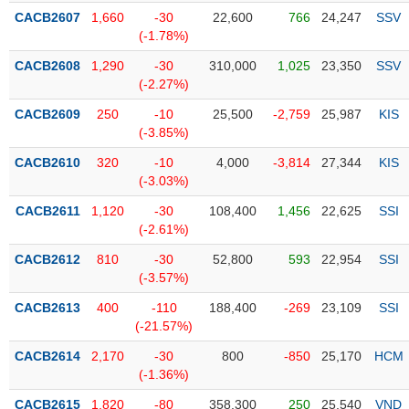
PHIẾU
Hủy
CACB2607
1,660
-30
22,600
766
24,247
SSV
niêm
(-1.78%)
yết
CACB2608
1,290
-30
310,000
1,025
23,350
SSV
Theo
CÔNG
(-2.27%)
dõi
CỤ
đặc
CACB2609
250
-10
25,500
-2,759
25,987
KIS
ĐẦU
biệt
(-3.85%)
TƯ
Không
CACB2610
320
-10
4,000
-3,814
27,344
KIS
được
(-3.03%)
ký
XUẤT
CACB2611
1,120
-30
108,400
1,456
22,625
SSI
quỹ
DỮ
(-2.61%)
LIỆU
Danh
CACB2612
810
-30
52,800
593
22,954
SSI
mục
(-3.57%)
ETF
TIN
CACB2613
400
-110
188,400
-269
23,109
SSI
Cổ
MỚI
(-21.57%)
phiếu
CACB2614
chi
2,170
-30
800
-850
25,170
HCM
Ngành
(-1.36%)
tiết
(-)
CACB2615
1,820
-80
358,300
250
25,540
VND