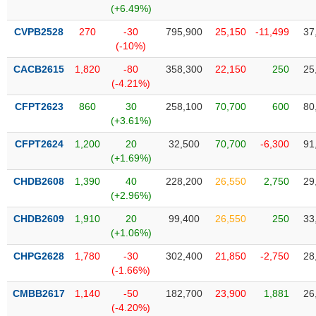
VỤ
(+6.49%)
TRUYỀN
CVPB2528
270
-30
795,900
25,150
-11,499
37
THÔNG
(-10%)
CACB2615
1,820
-80
358,300
22,150
250
25
(-4.21%)
TIỆN
CFPT2623
860
30
258,100
70,700
600
80
(+3.61%)
ÍCH
CFPT2624
1,200
20
32,500
70,700
-6,300
91
(+1.69%)
CHDB2608
1,390
40
228,200
26,550
2,750
29
BẤT
(+2.96%)
ĐỘNG
CHDB2609
1,910
20
99,400
26,550
250
33
SẢN
(+1.06%)
Mã
CHPG2628
1,780
-30
302,400
21,850
-2,750
28
chứng
(-1.66%)
khoán
(-)
CMBB2617
1,140
-50
182,700
23,900
1,881
26
(-4.20%)