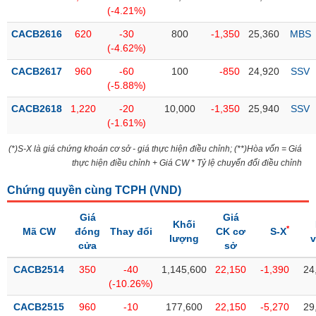
Tổng
VS-
(-4.21%)
quan
SECTOR
CACB2616
620
-30
800
-1,350
25,360
MBS
Giao
(-4.62%)
dịch
CACB2617
960
-60
100
-850
24,920
SSV
Tài
(-5.88%)
chính
NĂNG
CACB2618
1,220
-20
10,000
-1,350
25,940
SSV
Phân
LƯỢNG
(-1.61%)
tích
kỹ
(*)S-X là giá chứng khoán cơ sở - giá thực hiện điều chỉnh; (**)Hòa vốn = Giá
thuật
thực hiện điều chỉnh + Giá CW * Tỷ lệ chuyển đổi điều chỉnh
Hồ
NGUYÊN
Chứng quyền cùng TCPH (
VND
)
sơ
VẬT
doanh
Giá
Giá
LIỆU
nghiệp
Khối
*
Mã CW
đóng
Thay đổi
CK cơ
S-X
lượng
cửa
sở
Tin
tức
CACB2514
350
-40
1,145,600
22,150
-1,390
24
sự
(-10.26%)
CÔNG
kiện
NGHIỆP
CACB2515
960
-10
177,600
22,150
-5,270
29
Tài