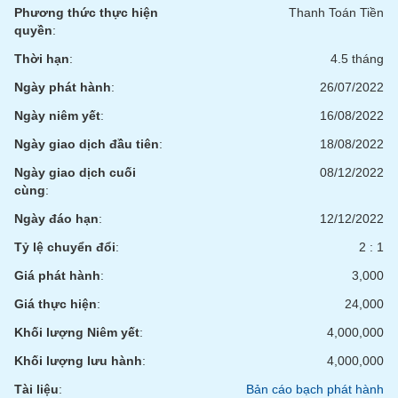
chính
Phương thức thực hiện
Thanh Toán Tiền
quyền
:
Thời hạn
:
4.5 tháng
Ngày phát hành
:
26/07/2022
Công
cụ
Ngày niêm yết
:
16/08/2022
đầu
tư
Ngày giao dịch đầu tiên
:
18/08/2022
Ngày giao dịch cuối
08/12/2022
cùng
:
Ngày đáo hạn
:
12/12/2022
Truyền
thông
Tỷ lệ chuyển đổi
:
2 : 1
tài
Giá phát hành
:
3,000
chính
Giá thực hiện
:
24,000
Khối lượng Niêm yết
:
4,000,000
Khối lượng lưu hành
:
4,000,000
Dữ
liệu
Tài liệu
:
Bản cáo bạch phát hành