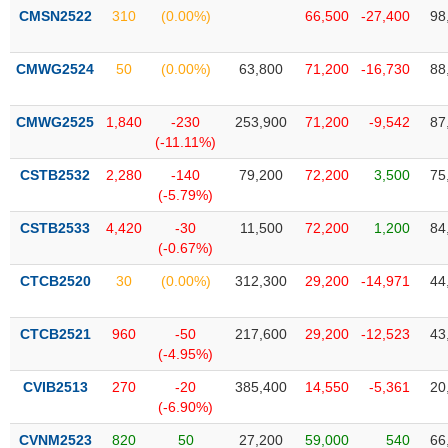
SÓC
CMSN2522
310
(0.00%)
66,500
-27,400
98
SỨC
KHỎE
CMWG2524
50
(0.00%)
63,800
71,200
-16,730
88
CMWG2525
1,840
-230
253,900
71,200
-9,542
87
(-11.11%)
TÀI
CHÍNH
CSTB2532
2,280
-140
79,200
72,200
3,500
75
(-5.79%)
CSTB2533
4,420
-30
11,500
72,200
1,200
84
(-0.67%)
CÔNG
CTCB2520
30
(0.00%)
312,300
29,200
-14,971
44
NGHỆ
THÔNG
TIN
CTCB2521
960
-50
217,600
29,200
-12,523
43
(-4.95%)
CVIB2513
270
-20
385,400
14,550
-5,361
20
(-6.90%)
DỊCH
CVNM2523
820
50
27,200
59,000
540
66