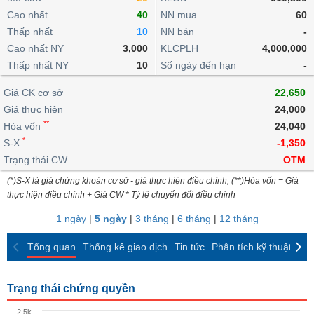
khoản
lai
dịch
lỗ
Phân
Vĩ
Cao nhất
40
NN mua
60
Thống
Định
tích
mô
BẤT
Chứng
IR
Thấp nhất
10
NN bán
-
Giao
kê
Chứng
giá
kỹ
ĐỘNG
quyền
Awards
Cao nhất NY
3,000
KLCPLH
4,000,000
dịch
giao
quyền
thuật
SẢN
Nước
nội
dịch
Thấp nhất NY
10
Số ngày đến hạn
-
Trái
ngoài
Tổng
bộ
Bảng
phiếu
Tin
quan
Giá CK cơ sở
22,650
giá
Đào
doanh
Tự
Niên
tức
TÀI
trực
tạo
Giá thực hiện
24,000
nghiệp
doanh
Thống
giám
CHÍNH
tuyến
**
Hòa vốn
24,040
kê
Top
Tài
*
S-X
-1,350
giao
Bộ
cổ
liệu
dịch
Dịch
Trạng thái CW
lọc
OTM
phiếu
cổ
HÀNG
vụ
cổ
Định
(*)S-X là giá chứng khoán cơ sở - giá thực hiện điều chỉnh; (**)Hòa vốn = Giá
đông
HÓA
Bản
phiếu
thực hiện điều chỉnh + Giá CW * Tỷ lệ chuyển đổi điều chỉnh
giá
đồ
So
ngành
1 ngày
|
5 ngày
|
3 tháng
|
6 tháng
|
12 tháng
sánh
KINH
cổ
Thống
Tổng quan
Thống kê giao dịch
Tin tức
Phân tích kỹ thuật
CK
TẾ
phiếu
kê
giao
Báo
dịch
Trạng thái chứng quyền
cáo
THẾ
phân
GIỚI
2.5k