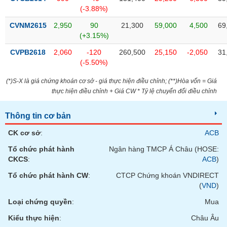
phân
(-3.88%)
tích
(-)
CVNM2615
2,950
90
21,300
59,000
4,500
69
(+3.15%)
Thuật
CVPB2618
2,060
-120
260,500
25,150
-2,050
31
ngữ
(-5.50%)
(-)
(*)S-X là giá chứng khoán cơ sở - giá thực hiện điều chỉnh; (**)Hòa vốn = Giá
thực hiện điều chỉnh + Giá CW * Tỷ lệ chuyển đổi điều chỉnh
Dịch
vụ
Thông tin cơ bản
(-)
CK cơ sở
:
ACB
Tổ chức phát hành
Ngân hàng TMCP Á Châu (HOSE:
Đào
CKCS
:
ACB
)
tạo
Tổ chức phát hành CW
:
CTCP Chứng khoán VNDIRECT
(
VND
)
Loại chứng quyền
:
Mua
Sách
Kiểu thực hiện
:
Châu Âu
tài