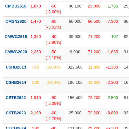
Tất cả
Cổ phiếu
Chỉ số
Chứng chỉ quỹ
Chứng q
CMBB2618
1,870
-50
46,100
23,900
1,785
29
(-2.60%)
Lãnh
CMSN2620
1,470
-60
66,000
66,500
-7,900
86
đạo
(-)
(-3.92%)
CMWG2619
1,390
-40
39,000
71,200
107
82
Tất cả
Người nội bộ
Người liên quan
Cổ đông lớn
(-2.80%)
CMWG2620
2,330
-50
9,000
71,200
-1,665
91
Tin
(-2.10%)
tức
(-)
CSHB2613
370
(0.00%)
322,600
11,800
-1,300
14
Bài
CSHB2614
580
(0.00%)
196,100
11,800
-2,200
16
viết
của
tác
CSTB2622
1,910
-60
155,400
72,200
2,500
81
giả
(-3.05%)
(-)
CSTB2623
2,160
-60
25,000
72,200
-8,800
93
(-2.70%)
Báo
cáo
CTCB2614
990
-40
131,400
29,200
-6,300
39