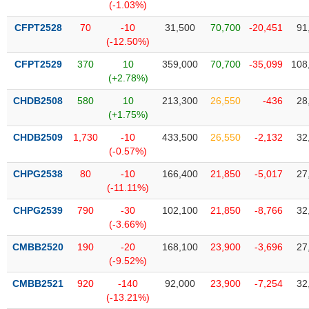
(-1.03%)
liệu
CFPT2528
70
-10
31,500
70,700
-20,451
91
Tâm
(-12.50%)
lý
TIÊU
CFPT2529
370
10
359,000
70,700
-35,099
108
thị
DÙNG
(+2.78%)
trường
KHÔNG
THIẾT
CHDB2508
580
10
213,300
26,550
-436
28
(+1.75%)
YẾU
CHDB2509
1,730
-10
433,500
26,550
-2,132
32
(-0.57%)
CHPG2538
80
-10
166,400
21,850
-5,017
27
TIÊU
(-11.11%)
DÙNG
CHPG2539
790
-30
102,100
21,850
-8,766
32
THIẾT
(-3.66%)
YẾU
CMBB2520
190
-20
168,100
23,900
-3,696
27
(-9.52%)
CMBB2521
920
-140
92,000
23,900
-7,254
32
(-13.21%)
CHĂM