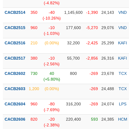
(-4.82%)
Trạng
CACB2514
350
-40
1,145,600
-1,390
24,143
VND
thái
(-10.26%)
NGÀNH
cổ
CACB2515
960
-10
177,600
-5,270
29,076
VND
phiếu
(-1.03%)
Quy
CACB2516
210
(0.00%)
32,200
-2,425
25,299
KAFI
DOANH
mô
NGHIỆP
thị
trường
CACB2517
380
-10
55,700
-2,856
26,316
KAFI
(-2.56%)
Niêm
CỔ
yết
CACB2602
730
40
800
-269
23,678
TCX
PHIẾU
(+5.80%)
Niêm
yết
CACB2603
1,200
(0.00%)
-269
24,488
TCX
mới
PHÁI
Niêm
SINH
CACB2604
960
-80
316,200
-269
24,074
LPS
yết
(-7.69%)
bổ
CACB2606
820
-20
220,400
593
24,385
HCM
sung
TRÁI
(-2.38%)