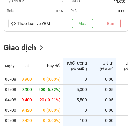
T/S cổ tức
BVPS
-
11,650
Trạng
Beta
P/B
0.15
0.85
thái
NGÀNH
cổ
Thảo luận về
YBM
Mua
Bán
phiếu
Quy
Giao dịch
DOANH
mô
NGHIỆP
thị
trường
Khối lượng
Giá trị
Dư
Ngày
Giá
Thay đổi
Niêm
(cổ phiếu)
(tỷ VNĐ)
(cổ 
CỔ
yết
PHIẾU
06/08
9,900
0 (0.00%)
0
0.00
Niêm
05/08
yết
9,900
500 (5.32%)
5,000
0.05
mới
PHÁI
04/08
9,400
-20 (-0.21%)
5,500
0.05
Niêm
SINH
03/08
9,420
0 (0.00%)
0
0.00
yết
bổ
02/08
9,420
0 (0.00%)
100
0.00
sung
TRÁI