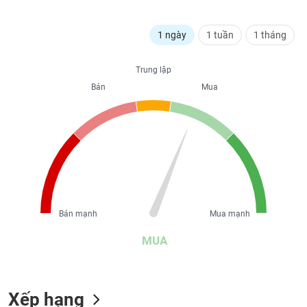
liệu
1 ngày
1 tuần
1 tháng
Tâm
lý
TIÊU
thị
Trung lập
DÙNG
trường
KHÔNG
Bán
Mua
THIẾT
YẾU
TIÊU
DÙNG
THIẾT
Bán mạnh
Mua mạnh
YẾU
MUA
Xếp hạng
CHĂM