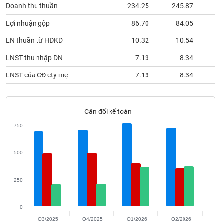
phân
Doanh thu thuần
234.25
245.87
2
tích
(-)
Lợi nhuận gộp
86.70
84.05
LN thuần từ HĐKD
10.32
10.54
Thuật
LNST thu nhập DN
7.13
8.34
ngữ
(-)
LNST của CĐ cty mẹ
7.13
8.34
Dịch
vụ
Cân đối kế toán
(-)
750
Đào
500
tạo
250
Sách
0
tài
Q3/2025
Q4/2025
Q1/2026
Q2/2026