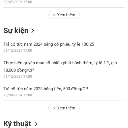
Tổng
29/07/2026 17:00
VS-
quan
SECTOR
Xem thêm
Giao
dịch
Sự kiện
Tài
chính
NĂNG
Trả cổ tức năm 2024 bằng cổ phiếu, tỷ lệ 100:25
Phân
LƯỢNG
01/12/2025 17:00
tích
kỹ
Thực hiện quyền mua cổ phiếu phát hành thêm, tỷ lệ 1:1, giá
thuật
10,000 đồng/CP
Hồ
NGUYÊN
01/12/2025 17:00
sơ
VẬT
doanh
LIỆU
Trả cổ tức năm 2023 bằng tiền, 500 đồng/CP
nghiệp
28/08/2024 17:00
Tin
tức
Xem thêm
sự
CÔNG
kiện
Kỹ thuật
NGHIỆP
Tài