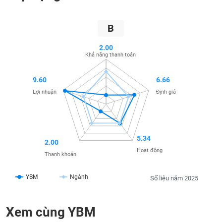
SÓC
SỨC
KHỎE
B
2.00
Khả năng thanh toán
TÀI
9.60
6.66
CHÍNH
Lợi nhuận
Định giá
CÔNG
5.34
2.00
NGHỆ
Hoạt động
THÔNG
Thanh khoản
TIN
YBM
Ngành
Số liệu năm 2025
Xem cùng YBM
DỊCH