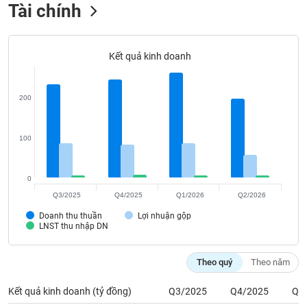
Tất cả
Cổ phiếu
Chỉ số
Chứng chỉ quỹ
Chứng q
Tài chính
Lãnh
đạo
Kết quả kinh doanh
(-)
Tất cả
Người nội bộ
Người liên quan
Cổ đông lớn
200
Tin
tức
100
(-)
0
Bài
Q3/2025
Q4/2025
Q1/2026
Q2/2026
viết
của
Doanh thu thuần
Lợi nhuận gộp
tác
LNST thu nhập DN
giả
(-)
Theo quý
Theo năm
Báo
Kết quả kinh doanh (tỷ đồng)
Q3/2025
Q4/2025
Q1
cáo