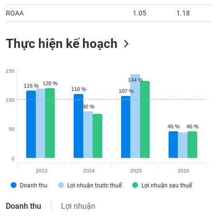
ROAA
1.05
1.18
Thực hiện kế hoạch
150
144 %
144 %
120 %
120 %
116 %
116 %
110 %
110 %
107 %
107 %
100
80 %
80 %
46 %
46 %
46 %
46 %
50
0
2023
2024
2025
2026
Doanh thu
Lợi nhuận trước thuế
Lợi nhuận sau thuế
Doanh thu
Lợi nhuận