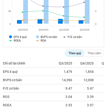
tài
chính
5k
4
0
0
Q3/2025
Q4/2025
Q1/2026
Q2/2026
EPS 4 quý
BVPS cơ bản
P/E cơ bản
ROEA
ROA
Theo quý
Theo năm
Chỉ số tài chính
Q3/2025
Q4/2025
Q1
EPS 4 quý
1,479
1,854
BVPS cơ bản
14,396
12,008
1
P/E cơ bản
9.47
5.47
ROS
3.04
3.39
ROEA
3.53
3.97