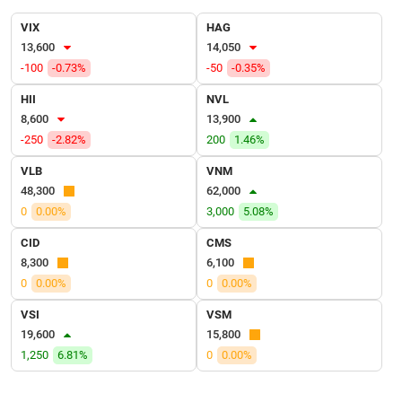
VỤ
TRUYỀN
VIX
HAG
THÔNG
13,600
14,050
-100
-0.73%
-50
-0.35%
HII
NVL
8,600
13,900
TIỆN
-250
-2.82%
200
1.46%
ÍCH
VLB
VNM
48,300
62,000
0
0.00%
3,000
5.08%
CID
CMS
BẤT
ĐỘNG
8,300
6,100
SẢN
0
0.00%
0
0.00%
VSI
VSM
Mã
19,600
15,800
chứng
1,250
6.81%
0
0.00%
khoán
(-)