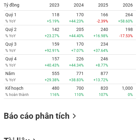
Tỷ đồng
2023
2024
2025
2026
Quý 1
118
170
166
264
% YoY
+5.19%
+44.23%
-2.39%
+58.60%
Quý 2
142
205
240
198
% YoY
+23.27%
+44.40%
+16.98%
-17.53%
Quý 3
159
170
234
% YoY
+92.91%
+7.07%
+37.64%
Quý 4
157
226
246
% YoY
+40.43%
+44.34%
+8.77%
Năm
555
771
877
% YoY
+29.38%
+38.83%
+13.72%
Kế hoạch
480
700
820
1,000
% hoàn thành
116%
110%
107%
0%
Báo cáo phân tích