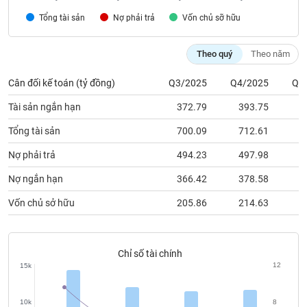
chính
Tổng tài sản
Nợ phải trả
Vốn chủ sỡ hữu
Theo quý
Theo năm
Công
cụ
Cân đối kế toán (tỷ đồng)
Q3/2025
Q4/2025
Q1
đầu
Tài sản ngắn hạn
372.79
393.75
4
tư
Tổng tài sản
700.09
712.61
7
Nợ phải trả
494.23
497.98
4
Truyền
Nợ ngắn hạn
366.42
378.58
3
thông
tài
Vốn chủ sở hữu
205.86
214.63
3
chính
Chỉ số tài chính
12
15k
Dữ
liệu
10k
8