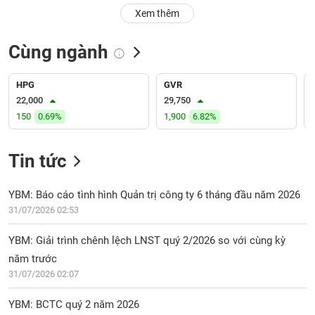
PHIẾU
Hủy
Xem thêm
niêm
yết
Cùng ngành
Theo
CÔNG
dõi
CỤ
đặc
HPG
GVR
ĐẦU
biệt
22,000
29,750
TƯ
150
0.69%
1,900
6.82%
Không
được
ký
Tin tức
XUẤT
quỹ
DỮ
LIỆU
Danh
YBM: Báo cáo tình hình Quản trị công ty 6 tháng đầu năm 2026
mục
31/07/2026 02:53
ETF
TIN
YBM: Giải trình chênh lệch LNST quý 2/2026 so với cùng kỳ
Cổ
MỚI
năm trước
phiếu
31/07/2026 02:07
chi
Ngành
tiết
(-)
YBM: BCTC quý 2 năm 2026