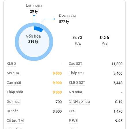
Giá
trên Sở Giao dịch Chứng khoán Thành phố Hồ Chí Minh (HOSE)
tích
Lợi nhuận
từ tháng 08/2018.
Đặt
29 tỷ
Biểu
lệnh
Doanh thu
đồ
ĐÔNG
877 tỷ
Nước
tài
DƯƠNG
ngoài
chính
Vốn hóa
6.73
0.36
Tự
319 tỷ
P/E
P/S
TÀI
doanh
CHÍNH
Ảnh
CÁ
hưởng
NHÂN
KLGD
Cao 52T
-
11,800
chỉ
số
Mở cửa
Thấp 52T
9,900
9,400
Biến
Cao nhất
KLBQ 52T
9,900
6,448
PHÂN
động
TÍCH
Thấp nhất
NN mua
9,900
-
cổ
VIETSTOCKFINANCE
phiếu
Dư mua
% NN sở hữu
700
0.19
Giao
Dư bán
EPS
3,900
1,470
dịch
Cổ tức TM
F P/E
9.95
VĨ
nội
MÔ
bộ