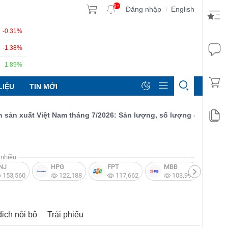
9+
Đăng nhập
English
|
-0.31%
-1.38%
1.89%
LIỆU
TIN MỚI
 xuất Việt Nam tháng 7/2026: Sản lượng, số lượng đơn đặt hàng m
nhiều
NJ
HPG
FPT
MBB
V
153,560
122,188
117,662
103,997
dịch nội bộ
Trái phiếu