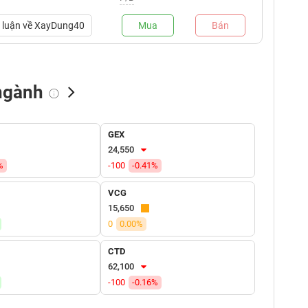
luận về
XayDung40
Mua
Bán
ngành
NN bán
Tự doanh mua
Tự doanh bán
GEX
(tỷ VNĐ)
(tỷ VNĐ)
(tỷ VNĐ)
24,550
%
-100
-0.41%
VCG
15,650
0
0.00%
CTD
62,100
-100
-0.16%