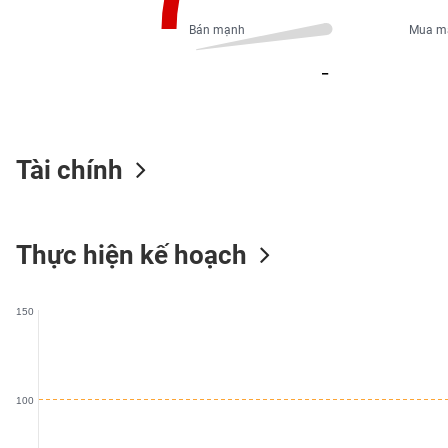
PHIẾU
Bán mạnh
Mua m
_
CÔNG
CỤ
ĐẦU
TƯ
Tài chính
XUẤT
Thực hiện kế hoạch
DỮ
LIỆU
150
TIN
MỚI
100
Ngành
(-)