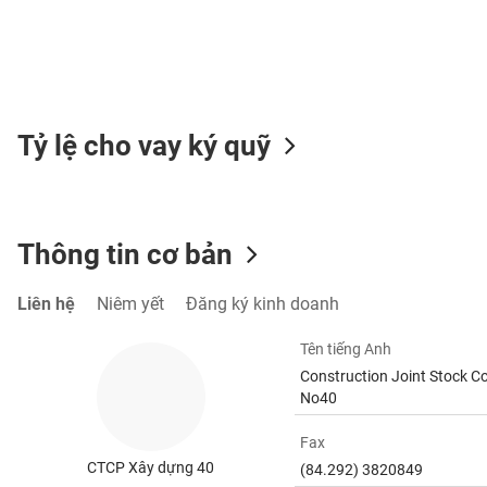
TIÊU
DÙNG
Tỷ lệ cho vay ký quỹ
KHÔNG
THIẾT
YẾU
Thông tin cơ bản
TIÊU
Liên hệ
Niêm yết
Đăng ký kinh doanh
DÙNG
THIẾT
Tên tiếng Anh
YẾU
Construction Joint Stock 
No40
Fax
CTCP Xây dựng 40
(84.292) 3820849
CHĂM