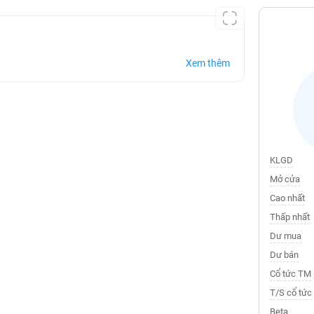
Xem thêm
KLGD
Mở cửa
Cao nhất
Thấp nhất
Dư mua
Dư bán
Cổ tức TM
T/S cổ tức
Beta