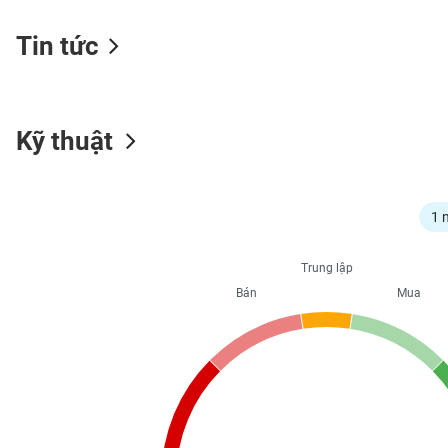
Tin tức
NGÀNH
Kỹ thuật
DOANH
NGHIỆP
1 
CỔ
Trung lập
PHIẾU
Bán
Mua
PHÁI
SINH
TRÁI