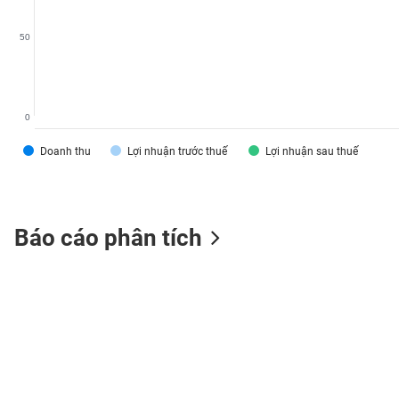
VS-
SECTOR
50
0
NĂNG
Doanh thu
Lợi nhuận trước thuế
Lợi nhuận sau thuế
LƯỢNG
Báo cáo phân tích
NGUYÊN
VẬT
LIỆU
CÔNG
NGHIỆP