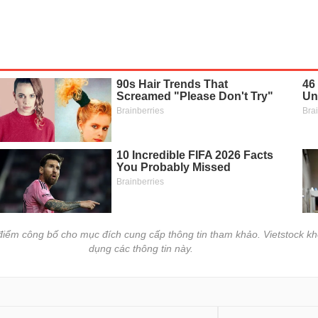
i điểm công bố cho mục đích cung cấp thông tin tham khảo. Vietstock kh
dụng các thông tin này.