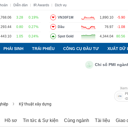
khoán
Diễn đàn
IR Awards
Dịch vụ
,768.06
3.28
0.19%
VN30F1M
1,890.10
-5.90
293.44
0.80
0.27%
Dầu
76.97
-1.08
o
Tin tức
Báo cáo phân tích
Thuật ngữ
Dịch vụ
443.10
1.05
0.24%
Spot Gold
4,344.04
80.56
PHÁI SINH
TRÁI PHIẾU
CÔNG CỤ ĐẦU TƯ
XUẤT DỮ 
Chỉ số PMI ngành sản
Xem 
P
ghiệp
Kỹ thuật xây dựng
Hồ sơ
Tin tức & Sự kiện
Cùng ngành
Tài liệu
Giao 