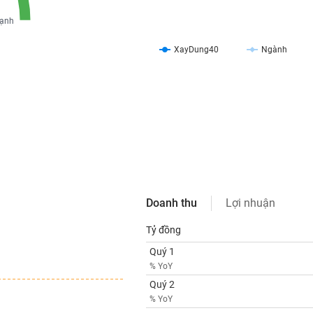
ạnh
XayDung40
Ngành
Doanh thu
Lợi nhuận
Tỷ đồng
Quý 1
% YoY
Quý 2
% YoY