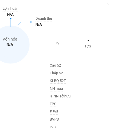
Lợi nhuận
N/A
Doanh thu
N/A
Vốn hóa
-
P/E
N/A
P/S
Cao 52T
Thấp 52T
KLBQ 52T
NN mua
% NN sở hữu
EPS
F P/E
BVPS
P/B