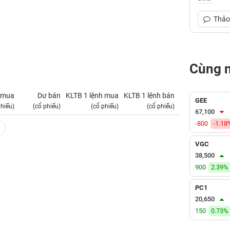
Thảo 
Cùng 
 mua
Dư bán
KLTB 1 lệnh mua
KLTB 1 lệnh bán
NN mua
GEE
phiếu)
(cổ phiếu)
(cổ phiếu)
(cổ phiếu)
(tỷ VNĐ)
67,100
-800
-1.18
VGC
38,500
900
2.39%
PC1
20,650
150
0.73%