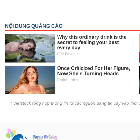
SÓC
SỨC
KHỎE
TÀI
CHÍNH
CÔNG
NGHỆ
THÔNG
* Vietstock tổng hợp thông tin từ các nguồn đáng tin cậy vào thờ
TIN
DỊCH