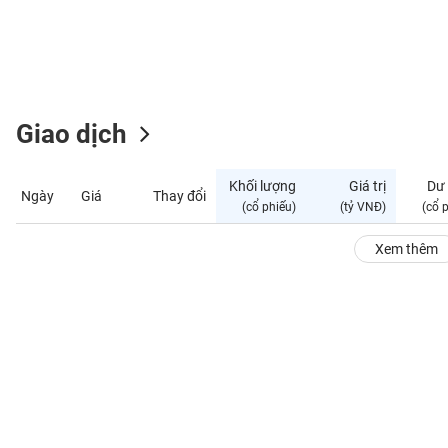
GIỚI
ĐÔNG
DƯƠNG
Giao dịch
TÀI
CHÍNH
Khối lượng
Giá trị
Dư
Ngày
Giá
Thay đổi
CÁ
(cổ phiếu)
(tỷ VNĐ)
(cổ 
NHÂN
Xem thêm
PHÂN
TÍCH
VIETSTOCKFINANCE
VĨ
MÔ