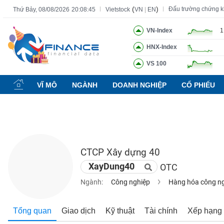
(
)
Đấu trường chứng 
Thứ Bảy, 08/08/2026
20:08:46
Vietstock
VN
|
EN
VN-Index
1
HNX-Index
Tất cả
Tính năng
Ngành
Mã chứng khoán
Lãnh đạ
VS 100
Tính
năng
VĨ MÔ
NGÀNH
DOANH NGHIỆP
CỔ PHIẾU
(-)
VIETSTOCK
CTCP Xây dựng 40
CHỨNG
XayDung40
OTC
KHOÁN
Ngành:
Công nghiệp
Hàng hóa công n
DOANH
Tổng quan
Giao dịch
Kỹ thuật
Tài chính
Xếp hạng
NGHIỆP