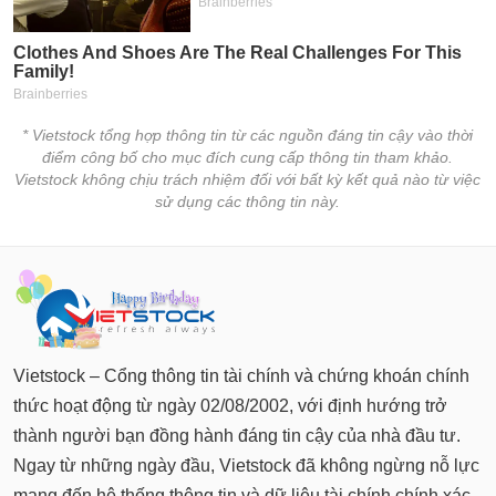
chính
Công
cụ
* Vietstock tổng hợp thông tin từ các nguồn đáng tin cậy vào thời
đầu
điểm công bố cho mục đích cung cấp thông tin tham khảo.
tư
Vietstock không chịu trách nhiệm đối với bất kỳ kết quả nào từ việc
sử dụng các thông tin này.
Truyền
thông
tài
chính
Vietstock – Cổng thông tin tài chính và chứng khoán chính
thức hoạt động từ ngày 02/08/2002, với định hướng trở
thành người bạn đồng hành đáng tin cậy của nhà đầu tư.
Dữ
Ngay từ những ngày đầu, Vietstock đã không ngừng nỗ lực
liệu
mang đến hệ thống thông tin và dữ liệu tài chính chính xác