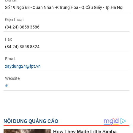
Địa chỉ
Tất cả
Cổ phiếu
Chỉ số
Chứng chỉ quỹ
Chứng q
Số 19 Ngõ 68 - Quan Nhân -P.Trung Hoà - Q.Cầu Giấy - Tp.Hà Nội
Lãnh
Điện thoại
đạo
(-)
(84.24) 3858 3586
Tất cả
Người nội bộ
Người liên quan
Cổ đông lớn
Fax
(84.24) 3558 8324
Tin
Email
tức
(-)
xaydung24@fpt.vn
Website
Bài
#
viết
của
tác
giả
(-)
Báo
cáo