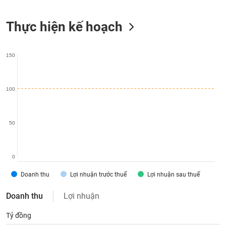
liệu
Thực hiện kế hoạch
Tâm
lý
TIÊU
thị
DÙNG
150
trường
KHÔNG
THIẾT
YẾU
100
50
TIÊU
DÙNG
THIẾT
0
YẾU
Doanh thu
Lợi nhuận trước thuế
Lợi nhuận sau thuế
Doanh thu
Lợi nhuận
Tỷ đồng
CHĂM