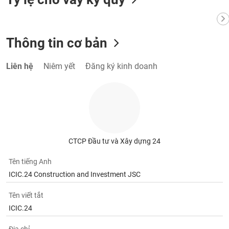
VỤ
TRUYỀN
THÔNG
Thông tin cơ bản
Liên hệ
Niêm yết
Đăng ký kinh doanh
TIỆN
ÍCH
BẤT
CTCP Đầu tư và Xây dựng 24
ĐỘNG
SẢN
Tên tiếng Anh
ICIC.24 Construction and Investment JSC
Mã
chứng
Tên viết tắt
khoán
ICIC.24
(-)