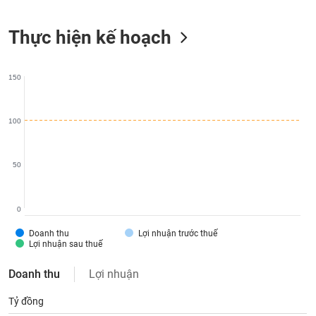
liệu
Thực hiện kế hoạch
Tâm
lý
TIÊU
thị
DÙNG
150
trường
KHÔNG
THIẾT
YẾU
100
50
TIÊU
DÙNG
0
THIẾT
YẾU
Doanh thu
Lợi nhuận trước thuế
Lợi nhuận sau thuế
Doanh thu
Lợi nhuận
Tỷ đồng
CHĂM