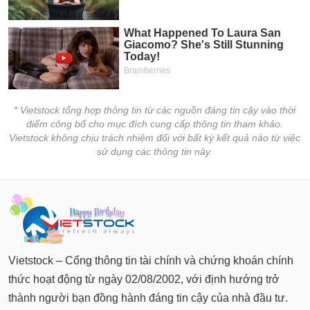
chính
Công
cụ
đầu
tư
* Vietstock tổng hợp thông tin từ các nguồn đáng tin cậy vào thời
điểm công bố cho mục đích cung cấp thông tin tham khảo.
Vietstock không chịu trách nhiệm đối với bất kỳ kết quả nào từ việc
sử dụng các thông tin này.
Truyền
thông
tài
chính
Vietstock – Cổng thông tin tài chính và chứng khoán chính
thức hoạt động từ ngày 02/08/2002, với định hướng trở
Dữ
thành người bạn đồng hành đáng tin cậy của nhà đầu tư.
liệu