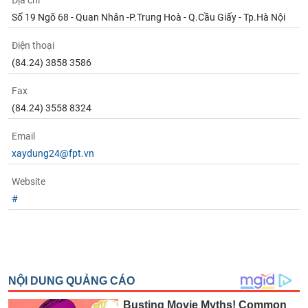
Địa chỉ
Tất cả
Cổ phiếu
Chỉ số
Chứng chỉ quỹ
Chứng q
Số 19 Ngõ 68 - Quan Nhân -P.Trung Hoà - Q.Cầu Giấy - Tp.Hà Nội
Lãnh
Điện thoại
đạo
(-)
(84.24) 3858 3586
Tất cả
Người nội bộ
Người liên quan
Cổ đông lớn
Fax
(84.24) 3558 8324
Tin
Email
tức
(-)
xaydung24@fpt.vn
Website
Bài
#
viết
của
tác
giả
(-)
Báo
cáo