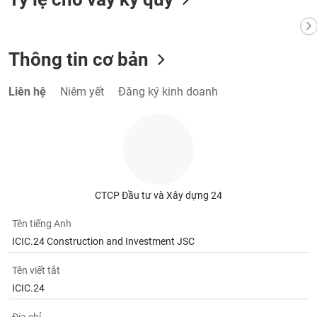
VỤ
TRUYỀN
THÔNG
Thông tin cơ bản
Liên hệ
Niêm yết
Đăng ký kinh doanh
TIỆN
ÍCH
BẤT
CTCP Đầu tư và Xây dựng 24
ĐỘNG
SẢN
Tên tiếng Anh
ICIC.24 Construction and Investment JSC
Mã
chứng
Tên viết tắt
khoán
ICIC.24
(-)