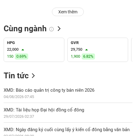
PHIẾU
Hủy
niêm
Xem thêm
yết
Theo
Cùng ngành
CÔNG
dõi
CỤ
đặc
ĐẦU
biệt
HPG
GVR
TƯ
22,000
29,750
Không
150
0.69%
1,900
6.82%
được
ký
XUẤT
quỹ
Tin tức
DỮ
LIỆU
Danh
mục
XMD: Báo cáo quản trị công ty bán niên 2026
ETF
04/08/2026 07:45
TIN
Cổ
MỚI
XMD: Tài liệu họp Đại hội đồng cổ đông
phiếu
29/07/2026 02:37
chi
Ngành
tiết
(-)
XMD: Ngày đăng ký cuối cùng lấy ý kiến cổ đông bằng văn bản