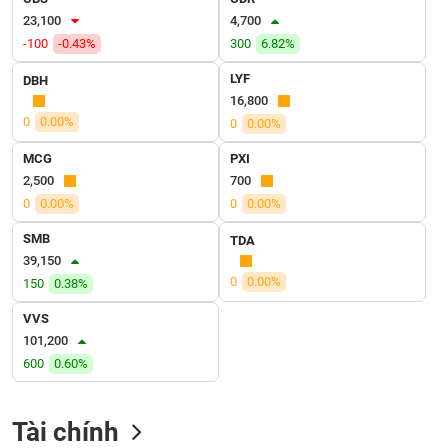
VỤ
23,100
4,700
TRUYỀN
-100
-0.43%
300
6.82%
THÔNG
LYF
DBH
16,800
0
0.00%
0
0.00%
TIỆN
MCG
PXI
ÍCH
2,500
700
0
0.00%
0
0.00%
SMB
TDA
39,150
BẤT
0
0.00%
150
0.38%
ĐỘNG
SẢN
VVS
101,200
Mã
600
0.60%
chứng
khoán
(-)
Tài chính