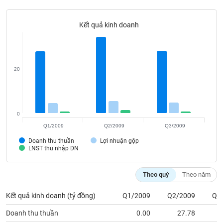
Tất cả
Cổ phiếu
Chỉ số
Chứng chỉ quỹ
Chứng q
Kết quả kinh doanh
Lãnh
đạo
(-)
Tất cả
Người nội bộ
Người liên quan
Cổ đông lớn
20
Tin
tức
(-)
0
Q1/2009
Q2/2009
Q3/2009
Bài
Doanh thu thuần
Lợi nhuận gộp
viết
LNST thu nhập DN
của
tác
giả
Theo quý
Theo năm
(-)
Kết quả kinh doanh (tỷ đồng)
Q1/2009
Q2/2009
Q3
Báo
Doanh thu thuần
0.00
27.78
cáo