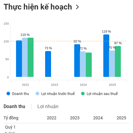
Thực hiện kế hoạch
150
119 %
119 %
110 %
110 %
92 %
92 %
100
87 %
87 %
75 %
75 %
73 %
73 %
72 %
72 %
50
0
2022
2023
2024
2025
Doanh thu
Lợi nhuận trước thuế
Lợi nhuận sau thuế
Doanh thu
Lợi nhuận
Tỷ đồng
2022
2023
2024
2025
Quý 1