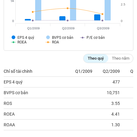
tài
5k
2.5
chính
0
0
Q1/2009
Q2/2009
Q3/2009
EPS 4 quý
BVPS cơ bản
P/E cơ bản
ROEA
ROA
Theo quý
Theo năm
Chỉ số tài chính
Q1/2009
Q2/2009
Q3
EPS 4 quý
477
BVPS cơ bản
10,751
1
ROS
3.55
ROEA
4.41
ROAA
1.30