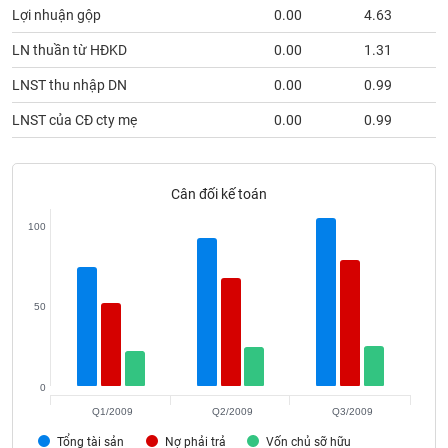
phân
Lợi nhuận gộp
0.00
4.63
tích
(-)
LN thuần từ HĐKD
0.00
1.31
LNST thu nhập DN
0.00
0.99
Thuật
ngữ
LNST của CĐ cty mẹ
0.00
0.99
(-)
Cân đối kế toán
Dịch
vụ
(-)
100
Đào
50
tạo
0
Sách
Q1/2009
Q2/2009
Q3/2009
tài
Tổng tài sản
Nợ phải trả
Vốn chủ sỡ hữu