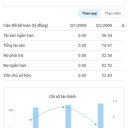
chính
Theo quý
Theo năm
Cân đối kế toán (tỷ đồng)
Q1/2009
Q2/2009
Q3
Công
cụ
Tài sản ngắn hạn
0.00
56.34
đầu
tư
Tổng tài sản
0.00
74.97
Nợ phải trả
0.00
52.54
Nợ ngắn hạn
0.00
52.52
Truyền
Vốn chủ sở hữu
0.00
22.43
thông
tài
chính
Chỉ số tài chính
7.5
10k
Dữ
5
liệu