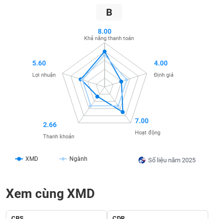
SÓC
B
SỨC
KHỎE
8.00
Khả năng thanh toán
5.60
4.00
TÀI
Lợi nhuận
Định giá
CHÍNH
7.00
2.66
CÔNG
Hoạt động
Thanh khoản
NGHỆ
THÔNG
XMD
Ngành
Số liệu năm 2025
TIN
Xem cùng XMD
DỊCH
CBS
CDR