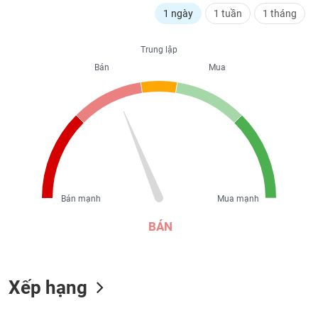
liệu
1 ngày
1 tuần
1 tháng
Tâm
Trung lập
lý
TIÊU
Bán
Mua
thị
DÙNG
trường
KHÔNG
THIẾT
YẾU
TIÊU
Bán mạnh
Mua mạnh
DÙNG
THIẾT
BÁN
YẾU
Xếp hạng
CHĂM