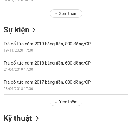
02/07/2026 08:29
Tổng
VS-
quan
SECTOR
Xem thêm
Giao
dịch
Sự kiện
Tài
chính
NĂNG
Trả cổ tức năm 2019 bằng tiền, 800 đồng/CP
Phân
LƯỢNG
19/11/2020 17:00
tích
kỹ
Trả cổ tức năm 2018 bằng tiền, 600 đồng/CP
thuật
24/04/2019 17:00
Hồ
NGUYÊN
sơ
Trả cổ tức năm 2017 bằng tiền, 800 đồng/CP
VẬT
doanh
23/04/2018 17:00
LIỆU
nghiệp
Xem thêm
Tin
tức
sự
Kỹ thuật
CÔNG
kiện
NGHIỆP
Tài