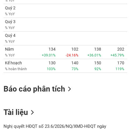
% YoY
Quý 2
% YoY
Quý 3
% YoY
Quý 4
% YoY
Năm
134
102
138
202
% YoY
+39.01%
-24.16%
+36.01%
+45.79%
Kế hoạch
130
140
150
170
% hoàn thành
103%
73%
92%
119%
Báo cáo phân tích
Tài liệu
Nghị quyết HĐQT số 23.6/2026/NQ/XMD-HĐQT ngày