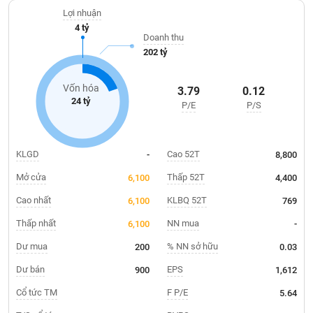
Giá
Vĩnh Phúc và một số tỉnh thành miền Bắc Việt Nam.
tích
Lợi nhuận
Đặt
4 tỷ
Biểu
lệnh
Doanh thu
đồ
ĐÔNG
202 tỷ
Nước
tài
DƯƠNG
ngoài
chính
Vốn hóa
3.79
0.12
Tự
24 tỷ
P/E
P/S
TÀI
doanh
CHÍNH
Ảnh
CÁ
hưởng
NHÂN
KLGD
Cao 52T
-
8,800
chỉ
số
Mở cửa
Thấp 52T
6,100
4,400
Biến
Cao nhất
KLBQ 52T
6,100
769
PHÂN
động
TÍCH
Thấp nhất
NN mua
6,100
-
cổ
VIETSTOCKFINANCE
phiếu
Dư mua
% NN sở hữu
200
0.03
Giao
Dư bán
EPS
900
1,612
dịch
Cổ tức TM
F P/E
5.64
VĨ
nội
MÔ
bộ