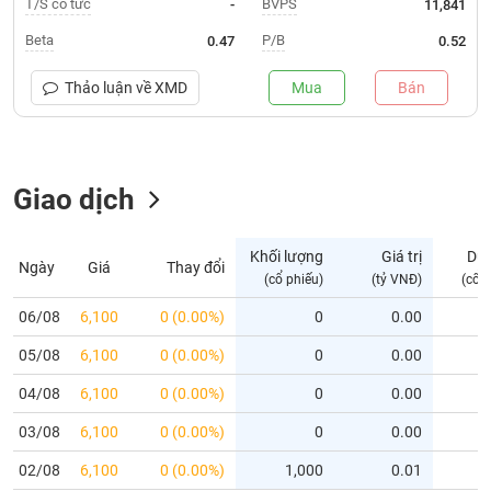
T/S cổ tức
BVPS
-
11,841
Trạng
Beta
P/B
0.47
0.52
thái
NGÀNH
cổ
Thảo luận về
XMD
Mua
Bán
phiếu
Quy
DOANH
mô
Giao dịch
NGHIỆP
thị
trường
Niêm
Khối lượng
Giá trị
Dư
Ngày
Giá
Thay đổi
CỔ
yết
(cổ phiếu)
(tỷ VNĐ)
(cổ 
PHIẾU
Niêm
06/08
6,100
0 (0.00%)
0
0.00
yết
05/08
6,100
0 (0.00%)
0
0.00
mới
PHÁI
Niêm
SINH
04/08
6,100
0 (0.00%)
0
0.00
yết
03/08
6,100
0 (0.00%)
0
0.00
bổ
sung
TRÁI
02/08
6,100
0 (0.00%)
1,000
0.01