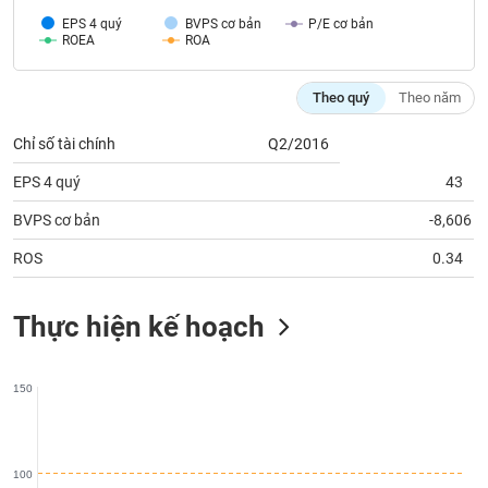
Tất cả
Cổ phiếu
Chỉ số
Chứng chỉ quỹ
Chứng q
EPS 4 quý
BVPS cơ bản
P/E cơ bản
ROEA
ROA
Lãnh
đạo
(-)
Theo quý
Theo năm
Tất cả
Người nội bộ
Người liên quan
Cổ đông lớn
Chỉ số tài chính
Q2/2016
EPS 4 quý
43
Tin
tức
BVPS cơ bản
-8,606
(-)
ROS
0.34
Bài
Thực hiện kế hoạch
viết
của
tác
giả
150
(-)
Báo
100
cáo