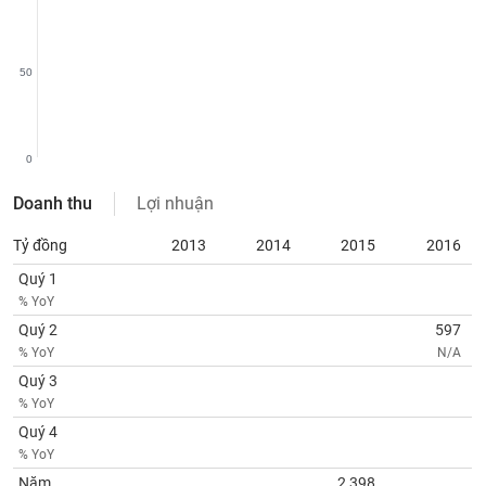
phân
tích
(-)
50
Thuật
ngữ
(-)
0
Doanh thu
Lợi nhuận
Dịch
vụ
Tỷ đồng
2013
2014
2015
2016
(-)
Quý 1
% YoY
Đào
Quý 2
597
tạo
% YoY
N/A
Quý 3
% YoY
Quý 4
Sách
% YoY
tài
Năm
2,398