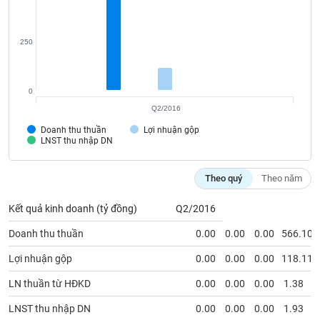
liệu
Tâm
250
lý
TIÊU
thị
DÙNG
trường
KHÔNG
0
THIẾT
Q2/2016
YẾU
Doanh thu thuần
Lợi nhuận gộp
LNST thu nhập DN
Theo quý
Theo năm
TIÊU
DÙNG
Kết quả kinh doanh (tỷ đồng)
Q2/2016
THIẾT
Doanh thu thuần
0.00
0.00
0.00
566.10
YẾU
Lợi nhuận gộp
0.00
0.00
0.00
118.11
LN thuần từ HĐKD
0.00
0.00
0.00
1.38
CHĂM
LNST thu nhập DN
0.00
0.00
0.00
1.93