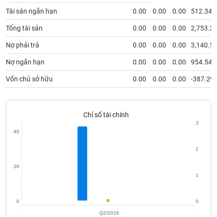
VỤ
Tài sản ngắn hạn
0.00
0.00
0.00
512.34
TRUYỀN
THÔNG
Tổng tài sản
0.00
0.00
0.00
2,753.2
Nợ phải trả
0.00
0.00
0.00
3,140.5
Nợ ngắn hạn
0.00
0.00
0.00
954.54
TIỆN
Vốn chủ sở hữu
0.00
0.00
0.00
-387.29
ÍCH
Chỉ số tài chính
3
BẤT
40
ĐỘNG
2
SẢN
20
Mã
1
chứng
khoán
(-)
0
0
Q2/2016