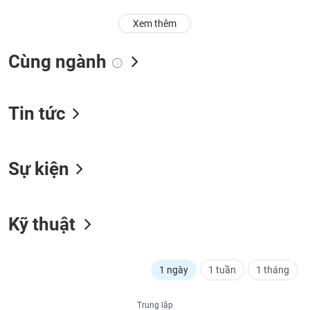
Trạng
Xem thêm
thái
NGÀNH
cổ
Cùng ngành
phiếu
Quy
DOANH
mô
Tin tức
NGHIỆP
thị
trường
Niêm
Sự kiện
CỔ
yết
PHIẾU
Niêm
yết
Kỹ thuật
mới
PHÁI
Niêm
SINH
yết
1 ngày
1 tuần
1 tháng
bổ
sung
TRÁI
Trung lập