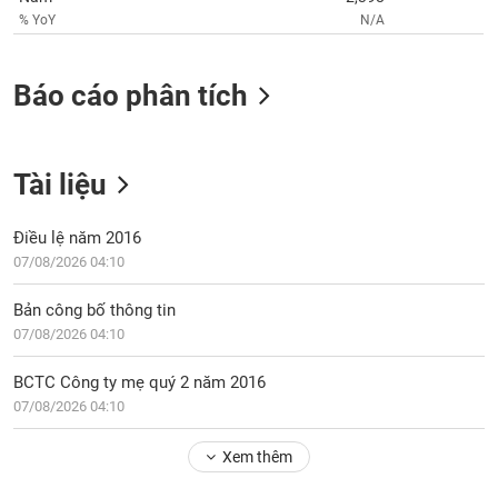
chính
% YoY
N/A
Báo cáo phân tích
Công
cụ
đầu
tư
Tài liệu
Điều lệ năm 2016
07/08/2026 04:10
Truyền
thông
Bản công bố thông tin
tài
07/08/2026 04:10
chính
BCTC Công ty mẹ quý 2 năm 2016
07/08/2026 04:10
Dữ
Xem thêm
liệu