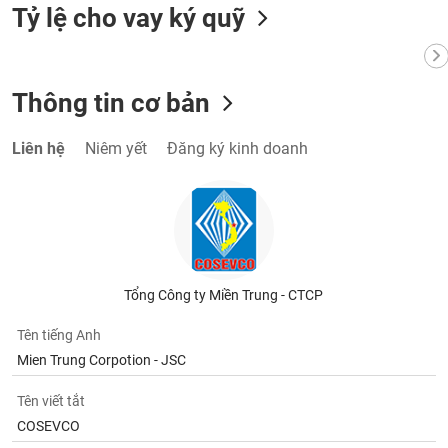
tài
Tỷ lệ cho vay ký quỹ
chính
Thông tin cơ bản
Liên hệ
Niêm yết
Đăng ký kinh doanh
Tổng Công ty Miền Trung - CTCP
Tên tiếng Anh
Mien Trung Corpotion - JSC
Tên viết tắt
COSEVCO