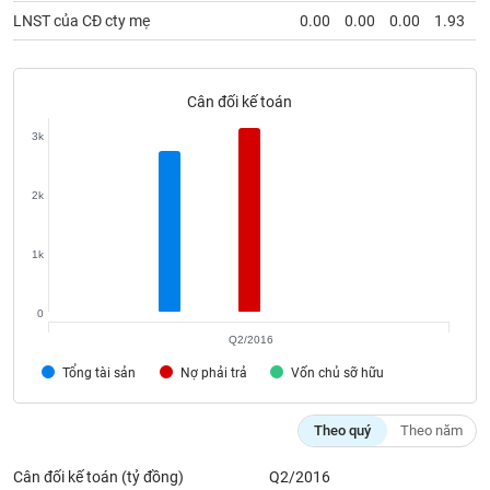
SÓC
LNST của CĐ cty mẹ
0.00
0.00
0.00
1.93
SỨC
KHỎE
Cân đối kế toán
3k
TÀI
CHÍNH
2k
1k
CÔNG
0
NGHỆ
THÔNG
Q2/2016
TIN
Tổng tài sản
Nợ phải trả
Vốn chủ sỡ hữu
Theo quý
Theo năm
DỊCH
Cân đối kế toán (tỷ đồng)
Q2/2016