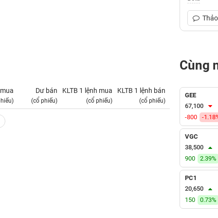
Thảo 
Cùng 
 mua
Dư bán
KLTB 1 lệnh mua
KLTB 1 lệnh bán
NN mua
GEE
phiếu)
(cổ phiếu)
(cổ phiếu)
(cổ phiếu)
(tỷ VNĐ)
67,100
-800
-1.18
VGC
38,500
900
2.39%
PC1
20,650
150
0.73%