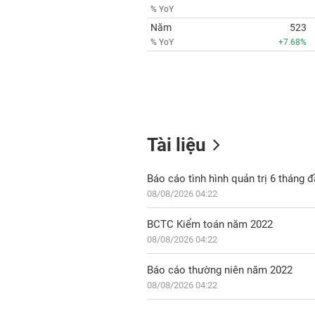
% YoY
Năm
523
% YoY
+7.68%
Tài liệu
Báo cáo tình hình quản trị 6 tháng
08/08/2026 04:22
BCTC Kiểm toán năm 2022
08/08/2026 04:22
Báo cáo thường niên năm 2022
08/08/2026 04:22