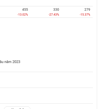
455
330
279
-13.02%
-27.43%
-15.37%
 đầu năm 2023