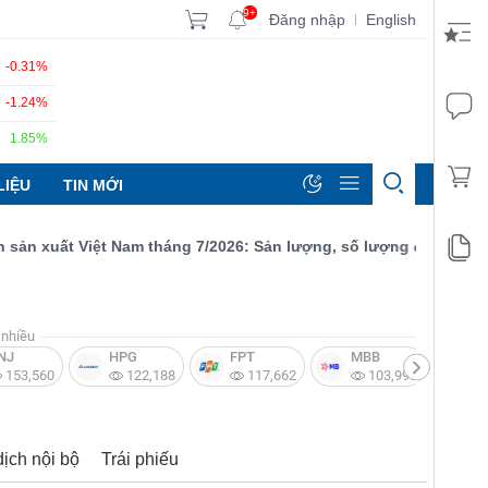
9+
Đăng nhập
English
|
-0.31%
-1.24%
1.85%
LIỆU
TIN MỚI
xuất Việt Nam tháng 7/2026: Sản lượng, số lượng đơn đặt hàng m
nhiều
NJ
HPG
FPT
MBB
V
153,560
122,188
117,662
103,997
dịch nội bộ
Trái phiếu