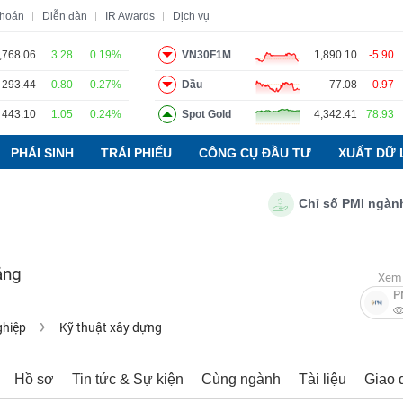
khoán
Diễn đàn
IR Awards
Dịch vụ
,768.06
3.28
0.19%
VN30F1M
1,890.10
-5.90
293.44
0.80
0.27%
Dầu
77.08
-0.97
o
Tin tức
Báo cáo phân tích
Thuật ngữ
Dịch vụ
443.10
1.05
0.24%
Spot Gold
4,342.41
78.93
PHÁI SINH
TRÁI PHIẾU
CÔNG CỤ ĐẦU TƯ
XUẤT DỮ 
Chỉ số PMI ngành sản 
ảng
Xem 
P
ghiệp
Kỹ thuật xây dựng
Hồ sơ
Tin tức & Sự kiện
Cùng ngành
Tài liệu
Giao 