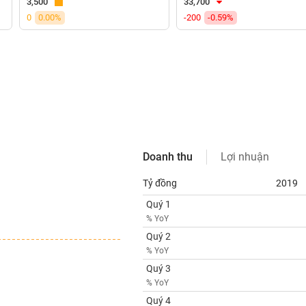
3,500
33,700
0
0.00%
-200
-0.59%
Doanh thu
Lợi nhuận
Tỷ đồng
2019
Quý 1
% YoY
Quý 2
% YoY
Quý 3
% YoY
Quý 4