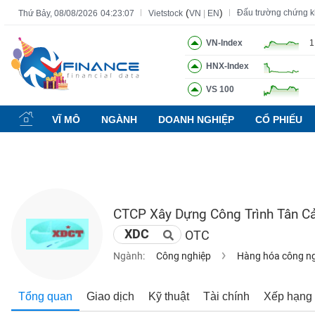
(
)
Đấu trường chứng 
Thứ Bảy, 08/08/2026
04:23:08
Vietstock
VN
|
EN
VN-Index
1
HNX-Index
Tất cả
Tính năng
Ngành
Mã chứng khoán
Lãnh đạ
VS 100
Tính
năng
VĨ MÔ
NGÀNH
DOANH NGHIỆP
CỔ PHIẾU
(-)
VIETSTOCK
CTCP Xây Dựng Công Trình Tân C
CHỨNG
XDC
OTC
KHOÁN
Ngành:
Công nghiệp
Hàng hóa công n
DOANH
Tổng quan
Giao dịch
Kỹ thuật
Tài chính
Xếp hạng
NGHIỆP