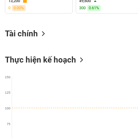
13,200
49,600
VS-
0
0.00%
300
0.61%
SECTOR
Tài chính
NĂNG
LƯỢNG
Thực hiện kế hoạch
150
NGUYÊN
VẬT
125
LIỆU
100
75
CÔNG
NGHIỆP