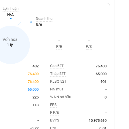
Lợi nhuận
N/A
Doanh thu
N/A
Vốn hóa
-
-
1 tỷ
P/E
P/S
Cao 52T
402
76,400
Thấp 52T
76,400
65,000
KLBQ 52T
76,400
901
NN mua
65,000
-
% NN sở hữu
225
0
EPS
113
F P/E
-
BVPS
-
10,975,610
P/B
-0.77
0.01