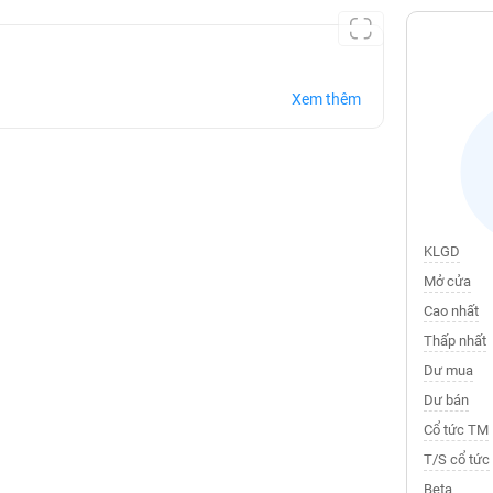
Xem thêm
KLGD
Mở cửa
Cao nhất
Thấp nhất
Dư mua
Dư bán
Cổ tức TM
T/S cổ tức
Beta