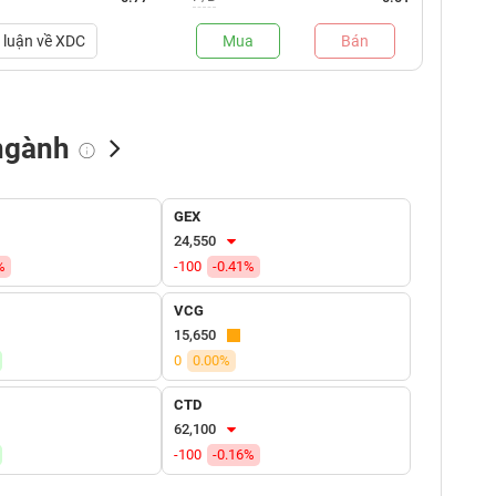
luận về
XDC
Mua
Bán
ngành
NN bán
Tự doanh mua
Tự doanh bán
GEX
(tỷ VNĐ)
(tỷ VNĐ)
(tỷ VNĐ)
24,550
%
-100
-0.41%
VCG
15,650
0
0.00%
CTD
62,100
-100
-0.16%