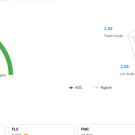
2.00
Thanh khoản
2.00
Lợi nhuận
ạnh
XDC
Ngành
FLC
FMC