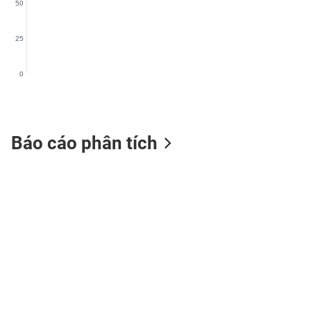
50
25
TIÊU
0
DÙNG
KHÔNG
THIẾT
YẾU
Báo cáo phân tích
TIÊU
DÙNG
THIẾT
YẾU
CHĂM