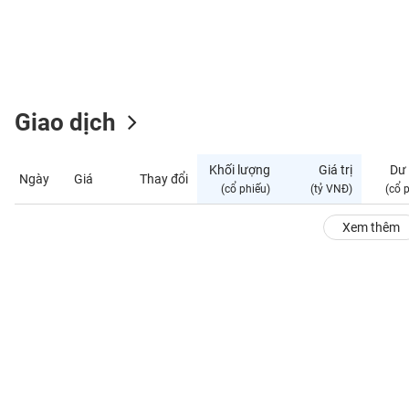
GIỚI
ĐÔNG
DƯƠNG
Giao dịch
TÀI
CHÍNH
Khối lượng
Giá trị
Dư
Ngày
Giá
Thay đổi
CÁ
(cổ phiếu)
(tỷ VNĐ)
(cổ 
NHÂN
Xem thêm
PHÂN
TÍCH
VIETSTOCKFINANCE
VĨ
MÔ