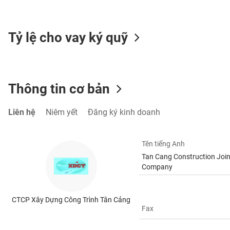
SÓC
SỨC
KHỎE
Tỷ lệ cho vay ký quỹ
TÀI
Thông tin cơ bản
CHÍNH
Liên hệ
Niêm yết
Đăng ký kinh doanh
CÔNG
Tên tiếng Anh
NGHỆ
Tan Cang Construction Join
THÔNG
Company
TIN
CTCP Xây Dựng Công Trình Tân Cảng
Fax
DỊCH