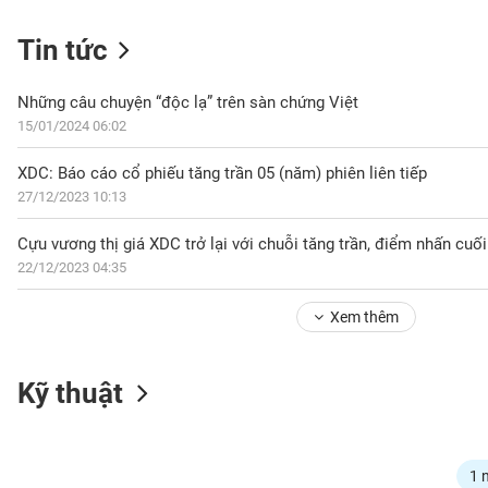
Tin tức
NGÀNH
Những câu chuyện “độc lạ” trên sàn chứng Việt
15/01/2024 06:02
XDC: Báo cáo cổ phiếu tăng trần 05 (năm) phiên liên tiếp
DOANH
27/12/2023 10:13
NGHIỆP
Cựu vương thị giá XDC trở lại với chuỗi tăng trần, điểm nhấn cuối
22/12/2023 04:35
CỔ
PHIẾU
Xem thêm
PHÁI
Kỹ thuật
SINH
TRÁI
1 