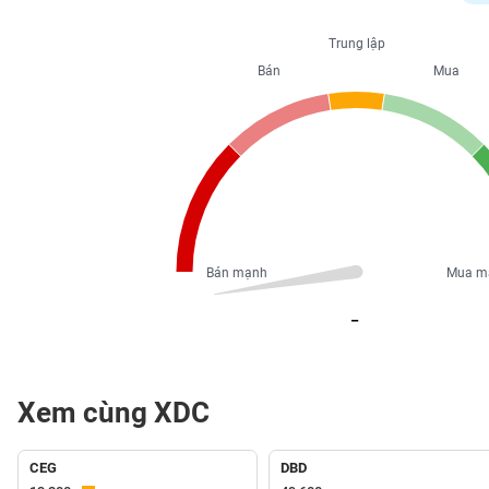
PHIẾU
Trung lập
Bán
Mua
CÔNG
CỤ
ĐẦU
TƯ
XUẤT
DỮ
Bán mạnh
Mua m
LIỆU
_
TIN
MỚI
Xem cùng XDC
Ngành
(-)
CEG
DBD