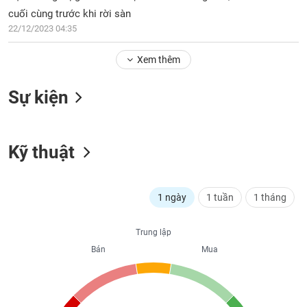
PHIẾU
Hủy
cuối cùng trước khi rời sàn
niêm
22/12/2023 04:35
yết
Theo
Xem thêm
CÔNG
dõi
CỤ
đặc
ĐẦU
Sự kiện
biệt
TƯ
Không
được
Kỹ thuật
ký
XUẤT
quỹ
DỮ
LIỆU
Danh
1 ngày
1 tuần
1 tháng
mục
ETF
TIN
Trung lập
Cổ
MỚI
Bán
Mua
phiếu
chi
Ngành
tiết
(-)