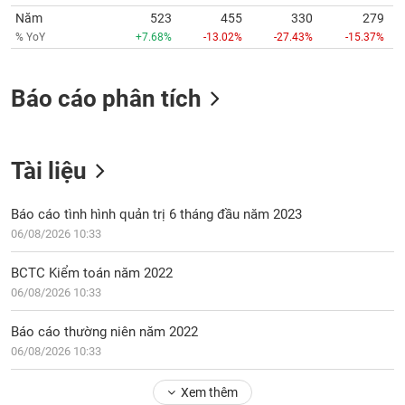
Tất cả
Cổ phiếu
Chỉ số
Chứng chỉ quỹ
Chứng q
Năm
523
455
330
279
% YoY
+7.68%
-13.02%
-27.43%
-15.37%
Lãnh
đạo
(-)
Báo cáo phân tích
Tất cả
Người nội bộ
Người liên quan
Cổ đông lớn
Tài liệu
Tin
tức
(-)
Báo cáo tình hình quản trị 6 tháng đầu năm 2023
06/08/2026 10:33
Bài
viết
BCTC Kiểm toán năm 2022
của
06/08/2026 10:33
tác
giả
(-)
Báo cáo thường niên năm 2022
06/08/2026 10:33
Báo
Xem thêm
cáo