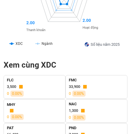
liệu
Tâm
2.00
2.00
lý
TIÊU
Hoạt động
thị
Thanh khoản
DÙNG
trường
KHÔNG
THIẾT
XDC
Ngành
Số liệu năm 2025
YẾU
Xem cùng XDC
TIÊU
FLC
FMC
DÙNG
3,500
33,900
THIẾT
0
0.00%
0
0.00%
YẾU
NAC
MHY
1,300
0
0.00%
0
0.00%
PAT
PND
CHĂM