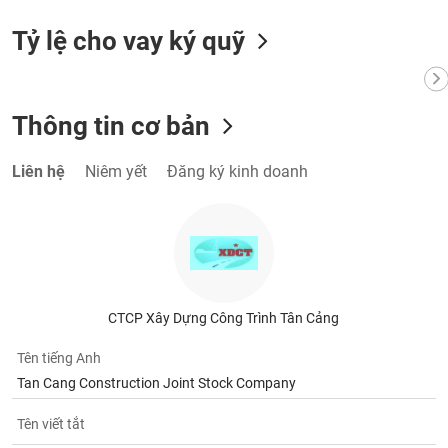
phân
tích
Tỷ lệ cho vay ký quỹ
(-)
Thuật
Thông tin cơ bản
ngữ
(-)
Liên hệ
Niêm yết
Đăng ký kinh doanh
Dịch
vụ
(-)
Đào
tạo
CTCP Xây Dựng Công Trình Tân Cảng
Tên tiếng Anh
Tan Cang Construction Joint Stock Company
Sách
Tên viết tắt
tài