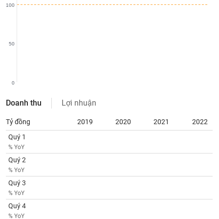
VỤ
100
TRUYỀN
THÔNG
50
TIỆN
ÍCH
0
Doanh thu
Lợi nhuận
Tỷ đồng
2019
2020
2021
2022
BẤT
Quý 1
ĐỘNG
% YoY
SẢN
Quý 2
% YoY
Mã
Quý 3
chứng
% YoY
khoán
(-)
Quý 4
% YoY