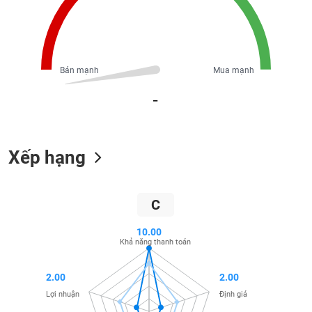
Tổng
VS-
quan
SECTOR
Giao
dịch
Bán mạnh
Mua mạnh
Tài
chính
_
NĂNG
Phân
LƯỢNG
tích
kỹ
Xếp hạng
thuật
Hồ
NGUYÊN
sơ
VẬT
C
doanh
LIỆU
nghiệp
10.00
Khả năng thanh toán
Tin
tức
sự
2.00
2.00
CÔNG
kiện
Lợi nhuận
Định giá
NGHIỆP
Tài