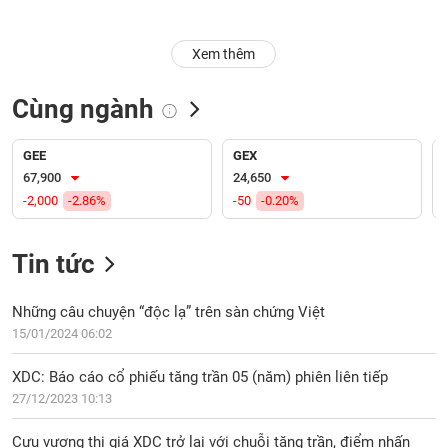
Trạng
Xem thêm
thái
NGÀNH
cổ
phiếu
Cùng ngành
Quy
DOANH
mô
GEE
GEX
NGHIỆP
thị
67,900
24,650
trường
-2,000
-2.86%
-50
-0.20%
Niêm
CỔ
yết
Tin tức
PHIẾU
Niêm
yết
Những câu chuyện “độc lạ” trên sàn chứng Việt
mới
15/01/2024 06:02
PHÁI
Niêm
SINH
XDC: Báo cáo cổ phiếu tăng trần 05 (năm) phiên liên tiếp
yết
27/12/2023 10:13
bổ
sung
TRÁI
Cựu vương thị giá XDC trở lại với chuỗi tăng trần, điểm nhấn