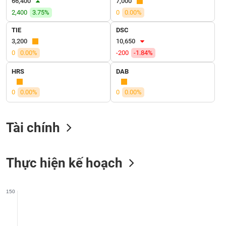
66,400
7,000
SÓC
2,400
3.75%
0
0.00%
SỨC
KHỎE
TIE
DSC
3,200
10,650
0
0.00%
-200
-1.84%
HRS
DAB
TÀI
CHÍNH
0
0.00%
0
0.00%
Tài chính
CÔNG
NGHỆ
THÔNG
Thực hiện kế hoạch
TIN
150
DỊCH