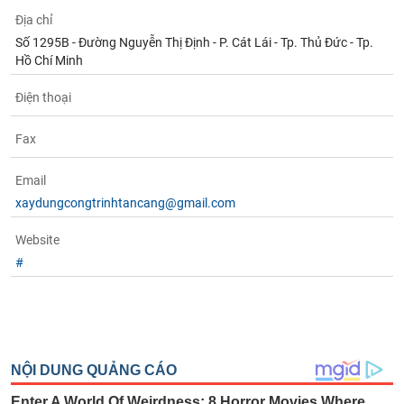
chính
Địa chỉ
Số 1295B - Đường Nguyễn Thị Định - P. Cát Lái - Tp. Thủ Đức - Tp.
Hồ Chí Minh
Công
Điện thoại
cụ
đầu
Fax
tư
Email
xaydungcongtrinhtancang@gmail.com
Truyền
Website
thông
#
tài
chính
Dữ
liệu