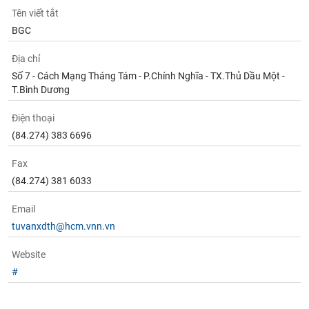
Tất cả
Cổ phiếu
Chỉ số
Chứng chỉ quỹ
Chứng q
Tên viết tắt
BGC
Lãnh
đạo
Địa chỉ
(-)
Số 7 - Cách Mạng Tháng Tám - P.Chính Nghĩa - TX.Thủ Dầu Một -
T.Bình Dương
Tất cả
Người nội bộ
Người liên quan
Cổ đông lớn
Điện thoại
Tin
(84.274) 383 6696
tức
(-)
Fax
(84.274) 381 6033
Bài
viết
Email
của
tuvanxdth@hcm.vnn.vn
tác
giả
(-)
Website
#
Báo
cáo