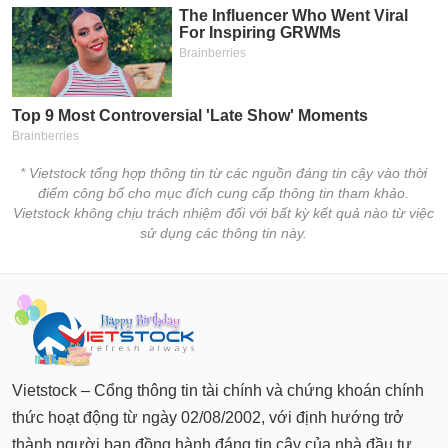
chính
Công
cụ
đầu
tư
* Vietstock tổng hợp thông tin từ các nguồn đáng tin cậy vào thời
điểm công bố cho mục đích cung cấp thông tin tham khảo.
Vietstock không chịu trách nhiệm đối với bất kỳ kết quả nào từ việc
sử dụng các thông tin này.
Truyền
thông
tài
chính
Vietstock – Cổng thông tin tài chính và chứng khoán chính
Dữ
thức hoạt động từ ngày 02/08/2002, với định hướng trở
liệu
thành người bạn đồng hành đáng tin cậy của nhà đầu tư.