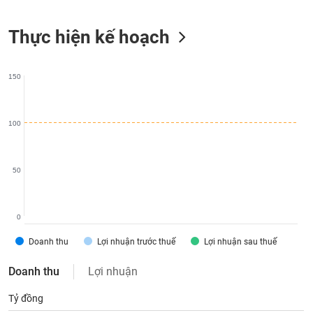
liệu
Thực hiện kế hoạch
Tâm
lý
TIÊU
thị
DÙNG
150
trường
KHÔNG
THIẾT
YẾU
100
50
TIÊU
DÙNG
THIẾT
0
YẾU
Doanh thu
Lợi nhuận trước thuế
Lợi nhuận sau thuế
Doanh thu
Lợi nhuận
Tỷ đồng
CHĂM