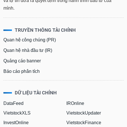
và tự tin đưa ra quyết định trong hành trình đầu tư của
mình.
TRUYỀN THÔNG TÀI CHÍNH
Quan hệ công chúng (PR)
Quan hệ nhà đầu tư (IR)
Quảng cáo banner
Báo cáo phân tích
DỮ LIỆU TÀI CHÍNH
DataFeed
IROnline
VietstockXLS
VietstockUpdater
InvestOnline
VietstockFinance