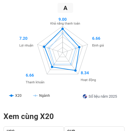
SÓC
A
SỨC
KHỎE
9.00
Khả năng thanh toán
7.20
6.66
TÀI
Lợi nhuận
Định giá
CHÍNH
8.34
6.66
CÔNG
Hoạt động
Thanh khoản
NGHỆ
THÔNG
X20
Ngành
Số liệu năm 2025
TIN
Xem cùng X20
DỊCH