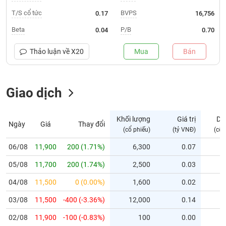
T/S cổ tức
BVPS
0.17
16,756
Trạng
thái
Beta
P/B
0.04
0.70
NGÀNH
cổ
phiếu
Thảo luận về
X20
Mua
Bán
Quy
DOANH
mô
NGHIỆP
Giao dịch
thị
trường
Niêm
Khối lượng
Giá trị
Dư
Ngày
Giá
Thay đổi
CỔ
yết
(cổ phiếu)
(tỷ VNĐ)
(cổ 
PHIẾU
Niêm
06/08
11,900
200 (1.71%)
6,300
0.07
yết
mới
05/08
11,700
200 (1.74%)
2,500
0.03
PHÁI
Niêm
SINH
04/08
11,500
0 (0.00%)
1,600
0.02
yết
03/08
11,500
-400 (-3.36%)
12,000
0.14
bổ
sung
TRÁI
02/08
11,900
-100 (-0.83%)
100
0.00