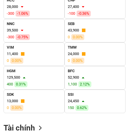
HCC
CHP
VỤ
28,000
27,400
TRUYỀN
-300
-1.06%
-100
-0.36%
THÔNG
NNC
SEB
39,500
43,900
-300
-0.75%
0
0.00%
TIỆN
VIM
TMW
ÍCH
11,400
24,000
0
0.00%
0
0.00%
HGM
BFC
129,500
52,900
BẤT
400
0.31%
1,100
2.12%
ĐỘNG
SẢN
SDK
SSI
13,000
24,450
Mã
0
0.00%
150
0.62%
chứng
khoán
(-)
Tài chính