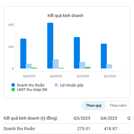
Tất cả
Cổ phiếu
Chỉ số
Chứng chỉ quỹ
Chứng q
Kết quả kinh doanh
Lãnh
đạo
400
(-)
Tất cả
Người nội bộ
Người liên quan
Cổ đông lớn
200
Tin
tức
(-)
0
Q3/2025
Q4/2025
Q1/2026
Q2/2026
Bài
Doanh thu thuần
Lợi nhuận gộp
viết
LNST thu nhập DN
của
tác
giả
Theo quý
Theo năm
(-)
Kết quả kinh doanh (tỷ đồng)
Q3/2025
Q4/2025
Q1
Báo
Doanh thu thuần
275.01
418.87
2
cáo