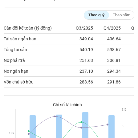
chính
Theo quý
Theo năm
Cân đối kế toán (tỷ đồng)
Q3/2025
Q4/2025
Q1
Công
cụ
Tài sản ngắn hạn
349.04
406.64
3
đầu
tư
Tổng tài sản
540.19
598.67
5
Nợ phải trả
251.63
306.81
1
Nợ ngắn hạn
237.10
294.34
1
Truyền
Vốn chủ sở hữu
288.56
291.86
3
thông
tài
chính
Chỉ số tài chính
7.5
Dữ
5
liệu
10k