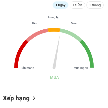
liệu
1 ngày
1 tuần
1 tháng
Tâm
Trung lập
lý
TIÊU
thị
Bán
Mua
DÙNG
trường
KHÔNG
THIẾT
YẾU
TIÊU
Bán mạnh
Mua mạnh
DÙNG
THIẾT
MUA
YẾU
Xếp hạng
CHĂM