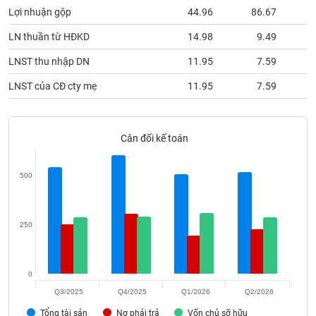
phân
Lợi nhuận gộp
44.96
86.67
tích
(-)
LN thuần từ HĐKD
14.98
9.49
LNST thu nhập DN
11.95
7.59
Thuật
ngữ
LNST của CĐ cty mẹ
11.95
7.59
(-)
Cân đối kế toán
Dịch
vụ
(-)
500
Đào
tạo
250
0
Sách
Q3/2025
Q4/2025
Q1/2026
Q2/2026
tài
Tổng tài sản
Nợ phải trả
Vốn chủ sỡ hữu