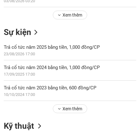
Tổng
03/08/2026 03:20
VS-
quan
SECTOR
Xem thêm
Giao
dịch
Sự kiện
Tài
chính
NĂNG
Trả cổ tức năm 2025 bằng tiền, 1,000 đồng/CP
Phân
LƯỢNG
23/08/2026 17:00
tích
kỹ
Trả cổ tức năm 2024 bằng tiền, 1,000 đồng/CP
thuật
17/09/2025 17:00
Hồ
NGUYÊN
sơ
Trả cổ tức năm 2023 bằng tiền, 600 đồng/CP
VẬT
doanh
10/10/2024 17:00
LIỆU
nghiệp
Xem thêm
Tin
tức
sự
Kỹ thuật
CÔNG
kiện
NGHIỆP
Tài