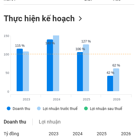
Thực hiện kế hoạch
150
127 %
127 %
140 %
140 %
115 %
115 %
106 %
106 %
100
62 %
62 %
42 %
42 %
50
0
2023
2024
2025
2026
Doanh thu
Lợi nhuận trước thuế
Lợi nhuận sau thuế
Doanh thu
Lợi nhuận
Tỷ đồng
2023
2024
2025
2026