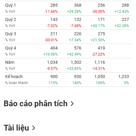
Quý 1
285
368
256
288
% YoY
-11.66%
+29.28%
-30.30%
+12.43%
Quý 2
143
132
171
227
% YoY
-7.02%
-7.68%
+30.17%
+32.28%
Quý 3
211
226
275
% YoY
-30.01%
+7.34%
+21.50%
Quý 4
404
576
419
% YoY
+10.06%
+42.49%
-27.22%
Năm
1,034
1,302
1,116
% YoY
-9.57%
+25.85%
-14.31%
Kế hoạch
900
930
1,050
1,233
% hoàn thành
115%
140%
106%
0%
Báo cáo phân tích
Tài liệu