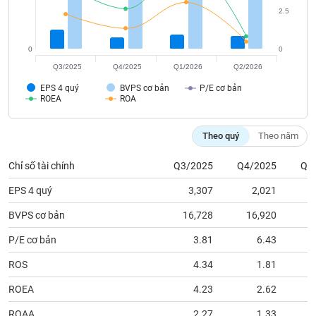
tài
2.5
chính
0
0
Q3/2025
Q4/2025
Q1/2026
Q2/2026
EPS 4 quý
BVPS cơ bản
P/E cơ bản
ROEA
ROA
Theo quý
Theo năm
Chỉ số tài chính
Q3/2025
Q4/2025
Q1
EPS 4 quý
3,307
2,021
BVPS cơ bản
16,728
16,920
1
P/E cơ bản
3.81
6.43
ROS
4.34
1.81
ROEA
4.23
2.62
ROAA
2.27
1.33