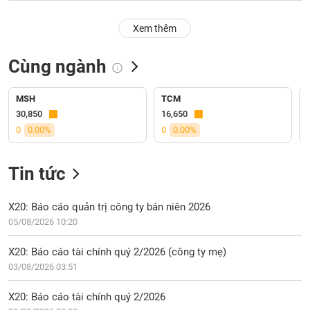
PHIẾU
Hủy
niêm
Xem thêm
yết
Theo
Cùng ngành
CÔNG
dõi
CỤ
đặc
ĐẦU
biệt
MSH
TCM
TƯ
30,850
16,650
Không
0
0.00%
0
0.00%
được
ký
XUẤT
quỹ
DỮ
Tin tức
LIỆU
Danh
mục
X20: Báo cáo quản trị công ty bán niên 2026
ETF
05/08/2026 10:20
TIN
Cổ
MỚI
X20: Báo cáo tài chính quý 2/2026 (công ty mẹ)
phiếu
03/08/2026 03:51
chi
Ngành
tiết
(-)
X20: Báo cáo tài chính quý 2/2026