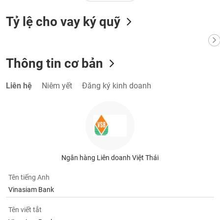
Tất cả
Cổ phiếu
Chỉ số
Chứng chỉ quỹ
Chứng q
Tỷ lệ cho vay ký quỹ
Lãnh
đạo
(-)
Thông tin cơ bản
Tất cả
Người nội bộ
Người liên quan
Cổ đông lớn
Liên hệ
Niêm yết
Đăng ký kinh doanh
Tin
tức
(-)
Bài
viết
của
Ngân hàng Liên doanh Việt Thái
tác
giả
(-)
Tên tiếng Anh
Vinasiam Bank
Báo
Tên viết tắt
cáo