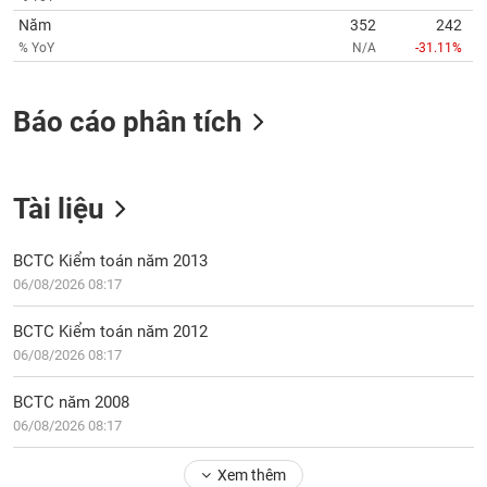
VỤ
Năm
352
242
TRUYỀN
% YoY
N/A
-31.11%
THÔNG
Báo cáo phân tích
TIỆN
ÍCH
Tài liệu
BCTC Kiểm toán năm 2013
06/08/2026 08:17
BẤT
ĐỘNG
BCTC Kiểm toán năm 2012
SẢN
06/08/2026 08:17
Mã
BCTC năm 2008
chứng
06/08/2026 08:17
khoán
(-)
Xem thêm