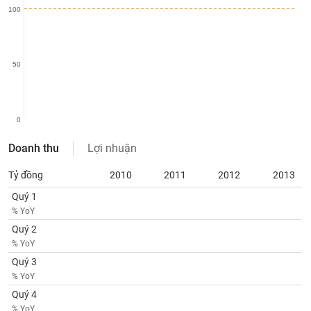
SÓC
100
SỨC
KHỎE
50
TÀI
CHÍNH
0
Doanh thu
Lợi nhuận
Tỷ đồng
2010
2011
2012
2013
CÔNG
Quý 1
NGHỆ
% YoY
THÔNG
Quý 2
TIN
% YoY
Quý 3
% YoY
Quý 4
DỊCH
% YoY