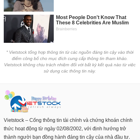
tài
chính
* Vietstock tổng hợp thông tin từ các nguồn đáng tin cậy vào thời
điểm công bố cho mục đích cung cấp thông tin tham khảo.
Vietstock không chịu trách nhiệm đối với bất kỳ kết quả nào từ việc
sử dụng các thông tin này.
Vietstock – Cổng thông tin tài chính và chứng khoán chính
thức hoạt động từ ngày 02/08/2002, với định hướng trở
thành người bạn đồng hành đáng tin cậy của nhà đầu tư.