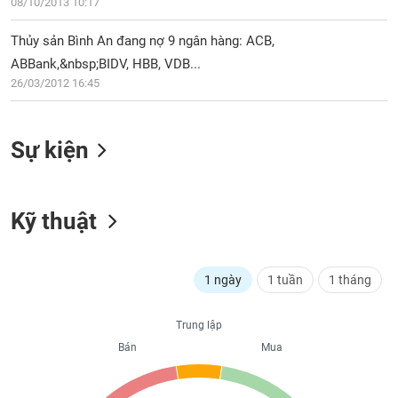
PHIẾU
08/10/2013 10:17
Hủy
niêm
Thủy sản Bình An đang nợ 9 ngân hàng: ACB,
yết
ABBank,&nbsp;BIDV, HBB, VDB...
Theo
CÔNG
26/03/2012 16:45
dõi
CỤ
đặc
ĐẦU
biệt
TƯ
Sự kiện
Không
được
ký
XUẤT
quỹ
Kỹ thuật
DỮ
LIỆU
Danh
mục
ETF
1 ngày
1 tuần
1 tháng
TIN
Cổ
MỚI
Trung lập
phiếu
chi
Bán
Mua
Ngành
tiết
(-)