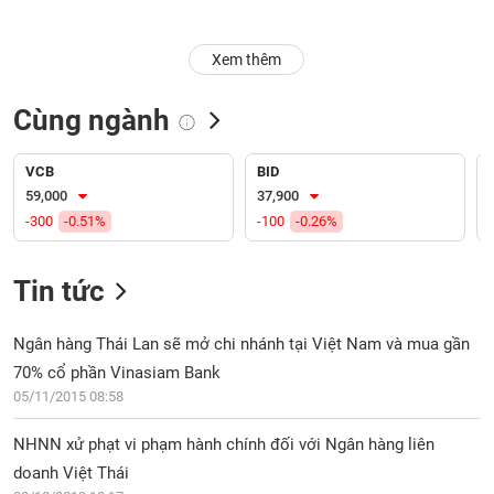
Trạng
Xem thêm
thái
NGÀNH
cổ
phiếu
Cùng ngành
Quy
DOANH
mô
VCB
BID
NGHIỆP
thị
59,000
37,900
trường
-300
-0.51%
-100
-0.26%
Niêm
CỔ
yết
Tin tức
PHIẾU
Niêm
yết
Ngân hàng Thái Lan sẽ mở chi nhánh tại Việt Nam và mua gần
mới
70% cổ phần Vinasiam Bank
PHÁI
Niêm
SINH
05/11/2015 08:58
yết
bổ
NHNN xử phạt vi phạm hành chính đối với Ngân hàng liên
sung
doanh Việt Thái
TRÁI