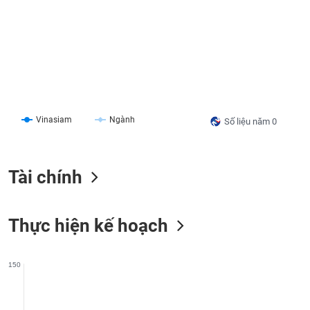
liệu
Tâm
lý
TIÊU
thị
DÙNG
trường
KHÔNG
THIẾT
YẾU
Vinasiam
Ngành
Số liệu năm 0
Tài chính
TIÊU
DÙNG
THIẾT
Thực hiện kế hoạch
YẾU
150
CHĂM