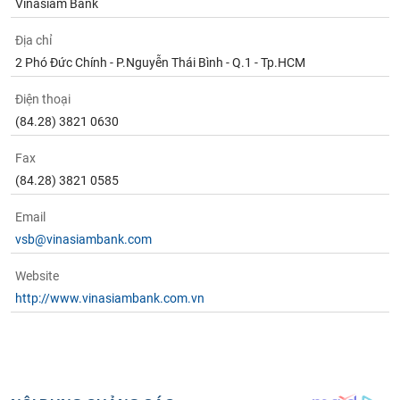
Vinasiam Bank
phân
tích
(-)
Địa chỉ
2 Phó Đức Chính - P.Nguyễn Thái Bình - Q.1 - Tp.HCM
Thuật
Điện thoại
ngữ
(-)
(84.28) 3821 0630
Fax
Dịch
(84.28) 3821 0585
vụ
(-)
Email
vsb@vinasiambank.com
Đào
Website
tạo
http://www.vinasiambank.com.vn
Sách
tài