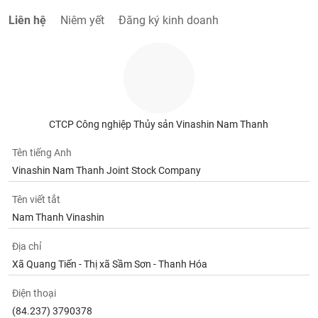
Tất cả
Cổ phiếu
Chỉ số
Chứng chỉ quỹ
Chứng q
Liên hệ
Niêm yết
Đăng ký kinh doanh
Lãnh
đạo
(-)
Tất cả
Người nội bộ
Người liên quan
Cổ đông lớn
CTCP Công nghiệp Thủy sản Vinashin Nam Thanh
Tin
tức
Tên tiếng Anh
(-)
Vinashin Nam Thanh Joint Stock Company
Bài
Tên viết tắt
viết
Nam Thanh Vinashin
của
tác
giả
Địa chỉ
(-)
Xã Quang Tiến - Thị xã Sầm Sơn - Thanh Hóa
Điện thoại
Báo
(84.237) 3790378
cáo