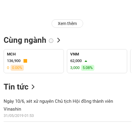
Trạng
thái
NGÀNH
cổ
Xem thêm
phiếu
Cùng ngành
Quy
DOANH
mô
NGHIỆP
thị
MCH
VNM
trường
136,900
62,000
0
0.00%
3,000
5.08%
Niêm
CỔ
yết
PHIẾU
Tin tức
Niêm
yết
mới
Ngày 10/6, xét xử nguyên Chủ tịch Hội đồng thành viên
PHÁI
Niêm
SINH
Vinashin
yết
31/05/2019 01:53
bổ
sung
TRÁI