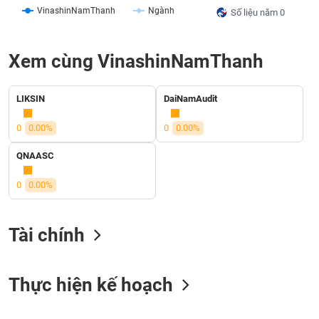
VinashinNamThanh
Ngành
liệu
Số liệu năm 0
Tâm
lý
Xem cùng VinashinNamThanh
TIÊU
thị
DÙNG
trường
KHÔNG
LIKSIN
DaiNamAudit
THIẾT
YẾU
0
0.00%
0
0.00%
QNAASC
0
0.00%
TIÊU
DÙNG
THIẾT
Tài chính
YẾU
Thực hiện kế hoạch
CHĂM