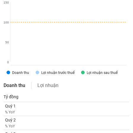
SÓC
150
SỨC
KHỎE
100
50
TÀI
CHÍNH
0
Doanh thu
Lợi nhuận trước thuế
Lợi nhuận sau thuế
CÔNG
Doanh thu
Lợi nhuận
NGHỆ
THÔNG
Tỷ đồng
TIN
Quý 1
% YoY
Quý 2
% YoY
DỊCH