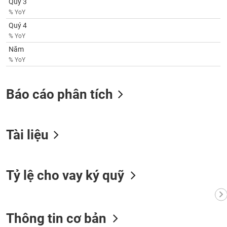
Quý 3
VỤ
% YoY
TRUYỀN
THÔNG
Quý 4
% YoY
Năm
% YoY
TIỆN
ÍCH
Báo cáo phân tích
Tài liệu
BẤT
ĐỘNG
SẢN
Tỷ lệ cho vay ký quỹ
Mã
chứng
khoán
(-)
Thông tin cơ bản