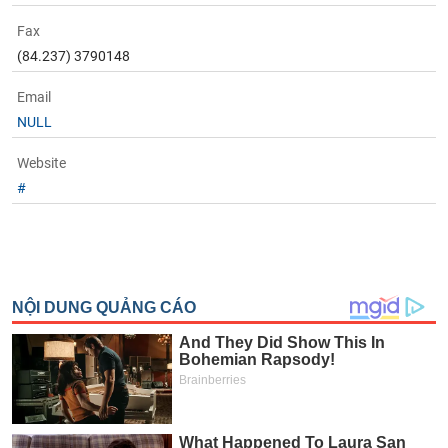
phân
tích
Fax
(-)
(84.237) 3790148
Email
Thuật
ngữ
NULL
(-)
Website
#
Dịch
vụ
(-)
Đào
tạo
Sách
tài