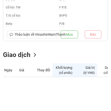
Giá
tích
Cổ tức TM
F P/E
Đặt
Biểu
lệnh
T/S cổ tức
BVPS
đồ
ĐÔNG
Nước
tài
DƯƠNG
Beta
P/B
ngoài
chính
Tự
Thảo luận về
VinashinNamThanh
Mua
Bán
TÀI
doanh
CHÍNH
Ảnh
CÁ
hưởng
Giao dịch
NHÂN
chỉ
số
Khối lượng
Giá trị
Dư 
Ngày
Giá
Thay đổi
Biến
PHÂN
(cổ phiếu)
(tỷ VNĐ)
(cổ p
động
TÍCH
cổ
VIETSTOCKFINANCE
phiếu
Giao
dịch
VĨ
nội
MÔ
bộ