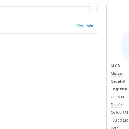
Xem thêm
KLGD
Mở cửa
Cao nhất
Thấp nhất
Dư mua
Dư bán
Cổ tức TM
T/S cổ tức
Beta