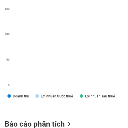
VS-
150
SECTOR
100
NĂNG
LƯỢNG
50
NGUYÊN
VẬT
0
LIỆU
Doanh thu
Lợi nhuận trước thuế
Lợi nhuận sau thuế
CÔNG
Báo cáo phân tích
NGHIỆP