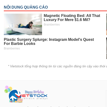
SÓC
SỨC
KHỎE
TÀI
CHÍNH
* Vietstock tổng hợp thông tin từ các nguồn đáng tin cậy vào thờ
CÔNG
NGHỆ
THÔNG
TIN
DỊCH