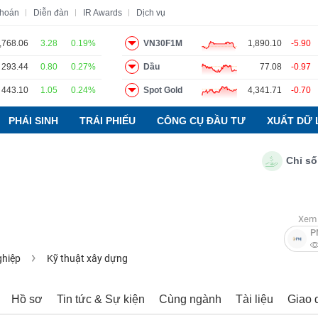
khoán
Diễn đàn
IR Awards
Dịch vụ
,768.06
3.28
0.19%
VN30F1M
1,890.10
-5.90
293.44
0.80
0.27%
Dầu
77.08
-0.97
o
Tin tức
Báo cáo phân tích
Thuật ngữ
Dịch vụ
443.10
1.05
0.24%
Spot Gold
4,341.71
-0.70
PHÁI SINH
TRÁI PHIẾU
CÔNG CỤ ĐẦU TƯ
XUẤT DỮ 
Chỉ số PMI
Xem 
P
ghiệp
Kỹ thuật xây dựng
Hồ sơ
Tin tức & Sự kiện
Cùng ngành
Tài liệu
Giao 