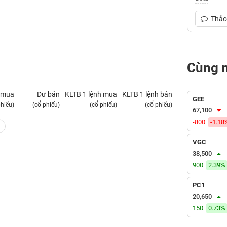
Thảo 
Cùng 
 mua
Dư bán
KLTB 1 lệnh mua
KLTB 1 lệnh bán
NN mua
GEE
phiếu)
(cổ phiếu)
(cổ phiếu)
(cổ phiếu)
(tỷ VNĐ)
67,100
-800
-1.18
VGC
38,500
900
2.39%
PC1
20,650
150
0.73%