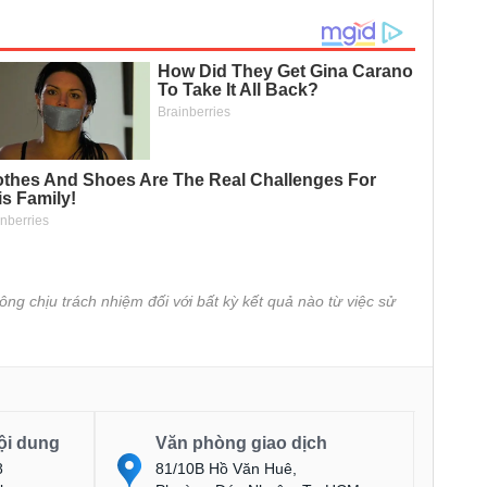
ông chịu trách nhiệm đối với bất kỳ kết quả nào từ việc sử
ội dung
Văn phòng giao dịch
8
81/10B Hồ Văn Huê,