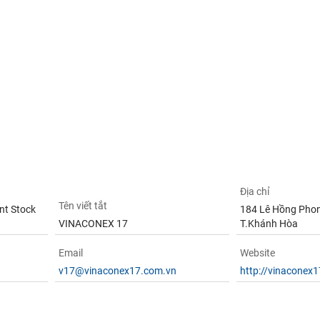
Địa chỉ
Tên viết tắt
nt Stock
184 Lê Hồng Phon
VINACONEX 17
T.Khánh Hòa
Email
Website
v17@vinaconex17.com.vn
http://vinaconex