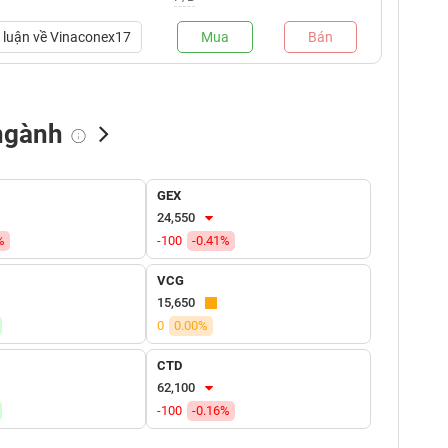
luận về
Vinaconex17
Mua
Bán
ngành
NN bán
Tự doanh mua
Tự doanh bán
GEX
(tỷ VNĐ)
(tỷ VNĐ)
(tỷ VNĐ)
24,550
%
-100
-0.41%
VCG
15,650
0
0.00%
CTD
62,100
-100
-0.16%