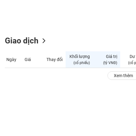
GIỚI
ĐÔNG
DƯƠNG
Giao dịch
TÀI
CHÍNH
Khối lượng
Giá trị
Dư
Ngày
Giá
Thay đổi
CÁ
(cổ phiếu)
(tỷ VNĐ)
(cổ 
NHÂN
Xem thêm
PHÂN
TÍCH
VIETSTOCKFINANCE
VĨ
MÔ