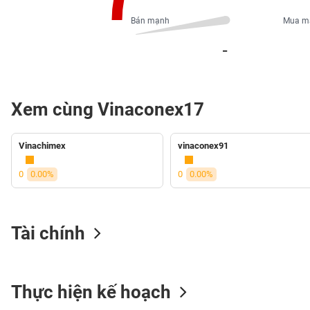
PHIẾU
Bán mạnh
Mua m
_
CÔNG
CỤ
ĐẦU
Xem cùng Vinaconex17
TƯ
Vinachimex
vinaconex91
XUẤT
DỮ
0
0.00%
0
0.00%
LIỆU
Tài chính
TIN
MỚI
Ngành
Thực hiện kế hoạch
(-)