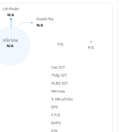
Lợi nhuận
N/A
Doanh thu
N/A
Vốn hóa
-
P/E
N/A
P/S
Cao 52T
Thấp 52T
KLBQ 52T
NN mua
% NN sở hữu
EPS
F P/E
BVPS
P/B