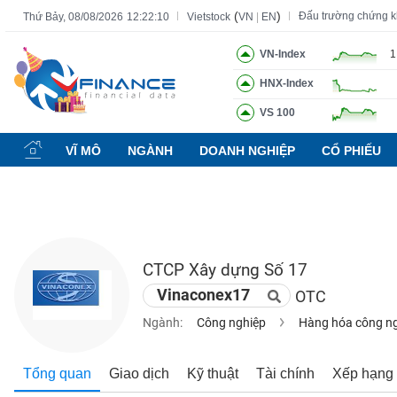
(
)
Đấu trường chứng 
Thứ Bảy, 08/08/2026
12:22:11
Vietstock
VN
|
EN
VN-Index
1
HNX-Index
Tất cả
Tính năng
Ngành
Mã chứng khoán
Lãnh đạ
VS 100
Tính
năng
VĨ MÔ
NGÀNH
DOANH NGHIỆP
CỔ PHIẾU
(-)
VIETSTOCK
CTCP Xây dựng Số 17
CHỨNG
Vinaconex17
OTC
KHOÁN
Ngành:
Công nghiệp
Hàng hóa công n
DOANH
Tổng quan
Giao dịch
Kỹ thuật
Tài chính
Xếp hạng
NGHIỆP