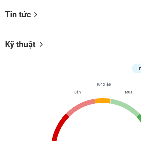
Tin tức
NGÀNH
Kỹ thuật
DOANH
NGHIỆP
1 
CỔ
Trung lập
PHIẾU
Bán
Mua
PHÁI
SINH
TRÁI