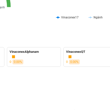
ạnh
Vinaconex17
Ngành
VinaconexAlphanam
VinaconexQT
0
0.00%
0
0.00%