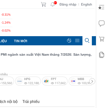
9+
Đăng nhập
English
|
-0.31%
-1.24%
-0.02%
LIỆU
TIN MỚI
 ngành sản xuất Việt Nam tháng 7/2026: Sản lượng, số lượng đơn 
nhiều
NJ
HPG
FPT
MBB
V
153,560
122,188
117,662
103,997
dịch nội bộ
Trái phiếu