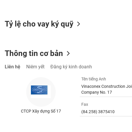
Tỷ lệ cho vay ký quỹ
TIÊU
DÙNG
KHÔNG
THIẾT
Thông tin cơ bản
YẾU
Liên hệ
Niêm yết
Đăng ký kinh doanh
Tên tiếng Anh
TIÊU
Vinaconex Construction Joi
DÙNG
Company No. 17
THIẾT
YẾU
Fax
CTCP Xây dựng Số 17
(84.258) 3875410
CHĂM