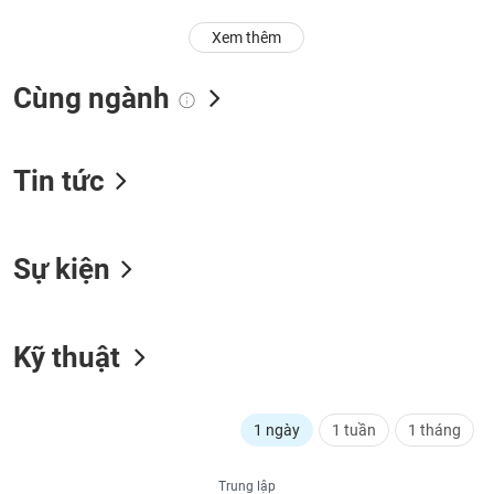
Trạng
Xem thêm
thái
NGÀNH
cổ
Cùng ngành
phiếu
Quy
DOANH
mô
Tin tức
NGHIỆP
thị
trường
Niêm
Sự kiện
CỔ
yết
PHIẾU
Niêm
yết
Kỹ thuật
mới
PHÁI
Niêm
SINH
yết
1 ngày
1 tuần
1 tháng
bổ
sung
TRÁI
Trung lập