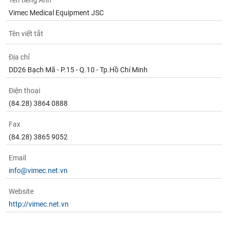
Tên tiếng Anh
Tất cả
Cổ phiếu
Chỉ số
Chứng chỉ quỹ
Chứng q
Vimec Medical Equipment JSC
Lãnh
Tên viết tắt
đạo
(-)
Địa chỉ
Tất cả
Người nội bộ
Người liên quan
Cổ đông lớn
DD26 Bạch Mã - P.15 - Q.10 - Tp.Hồ Chí Minh
Điện thoại
Tin
tức
(84.28) 3864 0888
(-)
Fax
(84.28) 3865 9052
Bài
viết
Email
của
tác
info@vimec.net.vn
giả
(-)
Website
http://vimec.net.vn
Báo
cáo