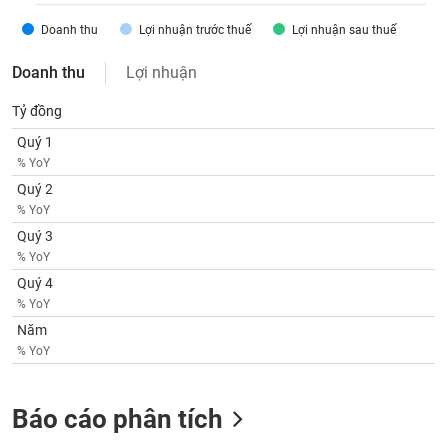
SÓC
SỨC
Doanh thu
Lợi nhuận trước thuế
Lợi nhuận sau thuế
KHỎE
Doanh thu
Lợi nhuận
Tỷ đồng
Quý 1
TÀI
% YoY
CHÍNH
Quý 2
% YoY
Quý 3
% YoY
CÔNG
Quý 4
NGHỆ
% YoY
THÔNG
Năm
TIN
% YoY
Báo cáo phân tích
DỊCH