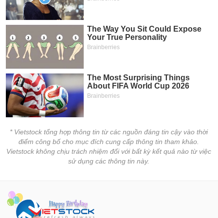
chính
Công
cụ
đầu
tư
Truyền
* Vietstock tổng hợp thông tin từ các nguồn đáng tin cậy vào thời
thông
điểm công bố cho mục đích cung cấp thông tin tham khảo.
tài
Vietstock không chịu trách nhiệm đối với bất kỳ kết quả nào từ việc
chính
sử dụng các thông tin này.
Dữ
liệu