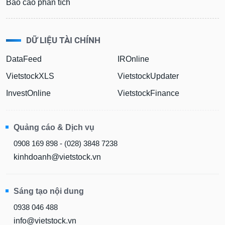
Báo cáo phân tích
DỮ LIỆU TÀI CHÍNH
DataFeed
IROnline
VietstockXLS
VietstockUpdater
InvestOnline
VietstockFinance
Quảng cáo & Dịch vụ
0908 169 898 - (028) 3848 7238
kinhdoanh@vietstock.vn
Sáng tạo nội dung
0938 046 488
info@vietstock.vn