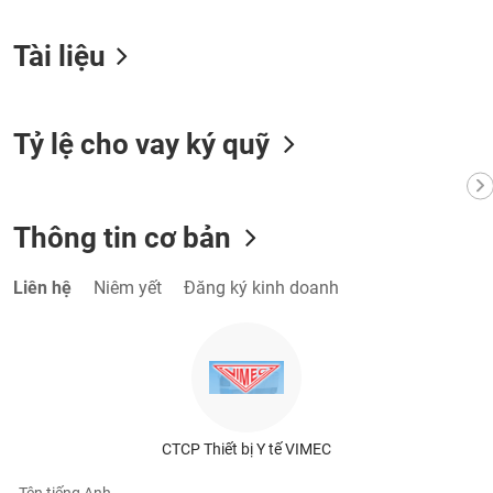
VỤ
TRUYỀN
Tài liệu
THÔNG
Tỷ lệ cho vay ký quỹ
TIỆN
ÍCH
Thông tin cơ bản
Liên hệ
Niêm yết
Đăng ký kinh doanh
BẤT
ĐỘNG
SẢN
Mã
chứng
khoán
CTCP Thiết bị Y tế VIMEC
(-)