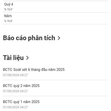
tài
Quý 4
chính
% YoY
Năm
% YoY
Báo cáo phân tích
Tài liệu
BCTC Soát xét 6 tháng đầu năm 2025
07/08/2026 04:27
BCTC quý 2 năm 2025
07/08/2026 04:27
BCTC quý 1 năm 2025
07/08/2026 04:27