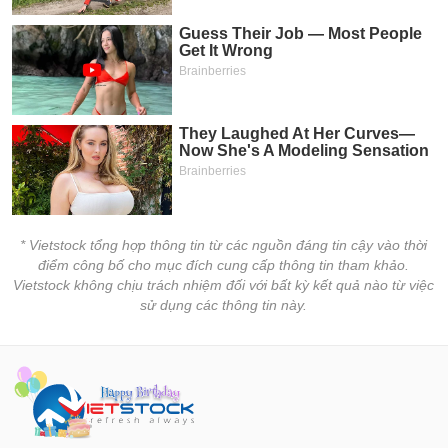
* Vietstock tổng hợp thông tin từ các nguồn đáng tin cậy vào thời
điểm công bố cho mục đích cung cấp thông tin tham khảo.
Vietstock không chịu trách nhiệm đối với bất kỳ kết quả nào từ việc
sử dụng các thông tin này.