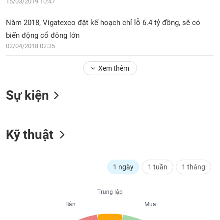
PHIẾU
15/03/2019 10:47
Hủy
niêm
Năm 2018, Vigatexco đặt kế hoạch chỉ lỗ 6.4 tỷ đồng, sẽ có
yết
biến động cổ đông lớn
Theo
CÔNG
02/04/2018 02:35
dõi
CỤ
đặc
ĐẦU
Xem thêm
biệt
TƯ
Không
Sự kiện
được
ký
XUẤT
quỹ
DỮ
LIỆU
Kỹ thuật
Danh
mục
ETF
TIN
1 ngày
1 tuần
1 tháng
Cổ
MỚI
phiếu
chi
Trung lập
Ngành
tiết
Bán
Mua
(-)