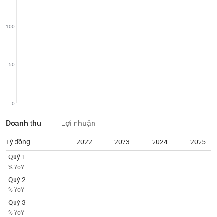
chính
100
Công
cụ
50
đầu
tư
0
Doanh thu
Lợi nhuận
Truyền
thông
Tỷ đồng
2022
2023
2024
2025
tài
chính
Quý 1
% YoY
Quý 2
% YoY
Dữ
Quý 3
liệu
% YoY