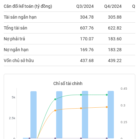
Tất cả
Cổ phiếu
Chỉ số
Chứng chỉ quỹ
Chứng q
Cân đối kế toán (tỷ đồng)
Q3/2024
Q4/2024
Q1
Tài sản ngắn hạn
304.78
305.88
3
Lãnh
đạo
(-)
Tổng tài sản
607.76
622.82
6
Nợ phải trả
170.07
183.60
1
Tất cả
Người nội bộ
Người liên quan
Cổ đông lớn
Nợ ngắn hạn
169.76
183.28
1
Tin
Vốn chủ sở hữu
437.68
439.22
4
tức
(-)
Chỉ số tài chính
Bài
0.45
viết
của
5k
tác
0.3
giả
(-)
2.5k
0.15
Báo
cáo
0
0