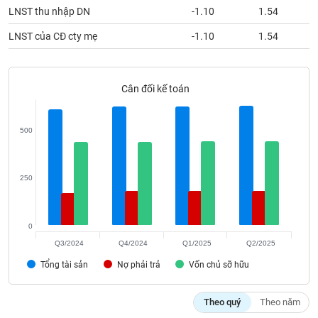
VỤ
LNST thu nhập DN
-1.10
1.54
TRUYỀN
THÔNG
LNST của CĐ cty mẹ
-1.10
1.54
Cân đối kế toán
TIỆN
ÍCH
500
250
BẤT
ĐỘNG
SẢN
0
Q3/2024
Q4/2024
Q1/2025
Q2/2025
Mã
Tổng tài sản
Nợ phải trả
Vốn chủ sỡ hữu
chứng
khoán
(-)
Theo quý
Theo năm