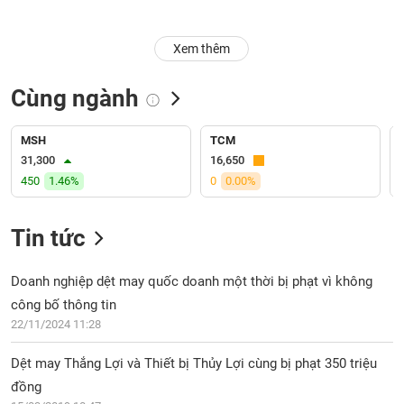
Trạng
Xem thêm
thái
NGÀNH
cổ
phiếu
Cùng ngành
Quy
DOANH
mô
MSH
TCM
NGHIỆP
thị
31,300
16,650
trường
450
1.46%
0
0.00%
Niêm
CỔ
yết
Tin tức
PHIẾU
Niêm
yết
Doanh nghiệp dệt may quốc doanh một thời bị phạt vì không
mới
công bố thông tin
PHÁI
Niêm
SINH
22/11/2024 11:28
yết
bổ
Dệt may Thắng Lợi và Thiết bị Thủy Lợi cùng bị phạt 350 triệu
sung
đồng
TRÁI