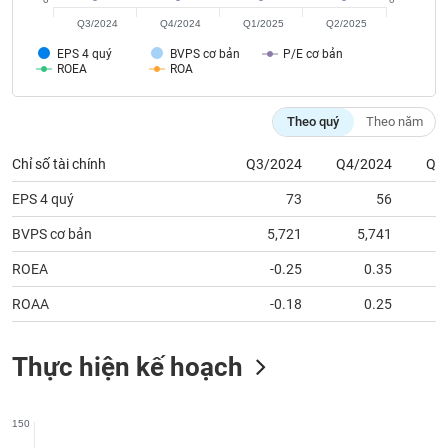
phân
tích
Q3/2024
Q4/2024
Q1/2025
Q2/2025
(-)
EPS 4 quý
BVPS cơ bản
P/E cơ bản
ROEA
ROA
Thuật
ngữ
Theo quý
Theo năm
(-)
Chỉ số tài chính
Q3/2024
Q4/2024
Q1
Dịch
EPS 4 quý
73
56
vụ
(-)
BVPS cơ bản
5,721
5,741
ROEA
-0.25
0.35
Đào
ROAA
-0.18
0.25
tạo
Thực hiện kế hoạch
Sách
150
tài