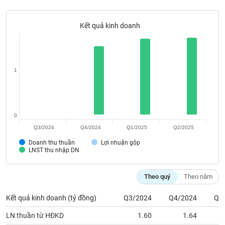
SÓC
SỨC
KHỎE
Kết quả kinh doanh
1
TÀI
CHÍNH
0
Q3/2024
Q4/2024
Q1/2025
Q2/2025
CÔNG
Doanh thu thuần
Lợi nhuận gộp
NGHỆ
LNST thu nhập DN
THÔNG
TIN
Theo quý
Theo năm
Kết quả kinh doanh (tỷ đồng)
Q3/2024
Q4/2024
Q1
LN thuần từ HĐKD
1.60
1.64
DỊCH