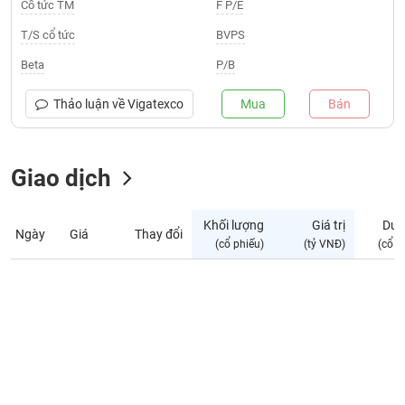
Giá
Cổ tức TM
F P/E
tích
Đặt
T/S cổ tức
BVPS
Biểu
lệnh
đồ
ĐÔNG
Beta
P/B
Nước
tài
DƯƠNG
ngoài
chính
Thảo luận về
Vigatexco
Mua
Bán
Tự
TÀI
doanh
CHÍNH
Giao dịch
Ảnh
CÁ
hưởng
NHÂN
chỉ
Khối lượng
Giá trị
Dư 
số
Ngày
Giá
Thay đổi
(cổ phiếu)
(tỷ VNĐ)
(cổ p
Biến
PHÂN
động
TÍCH
cổ
VIETSTOCKFINANCE
phiếu
Giao
dịch
VĨ
nội
MÔ
bộ