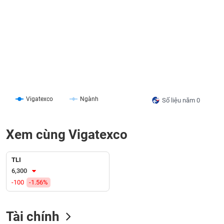
liệu
Tâm
lý
TIÊU
thị
DÙNG
trường
KHÔNG
THIẾT
YẾU
Vigatexco
Ngành
Số liệu năm 0
Xem cùng Vigatexco
TIÊU
DÙNG
THIẾT
TLI
YẾU
6,300
-100
-1.56%
Tài chính
CHĂM