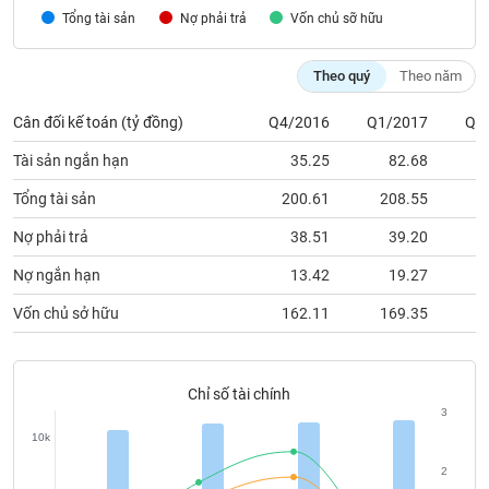
VỤ
Tổng tài sản
Nợ phải trả
Vốn chủ sỡ hữu
TRUYỀN
THÔNG
Theo quý
Theo năm
Cân đối kế toán (tỷ đồng)
Q4/2016
Q1/2017
Q2
Tài sản ngắn hạn
35.25
82.68
TIỆN
ÍCH
Tổng tài sản
200.61
208.55
2
Nợ phải trả
38.51
39.20
Nợ ngắn hạn
13.42
19.27
BẤT
Vốn chủ sở hữu
162.11
169.35
1
ĐỘNG
SẢN
Chỉ số tài chính
Mã
chứng
3
khoán
10k
(-)
2