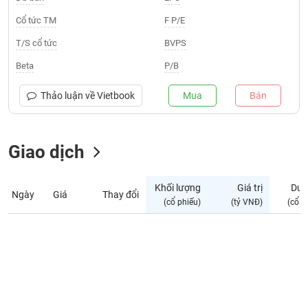
Giá
tích
Cổ tức TM
F P/E
Đặt
Biểu
lệnh
T/S cổ tức
BVPS
đồ
ĐÔNG
Nước
tài
DƯƠNG
Beta
P/B
ngoài
chính
Tự
Thảo luận về
Vietbook
Mua
Bán
TÀI
doanh
CHÍNH
Ảnh
CÁ
hưởng
Giao dịch
NHÂN
chỉ
số
Khối lượng
Giá trị
Dư 
Ngày
Giá
Thay đổi
Biến
PHÂN
(cổ phiếu)
(tỷ VNĐ)
(cổ p
động
TÍCH
cổ
VIETSTOCKFINANCE
phiếu
Giao
dịch
VĨ
nội
MÔ
bộ