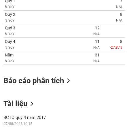
chính
Quý 1
7
% YoY
N/A
Quý 2
8
% YoY
N/A
Quý 3
12
Công
cụ
% YoY
N/A
đầu
Quý 4
11
8
tư
% YoY
N/A
-27.87%
Năm
31
% YoY
N/A
Truyền
Báo cáo phân tích
thông
tài
chính
Tài liệu
BCTC quý 4 năm 2017
Dữ
07/08/2026 10:15
liệu