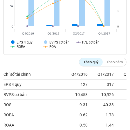
Tất cả
Cổ phiếu
Chỉ số
Chứng chỉ quỹ
Chứng q
5k
1
Lãnh
đạo
(-)
0
0
Q4/2016
Q1/2017
Q2/2017
Q4/2017
Tất cả
Người nội bộ
Người liên quan
Cổ đông lớn
EPS 4 quý
BVPS cơ bản
P/E cơ bản
ROEA
ROA
Tin
tức
Theo quý
Theo năm
(-)
Chỉ số tài chính
Q4/2016
Q1/2017
Q2
Bài
EPS 4 quý
127
317
viết
của
BVPS cơ bản
10,458
10,926
1
tác
giả
(-)
ROS
9.31
40.33
ROEA
0.62
1.78
Báo
ROAA
0.50
1.44
cáo