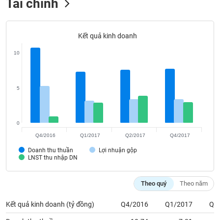
Tài chính
liệu
Tâm
Kết quả kinh doanh
lý
TIÊU
thị
DÙNG
10
trường
KHÔNG
THIẾT
YẾU
5
0
TIÊU
Q4/2016
Q1/2017
Q2/2017
Q4/2017
DÙNG
Doanh thu thuần
Lợi nhuận gộp
THIẾT
LNST thu nhập DN
YẾU
Theo quý
Theo năm
Kết quả kinh doanh (tỷ đồng)
Q4/2016
Q1/2017
Q2
CHĂM