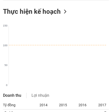
phân
tích
Thực hiện kế hoạch
(-)
Thuật
150
ngữ
(-)
100
Dịch
vụ
(-)
50
Đào
tạo
0
Doanh thu
Lợi nhuận
Sách
Tỷ đồng
2014
2015
2016
2017
tài