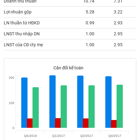
Doanh thu thuần
10.74
7.31
SÓC
SỨC
Lợi nhuận gộp
5.28
3.22
KHỎE
LN thuần từ HĐKD
0.99
2.93
LNST thu nhập DN
1.00
2.95
LNST của CĐ cty mẹ
1.00
2.95
TÀI
CHÍNH
Cân đối kế toán
200
CÔNG
NGHỆ
THÔNG
100
TIN
0
DỊCH
Q4/2016
Q1/2017
Q2/2017
Q4/2017