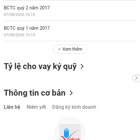
tài
chính
BCTC quý 2 năm 2017
07/08/2026 10:15
BCTC quý 1 năm 2017
07/08/2026 10:15
Xem thêm
Tỷ lệ cho vay ký quỹ
Thông tin cơ bản
Liên hệ
Niêm yết
Đăng ký kinh doanh