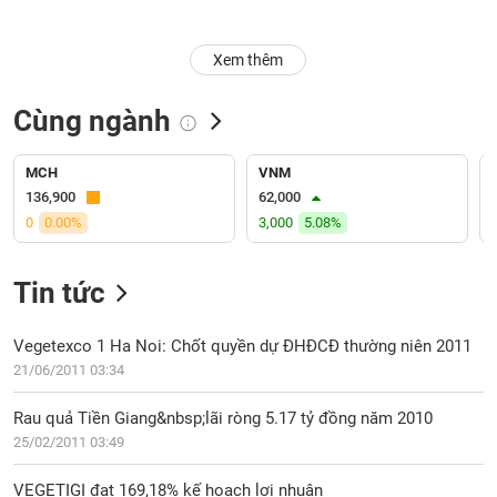
Trạng
Xem thêm
thái
NGÀNH
cổ
phiếu
Cùng ngành
Quy
DOANH
mô
MCH
VNM
NGHIỆP
thị
136,900
62,000
trường
0
0.00%
3,000
5.08%
Niêm
CỔ
yết
Tin tức
PHIẾU
Niêm
yết
Vegetexco 1 Ha Noi: Chốt quyền dự ĐHĐCĐ thường niên 2011
mới
21/06/2011 03:34
PHÁI
Niêm
SINH
Rau quả Tiền Giang&nbsp;lãi ròng 5.17 tỷ đồng năm 2010
yết
25/02/2011 03:49
bổ
sung
TRÁI
VEGETIGI đạt 169,18% kế hoạch lợi nhuận