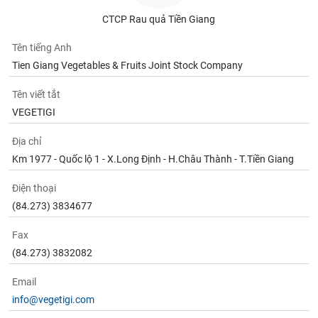
phân
tích
CTCP Rau quả Tiền Giang
(-)
Tên tiếng Anh
Tien Giang Vegetables & Fruits Joint Stock Company
Thuật
ngữ
Tên viết tắt
(-)
VEGETIGI
Dịch
Địa chỉ
vụ
Km 1977 - Quốc lộ 1 - X.Long Định - H.Châu Thành - T.Tiền Giang
(-)
Điện thoại
(84.273) 3834677
Đào
tạo
Fax
(84.273) 3832082
Email
Sách
info@vegetigi.com
tài