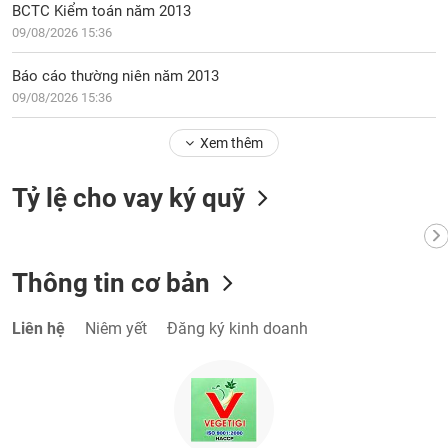
Tất cả
Cổ phiếu
Chỉ số
Chứng chỉ quỹ
Chứng q
BCTC Kiểm toán năm 2013
09/08/2026 15:36
Lãnh
đạo
Báo cáo thường niên năm 2013
(-)
09/08/2026 15:36
Tất cả
Người nội bộ
Người liên quan
Cổ đông lớn
Xem thêm
Tin
Tỷ lệ cho vay ký quỹ
tức
(-)
Thông tin cơ bản
Bài
viết
của
Liên hệ
Niêm yết
Đăng ký kinh doanh
tác
giả
(-)
Báo
cáo