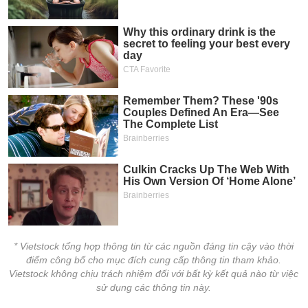
tài
chính
* Vietstock tổng hợp thông tin từ các nguồn đáng tin cậy vào thời
điểm công bố cho mục đích cung cấp thông tin tham khảo.
Vietstock không chịu trách nhiệm đối với bất kỳ kết quả nào từ việc
sử dụng các thông tin này.