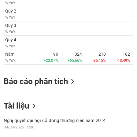
VỤ
% YoY
TRUYỀN
Quý 2
THÔNG
% YoY
Quý 3
% YoY
Quý 4
TIỆN
% YoY
ÍCH
Năm
196
324
210
182
% YoY
+22.07%
+65.66%
-35.15%
-13.49%
Báo cáo phân tích
BẤT
ĐỘNG
SẢN
Tài liệu
Mã
chứng
Nghị quyết đại hội cổ đông thường niên năm 2014
khoán
(-)
09/08/2026 15:36