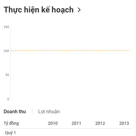
SÓC
Thực hiện kế hoạch
SỨC
KHỎE
150
TÀI
CHÍNH
100
50
CÔNG
NGHỆ
THÔNG
0
TIN
Doanh thu
Lợi nhuận
Tỷ đồng
2010
2011
2012
2013
DỊCH
Quý 1