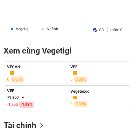
liệu
Tâm
lý
TIÊU
Vegetigi
Ngành
thị
Số liệu năm 0
DÙNG
trường
KHÔNG
THIẾT
Xem cùng Vegetigi
YẾU
VECVN
VEE
0
0.00%
0
0.00%
TIÊU
DÙNG
VEF
Vegetexco
THIẾT
79,800
YẾU
0
0.00%
-1,200
-1.48%
Tài chính
CHĂM