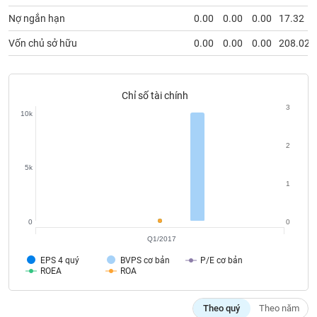
Tất cả
Cổ phiếu
Chỉ số
Chứng chỉ quỹ
Chứng q
Nợ ngắn hạn
0.00
0.00
0.00
17.32
Lãnh
Vốn chủ sở hữu
0.00
0.00
0.00
208.02
đạo
(-)
Tất cả
Người nội bộ
Người liên quan
Cổ đông lớn
Chỉ số tài chính
3
10k
Tin
tức
2
(-)
5k
1
Bài
viết
của
0
0
tác
Q1/2017
giả
(-)
EPS 4 quý
BVPS cơ bản
P/E cơ bản
ROEA
ROA
Báo
Theo quý
Theo năm
cáo