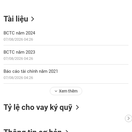
tài
chính
Tài liệu
BCTC năm 2024
07/08/2026 04:26
BCTC năm 2023
07/08/2026 04:26
Báo cáo tài chính năm 2021
07/08/2026 04:26
Xem thêm
Tỷ lệ cho vay ký quỹ