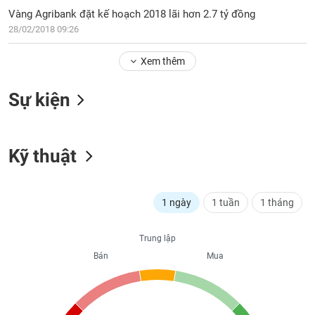
PHIẾU
Hủy
Vàng Agribank đặt kế hoạch 2018 lãi hơn 2.7 tỷ đồng
niêm
28/02/2018 09:26
yết
Theo
Xem thêm
CÔNG
dõi
CỤ
đặc
ĐẦU
Sự kiện
biệt
TƯ
Không
được
Kỹ thuật
ký
XUẤT
quỹ
DỮ
LIỆU
Danh
1 ngày
1 tuần
1 tháng
mục
ETF
TIN
Trung lập
Cổ
MỚI
Bán
Mua
phiếu
chi
Ngành
tiết
(-)