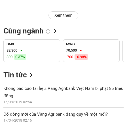
Trạng
Xem thêm
thái
NGÀNH
cổ
phiếu
Cùng ngành
Quy
DOANH
mô
DMX
MWG
NGHIỆP
thị
82,300
70,500
trường
300
0.37%
-700
-0.98%
Niêm
CỔ
yết
Tin tức
PHIẾU
Niêm
yết
Không báo cáo tài liệu, Vàng Agribank Việt Nam bị phạt 85 triệu
mới
đồng
PHÁI
Niêm
SINH
15/08/2019 02:54
yết
bổ
Cổ đông mới của Vàng Agribank đang quy về một mối?
sung
17/04/2018 02:16
TRÁI