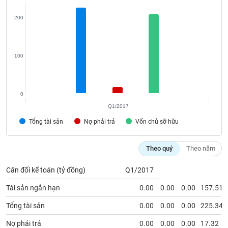
VỤ
TRUYỀN
200
THÔNG
100
TIỆN
ÍCH
0
Q1/2017
Tổng tài sản
Nợ phải trả
Vốn chủ sỡ hữu
BẤT
Theo quý
Theo năm
ĐỘNG
SẢN
Cân đối kế toán (tỷ đồng)
Q1/2017
Mã
Tài sản ngắn hạn
0.00
0.00
0.00
157.51
chứng
khoán
Tổng tài sản
0.00
0.00
0.00
225.34
(-)
Nợ phải trả
0.00
0.00
0.00
17.32