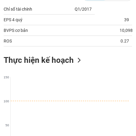
phân
tích
Chỉ số tài chính
Q1/2017
(-)
EPS 4 quý
39
BVPS cơ bản
10,098
Thuật
ngữ
(-)
ROS
0.27
Thực hiện kế hoạch
Dịch
vụ
(-)
150
Đào
tạo
100
Sách
50
tài