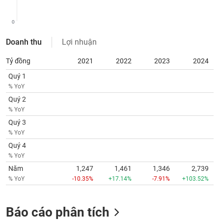
chính
0
Doanh thu
Lợi nhuận
Công
cụ
Tỷ đồng
2021
2022
2023
2024
đầu
Quý 1
tư
% YoY
Quý 2
% YoY
Quý 3
Truyền
% YoY
thông
tài
Quý 4
chính
% YoY
Năm
1,247
1,461
1,346
2,739
% YoY
-10.35%
+17.14%
-7.91%
+103.52%
Dữ
Báo cáo phân tích
liệu