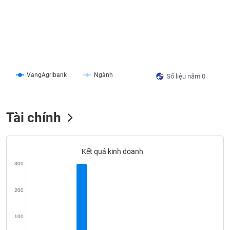
liệu
Tâm
lý
TIÊU
thị
DÙNG
trường
KHÔNG
THIẾT
VangAgribank
Ngành
Số liệu năm 0
YẾU
Tài chính
TIÊU
DÙNG
Kết quả kinh doanh
THIẾT
300
YẾU
200
100
CHĂM