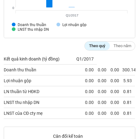
SÓC
SỨC
0
KHỎE
Q1/2017
Doanh thu thuần
Lợi nhuận gộp
LNST thu nhập DN
TÀI
Theo quý
Theo năm
CHÍNH
Kết quả kinh doanh (tỷ đồng)
Q1/2017
Doanh thu thuần
0.00
0.00
0.00
300.14
Lợi nhuận gộp
0.00
0.00
0.00
5.93
CÔNG
NGHỆ
LN thuần từ HĐKD
0.00
0.00
0.00
0.81
THÔNG
LNST thu nhập DN
0.00
0.00
0.00
0.81
TIN
LNST của CĐ cty mẹ
0.00
0.00
0.00
0.81
DỊCH
Cân đối kế toán