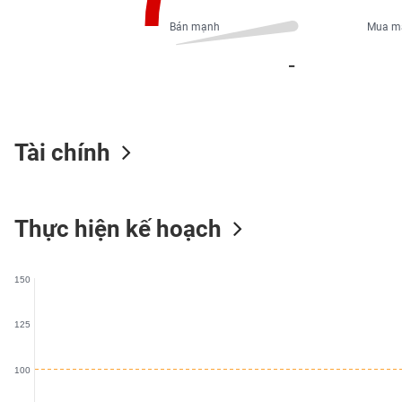
PHIẾU
Bán mạnh
Mua m
_
CÔNG
CỤ
ĐẦU
TƯ
Tài chính
XUẤT
Thực hiện kế hoạch
DỮ
LIỆU
150
TIN
MỚI
125
Ngành
100
(-)