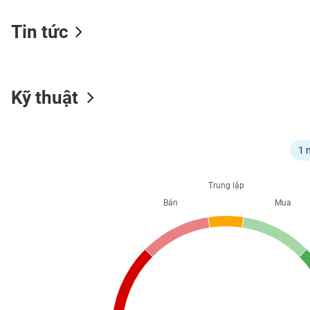
Tin tức
NGÀNH
Kỹ thuật
DOANH
NGHIỆP
1 
CỔ
Trung lập
PHIẾU
Bán
Mua
PHÁI
SINH
TRÁI