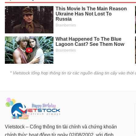
SÓC
SỨC
KHỎE
TÀI
CHÍNH
* Vietstock tổng hợp thông tin từ các nguồn đáng tin cậy vào thờ
CÔNG
NGHỆ
THÔNG
TIN
Vietstock – Cổng thông tin tài chính và chứng khoán
chính thức hoạt động từ ngày 02/08/2002, với định
DỊCH