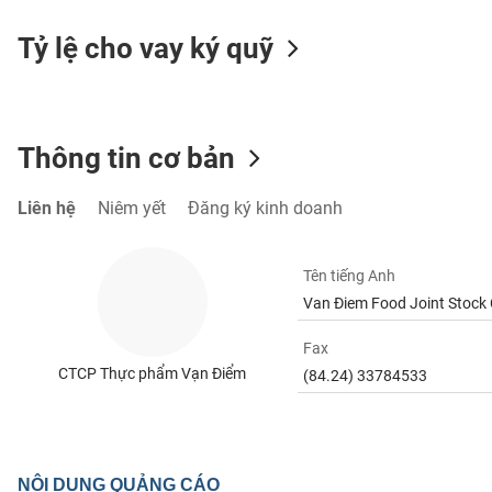
Tỷ lệ cho vay ký quỹ
TIÊU
DÙNG
KHÔNG
Thông tin cơ bản
THIẾT
YẾU
Liên hệ
Niêm yết
Đăng ký kinh doanh
Tên tiếng Anh
Van Điem Food Joint Stoc
TIÊU
DÙNG
Fax
THIẾT
CTCP Thực phẩm Vạn Điểm
YẾU
(84.24) 33784533
CHĂM