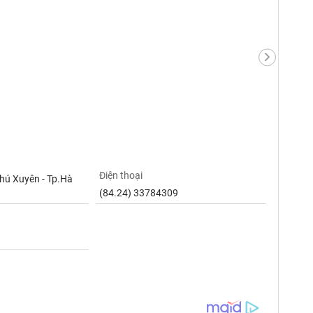
Điện thoại
hú Xuyên - Tp.Hà
(84.24) 33784309