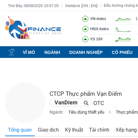
(
)
Đấu trường chứng 
Thứ Bảy, 08/08/2026
10:07:06
Vietstock
VN
|
EN
VN-Index
1
HNX-Index
Tất cả
Tính năng
Ngành
Mã chứng khoán
Lãnh đạ
VS 100
Tính
năng
VĨ MÔ
NGÀNH
DOANH NGHIỆP
CỔ PHIẾU
(-)
VIETSTOCK
CTCP Thực phẩm Vạn Điểm
CHỨNG
VanDiem
OTC
KHOÁN
Ngành:
Tiêu dùng thiết yếu
Thực phẩm,
DOANH
Tổng quan
Giao dịch
Kỹ thuật
Tài chính
Xếp hạng
NGHIỆP