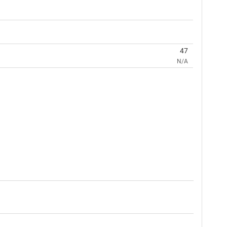
47
N/A