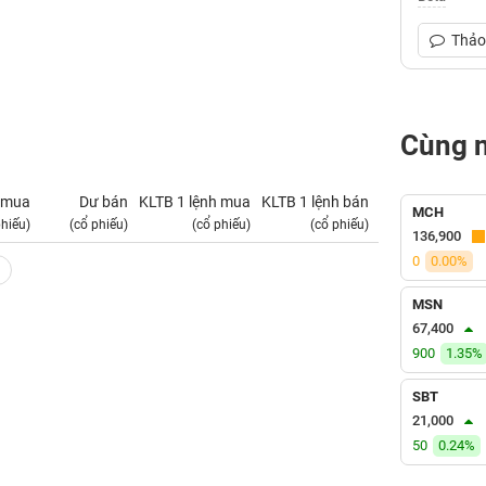
Thảo 
Cùng 
 mua
Dư bán
KLTB 1 lệnh mua
KLTB 1 lệnh bán
NN mua
MCH
phiếu)
(cổ phiếu)
(cổ phiếu)
(cổ phiếu)
(tỷ VNĐ)
136,900
0
0.00%
MSN
67,400
900
1.35%
SBT
21,000
50
0.24%