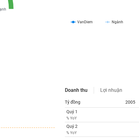
ạnh
VanDiem
Ngành
Doanh thu
Lợi nhuận
Tỷ đồng
2005
Quý 1
% YoY
Quý 2
% YoY