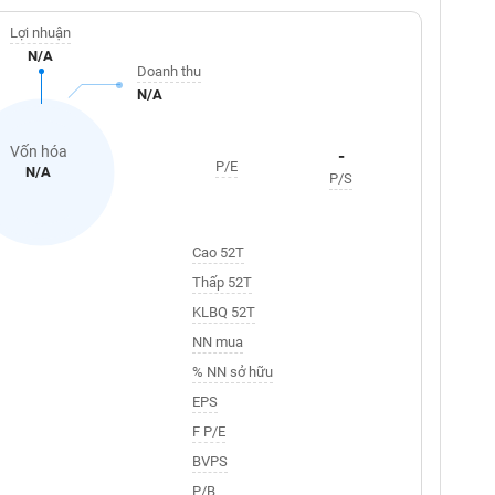
Lợi nhuận
N/A
Doanh thu
N/A
Vốn hóa
-
P/E
N/A
P/S
Cao 52T
Thấp 52T
KLBQ 52T
NN mua
% NN sở hữu
EPS
F P/E
BVPS
P/B