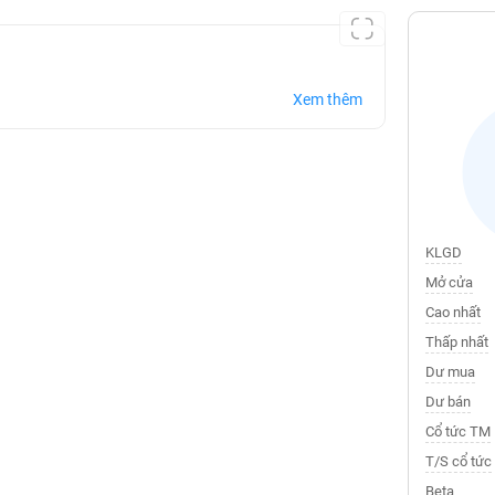
Xem thêm
KLGD
Mở cửa
Cao nhất
Thấp nhất
Dư mua
Dư bán
Cổ tức TM
T/S cổ tức
Beta