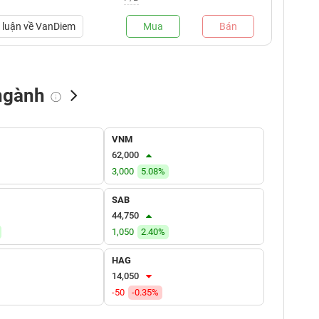
luận về
VanDiem
Mua
Bán
ngành
NN bán
Tự doanh mua
Tự doanh bán
VNM
(tỷ VNĐ)
(tỷ VNĐ)
(tỷ VNĐ)
62,000
3,000
5.08%
SAB
44,750
1,050
2.40%
HAG
14,050
-50
-0.35%