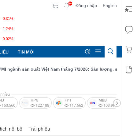
9+
Đăng nhập
English
|
-0.31%
-1.24%
-0.02%
LIỆU
TIN MỚI
gành sản xuất Việt Nam tháng 7/2026: Sản lượng, số lượng đơn đ
nhiều
NJ
HPG
FPT
MBB
V
153,560
122,188
117,662
103,997
dịch nội bộ
Trái phiếu