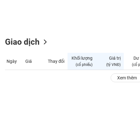
GIỚI
ĐÔNG
DƯƠNG
Giao dịch
TÀI
CHÍNH
Khối lượng
Giá trị
Dư
Ngày
Giá
Thay đổi
CÁ
(cổ phiếu)
(tỷ VNĐ)
(cổ 
NHÂN
Xem thêm
PHÂN
TÍCH
VIETSTOCKFINANCE
VĨ
MÔ