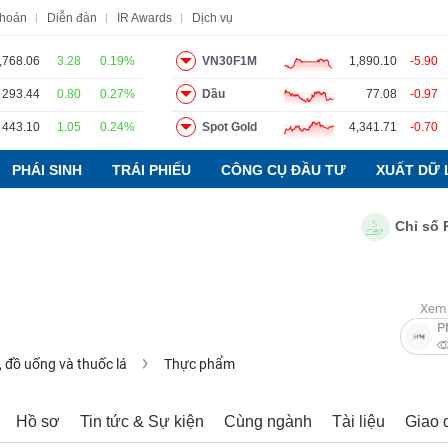
khoán
Diễn đàn
IR Awards
Dịch vụ
,768.06
3.28
0.19%
VN30F1M
1,890.10
-5.90
293.44
0.80
0.27%
Dầu
77.08
-0.97
o
Tin tức
Báo cáo phân tích
Thuật ngữ
Dịch vụ
443.10
1.05
0.24%
Spot Gold
4,341.71
-0.70
PHÁI SINH
TRÁI PHIẾU
CÔNG CỤ ĐẦU TƯ
XUẤT DỮ 
Chỉ số PMI n
Xem 
P
 đồ uống và thuốc lá
Thực phẩm
Hồ sơ
Tin tức & Sự kiện
Cùng ngành
Tài liệu
Giao 