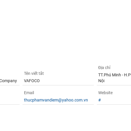
Địa chỉ
Tên viết tắt
TT.Phú Minh - H.P
k Company
VAFOCO
Nội
Email
Website
thucphamvandiem@yahoo.com.vn
#