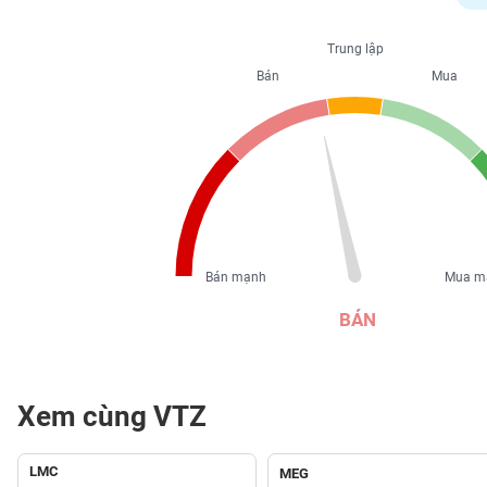
PHIẾU
Trung lập
Bán
Mua
CÔNG
CỤ
ĐẦU
TƯ
XUẤT
DỮ
Bán mạnh
Mua m
LIỆU
BÁN
TIN
MỚI
Xem cùng VTZ
Ngành
(-)
LMC
MEG