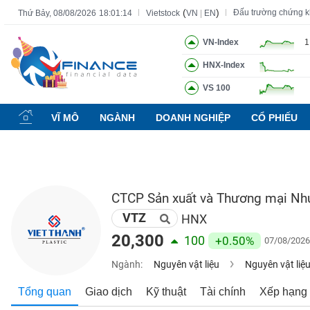
(
)
Đấu trường chứng 
Thứ Bảy, 08/08/2026
18:01:15
Vietstock
VN
|
EN
VN-Index
1
HNX-Index
Tất cả
Tính năng
Ngành
Mã chứng khoán
Lãnh đạ
VS 100
Tính
năng
VĨ MÔ
NGÀNH
DOANH NGHIỆP
CỔ PHIẾU
(-)
VIETSTOCK
CTCP Sản xuất và Thương mại Nh
VTZ
CHỨNG
HNX
KHOÁN
20,300
100
+0.50%
07/08/2026
Ngành:
Nguyên vật liệu
Nguyên vật liệ
DOANH
Tổng quan
Giao dịch
Kỹ thuật
Tài chính
Xếp hạng
NGHIỆP