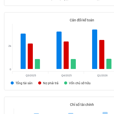
Cân đối kế toán
TIÊU
DÙNG
KHÔNG
THIẾT
YẾU
2k
0
TIÊU
DÙNG
Q3/2025
Q4/2025
Q1/2026
THIẾT
Tổng tài sản
Nợ phải trả
Vốn chủ sỡ hữu
YẾU
Chỉ số tài chính
CHĂM