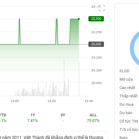
20,350
20,300
20,300
20,250
20,200
20,200
20,150
20,100
KLGD
Mở cửa
20,050
Cao nhất
Thấp nhất
13:00
14:00
15:00
Dư mua
Dư bán
YTD
1Y
5Y
ALL
4.1%
7.41%
-
75.07%
Cổ tức TM
T/S cổ tức
 năm 2011, Việt Thành đã khẳng định vị thế là thương
Beta