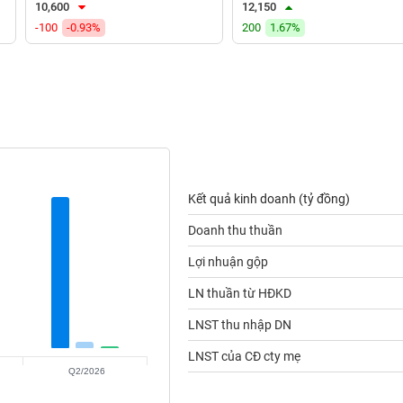
10,600
12,150
-100
-0.93%
200
1.67%
Kết quả kinh doanh (tỷ đồng)
Doanh thu thuần
Lợi nhuận gộp
LN thuần từ HĐKD
LNST thu nhập DN
LNST của CĐ cty mẹ
Q2/2026