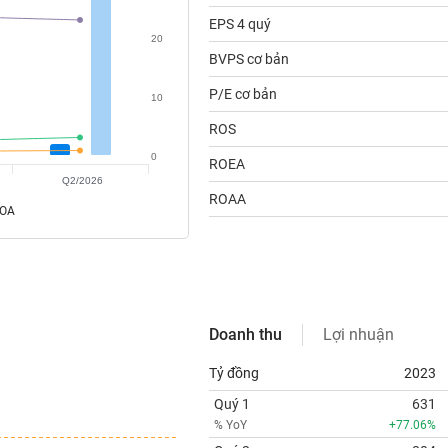
EPS 4 quý
20
BVPS cơ bản
P/E cơ bản
10
ROS
0
ROEA
Q2/2026
ROAA
ROA
Doanh thu
Lợi nhuận
Tỷ đồng
2023
Quý 1
631
% YoY
+77.06%