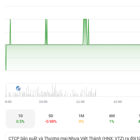
BẤT
ĐỘNG
SẢN
TÀI
CHÍNH
HÀNG
HÓA
9:00
10:00
11:00
12:00
KINH
TẾ
1D
5D
1M
6M
0.5%
-0.98%
0%
1%
THẾ
CTCP Sản xuất và Thương mại Nhựa Việt Thành (HNX: VTZ) ra đời từ