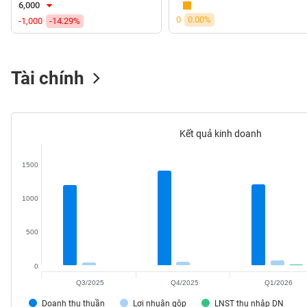
6,000
VS-
0
0.00%
-1,000
-14.29%
SECTOR
Tài chính
NĂNG
LƯỢNG
Kết quả kinh doanh
1500
NGUYÊN
1000
VẬT
LIỆU
500
0
Q3/2025
Q4/2025
Q1/2026
CÔNG
NGHIỆP
Doanh thu thuần
Lợi nhuận gộp
LNST thu nhập DN