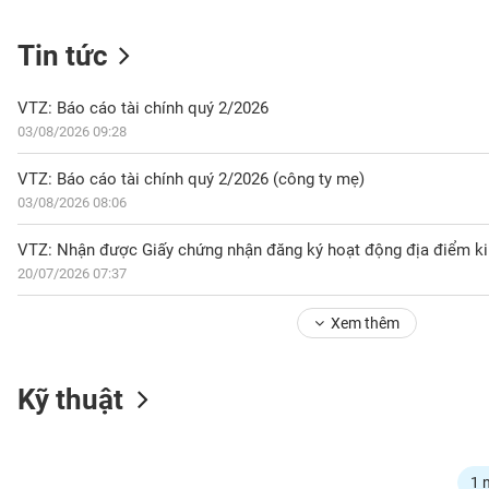
Tin tức
NGÀNH
VTZ: Báo cáo tài chính quý 2/2026
03/08/2026 09:28
DOANH
VTZ: Báo cáo tài chính quý 2/2026 (công ty mẹ)
NGHIỆP
03/08/2026 08:06
VTZ: Nhận được Giấy chứng nhận đăng ký hoạt động địa điểm k
20/07/2026 07:37
CỔ
PHIẾU
Xem thêm
PHÁI
Kỹ thuật
SINH
TRÁI
1 