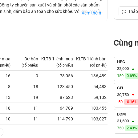
. Công ty chuyên sản xuất và phân phối các sản phẩm
n sinh, đảm bảo an toàn cho sức khỏe. Với dây chuyền
Thảo 
Xem thêm
 không ngừng sáng tạo, mang đến những sản phẩm chất
nh sản xuất hiện đại, cùng với đội ngũ nhân viên giàu
 phẩm chất lượng tốt nhất với giá cả cạnh tranh.
Cùng 
ư mua
Dư bán
KLTB 1 lệnh mua
KLTB 1 lệnh bán
NN mua
HPG
 phiếu)
(cổ phiếu)
(cổ phiếu)
(cổ phiếu)
(tỷ VNĐ)
22,000
16
9
78,056
136,489
150
0.00
0.69%
8
18
123,450
54,483
0.00
GEL
30,750
13
19
87,623
59,132
0.00
-50
-0.16%
18
11
64,789
103,455
0.00
DCM
10
11
114,790
103,027
0.00
31,600
750
2.43%