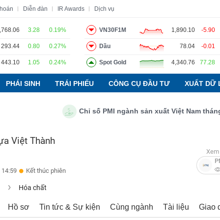
khoán
Diễn đàn
IR Awards
Dịch vụ
,768.06
3.28
0.19%
VN30F1M
1,890.10
-5.90
293.44
0.80
0.27%
Dầu
78.04
-0.01
o
Tin tức
Báo cáo phân tích
Thuật ngữ
Dịch vụ
443.10
1.05
0.24%
Spot Gold
4,340.76
77.28
PHÁI SINH
TRÁI PHIẾU
CÔNG CỤ ĐẦU TƯ
XUẤT DỮ 
Chỉ số PMI ngành sản xuất Việt Nam tháng 7/2
ựa Việt Thành
Xem 
P
 14:59
Kết thúc phiên
u
Hóa chất
Hồ sơ
Tin tức & Sự kiện
Cùng ngành
Tài liệu
Giao 