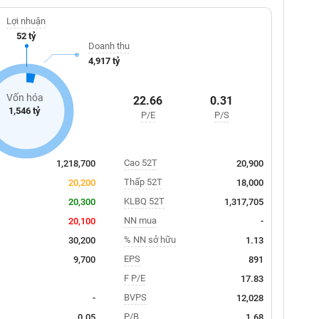
Lợi nhuận
52 tỷ
Doanh thu
4,917 tỷ
Vốn hóa
22.66
0.31
1,546 tỷ
P/E
P/S
Cao 52T
1,218,700
20,900
Thấp 52T
20,200
18,000
KLBQ 52T
20,300
1,317,705
NN mua
20,100
-
% NN sở hữu
30,200
1.13
EPS
9,700
891
F P/E
17.83
BVPS
-
12,028
P/B
0.05
1.68