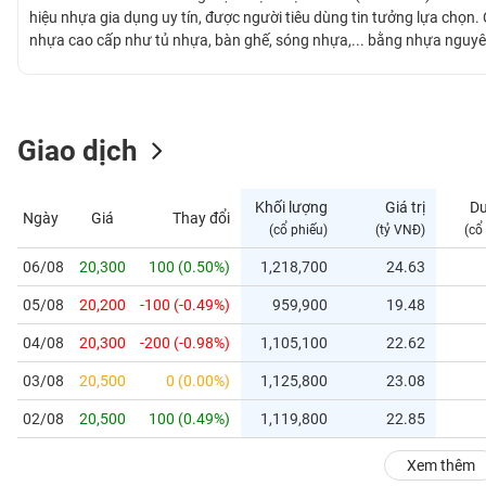
GIỚI
hiệu nhựa gia dụng uy tín, được người tiêu dùng tin tưởng lựa chọn
nhựa cao cấp như tủ nhựa, bàn ghế, sóng nhựa,... bằng nhựa nguyê
sản xuất hiện đại và đội ngũ nhân viên giàu kinh nghiệm, Công ty
ĐÔNG
lượng, mẫu mã đa dạng, đáp ứng mọi nhu cầu của khách hàng. Quy trì
DƯƠNG
kinh nghiệm, chúng tôi cam kết mang đến cho khách hàng những sản
Giao dịch
TÀI
CHÍNH
Khối lượng
Giá trị
D
Ngày
Giá
Thay đổi
CÁ
(cổ phiếu)
(tỷ VNĐ)
(cổ
NHÂN
06/08
20,300
100 (0.50%)
1,218,700
24.63
05/08
20,200
-100 (-0.49%)
959,900
19.48
PHÂN
TÍCH
04/08
20,300
-200 (-0.98%)
1,105,100
22.62
VIETSTOCKFINANCE
03/08
20,500
0 (0.00%)
1,125,800
23.08
02/08
20,500
100 (0.49%)
1,119,800
22.85
VĨ
Xem thêm
MÔ