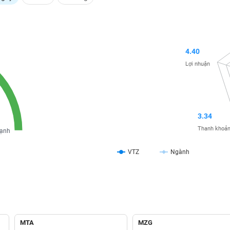
4.40
Lợi nhuận
3.34
Thanh khoả
ạnh
VTZ
Ngành
MTA
MZG