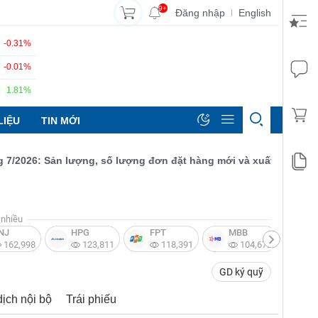
9+
Đăng nhập
English
|
-0.31%
-0.01%
1.81%
LIỆU
TIN MỚI
026: Sản lượng, số lượng đơn đặt hàng mới và xuất khẩu đều tăng
nhiều
NJ
HPG
FPT
MBB
V
162,998
123,811
118,391
104,672
GD ký quỹ
dịch nội bộ
Trái phiếu