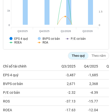
tài
chính
1k
1.5
0
0
Q3/2025
Q4/2025
Q1/2026
Q2/2026
EPS 4 quý
BVPS cơ bản
P/E cơ bản
ROEA
ROA
Theo quý
Theo năm
Chỉ số tài chính
Q3/2025
Q4/2025
Q1
EPS 4 quý
-3,487
-1,685
BVPS cơ bản
2,671
2,368
P/E cơ bản
-2.32
-4.39
ROS
-37.13
-15.77
ROEA
-17.63
-12.04