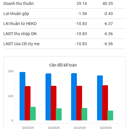
phân
Doanh thu thuần
29.16
40.35
tích
(-)
Lợi nhuận gộp
-1.56
-0.43
LN thuần từ HĐKD
-10.83
-6.37
Thuật
LNST thu nhập DN
-10.83
-6.36
ngữ
(-)
LNST của CĐ cty mẹ
-10.83
-6.36
Dịch
vụ
Cân đối kế toán
(-)
200
Đào
tạo
100
Sách
0
tài
Q3/2025
Q4/2025
Q1/2026
Q2/2026