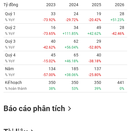
Tỷ đồng
2023
2024
2025
2026
Quý 1
33
24
19
28
% YoY
-73.92%
-29.72%
-20.42%
+51.23%
Quý 2
16
34
49
28
% YoY
-73.65%
+111.85%
+42.62%
-42.46%
Quý 3
40
62
29
% YoY
-42.62%
+56.04%
-52.80%
Quý 4
45
65
40
% YoY
-15.02%
+46.18%
-38.18%
Năm
134
185
137
% YoY
-57.00%
+38.06%
-25.80%
Kế hoạch
350
350
350
441
% hoàn thành
38%
53%
39%
0%
Báo cáo phân tích