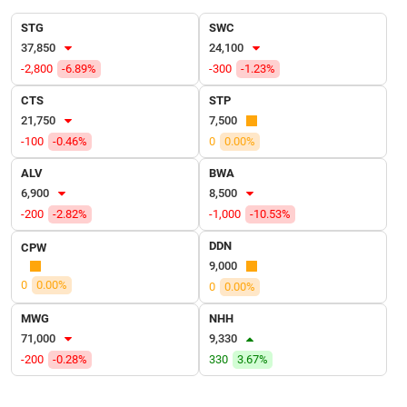
VỤ
TRUYỀN
STG
SWC
THÔNG
37,850
24,100
-2,800
-6.89%
-300
-1.23%
CTS
STP
21,750
7,500
TIỆN
-100
-0.46%
0
0.00%
ÍCH
ALV
BWA
6,900
8,500
-200
-2.82%
-1,000
-10.53%
DDN
BẤT
CPW
ĐỘNG
9,000
SẢN
0
0.00%
0
0.00%
MWG
NHH
Mã
71,000
9,330
chứng
-200
-0.28%
330
3.67%
khoán
(-)