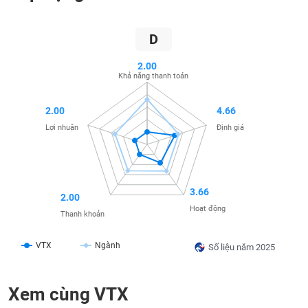
SÓC
SỨC
KHỎE
D
2.00
Khả năng thanh toán
TÀI
2.00
4.66
CHÍNH
Lợi nhuận
Định giá
CÔNG
3.66
2.00
NGHỆ
Hoạt động
THÔNG
Thanh khoản
TIN
VTX
Ngành
Số liệu năm 2025
Xem cùng VTX
DỊCH