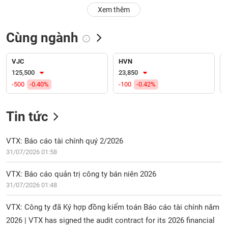
PHIẾU
Hủy
Xem thêm
niêm
yết
Cùng ngành
Theo
CÔNG
dõi
CỤ
đặc
VJC
HVN
ĐẦU
biệt
125,500
23,850
TƯ
-500
-0.40%
-100
-0.42%
Không
được
ký
Tin tức
XUẤT
quỹ
DỮ
LIỆU
Danh
VTX: Báo cáo tài chính quý 2/2026
mục
31/07/2026 01:58
ETF
TIN
VTX: Báo cáo quản trị công ty bán niên 2026
Cổ
MỚI
31/07/2026 01:48
phiếu
chi
Ngành
VTX: Công ty đã Ký hợp đồng kiểm toán Báo cáo tài chính năm
tiết
(-)
2026 | VTX has signed the audit contract for its 2026 financial