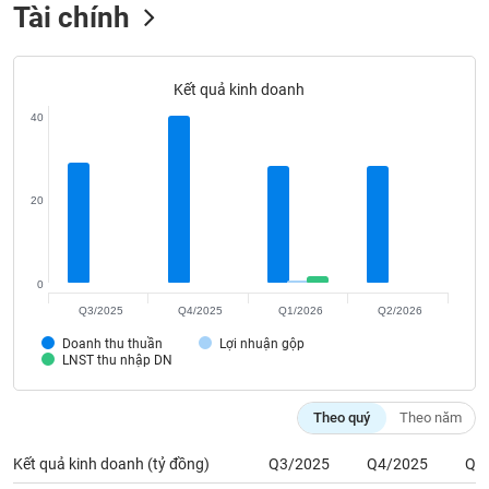
Tất cả
Cổ phiếu
Chỉ số
Chứng chỉ quỹ
Chứng q
Tài chính
Lãnh
đạo
Kết quả kinh doanh
(-)
40
Tất cả
Người nội bộ
Người liên quan
Cổ đông lớn
Tin
20
tức
(-)
0
Bài
Q3/2025
Q4/2025
Q1/2026
Q2/2026
viết
của
Doanh thu thuần
Lợi nhuận gộp
tác
LNST thu nhập DN
giả
(-)
Theo quý
Theo năm
Báo
Kết quả kinh doanh (tỷ đồng)
Q3/2025
Q4/2025
Q1
cáo