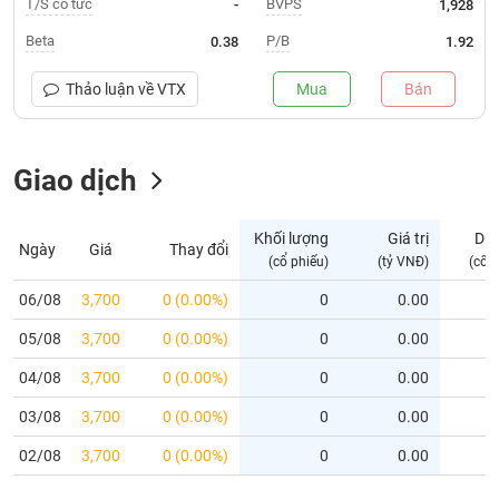
T/S cổ tức
BVPS
-
1,928
Trạng
Beta
P/B
0.38
1.92
thái
NGÀNH
cổ
Thảo luận về
VTX
Mua
Bán
phiếu
Quy
Giao dịch
DOANH
mô
NGHIỆP
thị
trường
Khối lượng
Giá trị
Dư
Ngày
Giá
Thay đổi
Niêm
(cổ phiếu)
(tỷ VNĐ)
(cổ 
CỔ
yết
PHIẾU
06/08
3,700
0 (0.00%)
0
0.00
Niêm
05/08
yết
3,700
0 (0.00%)
0
0.00
mới
PHÁI
04/08
3,700
0 (0.00%)
0
0.00
Niêm
SINH
03/08
3,700
0 (0.00%)
0
0.00
yết
bổ
02/08
3,700
0 (0.00%)
0
0.00
sung
TRÁI