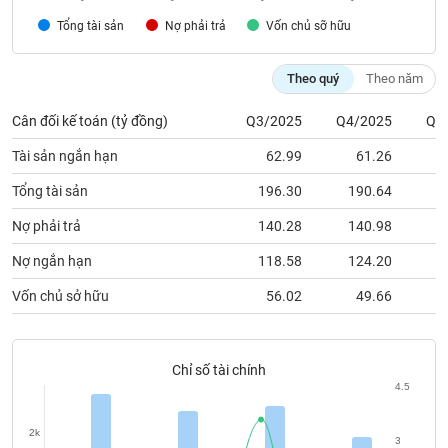
chính
Tổng tài sản
Nợ phải trả
Vốn chủ sỡ hữu
Theo quý
Theo năm
Công
cụ
Cân đối kế toán (tỷ đồng)
Q3/2025
Q4/2025
Q1
đầu
Tài sản ngắn hạn
62.99
61.26
tư
Tổng tài sản
196.30
190.64
1
Nợ phải trả
140.28
140.98
1
Truyền
Nợ ngắn hạn
118.58
124.20
1
thông
tài
Vốn chủ sở hữu
56.02
49.66
chính
Chỉ số tài chính
4.5
Dữ
liệu
2k
3