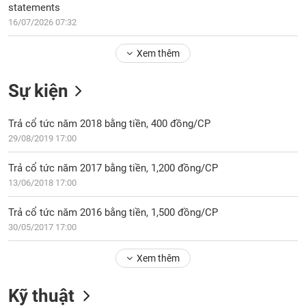
Tổng
VS-
statements
quan
SECTOR
16/07/2026 07:32
Giao
dịch
Xem thêm
Tài
Sự kiện
chính
NĂNG
Phân
LƯỢNG
Trả cổ tức năm 2018 bằng tiền, 400 đồng/CP
tích
kỹ
29/08/2019 17:00
thuật
Trả cổ tức năm 2017 bằng tiền, 1,200 đồng/CP
Hồ
NGUYÊN
13/06/2018 17:00
sơ
VẬT
doanh
LIỆU
Trả cổ tức năm 2016 bằng tiền, 1,500 đồng/CP
nghiệp
30/05/2017 17:00
Tin
tức
Xem thêm
sự
CÔNG
kiện
Kỹ thuật
NGHIỆP
Tài