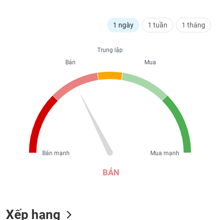
liệu
1 ngày
1 tuần
1 tháng
Tâm
lý
TIÊU
thị
Trung lập
DÙNG
trường
KHÔNG
Bán
Mua
THIẾT
YẾU
TIÊU
DÙNG
THIẾT
Bán mạnh
Mua mạnh
YẾU
BÁN
Xếp hạng
CHĂM