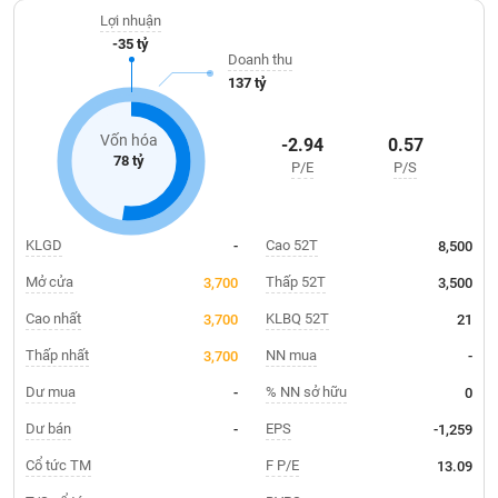
Giá
tiếp cho vận tải đường sắt và đường bộ...
tích
Lợi nhuận
Đặt
-35 tỷ
Biểu
lệnh
Doanh thu
đồ
ĐÔNG
137 tỷ
Nước
tài
DƯƠNG
ngoài
chính
Vốn hóa
-2.94
0.57
Tự
78 tỷ
P/E
P/S
TÀI
doanh
CHÍNH
Ảnh
CÁ
hưởng
NHÂN
KLGD
Cao 52T
-
8,500
chỉ
số
Mở cửa
Thấp 52T
3,700
3,500
Biến
Cao nhất
KLBQ 52T
3,700
21
PHÂN
động
TÍCH
Thấp nhất
NN mua
3,700
-
cổ
VIETSTOCKFINANCE
phiếu
Dư mua
% NN sở hữu
-
0
Giao
Dư bán
EPS
-
-1,259
dịch
Cổ tức TM
F P/E
13.09
VĨ
nội
MÔ
bộ