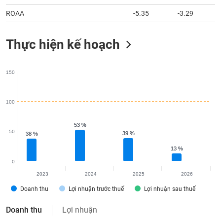
ROAA
-5.35
-3.29
Thực hiện kế hoạch
150
100
53 %
53 %
50
39 %
39 %
38 %
38 %
13 %
13 %
0
2023
2024
2025
2026
Doanh thu
Lợi nhuận trước thuế
Lợi nhuận sau thuế
Doanh thu
Lợi nhuận