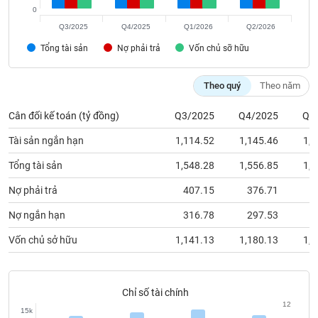
chính
0
Q3/2025
Q4/2025
Q1/2026
Q2/2026
Tổng tài sản
Nợ phải trả
Vốn chủ sỡ hữu
Công
cụ
Theo quý
Theo năm
đầu
tư
Cân đối kế toán (tỷ đồng)
Q3/2025
Q4/2025
Q1
Tài sản ngắn hạn
1,114.52
1,145.46
1,1
Tổng tài sản
1,548.28
1,556.85
1,5
Truyền
Nợ phải trả
407.15
376.71
3
thông
tài
Nợ ngắn hạn
316.78
297.53
2
chính
Vốn chủ sở hữu
1,141.13
1,180.13
1,2
Dữ
Chỉ số tài chính
liệu
12
15k