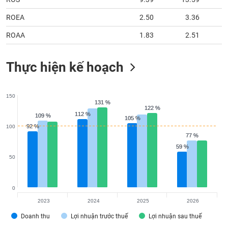
ROEA
2.50
3.36
ROAA
1.83
2.51
Thực hiện kế hoạch
150
131 %
131 %
122 %
122 %
112 %
112 %
109 %
109 %
105 %
105 %
92 %
92 %
100
77 %
77 %
59 %
59 %
50
0
2023
2024
2025
2026
Doanh thu
Lợi nhuận trước thuế
Lợi nhuận sau thuế