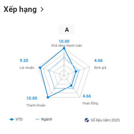
SÓC
Xếp hạng
SỨC
KHỎE
A
10.00
TÀI
Khả năng thanh toán
CHÍNH
9.20
4.66
Lợi nhuận
Định giá
CÔNG
NGHỆ
THÔNG
4.66
10.00
TIN
Hoạt động
Thanh khoản
VTO
Ngành
Số liệu năm 2025
DỊCH