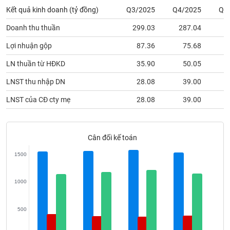
phân
Kết quả kinh doanh (tỷ đồng)
Q3/2025
Q4/2025
Q1
tích
(-)
Doanh thu thuần
299.03
287.04
2
Lợi nhuận gộp
87.36
75.68
Thuật
ngữ
LN thuần từ HĐKD
35.90
50.05
(-)
LNST thu nhập DN
28.08
39.00
LNST của CĐ cty mẹ
28.08
39.00
Dịch
vụ
(-)
Cân đối kế toán
Đào
1500
tạo
1000
500
Sách
tài