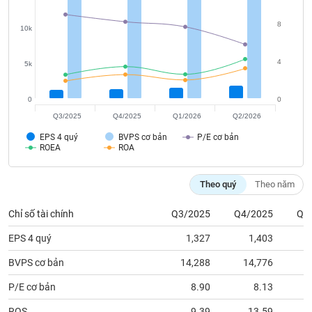
tài
chính
8
10k
4
5k
0
0
Q3/2025
Q4/2025
Q1/2026
Q2/2026
EPS 4 quý
BVPS cơ bản
P/E cơ bản
ROEA
ROA
Theo quý
Theo năm
Chỉ số tài chính
Q3/2025
Q4/2025
Q1
EPS 4 quý
1,327
1,403
BVPS cơ bản
14,288
14,776
1
P/E cơ bản
8.90
8.13
ROS
9.39
13.59