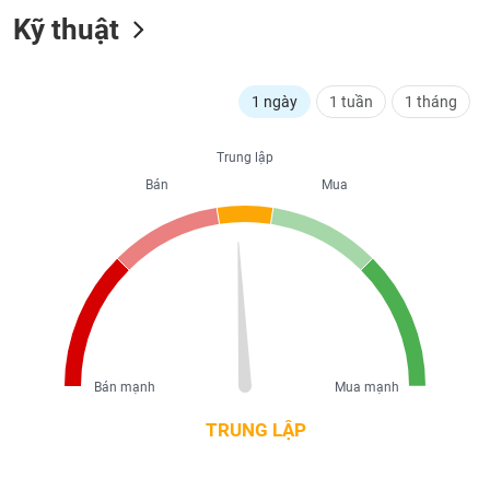
liệu
Kỹ thuật
Tâm
lý
TIÊU
1 ngày
1 tuần
1 tháng
thị
DÙNG
trường
KHÔNG
Trung lập
THIẾT
YẾU
Bán
Mua
TIÊU
DÙNG
THIẾT
YẾU
Bán mạnh
Mua mạnh
TRUNG LẬP
CHĂM