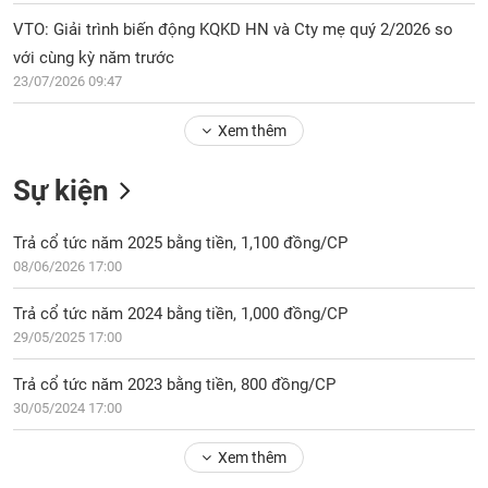
Tổng
VS-
quan
VTO: Giải trình biến động KQKD HN và Cty mẹ quý 2/2026 so
SECTOR
với cùng kỳ năm trước
Giao
23/07/2026 09:47
dịch
Tài
Xem thêm
chính
NĂNG
Phân
LƯỢNG
Sự kiện
tích
kỹ
Trả cổ tức năm 2025 bằng tiền, 1,100 đồng/CP
thuật
08/06/2026 17:00
Hồ
NGUYÊN
sơ
VẬT
Trả cổ tức năm 2024 bằng tiền, 1,000 đồng/CP
doanh
LIỆU
29/05/2025 17:00
nghiệp
Tin
Trả cổ tức năm 2023 bằng tiền, 800 đồng/CP
tức
30/05/2024 17:00
sự
CÔNG
kiện
Xem thêm
NGHIỆP
Tài