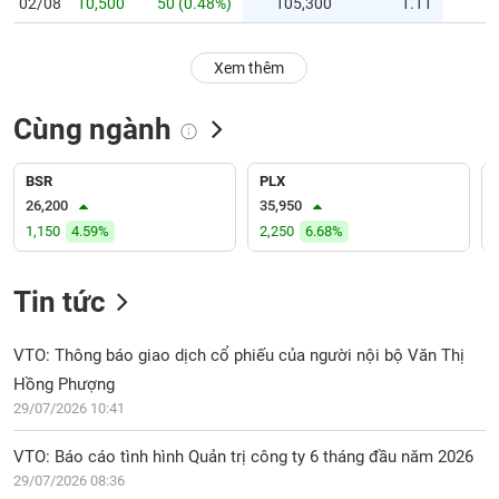
PHIẾU
02/08
10,500
50 (0.48%)
105,300
1.11
Hủy
niêm
yết
Xem thêm
Theo
CÔNG
dõi
Cùng ngành
CỤ
đặc
ĐẦU
biệt
TƯ
BSR
PLX
Không
26,200
35,950
được
1,150
4.59%
2,250
6.68%
ký
XUẤT
quỹ
DỮ
LIỆU
Tin tức
Danh
mục
ETF
VTO: Thông báo giao dịch cổ phiếu của người nội bộ Văn Thị
TIN
Hồng Phượng
Cổ
MỚI
29/07/2026 10:41
phiếu
chi
Ngành
VTO: Báo cáo tình hình Quản trị công ty 6 tháng đầu năm 2026
tiết
(-)
29/07/2026 08:36