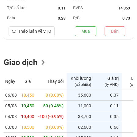
T/S cổ tức
BVPS
0.11
14,359
Trạng
thái
Beta
P/B
0.28
0.73
NGÀNH
cổ
phiếu
Thảo luận về
VTO
Mua
Bán
Quy
DOANH
mô
NGHIỆP
thị
Giao dịch
trường
Niêm
CỔ
yết
Khối lượng
Giá trị
Dư
Ngày
Giá
Thay đổi
PHIẾU
(cổ phiếu)
(tỷ VNĐ)
(cổ 
Niêm
yết
06/08
10,450
0 (0.00%)
35,600
0.37
mới
PHÁI
05/08
10,450
50 (0.48%)
11,000
0.11
Niêm
SINH
yết
04/08
10,400
-100 (-0.95%)
33,700
0.35
bổ
03/08
10,500
0 (0.00%)
62,600
0.66
sung
TRÁI