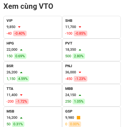
VỤ
Xem cùng VTO
TRUYỀN
THÔNG
VIP
SHB
9,850
11,700
-40
-0.40%
-100
-0.85%
TIỆN
HPG
PVT
ÍCH
22,000
18,350
150
0.69%
500
2.80%
BSR
PNJ
26,200
36,000
BẤT
1,150
4.59%
-450
-1.23%
ĐỘNG
TTA
MBB
SẢN
11,400
24,150
-200
-1.72%
250
1.05%
Mã
chứng
MSB
GSP
khoán
(-)
16,200
9,980
50
0.31%
0
0.00%