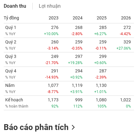
Doanh thu
Lợi nhuận
Tỷ đồng
2023
2024
2025
2026
Quý 1
276
268
285
272
% YoY
+10.00%
-2.80%
+6.27%
-4.42%
Quý 2
260
259
259
329
% YoY
-3.14%
-0.35%
-0.11%
+27.06%
Quý 3
249
297
299
% YoY
-21.70%
+19.28%
+0.60%
Quý 4
291
294
287
% YoY
-14.93%
+0.92%
-2.39%
Năm
1,077
1,119
1,130
% YoY
-8.77%
+3.91%
+1.01%
Kế hoạch
1,173
999
1,080
1,022
% hoàn thành
92%
112%
105%
0%
Báo cáo phân tích