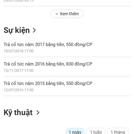
29/07/2026 03:15
Tổng
VS-
quan
SECTOR
Xem thêm
Giao
dịch
Sự kiện
Tài
chính
NĂNG
Trả cổ tức năm 2017 bằng tiền, 550 đồng/CP
Phân
LƯỢNG
19/07/2018 17:00
tích
kỹ
Trả cổ tức năm 2016 bằng tiền, 830 đồng/CP
thuật
12/11/2017 17:00
Hồ
NGUYÊN
sơ
Trả cổ tức năm 2015 bằng tiền, 550 đồng/CP
VẬT
doanh
12/07/2016 17:00
LIỆU
nghiệp
Tin
Kỹ thuật
tức
sự
CÔNG
kiện
NGHIỆP
1 ngày
1 tuần
1 tháng
Tài