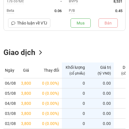
T/S cổ tức
BVPS
-
8,531
Trạng
Beta
P/B
0.06
0.45
thái
NGÀNH
cổ
Thảo luận về
VTJ
Mua
Bán
phiếu
Quy
DOANH
mô
Giao dịch
NGHIỆP
thị
trường
Niêm
Khối lượng
Giá trị
Dư
Ngày
Giá
Thay đổi
CỔ
yết
(cổ phiếu)
(tỷ VNĐ)
(cổ 
PHIẾU
Niêm
06/08
3,800
0 (0.00%)
0
0.00
yết
05/08
3,800
0 (0.00%)
0
0.00
mới
PHÁI
Niêm
SINH
04/08
3,800
0 (0.00%)
0
0.00
yết
03/08
3,800
0 (0.00%)
0
0.00
bổ
sung
TRÁI
02/08
3,800
0 (0.00%)
0
0.00