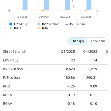
tài
chính
0
0
Q3/2025
Q4/2025
Q1/2026
Q2/2026
EPS 4 quý
BVPS cơ bản
P/E cơ bản
ROEA
ROA
Theo quý
Theo năm
Chỉ số tài chính
Q3/2025
Q4/2025
Q1
EPS 4 quý
23
14
BVPS cơ bản
8,520
8,529
P/E cơ bản
180.86
260.31
2
ROS
-4.25
9.09
ROEA
-0.19
0.11
ROAA
-0.18
0.10