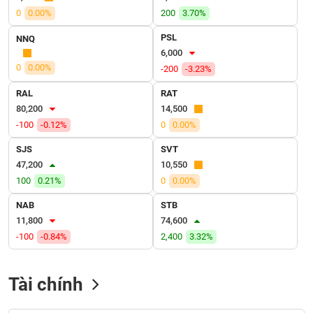
VỤ
0
0.00%
200
3.70%
TRUYỀN
THÔNG
PSL
NNQ
6,000
0
0.00%
-200
-3.23%
RAL
RAT
TIỆN
80,200
14,500
ÍCH
-100
-0.12%
0
0.00%
SJS
SVT
47,200
10,550
100
0.21%
0
0.00%
BẤT
ĐỘNG
NAB
STB
SẢN
11,800
74,600
-100
-0.84%
2,400
3.32%
Mã
chứng
khoán
Tài chính
(-)