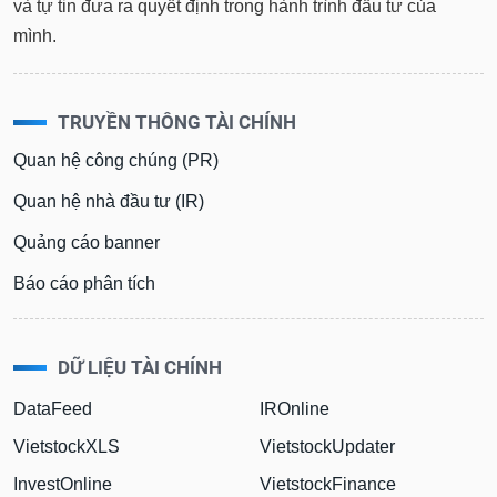
và tự tin đưa ra quyết định trong hành trình đầu tư của
mình.
TRUYỀN THÔNG TÀI CHÍNH
Quan hệ công chúng (PR)
Quan hệ nhà đầu tư (IR)
Quảng cáo banner
Báo cáo phân tích
DỮ LIỆU TÀI CHÍNH
DataFeed
IROnline
VietstockXLS
VietstockUpdater
InvestOnline
VietstockFinance