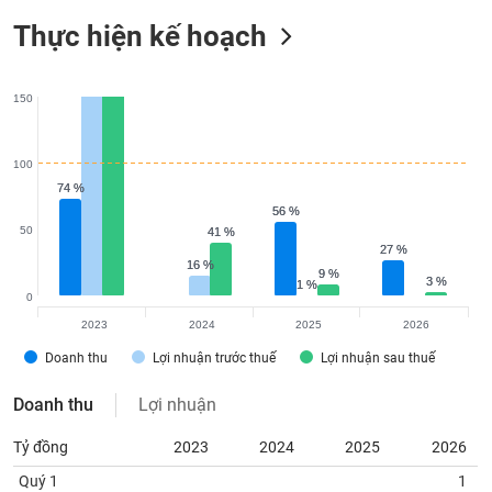
Thực hiện kế hoạch
150
100
74 %
74 %
56 %
56 %
50
41 %
41 %
27 %
27 %
16 %
16 %
9 %
9 %
3 %
3 %
1 %
1 %
0
2023
2024
2025
2026
Doanh thu
Lợi nhuận trước thuế
Lợi nhuận sau thuế
Doanh thu
Lợi nhuận
Tỷ đồng
2023
2024
2025
2026
Quý 1
1