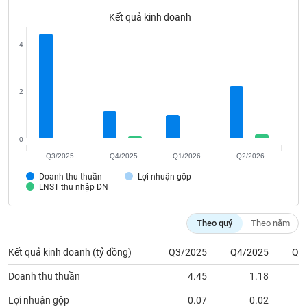
Tất cả
Cổ phiếu
Chỉ số
Chứng chỉ quỹ
Chứng q
Kết quả kinh doanh
Lãnh
4
đạo
(-)
Tất cả
Người nội bộ
Người liên quan
Cổ đông lớn
2
Tin
tức
0
(-)
Q3/2025
Q4/2025
Q1/2026
Q2/2026
Doanh thu thuần
Lợi nhuận gộp
LNST thu nhập DN
Bài
viết
của
Theo quý
Theo năm
tác
giả
(-)
Kết quả kinh doanh (tỷ đồng)
Q3/2025
Q4/2025
Q1
Doanh thu thuần
4.45
1.18
Báo
Lợi nhuận gộp
0.07
0.02
cáo