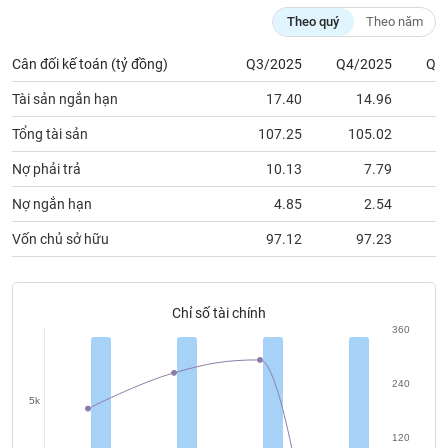
chính
Theo quý
Theo năm
Cân đối kế toán (tỷ đồng)
Q3/2025
Q4/2025
Q1
Công
Tài sản ngắn hạn
17.40
14.96
cụ
Tổng tài sản
107.25
105.02
1
đầu
tư
Nợ phải trả
10.13
7.79
Nợ ngắn hạn
4.85
2.54
Vốn chủ sở hữu
97.12
97.23
Truyền
thông
tài
Chỉ số tài chính
chính
360
240
5k
Dữ
liệu
120