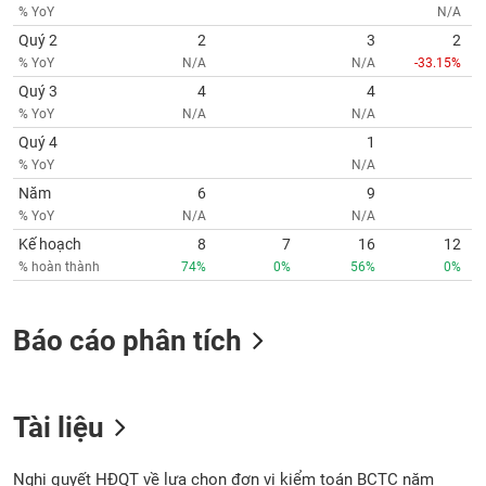
% YoY
N/A
Quý 2
2
3
2
% YoY
N/A
N/A
-33.15%
Quý 3
4
4
% YoY
N/A
N/A
Quý 4
1
% YoY
N/A
Năm
6
9
% YoY
N/A
N/A
Kế hoạch
8
7
16
12
% hoàn thành
74%
0%
56%
0%
Báo cáo phân tích
Tài liệu
Nghị quyết HĐQT về lựa chọn đơn vị kiểm toán BCTC năm