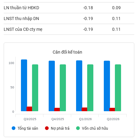
phân
LN thuần từ HĐKD
-0.18
0.09
tích
(-)
LNST thu nhập DN
-0.19
0.11
LNST của CĐ cty mẹ
-0.19
0.11
Thuật
ngữ
(-)
Cân đối kế toán
Dịch
100
vụ
(-)
50
Đào
tạo
0
Q3/2025
Q4/2025
Q1/2026
Q2/2026
Sách
Tổng tài sản
Nợ phải trả
Vốn chủ sỡ hữu
tài