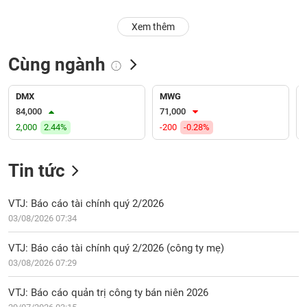
PHIẾU
Hủy
niêm
Xem thêm
yết
Theo
Cùng ngành
CÔNG
dõi
CỤ
đặc
ĐẦU
biệt
DMX
MWG
TƯ
84,000
71,000
Không
2,000
2.44%
-200
-0.28%
được
ký
XUẤT
quỹ
Tin tức
DỮ
LIỆU
Danh
mục
VTJ: Báo cáo tài chính quý 2/2026
ETF
03/08/2026 07:34
TIN
Cổ
MỚI
VTJ: Báo cáo tài chính quý 2/2026 (công ty mẹ)
phiếu
03/08/2026 07:29
chi
Ngành
tiết
(-)
VTJ: Báo cáo quản trị công ty bán niên 2026