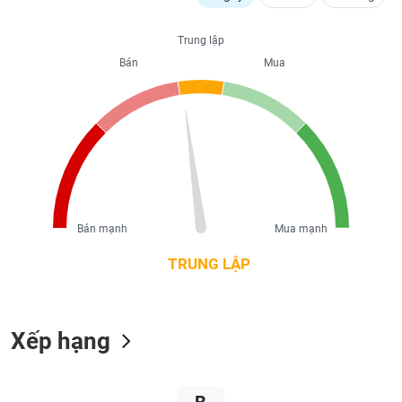
liệu
Trung lập
Tâm
Bán
Mua
lý
TIÊU
thị
DÙNG
trường
KHÔNG
THIẾT
YẾU
Bán mạnh
Mua mạnh
TIÊU
DÙNG
TRUNG LẬP
THIẾT
YẾU
Xếp hạng
CHĂM