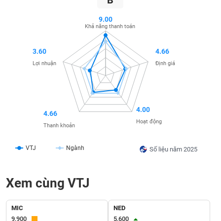
B
SÓC
SỨC
9.00
KHỎE
Khả năng thanh toán
3.60
4.66
Lợi nhuận
Định giá
TÀI
CHÍNH
4.00
4.66
Hoạt động
Thanh khoản
CÔNG
NGHỆ
VTJ
Ngành
Số liệu năm 2025
THÔNG
TIN
Xem cùng VTJ
MIC
NED
DỊCH
9,900
5,600