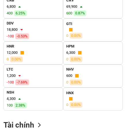
CAB
CAV
VỤ
6,800
69,900
TRUYỀN
400
6.25%
600
0.87%
THÔNG
DDV
GTI
18,800
0
0.00%
-100
-0.53%
TIỆN
HNR
HPM
ÍCH
12,000
6,300
0
0.00%
0
0.00%
LTC
NHV
1,200
600
BẤT
-100
-7.69%
0
0.00%
ĐỘNG
SẢN
NSH
HNX
4,300
Mã
0
0.00%
100
2.38%
chứng
khoán
(-)
Tài chính