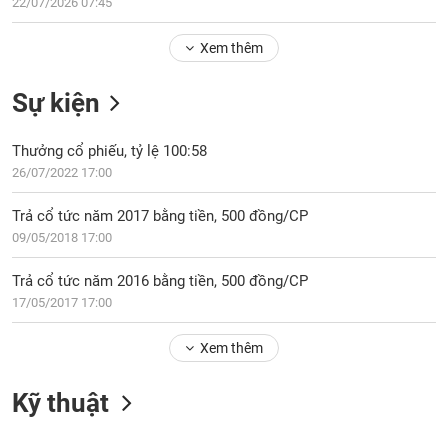
Tổng
22/07/2026 07:45
VS-
quan
SECTOR
Xem thêm
Giao
dịch
Sự kiện
Tài
chính
NĂNG
Thưởng cổ phiếu, tỷ lệ 100:58
Phân
LƯỢNG
26/07/2022 17:00
tích
kỹ
Trả cổ tức năm 2017 bằng tiền, 500 đồng/CP
thuật
09/05/2018 17:00
Hồ
NGUYÊN
sơ
Trả cổ tức năm 2016 bằng tiền, 500 đồng/CP
VẬT
doanh
17/05/2017 17:00
LIỆU
nghiệp
Xem thêm
Tin
tức
sự
Kỹ thuật
CÔNG
kiện
NGHIỆP
Tài