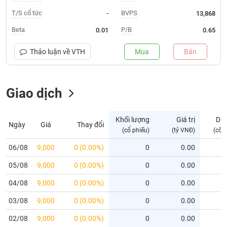
T/S cổ tức
BVPS
-
13,868
Trạng
thái
Beta
P/B
0.01
0.65
NGÀNH
cổ
phiếu
Thảo luận về
VTH
Mua
Bán
Quy
DOANH
mô
NGHIỆP
Giao dịch
thị
trường
Niêm
Khối lượng
Giá trị
Dư
Ngày
Giá
Thay đổi
CỔ
yết
(cổ phiếu)
(tỷ VNĐ)
(cổ 
PHIẾU
Niêm
06/08
9,000
0 (0.00%)
0
0.00
yết
mới
05/08
9,000
0 (0.00%)
0
0.00
PHÁI
Niêm
SINH
04/08
9,000
0 (0.00%)
0
0.00
yết
03/08
9,000
0 (0.00%)
0
0.00
bổ
sung
TRÁI
02/08
9,000
0 (0.00%)
0
0.00