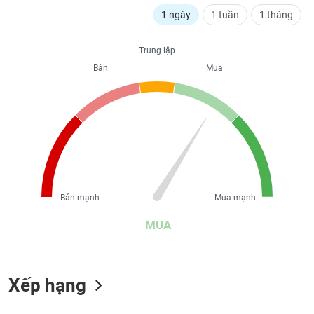
liệu
1 ngày
1 tuần
1 tháng
Tâm
Trung lập
lý
TIÊU
thị
Bán
Mua
DÙNG
trường
KHÔNG
THIẾT
YẾU
TIÊU
Bán mạnh
Mua mạnh
DÙNG
THIẾT
MUA
YẾU
Xếp hạng
CHĂM