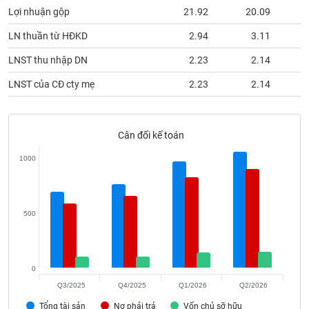
phân
Lợi nhuận gộp
21.92
20.09
tích
(-)
LN thuần từ HĐKD
2.94
3.11
LNST thu nhập DN
2.23
2.14
Thuật
ngữ
LNST của CĐ cty mẹ
2.23
2.14
(-)
Cân đối kế toán
Dịch
vụ
(-)
1000
Đào
500
tạo
0
Sách
Q3/2025
Q4/2025
Q1/2026
Q2/2026
tài
Tổng tài sản
Nợ phải trả
Vốn chủ sỡ hữu