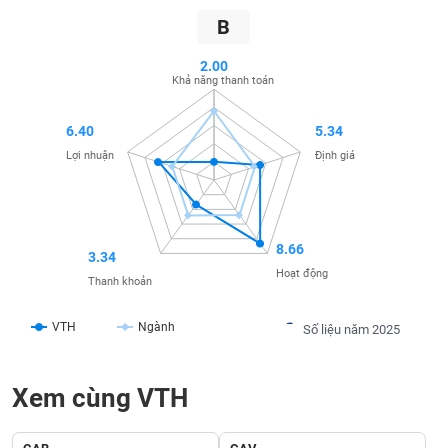
SÓC
B
SỨC
KHỎE
2.00
Khả năng thanh toán
6.40
5.34
TÀI
Lợi nhuận
Định giá
CHÍNH
8.66
3.34
CÔNG
Hoạt động
Thanh khoản
NGHỆ
THÔNG
VTH
Ngành
Số liệu năm 2025
TIN
Xem cùng VTH
DỊCH