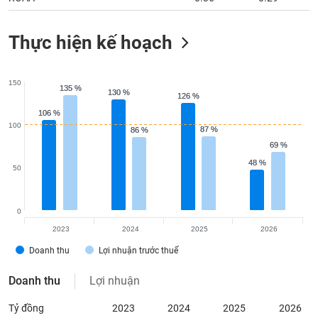
Thực hiện kế hoạch
150
135 %
135 %
130 %
130 %
126 %
126 %
106 %
106 %
100
87 %
87 %
86 %
86 %
69 %
69 %
48 %
48 %
50
0
2023
2024
2025
2026
Doanh thu
Lợi nhuận trước thuế
Doanh thu
Lợi nhuận
Tỷ đồng
2023
2024
2025
2026