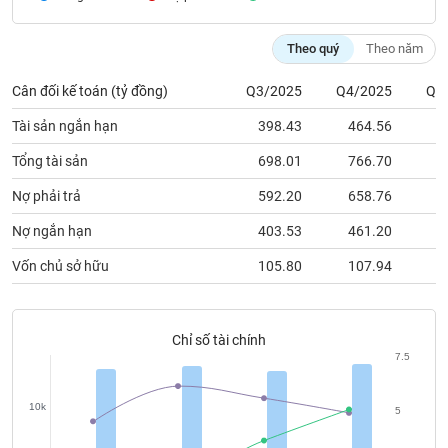
chính
Theo quý
Theo năm
Cân đối kế toán (tỷ đồng)
Q3/2025
Q4/2025
Q1
Công
cụ
Tài sản ngắn hạn
398.43
464.56
6
đầu
tư
Tổng tài sản
698.01
766.70
9
Nợ phải trả
592.20
658.76
8
Nợ ngắn hạn
403.53
461.20
6
Truyền
Vốn chủ sở hữu
105.80
107.94
1
thông
tài
chính
Chỉ số tài chính
7.5
10k
Dữ
5
liệu