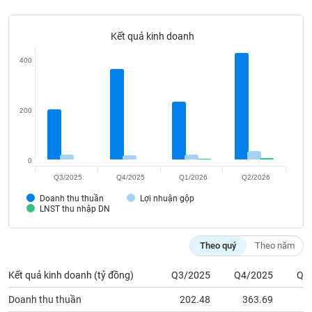
Tất cả
Cổ phiếu
Chỉ số
Chứng chỉ quỹ
Chứng q
Kết quả kinh doanh
Lãnh
đạo
400
(-)
Tất cả
Người nội bộ
Người liên quan
Cổ đông lớn
200
Tin
tức
(-)
0
Q3/2025
Q4/2025
Q1/2026
Q2/2026
Bài
Doanh thu thuần
Lợi nhuận gộp
viết
LNST thu nhập DN
của
tác
giả
Theo quý
Theo năm
(-)
Kết quả kinh doanh (tỷ đồng)
Q3/2025
Q4/2025
Q1
Báo
Doanh thu thuần
202.48
363.69
2
cáo