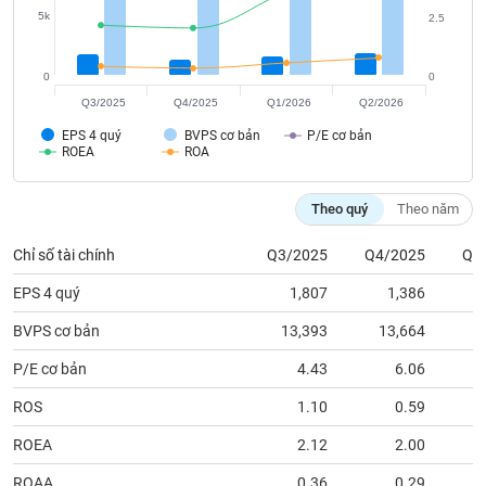
tài
5k
2.5
chính
0
0
Q3/2025
Q4/2025
Q1/2026
Q2/2026
EPS 4 quý
BVPS cơ bản
P/E cơ bản
ROEA
ROA
Theo quý
Theo năm
Chỉ số tài chính
Q3/2025
Q4/2025
Q1
EPS 4 quý
1,807
1,386
BVPS cơ bản
13,393
13,664
1
P/E cơ bản
4.43
6.06
ROS
1.10
0.59
ROEA
2.12
2.00
ROAA
0.36
0.29