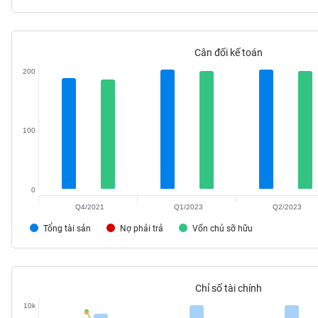
Cân đối kế toán
TIÊU
200
DÙNG
KHÔNG
THIẾT
YẾU
100
0
TIÊU
Q4/2021
Q1/2023
Q2/2023
DÙNG
THIẾT
Tổng tài sản
Nợ phải trả
Vốn chủ sỡ hữu
YẾU
Chỉ số tài chính
10k
CHĂM