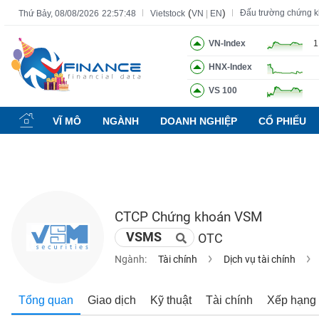
(
)
Đấu trường chứng 
Thứ Bảy, 08/08/2026
22:57:49
Vietstock
VN
|
EN
VN-Index
1
HNX-Index
Tất cả
Tính năng
Ngành
Mã chứng khoán
Lãnh đạ
VS 100
Tính
năng
VĨ MÔ
NGÀNH
DOANH NGHIỆP
CỔ PHIẾU
(-)
VIETSTOCK
CTCP Chứng khoán VSM
CHỨNG
VSMS
OTC
KHOÁN
Ngành:
Tài chính
Dịch vụ tài chính
DOANH
Tổng quan
Giao dịch
Kỹ thuật
Tài chính
Xếp hạng
NGHIỆP