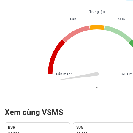
PHIẾU
Trung lập
Bán
Mua
CÔNG
CỤ
ĐẦU
TƯ
XUẤT
DỮ
Bán mạnh
Mua m
LIỆU
_
TIN
MỚI
Xem cùng VSMS
Ngành
(-)
BSR
SJG