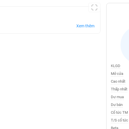
Xem thêm
KLGD
Mở cửa
Cao nhất
Thấp nhất
Dư mua
Dư bán
Cổ tức TM
T/S cổ tức
Beta