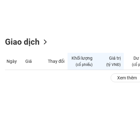
GIỚI
ĐÔNG
DƯƠNG
Giao dịch
TÀI
CHÍNH
Khối lượng
Giá trị
Dư
Ngày
Giá
Thay đổi
CÁ
(cổ phiếu)
(tỷ VNĐ)
(cổ 
NHÂN
Xem thêm
PHÂN
TÍCH
VIETSTOCKFINANCE
VĨ
MÔ