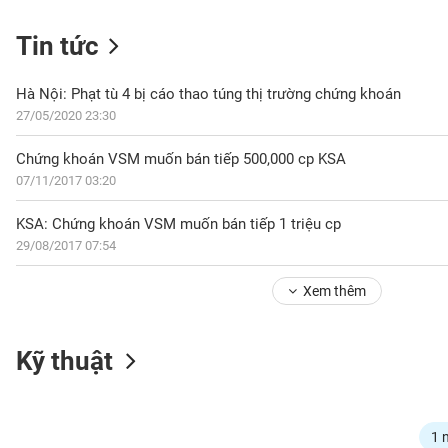
Tin tức
NGÀNH
Hà Nội: Phạt tù 4 bị cáo thao túng thị trường chứng khoán
27/05/2020 23:30
Chứng khoán VSM muốn bán tiếp 500,000 cp KSA
DOANH
07/11/2017 03:20
NGHIỆP
KSA: Chứng khoán VSM muốn bán tiếp 1 triệu cp
29/08/2017 07:54
CỔ
PHIẾU
Xem thêm
PHÁI
Kỹ thuật
SINH
TRÁI
1 