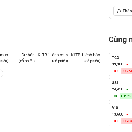
Thảo 
Cùng 
 mua
Dư bán
KLTB 1 lệnh mua
KLTB 1 lệnh bán
NN mua
TCX
phiếu)
(cổ phiếu)
(cổ phiếu)
(cổ phiếu)
(tỷ VNĐ)
39,300
-100
-0.25
SSI
24,450
150
0.62%
VIX
13,600
-100
-0.73