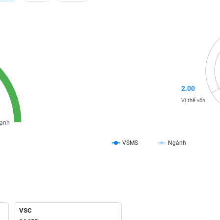
2.00
Vị thế vốn
ạnh
VSMS
Ngành
VSC