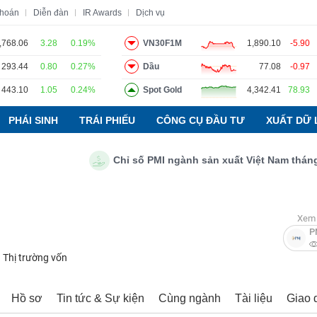
khoán
Diễn đàn
IR Awards
Dịch vụ
,768.06
3.28
0.19%
VN30F1M
1,890.10
-5.90
293.44
0.80
0.27%
Dầu
77.08
-0.97
o
Tin tức
Báo cáo phân tích
Thuật ngữ
Dịch vụ
443.10
1.05
0.24%
Spot Gold
4,342.41
78.93
PHÁI SINH
TRÁI PHIẾU
CÔNG CỤ ĐẦU TƯ
XUẤT DỮ 
Chỉ số PMI ngành sản xuất Việt Nam tháng 7/2
Xem 
P
Thị trường vốn
Hồ sơ
Tin tức & Sự kiện
Cùng ngành
Tài liệu
Giao 