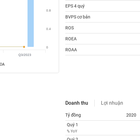
EPS 4 quý
0.8
BVPS cơ bản
ROS
0.4
ROEA
0
ROAA
Q3/2023
ROA
Doanh thu
Lợi nhuận
Tỷ đồng
2020
Quý 1
% YoY
Quý 2