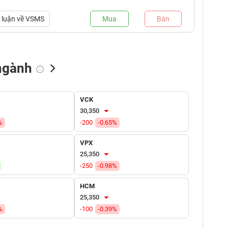
luận về
VSMS
Mua
Bán
ngành
NN bán
Tự doanh mua
Tự doanh bán
VCK
(tỷ VNĐ)
(tỷ VNĐ)
(tỷ VNĐ)
30,350
%
-200
-0.65%
VPX
25,350
-250
-0.98%
HCM
25,350
%
-100
-0.39%