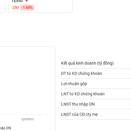
14,650
-250
-1.68%
Kết quả kinh doanh (tỷ đồng)
DT từ KD chứng khoán
Lợi nhuận gộp
LNT từ KD chứng khoán
LNST thu nhập DN
LNST của CĐ cty mẹ
Q3/2023
nhập DN