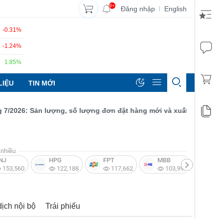
9+
Đăng nhập
English
|
-0.31%
-1.24%
1.85%
LIỆU
TIN MỚI
026: Sản lượng, số lượng đơn đặt hàng mới và xuất khẩu đều tăn
nhiều
NJ
HPG
FPT
MBB
V
153,560
122,188
117,662
103,997
dịch nội bộ
Trái phiếu