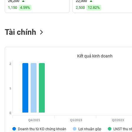
26,200
22,000
VS-
1,150
4.59%
2,500
12.82%
SECTOR
Tài chính
NĂNG
LƯỢNG
Kết quả kinh doanh
2
NGUYÊN
VẬT
1
LIỆU
0
Q4/2021
Q1/2023
Q2/2023
CÔNG
Doanh thu từ KD chứng khoán
Lợi nhuận gộp
LNST thu 
NGHIỆP