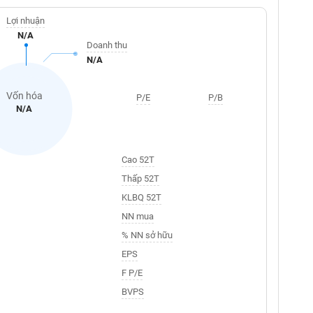
Lợi nhuận
N/A
Doanh thu
N/A
Vốn hóa
P/E
P/B
N/A
Cao 52T
Thấp 52T
KLBQ 52T
NN mua
% NN sở hữu
EPS
F P/E
BVPS