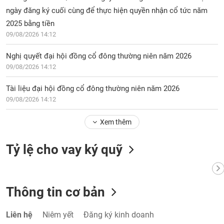
chính
ngày đăng ký cuối cùng để thực hiện quyền nhận cổ tức năm
2025 bằng tiền
09/08/2026 14:12
Công
Nghị quyết đại hội đồng cổ đông thường niên năm 2026
cụ
09/08/2026 14:12
đầu
tư
Tài liệu đại hội đồng cổ đông thường niên năm 2026
09/08/2026 14:12
Xem thêm
Truyền
thông
Tỷ lệ cho vay ký quỹ
tài
chính
Thông tin cơ bản
Dữ
Liên hệ
Niêm yết
Đăng ký kinh doanh
liệu