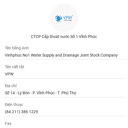
tài
chính
CTCP Cấp thoát nước Số 1 Vĩnh Phúc
Tên tiếng Anh
Vinhphuc No1 Water Supply and Drainage Joint Stock Company
Tên viết tắt
VPW
Địa chỉ
Số 14 - Lý Bôn - P. Vĩnh Phúc - T. Phú Thọ
Điện thoại
(84.211) 386 1229
Fax