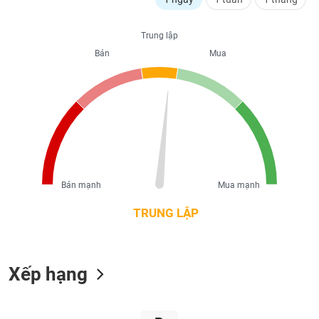
liệu
Trung lập
Tâm
Bán
Mua
lý
TIÊU
thị
DÙNG
trường
KHÔNG
THIẾT
YẾU
Bán mạnh
Mua mạnh
TIÊU
DÙNG
TRUNG LẬP
THIẾT
YẾU
Xếp hạng
CHĂM