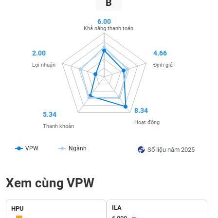
B
SÓC
SỨC
6.00
KHỎE
Khả năng thanh toán
2.00
4.66
Lợi nhuận
Định giá
TÀI
CHÍNH
8.34
5.34
Hoạt động
Thanh khoản
CÔNG
NGHỆ
VPW
Ngành
Số liệu năm 2025
THÔNG
TIN
Xem cùng VPW
ILA
HPU
DỊCH