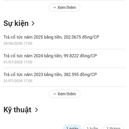
Tổng
VS-
quan
Xem thêm
SECTOR
Giao
Sự kiện
dịch
Tài
Trả cổ tức năm 2025 bằng tiền, 202.0675 đồng/CP
chính
NĂNG
29/06/2026 17:00
Phân
LƯỢNG
tích
Trả cổ tức năm 2024 bằng tiền, 99.8222 đồng/CP
kỹ
01/07/2025 17:00
thuật
Hồ
Trả cổ tức năm 2023 bằng tiền, 382.595 đồng/CP
NGUYÊN
sơ
31/07/2024 17:00
VẬT
doanh
LIỆU
nghiệp
Xem thêm
Tin
tức
Kỹ thuật
sự
CÔNG
kiện
NGHIỆP
Tài
1 ngày
1 tuần
1 tháng