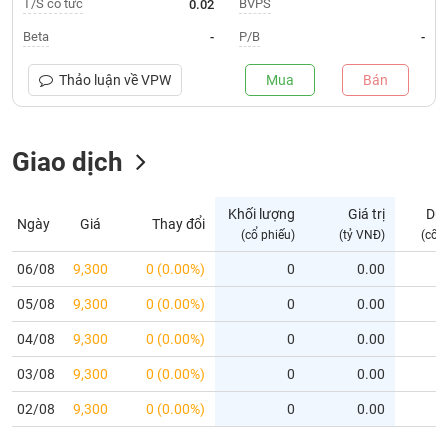
T/S cổ tức
BVPS
0.02
Trạng
Beta
P/B
-
-
thái
NGÀNH
cổ
Thảo luận về
VPW
Mua
Bán
phiếu
Quy
Giao dịch
DOANH
mô
NGHIỆP
thị
trường
Khối lượng
Giá trị
Dư
Ngày
Giá
Thay đổi
Niêm
(cổ phiếu)
(tỷ VNĐ)
(cổ 
CỔ
yết
PHIẾU
06/08
9,300
0 (0.00%)
0
0.00
Niêm
05/08
yết
9,300
0 (0.00%)
0
0.00
mới
PHÁI
04/08
9,300
0 (0.00%)
0
0.00
Niêm
SINH
03/08
9,300
0 (0.00%)
0
0.00
yết
bổ
02/08
9,300
0 (0.00%)
0
0.00
sung
TRÁI