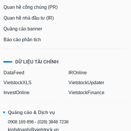
Quan hệ công chúng (PR)
Quan hệ nhà đầu tư (IR)
Quảng cáo banner
Báo cáo phân tích
DỮ LIỆU TÀI CHÍNH
DataFeed
IROnline
VietstockXLS
VietstockUpdater
InvestOnline
VietstockFinance
Quảng cáo & Dịch vụ
0908 169 898 - (028) 3848 7238
kinhdoanh@vietstock.vn