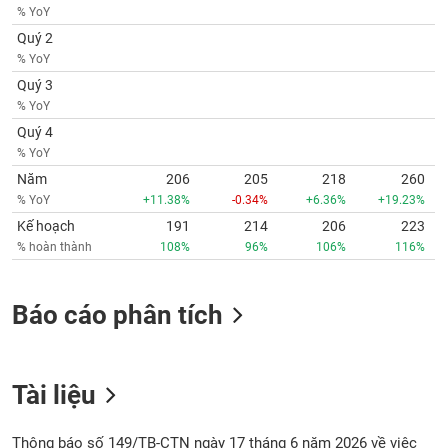
phân
% YoY
tích
Quý 2
(-)
% YoY
Quý 3
Thuật
% YoY
ngữ
Quý 4
(-)
% YoY
Năm
206
205
218
260
Dịch
% YoY
+11.38%
-0.34%
+6.36%
+19.23%
vụ
Kế hoạch
191
214
206
223
(-)
% hoàn thành
108%
96%
106%
116%
Đào
Báo cáo phân tích
tạo
Tài liệu
Sách
tài
Thông báo số 149/TB-CTN ngày 17 tháng 6 năm 2026 về việc