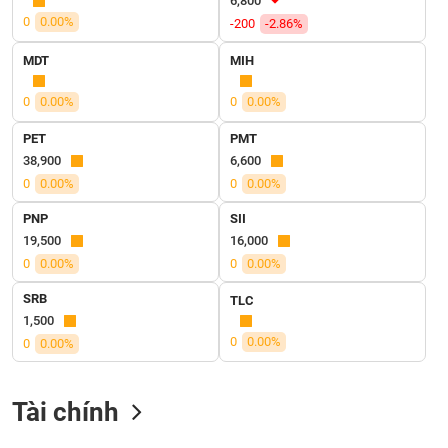
6,800
VỤ
0
0.00%
-200
-2.86%
TRUYỀN
THÔNG
MDT
MIH
0
0.00%
0
0.00%
PET
PMT
TIỆN
38,900
6,600
ÍCH
0
0.00%
0
0.00%
PNP
SII
19,500
16,000
0
0.00%
0
0.00%
BẤT
ĐỘNG
SRB
TLC
SẢN
1,500
0
0.00%
0
0.00%
Mã
chứng
khoán
Tài chính
(-)