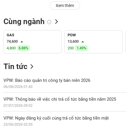
PHIẾU
Hủy
Xem thêm
niêm
yết
Cùng ngành
Theo
CÔNG
dõi
CỤ
đặc
GAS
POW
ĐẦU
biệt
74,600
13,600
TƯ
4,800
6.88%
200
1.49%
Không
được
ký
Tin tức
XUẤT
quỹ
DỮ
LIỆU
Danh
VPW: Báo cáo quản trị công ty bán niên 2026
mục
06/08/2026 01:43
ETF
TIN
VPW: Thông báo về việc chi trả cổ tức bằng tiền năm 2025
Cổ
MỚI
07/07/2026 09:02
phiếu
chi
Ngành
VPW: Ngày đăng ký cuối cùng trả cổ tức bằng tiền mặt
tiết
(-)
23/06/2026 02:55