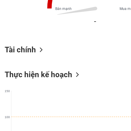
PHIẾU
Bán mạnh
Mua m
_
CÔNG
CỤ
ĐẦU
TƯ
Tài chính
XUẤT
Thực hiện kế hoạch
DỮ
LIỆU
150
TIN
MỚI
100
Ngành
(-)