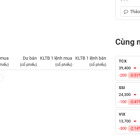
Thảo 
Cùng 
 mua
Dư bán
KLTB 1 lệnh mua
KLTB 1 lệnh bán
NN mua
TCX
phiếu)
(cổ phiếu)
(cổ phiếu)
(cổ phiếu)
(tỷ VNĐ)
39,400
-200
-0.51
SSI
24,300
-100
-0.41
VIX
13,700
-300
-2.14