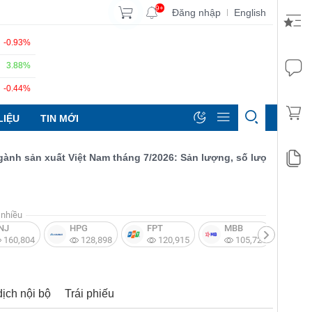
9+
Đăng nhập
English
|
-0.93%
3.88%
-0.44%
LIỆU
TIN MỚI
 sản xuất Việt Nam tháng 7/2026: Sản lượng, số lượng đơn đặt hà
nhiều
NJ
HPG
FPT
MBB
V
160,804
128,898
120,915
105,721
dịch nội bộ
Trái phiếu