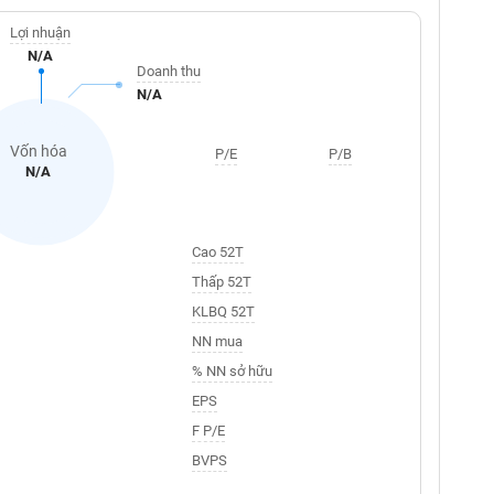
Lợi nhuận
N/A
Doanh thu
N/A
Vốn hóa
P/E
P/B
N/A
Cao 52T
Thấp 52T
KLBQ 52T
NN mua
% NN sở hữu
EPS
F P/E
BVPS