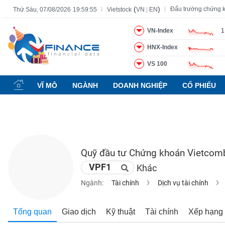
(
)
Đấu trường chứng 
Thứ Sáu, 07/08/2026
19:59:55
Vietstock
VN
|
EN
VN-Index
1
HNX-Index
Tất cả
Tính năng
Ngành
Mã chứng khoán
Lãnh đạ
VS 100
Tính
năng
VĨ MÔ
NGÀNH
DOANH NGHIỆP
CỔ PHIẾU
(-)
VIETSTOCK
Quỹ đầu tư Chứng khoán Vietcom
CHỨNG
VPF1
Khác
KHOÁN
Ngành:
Tài chính
Dịch vụ tài chính
DOANH
Tổng quan
Giao dịch
Kỹ thuật
Tài chính
Xếp hạng
NGHIỆP