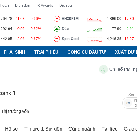
khoán
Diễn đàn
IR Awards
Dịch vụ
,764.78
-11.68
-0.66%
VN30F1M
1,896.00
-17.80
292.64
-0.95
-0.32%
Dầu
77.90
2.91
o
Tin tức
Báo cáo phân tích
Thuật ngữ
Dịch vụ
442.05
-2.98
-0.67%
Spot Gold
4,246.35
-18.97
PHÁI SINH
TRÁI PHIẾU
CÔNG CỤ ĐẦU TƯ
XUẤT DỮ 
Chỉ số PMI ngành
bank 1
Xem 
P
Thị trường vốn
Hồ sơ
Tin tức & Sự kiện
Cùng ngành
Tài liệu
Giao 