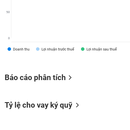
VS-
SECTOR
50
0
NĂNG
Doanh thu
Lợi nhuận trước thuế
Lợi nhuận sau thuế
LƯỢNG
Báo cáo phân tích
NGUYÊN
VẬT
LIỆU
Tỷ lệ cho vay ký quỹ
CÔNG
NGHIỆP