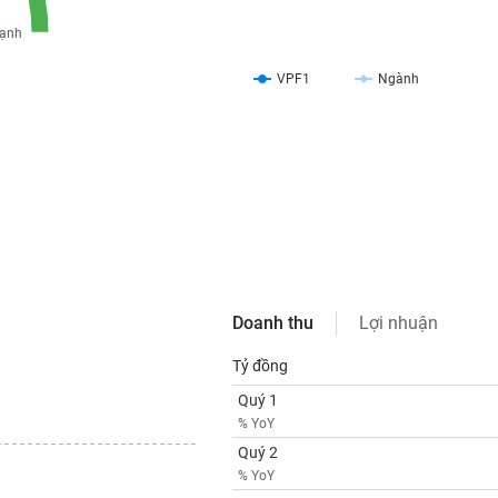
ạnh
VPF1
Ngành
Doanh thu
Lợi nhuận
Tỷ đồng
Quý 1
% YoY
Quý 2
% YoY