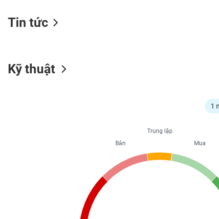
Tin tức
NGÀNH
Kỹ thuật
DOANH
NGHIỆP
1 
CỔ
Trung lập
PHIẾU
Bán
Mua
PHÁI
SINH
TRÁI