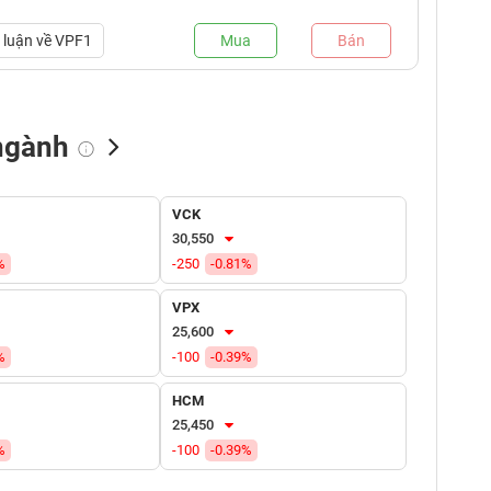
luận về
VPF1
Mua
Bán
ngành
NN bán
Tự doanh mua
Tự doanh bán
VCK
(tỷ VNĐ)
(tỷ VNĐ)
(tỷ VNĐ)
30,550
%
-250
-0.81%
VPX
25,600
%
-100
-0.39%
HCM
25,450
%
-100
-0.39%