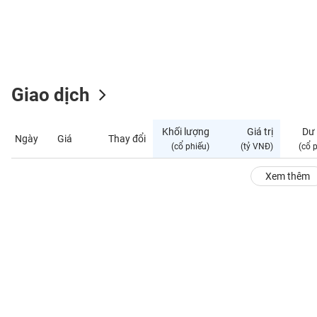
GIỚI
ĐÔNG
DƯƠNG
Giao dịch
TÀI
CHÍNH
Khối lượng
Giá trị
Dư
Ngày
Giá
Thay đổi
CÁ
(cổ phiếu)
(tỷ VNĐ)
(cổ 
NHÂN
Xem thêm
PHÂN
TÍCH
VIETSTOCKFINANCE
VĨ
MÔ