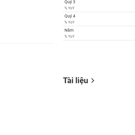
Quý 3
% YoY
Quý 4
% YoY
Năm
% YoY
Tài liệu