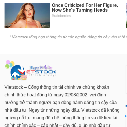
SÓC
SỨC
KHỎE
* Vietstock tổng hợp thông tin từ các nguồn đáng tin cậy vào thờ
TÀI
CHÍNH
CÔNG
NGHỆ
Vietstock – Cổng thông tin tài chính và chứng khoán
THÔNG
chính thức hoạt động từ ngày 02/08/2002, với định
TIN
hướng trở thành người bạn đồng hành đáng tin cậy của
nhà đầu tư. Ngay từ những ngày đầu, Vietstock đã không
ngừng nỗ lực mang đến hệ thống thông tin và dữ liệu tài
chính chính xác – cập nhật – đầy đủ, giúp nhà đầu tư
DỊCH