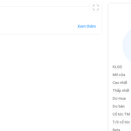
Xem thêm
KLGD
Mở cửa
Cao nhất
Thấp nhất
Dư mua
Dư bán
Cổ tức TM
T/S cổ tức
Beta