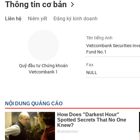
Thông tin cơ bản
Liên hệ
Niêm yết
Đăng ký kinh doanh
TIÊU
DÙNG
Tên tiếng Anh
KHÔNG
Vietcombank Securities Inv
THIẾT
Fund No.1
YẾU
Fax
Quỹ đầu tư Chứng khoán
Vietcombank 1
NULL
TIÊU
DÙNG
THIẾT
YẾU
CHĂM