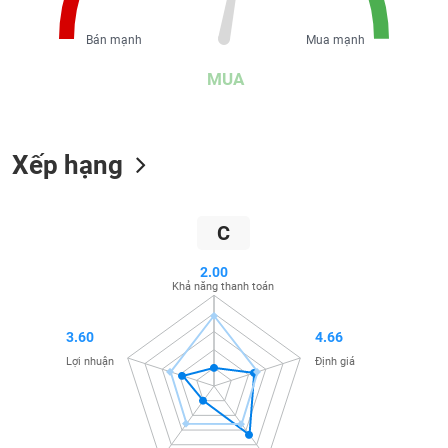
liệu
Bán mạnh
Mua mạnh
Tâm
lý
MUA
TIÊU
thị
DÙNG
trường
KHÔNG
THIẾT
Xếp hạng
YẾU
C
TIÊU
2.00
Khả năng thanh toán
DÙNG
THIẾT
YẾU
3.60
4.66
Lợi nhuận
Định giá
CHĂM