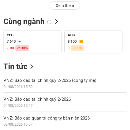
PHIẾU
Hủy
Xem thêm
niêm
yết
Cùng ngành
Theo
CÔNG
dõi
CỤ
đặc
YEG
ADG
ĐẦU
biệt
7,640
8,100
TƯ
-180
-2.30%
0
0.00%
Không
được
ký
Tin tức
XUẤT
quỹ
DỮ
LIỆU
Danh
VNZ: Báo cáo tài chính quý 2/2026 (công ty mẹ)
mục
04/08/2026 15:59
ETF
TIN
VNZ: Báo cáo tài chính quý 2/2026
Cổ
MỚI
04/08/2026 15:47
phiếu
chi
Ngành
VNZ: Báo cáo quản trị công ty bán niên 2026
tiết
(-)
03/08/2026 15:57