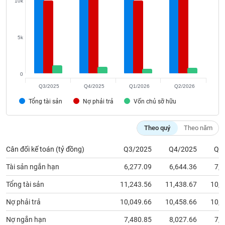
10k
phân
tích
(-)
5k
Thuật
ngữ
(-)
0
Q3/2025
Q4/2025
Q1/2026
Q2/2026
Dịch
Tổng tài sản
Nợ phải trả
Vốn chủ sỡ hữu
vụ
(-)
Theo quý
Theo năm
Đào
Cân đối kế toán (tỷ đồng)
Q3/2025
Q4/2025
Q1
tạo
Tài sản ngắn hạn
6,277.09
6,644.36
7,2
Tổng tài sản
11,243.56
11,438.67
10,7
Nợ phải trả
10,049.66
10,458.66
10,0
Sách
tài
Nợ ngắn hạn
7,480.85
8,027.66
7,7