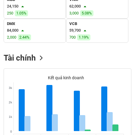
VỤ
24,150
62,000
TRUYỀN
250
1.05%
3,000
5.08%
THÔNG
DMX
VCB
84,000
59,700
2,000
2.44%
700
1.19%
TIỆN
ÍCH
Tài chính
Kết quả kinh doanh
BẤT
ĐỘNG
3k
SẢN
2k
Mã
chứng
1k
khoán
(-)
0