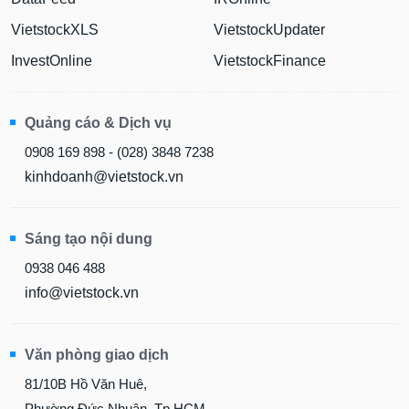
VietstockXLS
VietstockUpdater
InvestOnline
VietstockFinance
Quảng cáo & Dịch vụ
0908 169 898 - (028) 3848 7238
kinhdoanh@vietstock.vn
Sáng tạo nội dung
0938 046 488
info@vietstock.vn
Văn phòng giao dịch
81/10B Hồ Văn Huê,
Phường Đức Nhuận, Tp.HCM