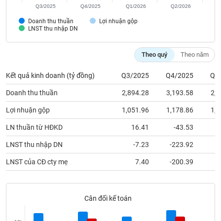
Tất cả
Cổ phiếu
Chỉ số
Chứng chỉ quỹ
Chứng q
Q3/2025
Q4/2025
Q1/2026
Q2/2026
Doanh thu thuần
Lợi nhuận gộp
Lãnh
LNST thu nhập DN
đạo
(-)
Theo quý
Theo năm
Tất cả
Người nội bộ
Người liên quan
Cổ đông lớn
Kết quả kinh doanh (tỷ đồng)
Q3/2025
Q4/2025
Q1
Tin
Doanh thu thuần
2,894.28
3,193.58
2,7
tức
(-)
Lợi nhuận gộp
1,051.96
1,178.86
1,1
LN thuần từ HĐKD
16.41
-43.53
1
Bài
LNST thu nhập DN
-7.23
-223.92
1
viết
của
LNST của CĐ cty mẹ
7.40
-200.39
1
tác
giả
(-)
Cân đối kế toán
Báo
cáo