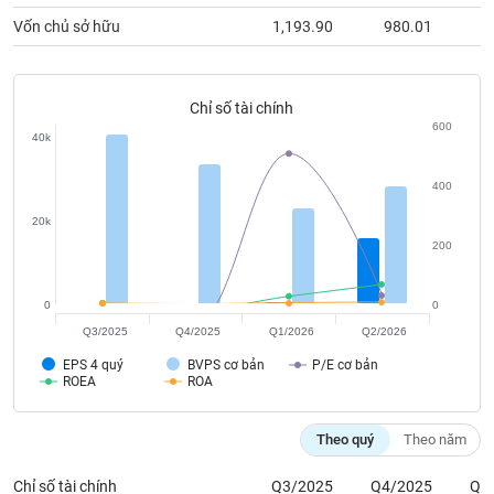
chính
Vốn chủ sở hữu
1,193.90
980.01
6
Chỉ số tài chính
Công
600
cụ
40k
đầu
tư
400
20k
200
Truyền
thông
0
0
tài
Q3/2025
Q4/2025
Q1/2026
Q2/2026
chính
EPS 4 quý
BVPS cơ bản
P/E cơ bản
ROEA
ROA
Theo quý
Theo năm
Dữ
liệu
Chỉ số tài chính
Q3/2025
Q4/2025
Q1