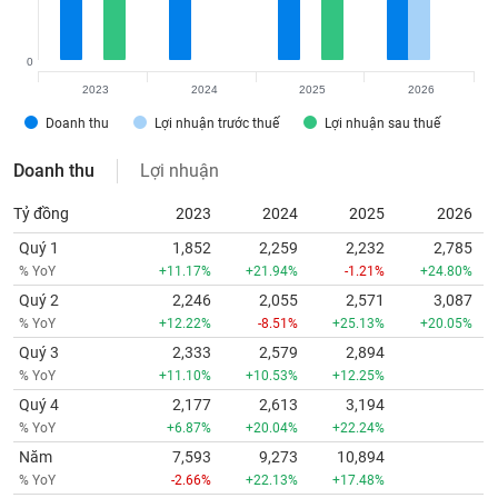
0
2023
2024
2025
2026
Doanh thu
Lợi nhuận trước thuế
Lợi nhuận sau thuế
Doanh thu
Lợi nhuận
Tỷ đồng
2023
2024
2025
2026
Quý 1
1,852
2,259
2,232
2,785
% YoY
+11.17%
+21.94%
-1.21%
+24.80%
Quý 2
2,246
2,055
2,571
3,087
% YoY
+12.22%
-8.51%
+25.13%
+20.05%
Quý 3
2,333
2,579
2,894
% YoY
+11.10%
+10.53%
+12.25%
Quý 4
2,177
2,613
3,194
% YoY
+6.87%
+20.04%
+22.24%
Năm
7,593
9,273
10,894
% YoY
-2.66%
+22.13%
+17.48%