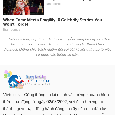
* Vietstock tổng hợp thông tin từ các nguồn đáng tin cậy vào thời
điểm công bố cho mục đích cung cấp thông tin tham khảo.
Vietstock không chịu trách nhiệm đối với bất kỳ kết quả nào từ việc
sử dụng các thông tin này.
Vietstock – Cổng thông tin tài chính và chứng khoán chính
thức hoạt động từ ngày 02/08/2002, với định hướng trở
thành người bạn đồng hành đáng tin cậy của nhà đầu tư.