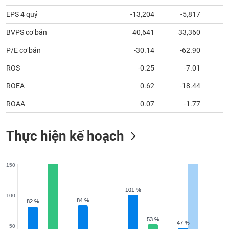
tài
chính
EPS 4 quý
-13,204
-5,817
BVPS cơ bản
40,641
33,360
2
P/E cơ bản
-30.14
-62.90
5
ROS
-0.25
-7.01
ROEA
0.62
-18.44
ROAA
0.07
-1.77
Thực hiện kế hoạch
150
101 %
101 %
100
84 %
84 %
82 %
82 %
53 %
53 %
47 %
47 %
50