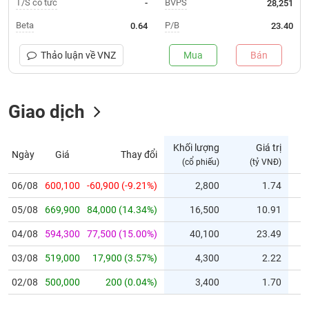
T/S cổ tức
BVPS
-
28,251
Trạng
Beta
P/B
0.64
23.40
thái
NGÀNH
cổ
Thảo luận về
VNZ
Mua
Bán
phiếu
Quy
Giao dịch
DOANH
mô
NGHIỆP
thị
trường
Khối lượng
Giá trị
Ngày
Giá
Thay đổi
Niêm
(cổ phiếu)
(tỷ VNĐ)
CỔ
yết
PHIẾU
06/08
600,100
-60,900 (-9.21%)
2,800
1.74
Niêm
05/08
yết
669,900
84,000 (14.34%)
16,500
10.91
mới
PHÁI
04/08
594,300
77,500 (15.00%)
40,100
23.49
Niêm
SINH
03/08
519,000
17,900 (3.57%)
4,300
2.22
yết
bổ
02/08
500,000
200 (0.04%)
3,400
1.70
sung
TRÁI