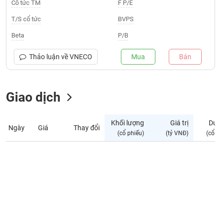
Giá
Cổ tức TM
F P/E
tích
Đặt
T/S cổ tức
BVPS
Biểu
lệnh
đồ
ĐÔNG
Beta
P/B
Nước
tài
DƯƠNG
ngoài
chính
Thảo luận về
VNECO
Mua
Bán
Tự
TÀI
doanh
CHÍNH
Giao dịch
Ảnh
CÁ
hưởng
NHÂN
chỉ
Khối lượng
Giá trị
Dư 
số
Ngày
Giá
Thay đổi
(cổ phiếu)
(tỷ VNĐ)
(cổ p
Biến
PHÂN
động
TÍCH
cổ
VIETSTOCKFINANCE
phiếu
Giao
dịch
VĨ
nội
MÔ
bộ