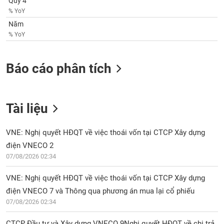
Quý 4
VỤ
% YoY
TRUYỀN
Năm
THÔNG
% YoY
Báo cáo phân tích
TIỆN
ÍCH
Tài liệu
VNE: Nghị quyết HĐQT về việc thoái vốn tại CTCP Xây dựng
BẤT
điện VNECO 2
ĐỘNG
07/08/2026 02:34
SẢN
VNE: Nghị quyết HĐQT về việc thoái vốn tại CTCP Xây dựng
Mã
chứng
điện VNECO 7 và Thông qua phương án mua lại cổ phiếu
khoán
07/08/2026 02:34
(-)
CTCP Đầu tư và Xây dựng VNECO 9Nghị quyết HĐQT về chi trả