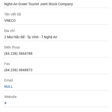
phân
Nghe An Green Tourist Joint Stock Company
tích
(-)
Tên viết tắt
VNECO
Thuật
ngữ
Địa chỉ
(-)
2 Mai Hắc Ðế - Tp.Vinh - T.Nghệ An
Điện thoại
Dịch
vụ
(84.238) 3844788
(-)
Fax
(84.238) 3848873
Đào
tạo
Email
NULL
Website
Sách
#
tài