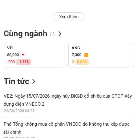
Trạng
Xem thêm
thái
NGÀNH
cổ
phiếu
Cùng ngành
Quy
DOANH
mô
VPL
VNG
NGHIỆP
thị
80,000
7,300
trường
-900
-1.11%
0
0.00%
Niêm
CỔ
yết
Tin tức
PHIẾU
Niêm
yết
VE2: Ngày 15/07/2026, ngày hủy ĐKGD cổ phiếu của CTCP Xây
mới
dựng điện VNECO 2
PHÁI
Niêm
SINH
22/06/2026 04:21
yết
bổ
Phó Tổng không mua cổ phần VNECO do không thu xếp được
sung
tài chính
TRÁI