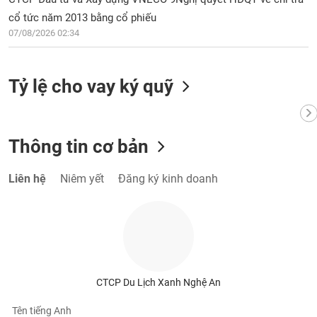
Tất cả
Cổ phiếu
Chỉ số
Chứng chỉ quỹ
Chứng q
cổ tức năm 2013 bằng cổ phiếu
07/08/2026 02:34
Lãnh
đạo
(-)
Tỷ lệ cho vay ký quỹ
Tất cả
Người nội bộ
Người liên quan
Cổ đông lớn
Tin
Thông tin cơ bản
tức
(-)
Liên hệ
Niêm yết
Đăng ký kinh doanh
Bài
viết
của
tác
giả
(-)
CTCP Du Lịch Xanh Nghệ An
Báo
Tên tiếng Anh
cáo