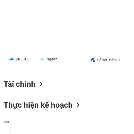
liệu
Tâm
lý
TIÊU
thị
DÙNG
trường
KHÔNG
THIẾT
YẾU
VNECO
Ngành
Số liệu năm 0
TIÊU
Tài chính
DÙNG
THIẾT
YẾU
Thực hiện kế hoạch
150
CHĂM