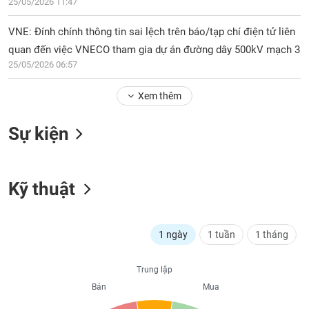
PHIẾU
25/05/2026 11:47
Hủy
niêm
VNE: Đính chính thông tin sai lệch trên báo/tạp chí điện tử liên
yết
quan đến việc VNECO tham gia dự án đường dây 500kV mạch 3
Theo
CÔNG
25/05/2026 06:57
dõi
CỤ
đặc
ĐẦU
Xem thêm
biệt
TƯ
Không
Sự kiện
được
ký
XUẤT
quỹ
DỮ
LIỆU
Kỹ thuật
Danh
mục
ETF
TIN
1 ngày
1 tuần
1 tháng
Cổ
MỚI
phiếu
chi
Trung lập
Ngành
tiết
Bán
Mua
(-)