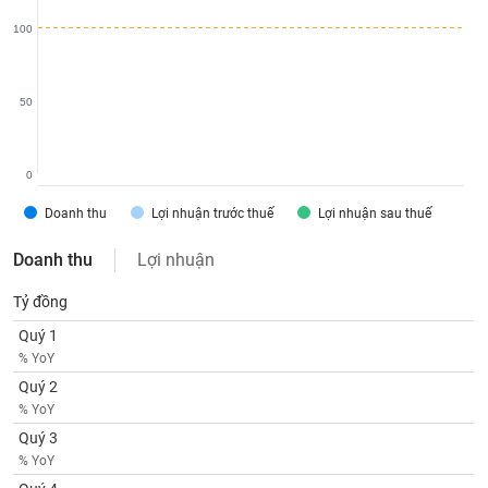
SÓC
SỨC
100
KHỎE
50
TÀI
0
CHÍNH
Doanh thu
Lợi nhuận trước thuế
Lợi nhuận sau thuế
Doanh thu
Lợi nhuận
CÔNG
Tỷ đồng
NGHỆ
Quý 1
THÔNG
% YoY
TIN
Quý 2
% YoY
Quý 3
% YoY
DỊCH