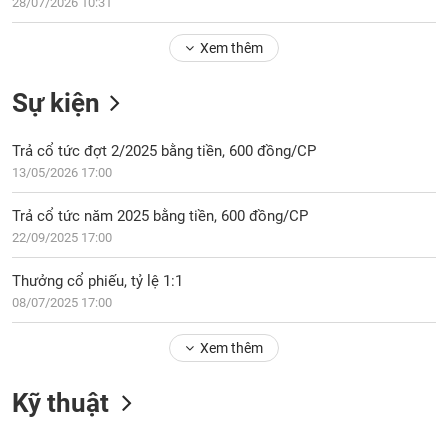
Tổng
28/07/2026 10:31
VS-
quan
SECTOR
Xem thêm
Giao
dịch
Sự kiện
Tài
chính
NĂNG
Trả cổ tức đợt 2/2025 bằng tiền, 600 đồng/CP
Phân
LƯỢNG
13/05/2026 17:00
tích
kỹ
Trả cổ tức năm 2025 bằng tiền, 600 đồng/CP
thuật
22/09/2025 17:00
Hồ
NGUYÊN
sơ
Thưởng cổ phiếu, tỷ lệ 1:1
VẬT
doanh
08/07/2025 17:00
LIỆU
nghiệp
Xem thêm
Tin
tức
sự
Kỹ thuật
CÔNG
kiện
NGHIỆP
Tài