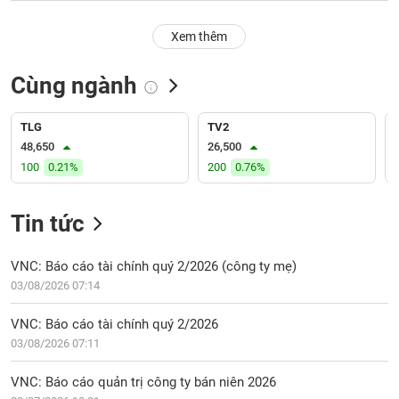
PHIẾU
Hủy
niêm
Xem thêm
yết
Theo
Cùng ngành
CÔNG
dõi
CỤ
đặc
ĐẦU
biệt
TLG
TV2
TƯ
48,650
26,500
Không
100
0.21%
200
0.76%
được
ký
XUẤT
quỹ
DỮ
Tin tức
LIỆU
Danh
mục
VNC: Báo cáo tài chính quý 2/2026 (công ty mẹ)
ETF
03/08/2026 07:14
TIN
Cổ
MỚI
VNC: Báo cáo tài chính quý 2/2026
phiếu
03/08/2026 07:11
chi
Ngành
tiết
(-)
VNC: Báo cáo quản trị công ty bán niên 2026