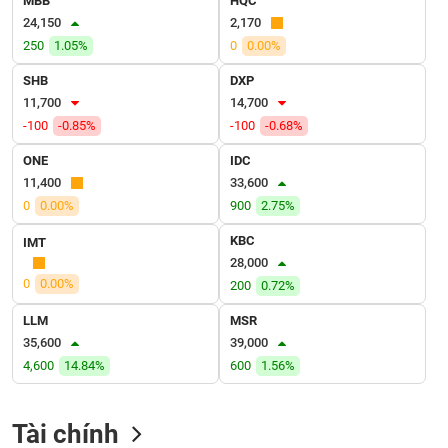
MBB
HQC
VỤ
24,150
2,170
TRUYỀN
250
1.05%
0
0.00%
THÔNG
SHB
DXP
11,700
14,700
-100
-0.85%
-100
-0.68%
TIỆN
ONE
IDC
ÍCH
11,400
33,600
0
0.00%
900
2.75%
KBC
IMT
28,000
BẤT
0
0.00%
200
0.72%
ĐỘNG
SẢN
LLM
MSR
35,600
39,000
Mã
4,600
14.84%
600
1.56%
chứng
khoán
(-)
Tài chính