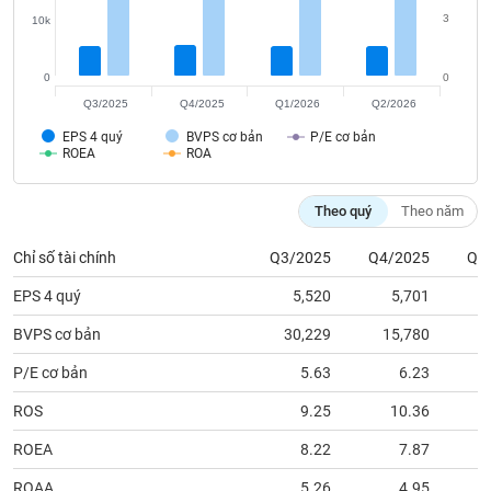
tài
3
10k
chính
0
0
Q3/2025
Q4/2025
Q1/2026
Q2/2026
EPS 4 quý
BVPS cơ bản
P/E cơ bản
ROEA
ROA
Theo quý
Theo năm
Chỉ số tài chính
Q3/2025
Q4/2025
Q1
EPS 4 quý
5,520
5,701
BVPS cơ bản
30,229
15,780
1
P/E cơ bản
5.63
6.23
ROS
9.25
10.36
ROEA
8.22
7.87
ROAA
5.26
4.95