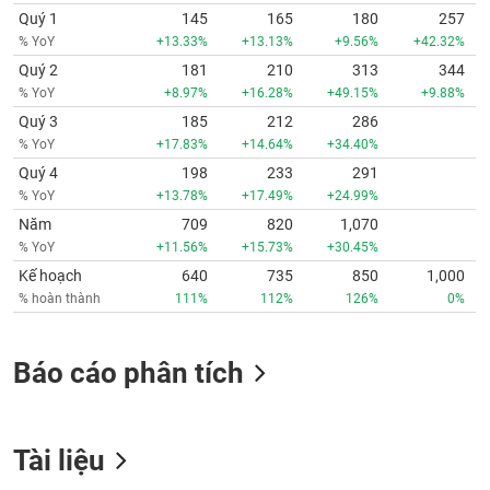
Quý 1
145
165
180
257
% YoY
+13.33%
+13.13%
+9.56%
+42.32%
Quý 2
181
210
313
344
% YoY
+8.97%
+16.28%
+49.15%
+9.88%
Quý 3
185
212
286
% YoY
+17.83%
+14.64%
+34.40%
Quý 4
198
233
291
% YoY
+13.78%
+17.49%
+24.99%
Năm
709
820
1,070
% YoY
+11.56%
+15.73%
+30.45%
Kế hoạch
640
735
850
1,000
% hoàn thành
111%
112%
126%
0%
Báo cáo phân tích
Tài liệu