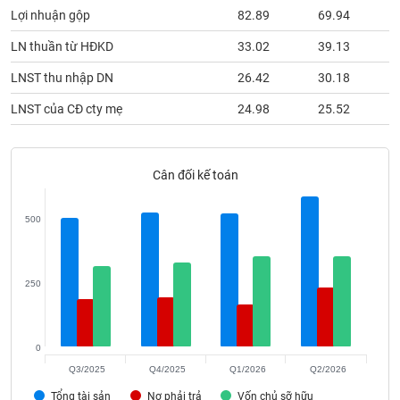
phân
Lợi nhuận gộp
82.89
69.94
tích
(-)
LN thuần từ HĐKD
33.02
39.13
LNST thu nhập DN
26.42
30.18
Thuật
ngữ
LNST của CĐ cty mẹ
24.98
25.52
(-)
Cân đối kế toán
Dịch
vụ
(-)
500
Đào
tạo
250
0
Sách
Q3/2025
Q4/2025
Q1/2026
Q2/2026
tài
Tổng tài sản
Nợ phải trả
Vốn chủ sỡ hữu