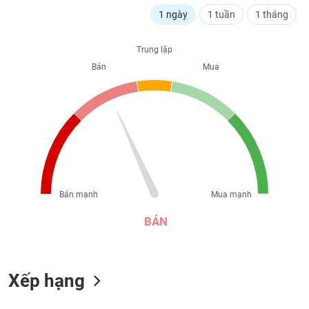
liệu
1 ngày
1 tuần
1 tháng
Tâm
Trung lập
lý
TIÊU
thị
Bán
Mua
DÙNG
trường
KHÔNG
THIẾT
YẾU
TIÊU
Bán mạnh
Mua mạnh
DÙNG
THIẾT
BÁN
YẾU
Xếp hạng
CHĂM