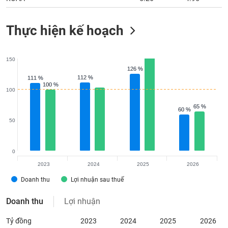
Thực hiện kế hoạch
150
126 %
126 %
112 %
112 %
111 %
111 %
100 %
100 %
100
65 %
65 %
60 %
60 %
50
0
2023
2024
2025
2026
Doanh thu
Lợi nhuận sau thuế
Doanh thu
Lợi nhuận
Tỷ đồng
2023
2024
2025
2026