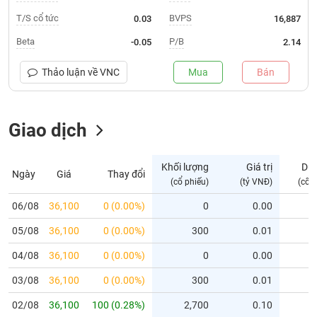
T/S cổ tức
BVPS
0.03
16,887
Trạng
thái
Beta
P/B
-0.05
2.14
NGÀNH
cổ
phiếu
Thảo luận về
VNC
Mua
Bán
Quy
DOANH
mô
NGHIỆP
Giao dịch
thị
trường
Niêm
Khối lượng
Giá trị
Dư
Ngày
Giá
Thay đổi
CỔ
yết
(cổ phiếu)
(tỷ VNĐ)
(cổ 
PHIẾU
Niêm
06/08
36,100
0 (0.00%)
0
0.00
yết
mới
05/08
36,100
0 (0.00%)
300
0.01
PHÁI
Niêm
SINH
04/08
36,100
0 (0.00%)
0
0.00
yết
03/08
36,100
0 (0.00%)
300
0.01
bổ
sung
TRÁI
02/08
36,100
100 (0.28%)
2,700
0.10