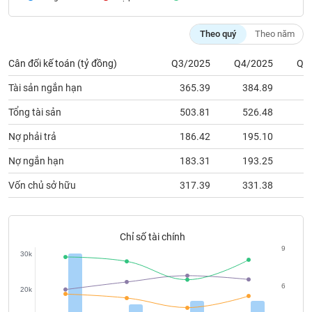
chính
Theo quý
Theo năm
Cân đối kế toán (tỷ đồng)
Q3/2025
Q4/2025
Q1
Công
cụ
Tài sản ngắn hạn
365.39
384.89
3
đầu
tư
Tổng tài sản
503.81
526.48
5
Nợ phải trả
186.42
195.10
1
Nợ ngắn hạn
183.31
193.25
1
Truyền
Vốn chủ sở hữu
317.39
331.38
3
thông
tài
chính
Chỉ số tài chính
9
30k
Dữ
6
20k
liệu