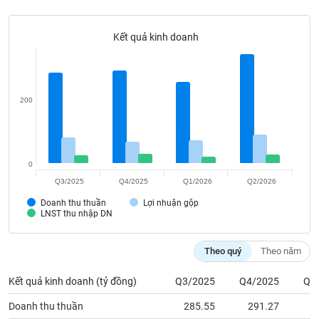
Tất cả
Cổ phiếu
Chỉ số
Chứng chỉ quỹ
Chứng q
Kết quả kinh doanh
Lãnh
đạo
(-)
Tất cả
Người nội bộ
Người liên quan
Cổ đông lớn
200
Tin
tức
(-)
0
Q3/2025
Q4/2025
Q1/2026
Q2/2026
Bài
Doanh thu thuần
Lợi nhuận gộp
viết
LNST thu nhập DN
của
tác
giả
Theo quý
Theo năm
(-)
Kết quả kinh doanh (tỷ đồng)
Q3/2025
Q4/2025
Q1
Báo
Doanh thu thuần
285.55
291.27
2
cáo