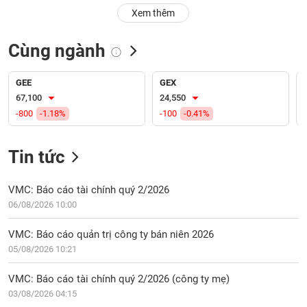
PHIẾU
Hủy
Xem thêm
niêm
yết
Cùng ngành
Theo
CÔNG
dõi
CỤ
đặc
GEE
GEX
ĐẦU
biệt
67,100
24,550
TƯ
-800
-1.18%
-100
-0.41%
Không
được
ký
Tin tức
XUẤT
quỹ
DỮ
LIỆU
Danh
VMC: Báo cáo tài chính quý 2/2026
mục
06/08/2026 10:00
ETF
TIN
VMC: Báo cáo quản trị công ty bán niên 2026
Cổ
MỚI
05/08/2026 10:21
phiếu
chi
Ngành
VMC: Báo cáo tài chính quý 2/2026 (công ty mẹ)
tiết
(-)
03/08/2026 04:15