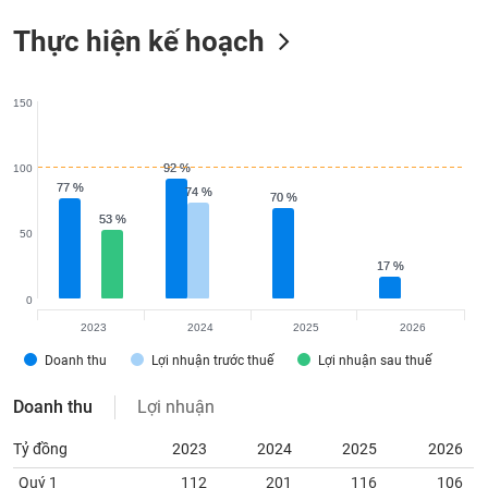
Thực hiện kế hoạch
150
92 %
92 %
100
77 %
77 %
74 %
74 %
70 %
70 %
53 %
53 %
50
17 %
17 %
0
2023
2024
2025
2026
Doanh thu
Lợi nhuận trước thuế
Lợi nhuận sau thuế
Doanh thu
Lợi nhuận
Tỷ đồng
2023
2024
2025
2026
Quý 1
112
201
116
106