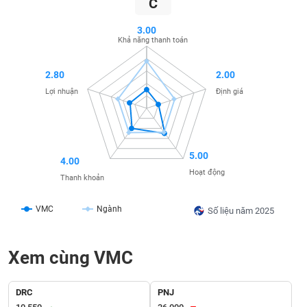
C
SÓC
SỨC
3.00
KHỎE
Khả năng thanh toán
2.80
2.00
Lợi nhuận
Định giá
TÀI
CHÍNH
5.00
4.00
Hoạt động
Thanh khoản
CÔNG
NGHỆ
VMC
Ngành
Số liệu năm 2025
THÔNG
TIN
Xem cùng VMC
DRC
PNJ
DỊCH