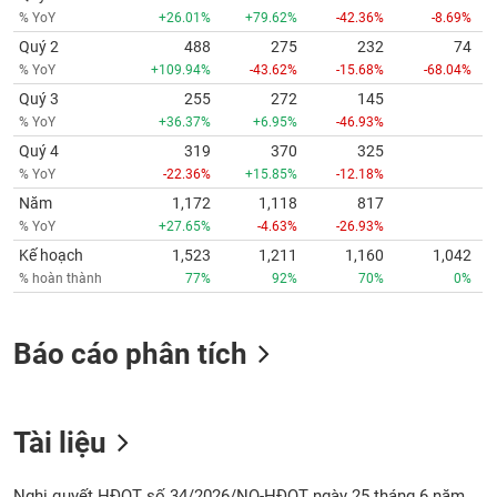
% YoY
+26.01%
+79.62%
-42.36%
-8.69%
Quý 2
488
275
232
74
% YoY
+109.94%
-43.62%
-15.68%
-68.04%
Quý 3
255
272
145
% YoY
+36.37%
+6.95%
-46.93%
Quý 4
319
370
325
% YoY
-22.36%
+15.85%
-12.18%
Năm
1,172
1,118
817
% YoY
+27.65%
-4.63%
-26.93%
Kế hoạch
1,523
1,211
1,160
1,042
% hoàn thành
77%
92%
70%
0%
Báo cáo phân tích
Tài liệu
Nghị quyết HĐQT số 34/2026/NQ-HĐQT ngày 25 tháng 6 năm