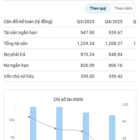
chính
Theo quý
Theo năm
Cân đối kế toán (tỷ đồng)
Q3/2025
Q4/2025
Q1
Công
Tài sản ngắn hạn
947.90
939.67
8
cụ
đầu
Tổng tài sản
1,229.24
1,208.27
1,1
tư
Nợ phải trả
870.24
848.84
7
Nợ ngắn hạn
826.09
806.16
7
Vốn chủ sở hữu
359.00
359.42
3
Truyền
thông
tài
chính
Chỉ số tài chính
120
10k
80
Dữ
liệu
5k
40