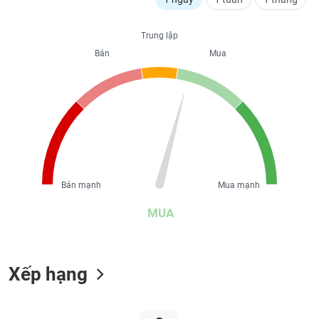
liệu
Trung lập
Tâm
Bán
Mua
lý
TIÊU
thị
DÙNG
trường
KHÔNG
THIẾT
YẾU
Bán mạnh
Mua mạnh
TIÊU
DÙNG
MUA
THIẾT
YẾU
Xếp hạng
CHĂM