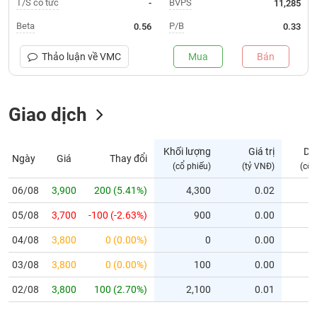
T/S cổ tức
BVPS
-
11,285
Trạng
Beta
P/B
0.56
0.33
thái
NGÀNH
cổ
Thảo luận về
VMC
Mua
Bán
phiếu
Quy
Giao dịch
DOANH
mô
NGHIỆP
thị
trường
Khối lượng
Giá trị
Dư
Ngày
Giá
Thay đổi
Niêm
(cổ phiếu)
(tỷ VNĐ)
(cổ 
CỔ
yết
PHIẾU
06/08
3,900
200 (5.41%)
4,300
0.02
Niêm
05/08
yết
3,700
-100 (-2.63%)
900
0.00
mới
PHÁI
04/08
3,800
0 (0.00%)
0
0.00
Niêm
SINH
03/08
3,800
0 (0.00%)
100
0.00
yết
bổ
02/08
3,800
100 (2.70%)
2,100
0.01
sung
TRÁI