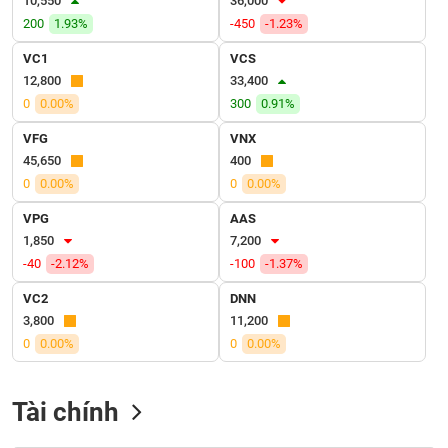
10,550
36,000
VỤ
200
1.93%
-450
-1.23%
TRUYỀN
THÔNG
VC1
VCS
12,800
33,400
0
0.00%
300
0.91%
VFG
VNX
TIỆN
45,650
400
ÍCH
0
0.00%
0
0.00%
VPG
AAS
1,850
7,200
-40
-2.12%
-100
-1.37%
BẤT
ĐỘNG
VC2
DNN
SẢN
3,800
11,200
0
0.00%
0
0.00%
Mã
chứng
khoán
Tài chính
(-)