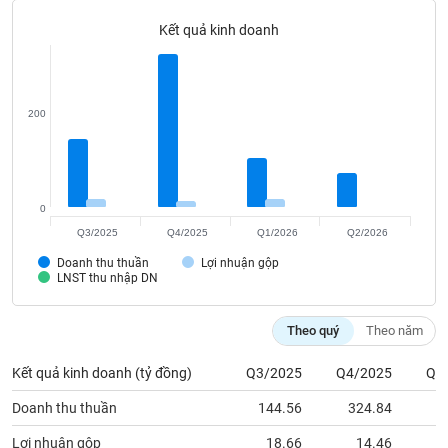
Tất cả
Cổ phiếu
Chỉ số
Chứng chỉ quỹ
Chứng q
Kết quả kinh doanh
Lãnh
đạo
(-)
200
Tất cả
Người nội bộ
Người liên quan
Cổ đông lớn
Tin
tức
0
(-)
Q3/2025
Q4/2025
Q1/2026
Q2/2026
Doanh thu thuần
Lợi nhuận gộp
Bài
LNST thu nhập DN
viết
của
tác
Theo quý
Theo năm
giả
(-)
Kết quả kinh doanh (tỷ đồng)
Q3/2025
Q4/2025
Q1
Doanh thu thuần
144.56
324.84
1
Báo
cáo
Lợi nhuận gộp
18.66
14.46