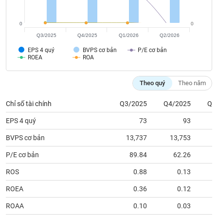
tài
chính
0
0
Q3/2025
Q4/2025
Q1/2026
Q2/2026
EPS 4 quý
BVPS cơ bản
P/E cơ bản
ROEA
ROA
Theo quý
Theo năm
Chỉ số tài chính
Q3/2025
Q4/2025
Q1
EPS 4 quý
73
93
BVPS cơ bản
13,737
13,753
1
P/E cơ bản
89.84
62.26
ROS
0.88
0.13
ROEA
0.36
0.12
ROAA
0.10
0.03