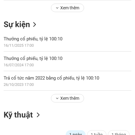
Tổng
VS-
quan
Xem thêm
SECTOR
Giao
Sự kiện
dịch
Tài
Thưởng cổ phiếu, tỷ lệ 100:10
chính
NĂNG
16/11/2025 17:00
Phân
LƯỢNG
tích
Thưởng cổ phiếu, tỷ lệ 100:10
kỹ
16/07/2024 17:00
thuật
Hồ
Trả cổ tức năm 2022 bằng cổ phiếu, tỷ lệ 100:10
NGUYÊN
sơ
26/10/2023 17:00
VẬT
doanh
LIỆU
nghiệp
Xem thêm
Tin
tức
Kỹ thuật
sự
CÔNG
kiện
NGHIỆP
Tài
1 ngày
1 tuần
1 tháng