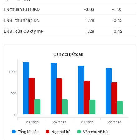
phân
tích
LN thuần từ HĐKD
-0.03
-1.95
(-)
LNST thu nhập DN
1.28
0.43
LNST của CĐ cty mẹ
1.28
0.42
Thuật
ngữ
(-)
Cân đối kế toán
Dịch
vụ
(-)
1000
Đào
500
tạo
0
Q3/2025
Q4/2025
Q1/2026
Q2/2026
Sách
Tổng tài sản
Nợ phải trả
Vốn chủ sỡ hữu
tài