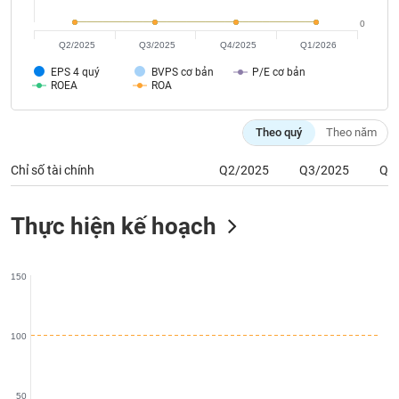
phân
tích
0
(-)
Q2/2025
Q3/2025
Q4/2025
Q1/2026
EPS 4 quý
BVPS cơ bản
P/E cơ bản
ROEA
ROA
Thuật
ngữ
(-)
Theo quý
Theo năm
Chỉ số tài chính
Q2/2025
Q3/2025
Q4
Dịch
vụ
(-)
Thực hiện kế hoạch
Đào
150
tạo
100
Sách
tài
50