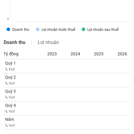
chính
0
Công
Doanh thu
Lợi nhuận trước thuế
Lợi nhuận sau thuế
cụ
đầu
Doanh thu
Lợi nhuận
tư
Tỷ đồng
2023
2024
2025
2026
Quý 1
% YoY
Truyền
Quý 2
thông
% YoY
tài
Quý 3
chính
% YoY
Quý 4
% YoY
Năm
Dữ
% YoY
liệu