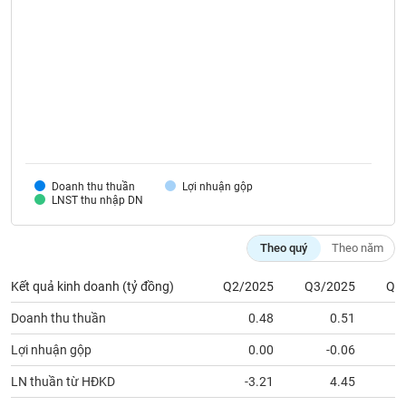
SÓC
SỨC
KHỎE
TÀI
CHÍNH
Doanh thu thuần
Lợi nhuận gộp
LNST thu nhập DN
CÔNG
Theo quý
Theo năm
NGHỆ
THÔNG
Kết quả kinh doanh (tỷ đồng)
Q2/2025
Q3/2025
Q4
TIN
Doanh thu thuần
0.48
0.51
Lợi nhuận gộp
0.00
-0.06
LN thuần từ HĐKD
-3.21
4.45
DỊCH