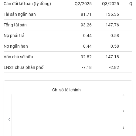
Tất cả
Cổ phiếu
Chỉ số
Chứng chỉ quỹ
Chứng q
Cân đối kế toán (tỷ đồng)
Q2/2025
Q3/2025
Q4
Tài sản ngắn hạn
81.71
136.36
1
Lãnh
đạo
Tổng tài sản
93.26
147.76
1
(-)
Nợ phải trả
0.44
0.58
Tất cả
Người nội bộ
Người liên quan
Cổ đông lớn
Nợ ngắn hạn
0.44
0.58
Tin
Vốn chủ sở hữu
92.82
147.18
1
tức
(-)
LNST chưa phân phối
-7.18
-2.82
Bài
viết
Chỉ số tài chính
của
3
tác
giả
(-)
2
0
Báo
1
cáo