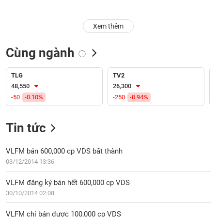
Trạng
Xem thêm
thái
NGÀNH
cổ
phiếu
Cùng ngành
Quy
DOANH
mô
TLG
TV2
NGHIỆP
thị
48,550
26,300
trường
-50
-0.10%
-250
-0.94%
Niêm
CỔ
yết
Tin tức
PHIẾU
Niêm
yết
VLFM bán 600,000 cp VDS bất thành
mới
03/12/2014 13:36
PHÁI
Niêm
SINH
VLFM đăng ký bán hết 600,000 cp VDS
yết
30/10/2014 02:08
bổ
sung
TRÁI
VLFM chỉ bán được 100,000 cp VDS