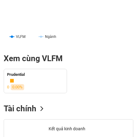
liệu
Tâm
lý
TIÊU
thị
DÙNG
trường
VLFM
Ngành
KHÔNG
THIẾT
YẾU
Xem cùng VLFM
Prudential
TIÊU
0
0.00%
DÙNG
THIẾT
YẾU
Tài chính
Kết quả kinh doanh
CHĂM