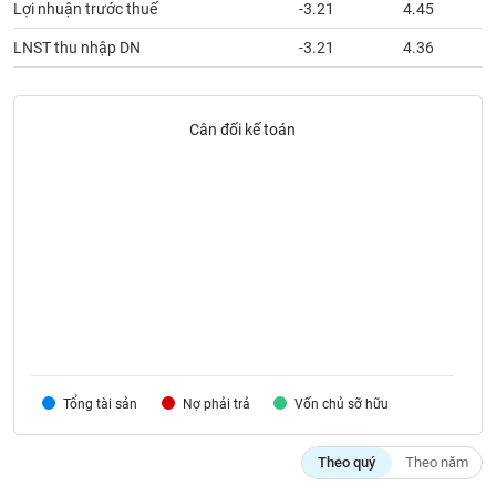
VỤ
Lợi nhuận trước thuế
-3.21
4.45
TRUYỀN
LNST thu nhập DN
-3.21
4.36
THÔNG
Cân đối kế toán
TIỆN
ÍCH
BẤT
ĐỘNG
SẢN
Mã
Tổng tài sản
Nợ phải trả
Vốn chủ sỡ hữu
chứng
khoán
(-)
Theo quý
Theo năm