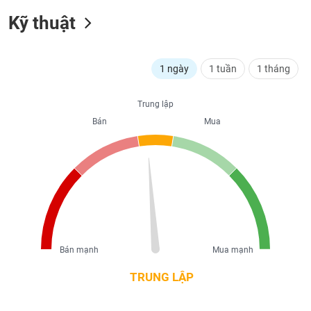
liệu
Kỹ thuật
Tâm
lý
TIÊU
thị
1 ngày
1 tuần
1 tháng
DÙNG
trường
KHÔNG
THIẾT
Trung lập
YẾU
Bán
Mua
TIÊU
DÙNG
THIẾT
YẾU
Bán mạnh
Mua mạnh
TRUNG LẬP
CHĂM