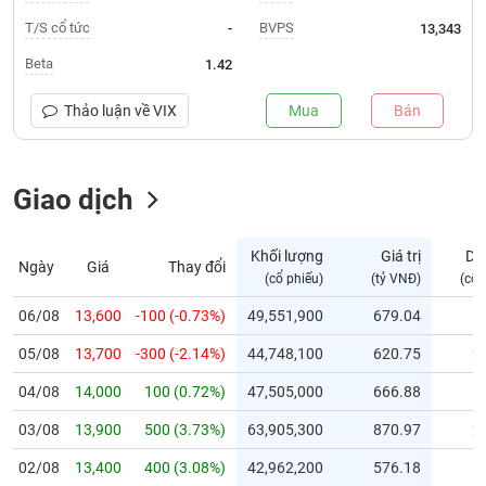
T/S cổ tức
BVPS
-
13,343
Trạng
thái
Beta
1.42
NGÀNH
cổ
phiếu
Thảo luận về
VIX
Mua
Bán
Quy
DOANH
mô
NGHIỆP
Giao dịch
thị
trường
Niêm
Khối lượng
Giá trị
Dư
Ngày
Giá
Thay đổi
CỔ
yết
(cổ phiếu)
(tỷ VNĐ)
(cổ 
PHIẾU
Niêm
06/08
13,600
-100 (-0.73%)
49,551,900
679.04
1
yết
mới
05/08
13,700
-300 (-2.14%)
44,748,100
620.75
2
PHÁI
Niêm
SINH
04/08
14,000
100 (0.72%)
47,505,000
666.88
1
yết
03/08
13,900
500 (3.73%)
63,905,300
870.97
2
bổ
sung
TRÁI
02/08
13,400
400 (3.08%)
42,962,200
576.18
1