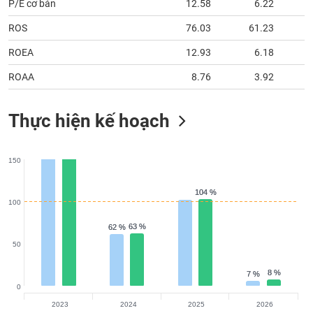
P/E cơ bản
12.58
6.22
ROS
76.03
61.23
ROEA
12.93
6.18
ROAA
8.76
3.92
Thực hiện kế hoạch
150
104 %
104 %
100
63 %
63 %
62 %
62 %
50
8 %
8 %
7 %
7 %
0
2023
2024
2025
2026