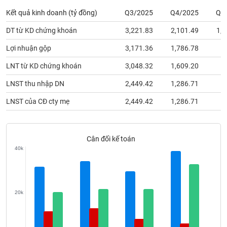
phân
Kết quả kinh doanh (tỷ đồng)
Q3/2025
Q4/2025
Q1
tích
(-)
DT từ KD chứng khoán
3,221.83
2,101.49
1,6
Lợi nhuận gộp
3,171.36
1,786.78
3
Thuật
ngữ
LNT từ KD chứng khoán
3,048.32
1,609.20
1
(-)
LNST thu nhập DN
2,449.42
1,286.71
1
Dịch
LNST của CĐ cty mẹ
2,449.42
1,286.71
1
vụ
(-)
Cân đối kế toán
Đào
40k
tạo
20k
Sách
tài