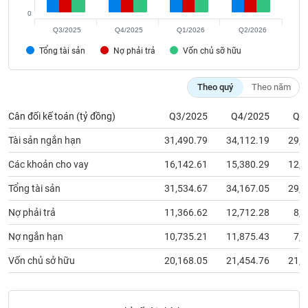
chính
0
Q3/2025
Q4/2025
Q1/2026
Q2/2026
Tổng tài sản
Nợ phải trả
Vốn chủ sỡ hữu
Công
cụ
Theo quý
Theo năm
đầu
tư
Cân đối kế toán (tỷ đồng)
Q3/2025
Q4/2025
Q1
Tài sản ngắn hạn
31,490.79
34,112.19
29,3
Các khoản cho vay
16,142.61
15,380.29
12,5
Truyền
Tổng tài sản
31,534.67
34,167.05
29,5
thông
tài
Nợ phải trả
11,366.62
12,712.28
8,0
chính
Nợ ngắn hạn
10,735.21
11,875.43
7,1
Vốn chủ sở hữu
20,168.05
21,454.76
21,5
Dữ
liệu