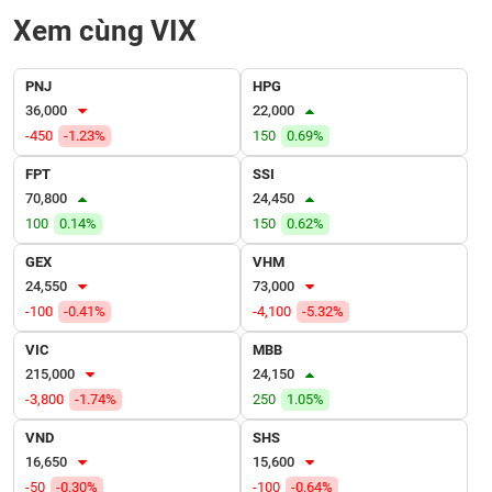
VỤ
Xem cùng VIX
TRUYỀN
THÔNG
PNJ
HPG
36,000
22,000
-450
-1.23%
150
0.69%
TIỆN
FPT
SSI
ÍCH
70,800
24,450
100
0.14%
150
0.62%
GEX
VHM
24,550
73,000
BẤT
-100
-0.41%
-4,100
-5.32%
ĐỘNG
SẢN
VIC
MBB
215,000
24,150
Mã
-3,800
-1.74%
250
1.05%
chứng
khoán
VND
SHS
(-)
16,650
15,600
-50
-0.30%
-100
-0.64%