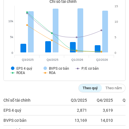
tài
Chỉ số tài chính
chính
15
10k
10
5k
5
0
0
Q3/2025
Q4/2025
Q1/2026
Q2/2026
EPS 4 quý
BVPS cơ bản
P/E cơ bản
ROEA
ROA
Theo quý
Theo năm
Chỉ số tài chính
Q3/2025
Q4/2025
Q1
EPS 4 quý
2,871
3,619
BVPS cơ bản
13,169
14,010
1