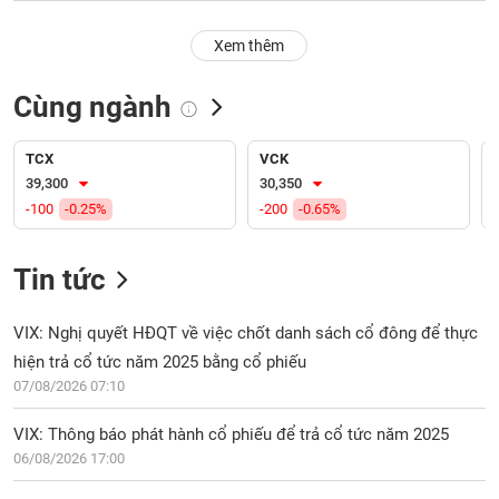
PHIẾU
Hủy
niêm
Xem thêm
yết
Theo
Cùng ngành
CÔNG
dõi
CỤ
đặc
ĐẦU
biệt
TCX
VCK
TƯ
39,300
30,350
Không
-100
-0.25%
-200
-0.65%
được
ký
XUẤT
quỹ
DỮ
Tin tức
LIỆU
Danh
mục
VIX: Nghị quyết HĐQT về việc chốt danh sách cổ đông để thực
ETF
hiện trả cổ tức năm 2025 bằng cổ phiếu
TIN
07/08/2026 07:10
Cổ
MỚI
phiếu
VIX: Thông báo phát hành cổ phiếu để trả cổ tức năm 2025
chi
Ngành
tiết
06/08/2026 17:00
(-)