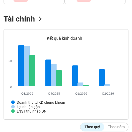
Tất cả
Cổ phiếu
Chỉ số
Chứng chỉ quỹ
Chứng q
Tài chính
Lãnh
đạo
(-)
Kết quả kinh doanh
Tất cả
Người nội bộ
Người liên quan
Cổ đông lớn
Tin
tức
2k
(-)
Bài
viết
0
của
Q3/2025
Q4/2025
Q1/2026
Q2/2026
tác
giả
Doanh thu từ KD chứng khoán
(-)
Lợi nhuận gộp
LNST thu nhập DN
Báo
Theo quý
Theo năm
cáo