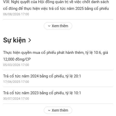
Tổng
VIX: Nghị quyết của Hội đồng quản trị về việc chốt danh sách
VS-
quan
SECTOR
cổ đông để thực hiện việc trả cổ tức năm 2025 bằng cổ phiếu
Giao
06/08/2026 17:00
dịch
Xem thêm
Tài
chính
NĂNG
Sự kiện
Phân
LƯỢNG
tích
Thực hiện quyền mua cổ phiếu phát hành thêm, tỷ lệ 10:6, giá
kỹ
thuật
12,000 đồng/CP
05/03/2026 17:00
Hồ
NGUYÊN
sơ
VẬT
Trả cổ tức năm 2024 bằng cổ phiếu, tỷ lệ 20:1
doanh
LIỆU
17/06/2025 17:00
nghiệp
Tin
Trả cổ tức năm 2023 bằng cổ phiếu, tỷ lệ 10:1
tức
30/07/2024 17:00
sự
CÔNG
kiện
Xem thêm
NGHIỆP
Tài