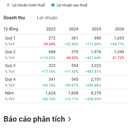
Lợi nhuận trước thuế
Lợi nhuận sau thuế
Doanh thu
Lợi nhuận
Tỷ đồng
2023
2024
2025
2026
Quý 1
272
361
980
1,653
% YoY
-39.04%
+32.56%
+171.69%
+68.77%
Quý 2
688
379
1,976
1,349
% YoY
+113.82%
-44.92%
+421.64%
-31.72%
Quý 3
323
554
3,222
% YoY
+77.16%
+71.43%
+481.81%
Quý 4
341
545
2,101
% YoY
+43.78%
+59.67%
+285.86%
Năm
1,624
1,838
8,279
% YoY
+36.76%
+13.17%
+350.49%
Báo cáo phân tích