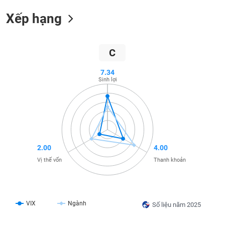
SÓC
SỨC
Xếp hạng
KHỎE
C
7.34
TÀI
Sinh lợi
CHÍNH
CÔNG
NGHỆ
2.00
4.00
THÔNG
Vị thế vốn
Thanh khoản
TIN
VIX
Ngành
Số liệu năm 2025
DỊCH