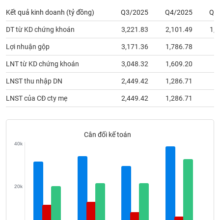
phân
Kết quả kinh doanh (tỷ đồng)
Q3/2025
Q4/2025
Q1
tích
(-)
DT từ KD chứng khoán
3,221.83
2,101.49
1,6
Lợi nhuận gộp
3,171.36
1,786.78
3
Thuật
ngữ
LNT từ KD chứng khoán
3,048.32
1,609.20
1
(-)
LNST thu nhập DN
2,449.42
1,286.71
1
Dịch
LNST của CĐ cty mẹ
2,449.42
1,286.71
1
vụ
(-)
Cân đối kế toán
Đào
40k
tạo
20k
Sách
tài