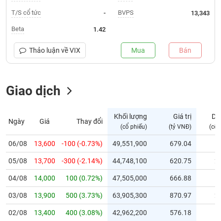
T/S cổ tức
BVPS
-
13,343
Trạng
thái
Beta
1.42
NGÀNH
cổ
phiếu
Thảo luận về
VIX
Mua
Bán
Quy
DOANH
mô
NGHIỆP
Giao dịch
thị
trường
Niêm
Khối lượng
Giá trị
Dư
Ngày
Giá
Thay đổi
CỔ
yết
(cổ phiếu)
(tỷ VNĐ)
(cổ 
PHIẾU
Niêm
06/08
13,600
-100 (-0.73%)
49,551,900
679.04
1
yết
mới
05/08
13,700
-300 (-2.14%)
44,748,100
620.75
2
PHÁI
Niêm
SINH
04/08
14,000
100 (0.72%)
47,505,000
666.88
1
yết
03/08
13,900
500 (3.73%)
63,905,300
870.97
2
bổ
sung
TRÁI
02/08
13,400
400 (3.08%)
42,962,200
576.18
1