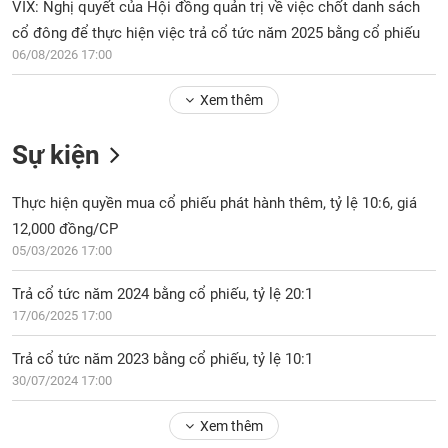
Tổng
VIX: Nghị quyết của Hội đồng quản trị về việc chốt danh sách
VS-
quan
SECTOR
cổ đông để thực hiện việc trả cổ tức năm 2025 bằng cổ phiếu
Giao
06/08/2026 17:00
dịch
Xem thêm
Tài
chính
NĂNG
Sự kiện
Phân
LƯỢNG
tích
Thực hiện quyền mua cổ phiếu phát hành thêm, tỷ lệ 10:6, giá
kỹ
thuật
12,000 đồng/CP
05/03/2026 17:00
Hồ
NGUYÊN
sơ
VẬT
Trả cổ tức năm 2024 bằng cổ phiếu, tỷ lệ 20:1
doanh
LIỆU
17/06/2025 17:00
nghiệp
Tin
Trả cổ tức năm 2023 bằng cổ phiếu, tỷ lệ 10:1
tức
30/07/2024 17:00
sự
CÔNG
kiện
Xem thêm
NGHIỆP
Tài