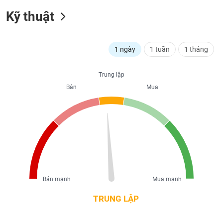
liệu
Kỹ thuật
Tâm
lý
TIÊU
thị
1 ngày
1 tuần
1 tháng
DÙNG
trường
KHÔNG
THIẾT
Trung lập
YẾU
Bán
Mua
TIÊU
DÙNG
THIẾT
YẾU
Bán mạnh
Mua mạnh
TRUNG LẬP
CHĂM