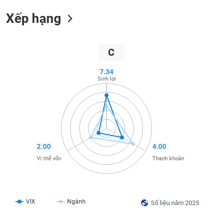
SÓC
SỨC
Xếp hạng
KHỎE
C
7.34
TÀI
Sinh lợi
CHÍNH
CÔNG
NGHỆ
2.00
4.00
THÔNG
Vị thế vốn
Thanh khoản
TIN
VIX
Ngành
Số liệu năm 2025
DỊCH