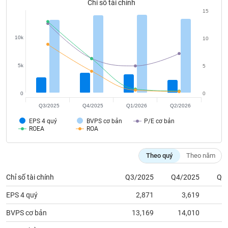
tài
Chỉ số tài chính
chính
15
10k
10
5k
5
0
0
Q3/2025
Q4/2025
Q1/2026
Q2/2026
EPS 4 quý
BVPS cơ bản
P/E cơ bản
ROEA
ROA
Theo quý
Theo năm
Chỉ số tài chính
Q3/2025
Q4/2025
Q1
EPS 4 quý
2,871
3,619
BVPS cơ bản
13,169
14,010
1