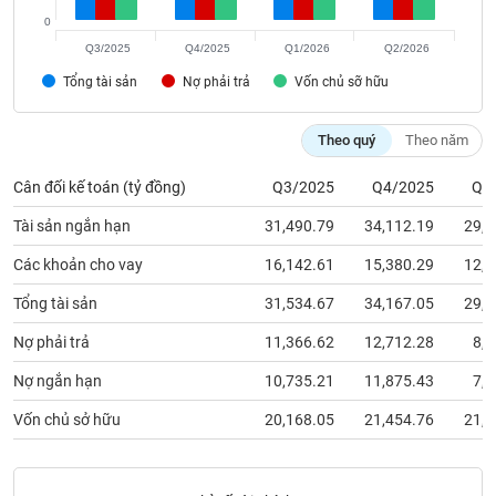
chính
0
Q3/2025
Q4/2025
Q1/2026
Q2/2026
Tổng tài sản
Nợ phải trả
Vốn chủ sỡ hữu
Công
cụ
Theo quý
Theo năm
đầu
tư
Cân đối kế toán (tỷ đồng)
Q3/2025
Q4/2025
Q1
Tài sản ngắn hạn
31,490.79
34,112.19
29,3
Các khoản cho vay
16,142.61
15,380.29
12,5
Truyền
Tổng tài sản
31,534.67
34,167.05
29,5
thông
tài
Nợ phải trả
11,366.62
12,712.28
8,0
chính
Nợ ngắn hạn
10,735.21
11,875.43
7,1
Vốn chủ sở hữu
20,168.05
21,454.76
21,5
Dữ
liệu