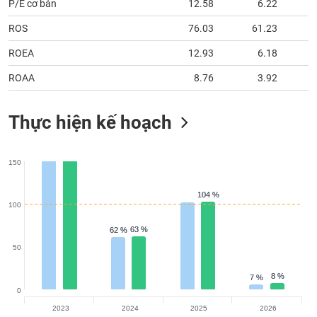
P/E cơ bản
12.58
6.22
ROS
76.03
61.23
ROEA
12.93
6.18
ROAA
8.76
3.92
Thực hiện kế hoạch
150
104 %
104 %
100
63 %
63 %
62 %
62 %
50
8 %
8 %
7 %
7 %
0
2023
2024
2025
2026