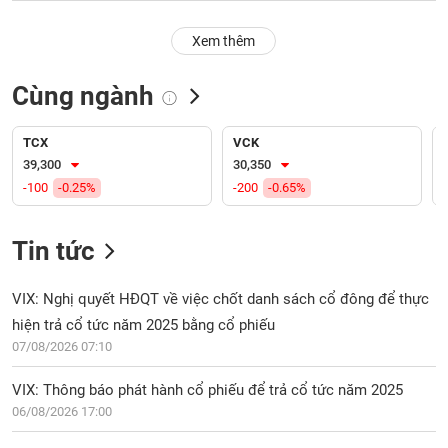
PHIẾU
Hủy
niêm
Xem thêm
yết
Theo
Cùng ngành
CÔNG
dõi
CỤ
đặc
ĐẦU
biệt
TCX
VCK
TƯ
39,300
30,350
Không
-100
-0.25%
-200
-0.65%
được
ký
XUẤT
quỹ
DỮ
Tin tức
LIỆU
Danh
mục
VIX: Nghị quyết HĐQT về việc chốt danh sách cổ đông để thực
ETF
hiện trả cổ tức năm 2025 bằng cổ phiếu
TIN
07/08/2026 07:10
Cổ
MỚI
phiếu
VIX: Thông báo phát hành cổ phiếu để trả cổ tức năm 2025
chi
Ngành
tiết
06/08/2026 17:00
(-)