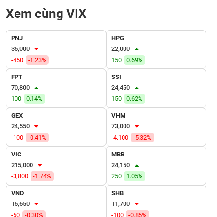
VỤ
Xem cùng VIX
TRUYỀN
THÔNG
PNJ
HPG
36,000
22,000
-450
-1.23%
150
0.69%
TIỆN
FPT
SSI
ÍCH
70,800
24,450
100
0.14%
150
0.62%
GEX
VHM
24,550
73,000
BẤT
-100
-0.41%
-4,100
-5.32%
ĐỘNG
SẢN
VIC
MBB
215,000
24,150
Mã
-3,800
-1.74%
250
1.05%
chứng
khoán
VND
SHB
(-)
16,650
11,700
-50
-0.30%
-100
-0.85%