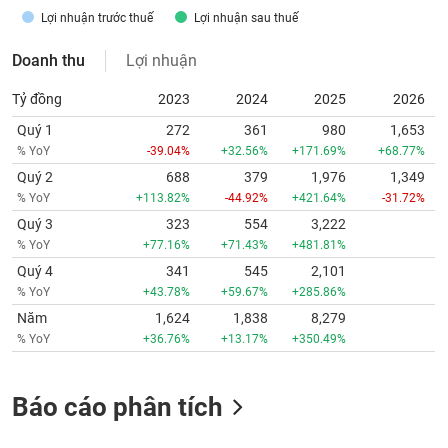
Lợi nhuận trước thuế
Lợi nhuận sau thuế
Doanh thu
Lợi nhuận
Tỷ đồng
2023
2024
2025
2026
Quý 1
272
361
980
1,653
% YoY
-39.04%
+32.56%
+171.69%
+68.77%
Quý 2
688
379
1,976
1,349
% YoY
+113.82%
-44.92%
+421.64%
-31.72%
Quý 3
323
554
3,222
% YoY
+77.16%
+71.43%
+481.81%
Quý 4
341
545
2,101
% YoY
+43.78%
+59.67%
+285.86%
Năm
1,624
1,838
8,279
% YoY
+36.76%
+13.17%
+350.49%
Báo cáo phân tích