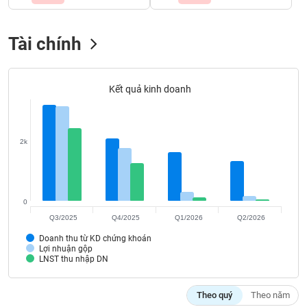
Tất cả
Cổ phiếu
Chỉ số
Chứng chỉ quỹ
Chứng q
Tài chính
Lãnh
đạo
(-)
Kết quả kinh doanh
Tất cả
Người nội bộ
Người liên quan
Cổ đông lớn
Tin
tức
2k
(-)
Bài
viết
0
của
Q3/2025
Q4/2025
Q1/2026
Q2/2026
tác
giả
Doanh thu từ KD chứng khoán
(-)
Lợi nhuận gộp
LNST thu nhập DN
Báo
Theo quý
Theo năm
cáo