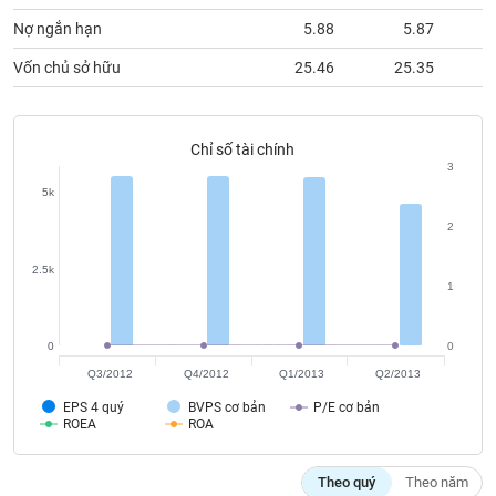
Tất cả
Cổ phiếu
Chỉ số
Chứng chỉ quỹ
Chứng q
Nợ ngắn hạn
5.88
5.87
Lãnh
Vốn chủ sở hữu
25.46
25.35
đạo
(-)
Tất cả
Người nội bộ
Người liên quan
Cổ đông lớn
Chỉ số tài chính
3
5k
Tin
tức
2
(-)
2.5k
1
Bài
viết
của
0
0
tác
Q3/2012
Q4/2012
Q1/2013
Q2/2013
giả
(-)
EPS 4 quý
BVPS cơ bản
P/E cơ bản
ROEA
ROA
Báo
Theo quý
Theo năm
cáo