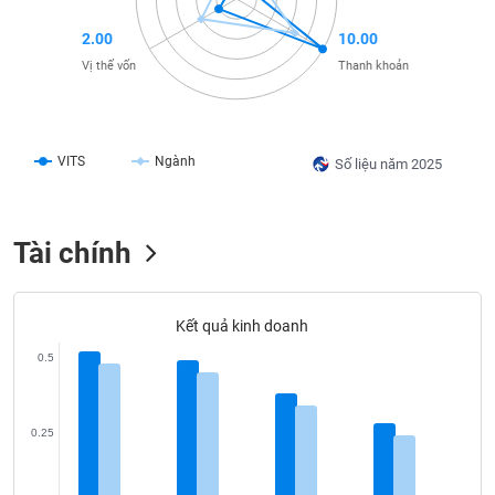
liệu
2.00
10.00
Tâm
Vị thế vốn
Thanh khoản
lý
TIÊU
thị
DÙNG
trường
KHÔNG
THIẾT
VITS
Ngành
Số liệu năm 2025
YẾU
Tài chính
TIÊU
DÙNG
Kết quả kinh doanh
THIẾT
0.5
YẾU
0.25
CHĂM