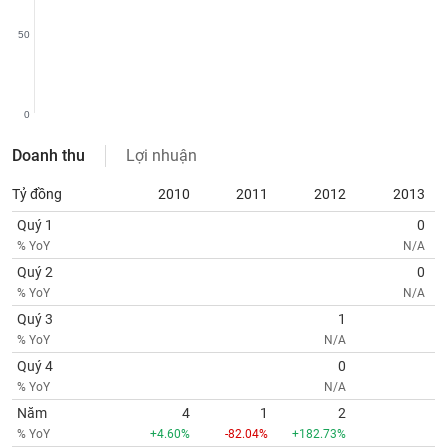
chính
50
Công
0
cụ
đầu
Doanh thu
Lợi nhuận
tư
Tỷ đồng
2010
2011
2012
2013
Quý 1
0
% YoY
N/A
Truyền
Quý 2
0
thông
% YoY
N/A
tài
chính
Quý 3
1
% YoY
N/A
Quý 4
0
% YoY
N/A
Dữ
Năm
4
1
2
liệu
% YoY
+4.60%
-82.04%
+182.73%