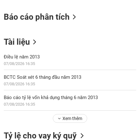
tài
chính
Báo cáo phân tích
Tài liệu
Điều lệ năm 2013
07/08/2026 16:35
BCTC Soát xét 6 tháng đầu năm 2013
07/08/2026 16:35
Báo cáo tỷ lệ vốn khả dụng tháng 6 năm 2013
07/08/2026 16:35
Xem thêm
Tỷ lệ cho vay ký quỹ