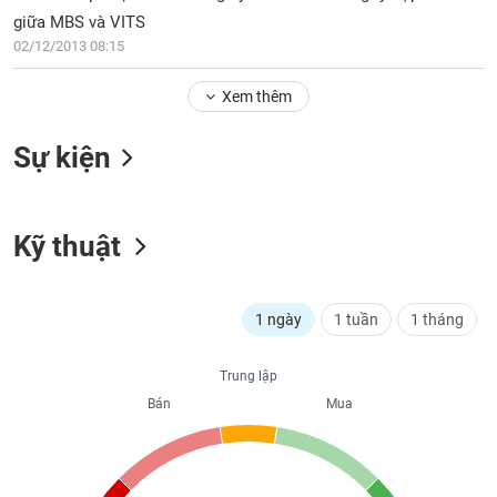
PHIẾU
Hủy
giữa MBS và VITS
niêm
02/12/2013 08:15
yết
Theo
Xem thêm
CÔNG
dõi
CỤ
đặc
ĐẦU
Sự kiện
biệt
TƯ
Không
được
Kỹ thuật
ký
XUẤT
quỹ
DỮ
LIỆU
Danh
1 ngày
1 tuần
1 tháng
mục
ETF
TIN
Trung lập
Cổ
MỚI
Bán
Mua
phiếu
chi
Ngành
tiết
(-)