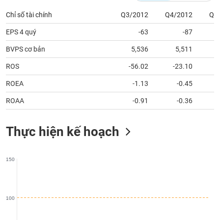
phân
tích
Chỉ số tài chính
Q3/2012
Q4/2012
Q1
(-)
EPS 4 quý
-63
-87
BVPS cơ bản
5,536
5,511
Thuật
ngữ
(-)
ROS
-56.02
-23.10
ROEA
-1.13
-0.45
Dịch
ROAA
-0.91
-0.36
vụ
(-)
Thực hiện kế hoạch
Đào
tạo
150
100
Sách
tài