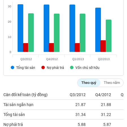
VỤ
30
TRUYỀN
THÔNG
20
10
TIỆN
ÍCH
0
Q3/2012
Q4/2012
Q1/2013
Q2/2013
Tổng tài sản
Nợ phải trả
Vốn chủ sỡ hữu
BẤT
Theo quý
Theo năm
ĐỘNG
SẢN
Cân đối kế toán (tỷ đồng)
Q3/2012
Q4/2012
Q1
Mã
Tài sản ngắn hạn
21.87
21.88
chứng
khoán
Tổng tài sản
31.34
31.22
(-)
Nợ phải trả
5.88
5.87