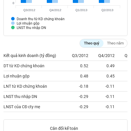
SÓC
0
SỨC
Q3/2012
Q4/2012
Q1/2013
Q2/2013
KHỎE
Doanh thu từ KD chứng khoán
Lợi nhuận gộp
LNST thu nhập DN
TÀI
Theo quý
Theo năm
CHÍNH
Kết quả kinh doanh (tỷ đồng)
Q3/2012
Q4/2012
Q1
DT từ KD chứng khoán
0.52
0.49
Lợi nhuận gộp
0.48
0.45
CÔNG
NGHỆ
LNT từ KD chứng khoán
-0.18
-0.11
THÔNG
LNST thu nhập DN
-0.29
-0.11
TIN
LNST của CĐ cty mẹ
-0.29
-0.11
DỊCH
Cân đối kế toán