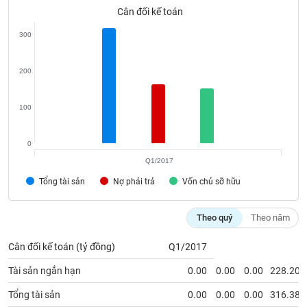
VỤ
Cân đối kế toán
TRUYỀN
THÔNG
300
200
TIỆN
100
ÍCH
0
Q1/2017
Tổng tài sản
Nợ phải trả
Vốn chủ sỡ hữu
BẤT
ĐỘNG
SẢN
Theo quý
Theo năm
Cân đối kế toán (tỷ đồng)
Q1/2017
Mã
chứng
Tài sản ngắn hạn
0.00
0.00
0.00
228.20
khoán
(-)
Tổng tài sản
0.00
0.00
0.00
316.38