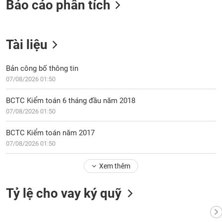
tài
Báo cáo phân tích
chính
Tài liệu
Bản công bố thông tin
07/08/2026 01:50
BCTC Kiểm toán 6 tháng đầu năm 2018
07/08/2026 01:50
BCTC Kiểm toán năm 2017
07/08/2026 01:50
Xem thêm
Tỷ lệ cho vay ký quỹ