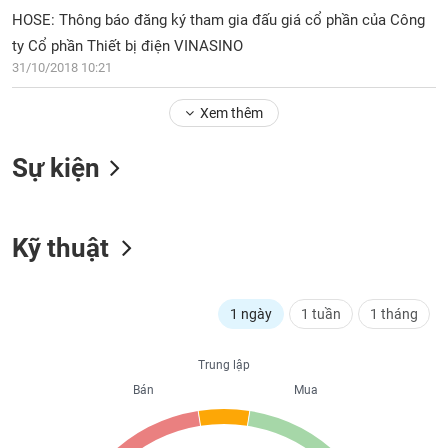
PHIẾU
Hủy
HOSE: Thông báo đăng ký tham gia đấu giá cổ phần của Công
niêm
ty Cổ phần Thiết bị điện VINASINO
yết
31/10/2018 10:21
Theo
CÔNG
dõi
CỤ
Xem thêm
đặc
ĐẦU
biệt
TƯ
Sự kiện
Không
được
ký
XUẤT
quỹ
Kỹ thuật
DỮ
LIỆU
Danh
mục
ETF
1 ngày
1 tuần
1 tháng
TIN
Cổ
MỚI
Trung lập
phiếu
chi
Bán
Mua
Ngành
tiết
(-)