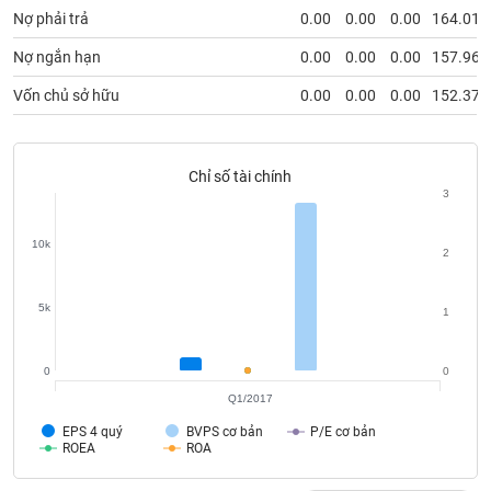
Tất cả
Cổ phiếu
Chỉ số
Chứng chỉ quỹ
Chứng q
Nợ phải trả
0.00
0.00
0.00
164.01
Nợ ngắn hạn
0.00
0.00
0.00
157.96
Lãnh
đạo
Vốn chủ sở hữu
0.00
0.00
0.00
152.37
(-)
Tất cả
Người nội bộ
Người liên quan
Cổ đông lớn
Chỉ số tài chính
3
Tin
tức
(-)
10k
2
Bài
5k
1
viết
của
tác
0
0
giả
(-)
Q1/2017
EPS 4 quý
BVPS cơ bản
P/E cơ bản
ROEA
ROA
Báo
cáo