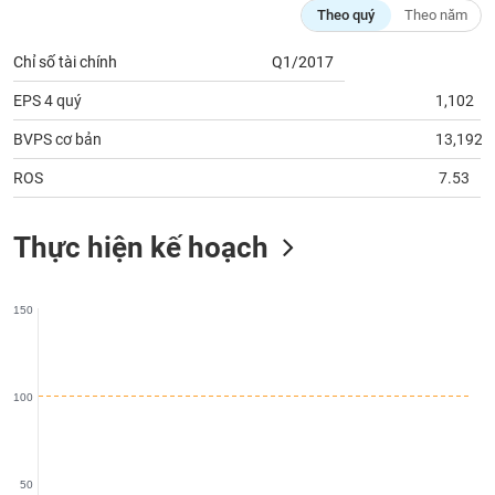
phân
Theo quý
Theo năm
tích
(-)
Chỉ số tài chính
Q1/2017
EPS 4 quý
1,102
Thuật
ngữ
BVPS cơ bản
13,192
(-)
ROS
7.53
Dịch
vụ
Thực hiện kế hoạch
(-)
150
Đào
tạo
100
Sách
tài
50