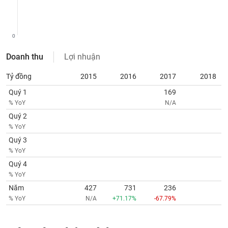
chính
0
Công
Doanh thu
Lợi nhuận
cụ
đầu
Tỷ đồng
2015
2016
2017
2018
tư
Quý 1
169
% YoY
N/A
Quý 2
% YoY
Truyền
thông
Quý 3
tài
% YoY
chính
Quý 4
% YoY
Năm
427
731
236
% YoY
N/A
+71.17%
-67.79%
Dữ
liệu