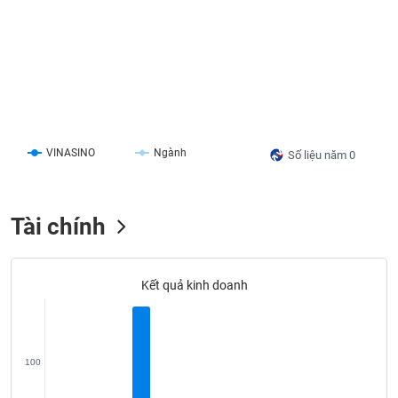
liệu
Tâm
lý
TIÊU
thị
DÙNG
trường
KHÔNG
THIẾT
YẾU
VINASINO
Ngành
Số liệu năm 0
Tài chính
TIÊU
DÙNG
THIẾT
Kết quả kinh doanh
YẾU
100
CHĂM