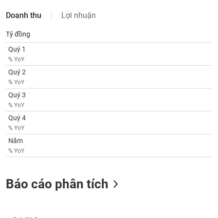
VỤ
TRUYỀN
Doanh thu
Lợi nhuận
THÔNG
Tỷ đồng
Quý 1
% YoY
Quý 2
TIỆN
% YoY
ÍCH
Quý 3
% YoY
Quý 4
% YoY
BẤT
Năm
ĐỘNG
% YoY
SẢN
Mã
Báo cáo phân tích
chứng
khoán
(-)