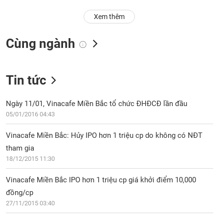
Trạng
Xem thêm
thái
NGÀNH
cổ
Cùng ngành
phiếu
Quy
DOANH
mô
Tin tức
NGHIỆP
thị
trường
Ngày 11/01, Vinacafe Miền Bắc tổ chức ĐHĐCĐ lần đầu
Niêm
05/01/2016 04:43
CỔ
yết
PHIẾU
Vinacafe Miền Bắc: Hủy IPO hơn 1 triệu cp do không có NĐT
Niêm
tham gia
yết
18/12/2015 11:30
mới
PHÁI
Niêm
SINH
Vinacafe Miền Bắc IPO hơn 1 triệu cp giá khởi điểm 10,000
yết
đồng/cp
bổ
27/11/2015 03:40
sung
TRÁI