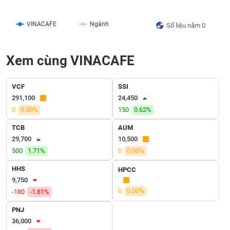
liệu
VINACAFE
Ngành
Số liệu năm 0
Tâm
lý
TIÊU
thị
DÙNG
Xem cùng VINACAFE
trường
KHÔNG
THIẾT
YẾU
VCF
SSI
291,100
24,450
0
0.00%
150
0.62%
TCB
AUM
TIÊU
29,700
10,500
DÙNG
500
1.71%
0
0.00%
THIẾT
HHS
HPCC
YẾU
9,750
0
0.00%
-180
-1.81%
PNJ
36,000
CHĂM