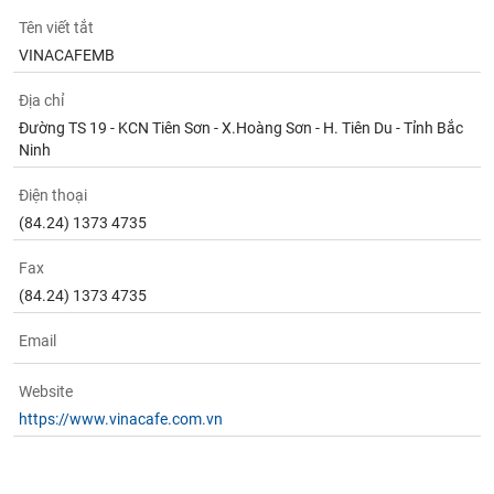
phân
Tên viết tắt
tích
(-)
VINACAFEMB
Địa chỉ
Thuật
Đường TS 19 - KCN Tiên Sơn - X.Hoàng Sơn - H. Tiên Du - Tỉnh Bắc
ngữ
(-)
Ninh
Điện thoại
Dịch
(84.24) 1373 4735
vụ
(-)
Fax
(84.24) 1373 4735
Đào
Email
tạo
Website
https://www.vinacafe.com.vn
Sách
tài