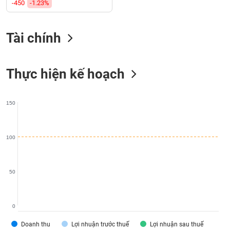
SÓC
-450
-1.23%
SỨC
KHỎE
Tài chính
Thực hiện kế hoạch
TÀI
CHÍNH
150
CÔNG
100
NGHỆ
THÔNG
TIN
50
0
DỊCH
Doanh thu
Lợi nhuận trước thuế
Lợi nhuận sau thuế