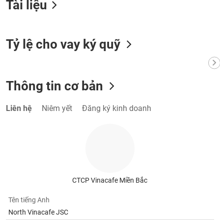
Tài liệu
Tất cả
Cổ phiếu
Chỉ số
Chứng chỉ quỹ
Chứng q
Lãnh
đạo
Tỷ lệ cho vay ký quỹ
(-)
Tất cả
Người nội bộ
Người liên quan
Cổ đông lớn
Thông tin cơ bản
Tin
tức
(-)
Liên hệ
Niêm yết
Đăng ký kinh doanh
Bài
viết
của
tác
giả
(-)
CTCP Vinacafe Miền Bắc
Tên tiếng Anh
Báo
North Vinacafe JSC
cáo