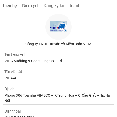
chính
Liên hệ
Niêm yết
Đăng ký kinh doanh
Công
cụ
đầu
tư
Công ty TNHH Tư vấn và Kiểm toán VIHA
Tên tiếng Anh
VIHA Auditing & Consulting Co., Ltd
Truyền
Tên viết tắt
thông
tài
VIHAAC
chính
Địa chỉ
Phòng 306 Tòa nhà VIMECO – P.Trung Hòa – Q.Cầu Giấy – Tp.Hà
Nội
Dữ
Điện thoại
liệu