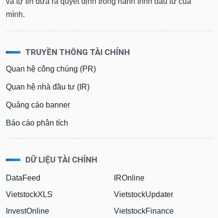
và tự tin đưa ra quyết định trong hành trình đầu tư của
mình.
TRUYỀN THÔNG TÀI CHÍNH
Quan hệ công chúng (PR)
Quan hệ nhà đầu tư (IR)
Quảng cáo banner
Báo cáo phân tích
DỮ LIỆU TÀI CHÍNH
DataFeed
IROnline
VietstockXLS
VietstockUpdater
InvestOnline
VietstockFinance