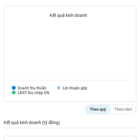
liệu
Kết quả kinh doanh
Tâm
lý
TIÊU
thị
DÙNG
trường
KHÔNG
THIẾT
YẾU
TIÊU
Doanh thu thuần
Lợi nhuận gộp
DÙNG
LNST thu nhập DN
THIẾT
YẾU
Theo quý
Theo năm
Kết quả kinh doanh (tỷ đồng)
CHĂM