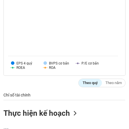
VỤ
TRUYỀN
THÔNG
TIỆN
ÍCH
EPS 4 quý
BVPS cơ bản
P/E cơ bản
ROEA
ROA
BẤT
Theo quý
Theo năm
ĐỘNG
SẢN
Chỉ số tài chính
Mã
chứng
Thực hiện kế hoạch
khoán
(-)