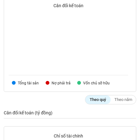
SÓC
Cân đối kế toán
SỨC
KHỎE
TÀI
CHÍNH
Tổng tài sản
Nợ phải trả
Vốn chủ sỡ hữu
CÔNG
NGHỆ
THÔNG
Theo quý
Theo năm
TIN
Cân đối kế toán (tỷ đồng)
DỊCH
Chỉ số tài chính