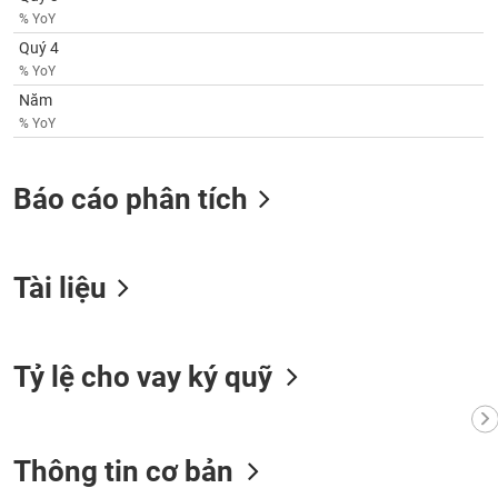
phân
% YoY
tích
(-)
Quý 4
% YoY
Năm
Thuật
% YoY
ngữ
(-)
Báo cáo phân tích
Dịch
vụ
(-)
Tài liệu
Đào
tạo
Tỷ lệ cho vay ký quỹ
Sách
Thông tin cơ bản
tài