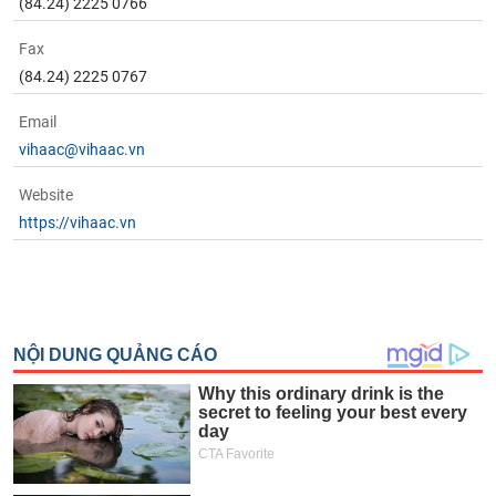
tài
(84.24) 2225 0766
chính
Fax
(84.24) 2225 0767
Email
vihaac@vihaac.vn
Website
https://vihaac.vn