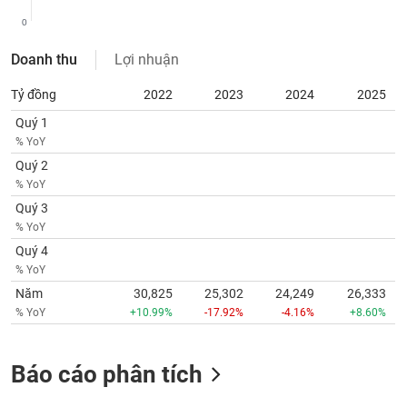
tài
chính
0
Doanh thu
Lợi nhuận
Tỷ đồng
2022
2023
2024
2025
Quý 1
% YoY
Quý 2
% YoY
Quý 3
% YoY
Quý 4
% YoY
Năm
30,825
25,302
24,249
26,333
% YoY
+10.99%
-17.92%
-4.16%
+8.60%
Báo cáo phân tích