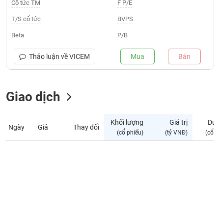
Giá
Cổ tức TM
F P/E
tích
Đặt
T/S cổ tức
BVPS
Biểu
lệnh
đồ
ĐÔNG
Beta
P/B
Nước
tài
DƯƠNG
ngoài
chính
Thảo luận về
VICEM
Mua
Bán
Tự
TÀI
doanh
CHÍNH
Giao dịch
Ảnh
CÁ
hưởng
NHÂN
chỉ
Khối lượng
Giá trị
Dư 
số
Ngày
Giá
Thay đổi
(cổ phiếu)
(tỷ VNĐ)
(cổ p
Biến
PHÂN
động
TÍCH
cổ
VIETSTOCKFINANCE
phiếu
Giao
dịch
VĨ
nội
MÔ
bộ