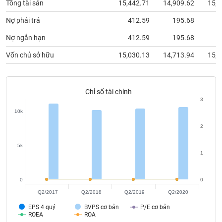
Tổng tài sản
15,442.71
14,909.62
15,6
phân
tích
(-)
Nợ phải trả
412.59
195.68
5
Nợ ngắn hạn
412.59
195.68
5
Thuật
Vốn chủ sở hữu
15,030.13
14,713.94
15,0
ngữ
(-)
Chỉ số tài chính
Dịch
3
vụ
10k
(-)
2
Đào
5k
1
tạo
0
0
Q2/2017
Q2/2018
Q2/2019
Q2/2020
Sách
EPS 4 quý
BVPS cơ bản
P/E cơ bản
tài
ROEA
ROA