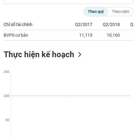
chính
Theo quý
Theo năm
Chỉ số tài chính
Q2/2017
Q2/2018
Q2
Công
BVPS cơ bản
11,115
10,160
1
cụ
đầu
tư
Thực hiện kế hoạch
150
Truyền
thông
tài
chính
100
50
Dữ
liệu