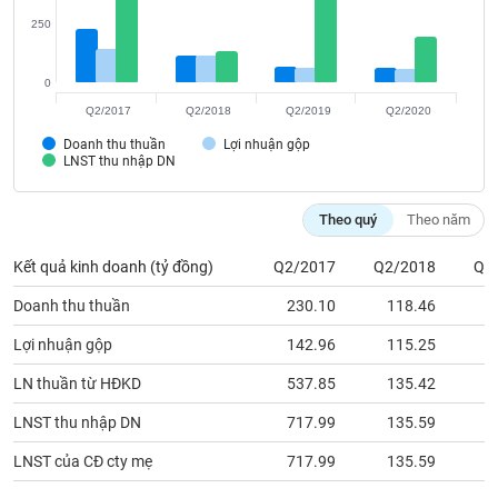
VỤ
250
TRUYỀN
THÔNG
0
Q2/2017
Q2/2018
Q2/2019
Q2/2020
Doanh thu thuần
Lợi nhuận gộp
LNST thu nhập DN
TIỆN
ÍCH
Theo quý
Theo năm
Kết quả kinh doanh (tỷ đồng)
Q2/2017
Q2/2018
Q2
BẤT
Doanh thu thuần
230.10
118.46
ĐỘNG
Lợi nhuận gộp
142.96
115.25
SẢN
LN thuần từ HĐKD
537.85
135.42
4
Mã
chứng
LNST thu nhập DN
717.99
135.59
4
khoán
(-)
LNST của CĐ cty mẹ
717.99
135.59
4