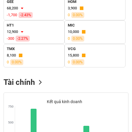
SÓC
GEE
HOM
SỨC
68,200
3,900
KHỎE
-1,700
-2.43%
0
0.00%
HT1
MIC
12,900
10,000
-300
-2.27%
0
0.00%
TÀI
TMX
VCG
CHÍNH
8,100
15,800
0
0.00%
0
0.00%
CÔNG
Tài chính
NGHỆ
THÔNG
TIN
Kết quả kinh doanh
750
500
DỊCH