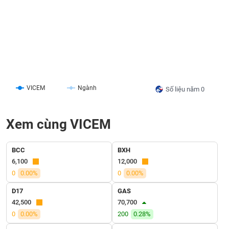
liệu
Tâm
lý
TIÊU
thị
DÙNG
trường
KHÔNG
THIẾT
YẾU
VICEM
Ngành
Số liệu năm 0
Xem cùng VICEM
TIÊU
DÙNG
BCC
BXH
THIẾT
6,100
12,000
YẾU
0
0.00%
0
0.00%
D17
GAS
42,500
70,700
0
0.00%
200
0.28%
CHĂM