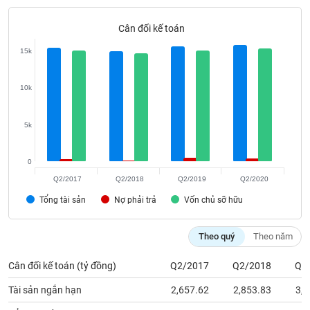
Tất cả
Cổ phiếu
Chỉ số
Chứng chỉ quỹ
Chứng q
Cân đối kế toán
Lãnh
đạo
15k
(-)
10k
Tất cả
Người nội bộ
Người liên quan
Cổ đông lớn
5k
Tin
tức
(-)
0
Q2/2017
Q2/2018
Q2/2019
Q2/2020
Bài
Tổng tài sản
Nợ phải trả
Vốn chủ sỡ hữu
viết
của
tác
Theo quý
Theo năm
giả
(-)
Cân đối kế toán (tỷ đồng)
Q2/2017
Q2/2018
Q2
Tài sản ngắn hạn
2,657.62
2,853.83
3,8
Báo
cáo