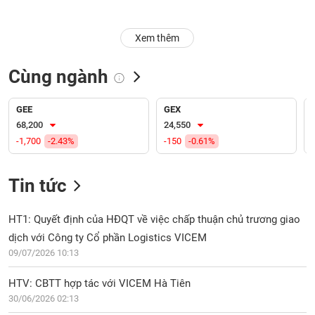
Trạng
Xem thêm
thái
NGÀNH
cổ
phiếu
Cùng ngành
Quy
DOANH
mô
GEE
GEX
NGHIỆP
thị
68,200
24,550
trường
-1,700
-2.43%
-150
-0.61%
Niêm
CỔ
yết
Tin tức
PHIẾU
Niêm
yết
HT1: Quyết định của HĐQT về việc chấp thuận chủ trương giao
mới
dịch với Công ty Cổ phần Logistics VICEM
PHÁI
Niêm
SINH
09/07/2026 10:13
yết
bổ
HTV: CBTT hợp tác với VICEM Hà Tiên
sung
30/06/2026 02:13
TRÁI