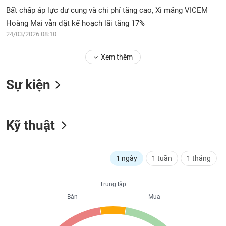
PHIẾU
Hủy
Bất chấp áp lực dư cung và chi phí tăng cao, Xi măng VICEM
niêm
Hoàng Mai vẫn đặt kế hoạch lãi tăng 17%
yết
24/03/2026 08:10
Theo
CÔNG
dõi
CỤ
Xem thêm
đặc
ĐẦU
biệt
TƯ
Sự kiện
Không
được
ký
XUẤT
quỹ
Kỹ thuật
DỮ
LIỆU
Danh
mục
ETF
1 ngày
1 tuần
1 tháng
TIN
Cổ
MỚI
Trung lập
phiếu
chi
Bán
Mua
Ngành
tiết
(-)