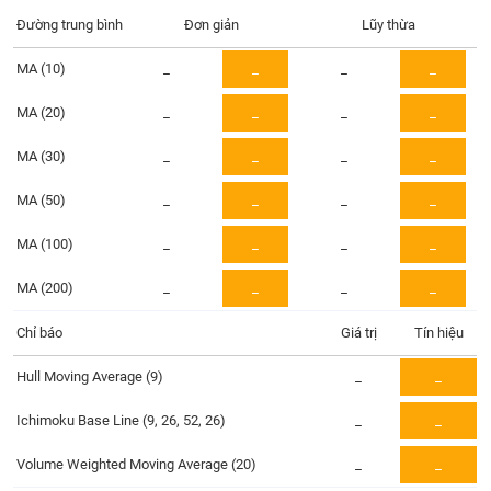
Tổng
VS-
quan
Đường trung bình
Đơn giản
Lũy thừa
SECTOR
Giao
MA (10)
_
_
_
_
dịch
MA (20)
_
_
_
_
Tài
chính
MA (30)
_
_
_
_
NĂNG
Phân
LƯỢNG
tích
MA (50)
_
_
_
_
kỹ
MA (100)
thuật
_
_
_
_
Hồ
MA (200)
_
_
_
_
NGUYÊN
sơ
VẬT
doanh
Chỉ báo
Giá trị
Tín hiệu
LIỆU
nghiệp
Hull Moving Average (9)
_
_
Tin
tức
Ichimoku Base Line (9, 26, 52, 26)
_
_
sự
CÔNG
kiện
Volume Weighted Moving Average (20)
_
_
NGHIỆP
Tài