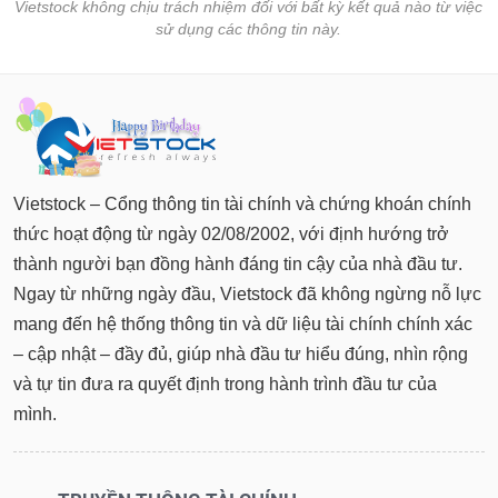
Tất cả
Cổ phiếu
Chỉ số
Chứng chỉ quỹ
Chứng q
Vietstock không chịu trách nhiệm đối với bất kỳ kết quả nào từ việc
sử dụng các thông tin này.
Lãnh
đạo
(-)
Tất cả
Người nội bộ
Người liên quan
Cổ đông lớn
Vietstock – Cổng thông tin tài chính và chứng khoán chính
Tin
tức
thức hoạt động từ ngày 02/08/2002, với định hướng trở
(-)
thành người bạn đồng hành đáng tin cậy của nhà đầu tư.
Ngay từ những ngày đầu, Vietstock đã không ngừng nỗ lực
Bài
mang đến hệ thống thông tin và dữ liệu tài chính chính xác
viết
của
– cập nhật – đầy đủ, giúp nhà đầu tư hiểu đúng, nhìn rộng
tác
và tự tin đưa ra quyết định trong hành trình đầu tư của
giả
(-)
mình.
Báo
cáo