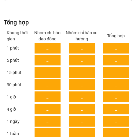
Giá
tích
Đặt
Biểu
lệnh
đồ
ĐÔNG
Tổng hợp
Nước
tài
DƯƠNG
ngoài
chính
Khung thời
Nhóm chỉ báo
Nhóm chỉ báo xu
Tổng hợp
gian
dao động
hướng
Tự
1 phút
_
_
_
TÀI
doanh
CHÍNH
Ảnh
_
_
_
5 phút
CÁ
hưởng
NHÂN
chỉ
_
_
_
15 phút
số
_
_
_
30 phút
Biến
PHÂN
động
TÍCH
_
_
_
1 giờ
cổ
VIETSTOCKFINANCE
phiếu
_
_
_
4 giờ
Giao
_
_
_
1 ngày
dịch
VĨ
nội
_
_
_
1 tuần
MÔ
bộ