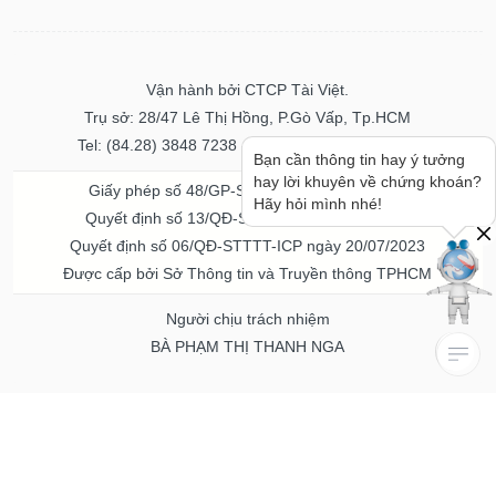
Vận hành bởi CTCP Tài Việt.
Trụ sở: 28/47 Lê Thị Hồng, P.Gò Vấp, Tp.HCM
Tel: (84.28) 3848 7238 - Fax: (84.28) 3848 7237
Bạn cần thông tin hay ý tưởng
hay lời khuyên về chứng khoán?
Giấy phép số 48/GP-STTTT ngày 04/11/2016
Hãy hỏi mình nhé!
Quyết định số 13/QĐ-STTTT ngày 02/11/2017
Quyết định số 06/QĐ-STTTT-ICP ngày 20/07/2023
Được cấp bởi Sở Thông tin và Truyền thông TPHCM
Người chịu trách nhiệm
BÀ PHẠM THỊ THANH NGA
Về chúng tôi
Quảng cáo & Dịch vụ
© Bản quyền thuộc về Vietstock