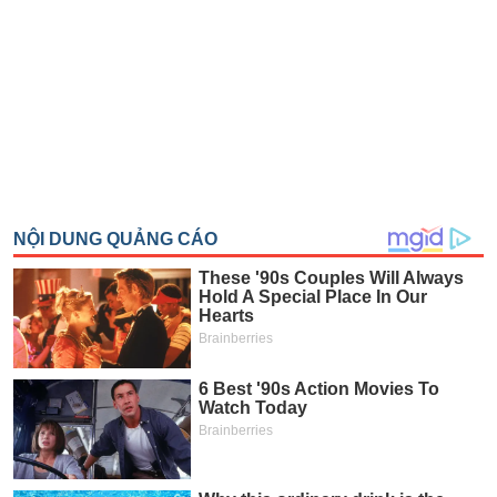
SÓC
SỨC
KHỎE
TÀI
CHÍNH
CÔNG
NGHỆ
THÔNG
TIN
DỊCH