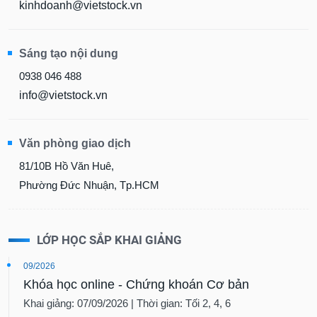
chính
kinhdoanh@vietstock.vn
Sáng tạo nội dung
Công
0938 046 488
cụ
info@vietstock.vn
đầu
tư
Văn phòng giao dịch
81/10B Hồ Văn Huê,
Truyền
Phường Đức Nhuận, Tp.HCM
thông
tài
chính
LỚP HỌC SẮP KHAI GIẢNG
09/2026
Khóa học online - Chứng khoán Cơ bản
Dữ
Khai giảng: 07/09/2026 | Thời gian: Tối 2, 4, 6
liệu