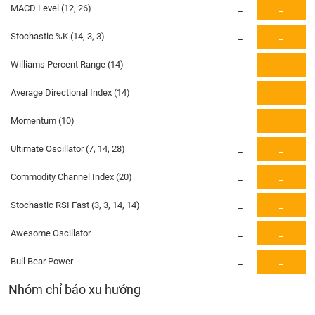
PHIẾU
Hủy
MACD Level (12, 26)
_
_
niêm
yết
Stochastic %K (14, 3, 3)
_
_
Theo
CÔNG
Williams Percent Range (14)
_
_
dõi
CỤ
đặc
ĐẦU
Average Directional Index (14)
_
_
biệt
TƯ
Momentum (10)
_
_
Không
được
Ultimate Oscillator (7, 14, 28)
_
_
ký
XUẤT
quỹ
DỮ
Commodity Channel Index (20)
_
_
LIỆU
Danh
mục
Stochastic RSI Fast (3, 3, 14, 14)
_
_
ETF
Awesome Oscillator
_
_
TIN
Cổ
MỚI
phiếu
Bull Bear Power
_
_
chi
Ngành
Nhóm chỉ báo xu hướng
tiết
(-)