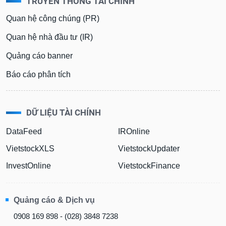
TRUYỀN THÔNG TÀI CHÍNH
phân
tích
Quan hệ công chúng (PR)
(-)
Quan hệ nhà đầu tư (IR)
Thuật
Quảng cáo banner
ngữ
(-)
Báo cáo phân tích
Dịch
vụ
DỮ LIỆU TÀI CHÍNH
(-)
DataFeed
IROnline
VietstockXLS
VietstockUpdater
Đào
tạo
InvestOnline
VietstockFinance
Quảng cáo & Dịch vụ
Sách
0908 169 898 - (028) 3848 7238
tài