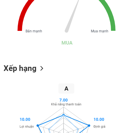
liệu
Tâm
lý
TIÊU
thị
DÙNG
Bán mạnh
Mua mạnh
trường
KHÔNG
MUA
THIẾT
YẾU
Xếp hạng
TIÊU
DÙNG
A
THIẾT
YẾU
7.00
Khả năng thanh toán
10.00
10.00
Lợi nhuận
Định giá
CHĂM