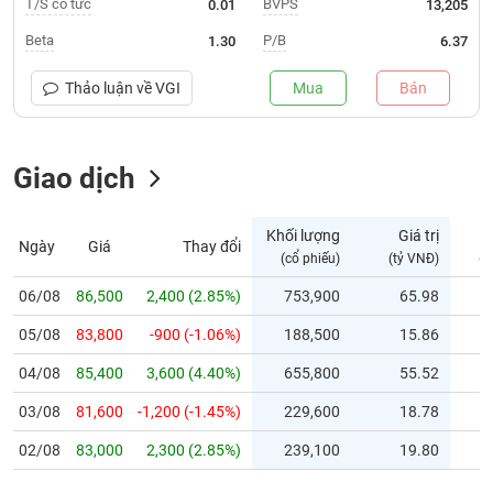
T/S cổ tức
BVPS
0.01
13,205
Trạng
Beta
P/B
1.30
6.37
thái
NGÀNH
cổ
Thảo luận về
VGI
Mua
Bán
phiếu
Quy
Giao dịch
DOANH
mô
NGHIỆP
thị
trường
Khối lượng
Giá trị
Ngày
Giá
Thay đổi
Niêm
(cổ phiếu)
(tỷ VNĐ)
(c
CỔ
yết
PHIẾU
06/08
86,500
2,400 (2.85%)
753,900
65.98
Niêm
05/08
yết
83,800
-900 (-1.06%)
188,500
15.86
mới
PHÁI
04/08
85,400
3,600 (4.40%)
655,800
55.52
Niêm
SINH
03/08
81,600
-1,200 (-1.45%)
229,600
18.78
yết
bổ
02/08
83,000
2,300 (2.85%)
239,100
19.80
sung
TRÁI