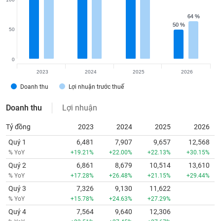
64 %
64 %
50 %
50 %
50
0
2023
2024
2025
2026
Doanh thu
Lợi nhuận trước thuế
Doanh thu
Lợi nhuận
Tỷ đồng
2023
2024
2025
2026
Quý 1
6,481
7,907
9,657
12,568
% YoY
+19.21%
+22.00%
+22.13%
+30.15%
Quý 2
6,861
8,679
10,514
13,610
% YoY
+17.28%
+26.48%
+21.15%
+29.44%
Quý 3
7,326
9,130
11,622
% YoY
+15.78%
+24.63%
+27.29%
Quý 4
7,564
9,640
12,306