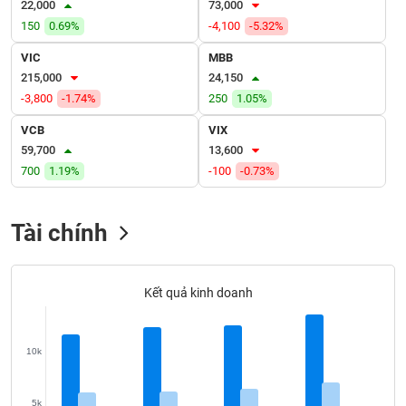
22,000
73,000
VỤ
TRUYỀN
150
0.69%
-4,100
-5.32%
THÔNG
VIC
MBB
215,000
24,150
-3,800
-1.74%
250
1.05%
VCB
VIX
TIỆN
59,700
13,600
ÍCH
700
1.19%
-100
-0.73%
Tài chính
BẤT
ĐỘNG
SẢN
Kết quả kinh doanh
Mã
chứng
10k
khoán
(-)
5k