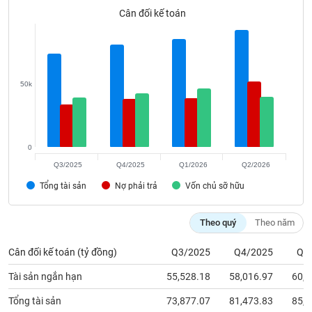
phân
Cân đối kế toán
tích
(-)
Thuật
ngữ
50k
(-)
Dịch
vụ
0
(-)
Q3/2025
Q4/2025
Q1/2026
Q2/2026
Tổng tài sản
Nợ phải trả
Vốn chủ sỡ hữu
Đào
tạo
Theo quý
Theo năm
Cân đối kế toán (tỷ đồng)
Q3/2025
Q4/2025
Q1
Tài sản ngắn hạn
55,528.18
58,016.97
60,0
Sách
tài
Tổng tài sản
73,877.07
81,473.83
85,6