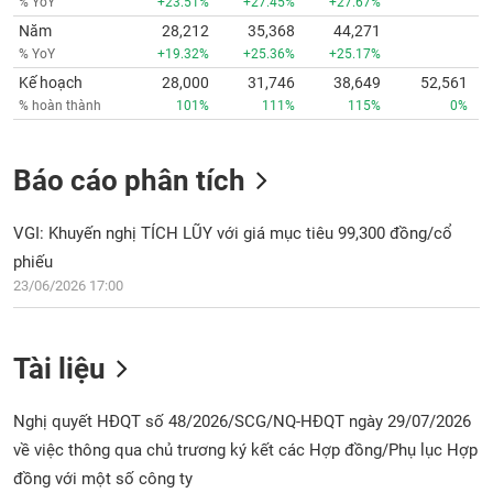
% YoY
+23.51%
+27.45%
+27.67%
Năm
28,212
35,368
44,271
% YoY
+19.32%
+25.36%
+25.17%
Kế hoạch
28,000
31,746
38,649
52,561
% hoàn thành
101%
111%
115%
0%
Báo cáo phân tích
VGI: Khuyến nghị TÍCH LŨY với giá mục tiêu 99,300 đồng/cổ
phiếu
23/06/2026 17:00
Tài liệu
Nghị quyết HĐQT số 48/2026/SCG/NQ-HĐQT ngày 29/07/2026
về việc thông qua chủ trương ký kết các Hợp đồng/Phụ lục Hợp
đồng với một số công ty