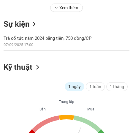
Tổng
VS-
quan
Xem thêm
SECTOR
Giao
Sự kiện
dịch
Tài
Trả cổ tức năm 2024 bằng tiền, 750 đồng/CP
chính
NĂNG
07/09/2025 17:00
Phân
LƯỢNG
tích
kỹ
Kỹ thuật
thuật
Hồ
NGUYÊN
sơ
VẬT
1 ngày
1 tuần
1 tháng
doanh
LIỆU
nghiệp
Trung lập
Tin
Bán
Mua
tức
sự
CÔNG
kiện
NGHIỆP
Tài