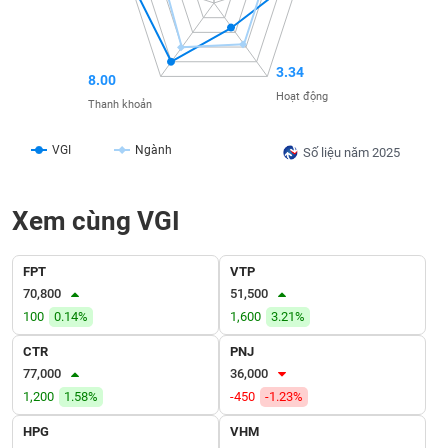
SÓC
SỨC
KHỎE
3.34
8.00
Hoạt động
Thanh khoản
TÀI
VGI
Ngành
Số liệu năm 2025
CHÍNH
Xem cùng VGI
CÔNG
FPT
VTP
NGHỆ
70,800
51,500
THÔNG
100
0.14%
1,600
3.21%
TIN
CTR
PNJ
77,000
36,000
1,200
1.58%
-450
-1.23%
HPG
VHM
DỊCH