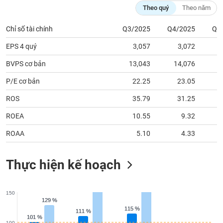
tài
Theo quý
Theo năm
chính
Chỉ số tài chính
Q3/2025
Q4/2025
Q1
EPS 4 quý
3,057
3,072
BVPS cơ bản
13,043
14,076
1
P/E cơ bản
22.25
23.05
ROS
35.79
31.25
ROEA
10.55
9.32
ROAA
5.10
4.33
Thực hiện kế hoạch
150
129 %
129 %
115 %
115 %
111 %
111 %
101 %
101 %
100