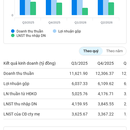
Tất cả
Cổ phiếu
Chỉ số
Chứng chỉ quỹ
Chứng q
0
Lãnh
đạo
Q3/2025
Q4/2025
Q1/2026
Q2/2026
(-)
Doanh thu thuần
Lợi nhuận gộp
LNST thu nhập DN
Tất cả
Người nội bộ
Người liên quan
Cổ đông lớn
Theo quý
Theo năm
Tin
tức
(-)
Kết quả kinh doanh (tỷ đồng)
Q3/2025
Q4/2025
Q1
Doanh thu thuần
11,621.90
12,306.37
12,5
Bài
Lợi nhuận gộp
6,037.33
6,109.62
6,3
viết
của
LN thuần từ HĐKD
5,025.76
4,176.71
3,4
tác
giả
LNST thu nhập DN
4,159.95
3,845.55
2,3
(-)
LNST của CĐ cty mẹ
3,625.67
3,367.22
1,7
Báo
cáo