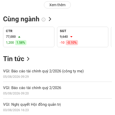
PHIẾU
Hủy
Xem thêm
niêm
yết
Cùng ngành
Theo
CÔNG
dõi
CỤ
đặc
CTR
SGT
ĐẦU
biệt
77,000
9,640
TƯ
1,200
1.58%
-10
-0.10%
Không
được
ký
Tin tức
XUẤT
quỹ
DỮ
LIỆU
Danh
VGI: Báo cáo tài chính quý 2/2026 (công ty mẹ)
mục
05/08/2026 09:29
ETF
TIN
VGI: Báo cáo tài chính quý 2/2026
Cổ
MỚI
05/08/2026 09:20
phiếu
chi
Ngành
VGI: Nghị quyết Hội đồng quản trị
tiết
(-)
03/08/2026 16:23