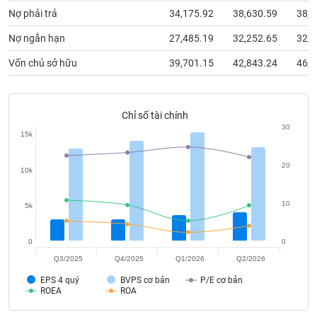
chính
Nợ phải trả
34,175.92
38,630.59
38,9
Nợ ngắn hạn
27,485.19
32,252.65
32,2
Vốn chủ sở hữu
39,701.15
42,843.24
46,6
Công
cụ
đầu
tư
Chỉ số tài chính
30
15k
20
10k
Truyền
thông
10
5k
tài
chính
0
0
Q3/2025
Q4/2025
Q1/2026
Q2/2026
EPS 4 quý
BVPS cơ bản
P/E cơ bản
Dữ
ROEA
ROA
liệu