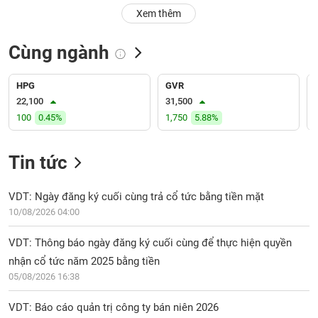
PHIẾU
Hủy
Xem thêm
niêm
yết
Cùng ngành
Theo
CÔNG
dõi
CỤ
đặc
HPG
GVR
ĐẦU
biệt
22,100
31,500
TƯ
100
0.45%
1,750
5.88%
Không
được
ký
Tin tức
XUẤT
quỹ
DỮ
LIỆU
Danh
VDT: Ngày đăng ký cuối cùng trả cổ tức bằng tiền mặt
mục
10/08/2026 04:00
ETF
TIN
VDT: Thông báo ngày đăng ký cuối cùng để thực hiện quyền
Cổ
MỚI
nhận cổ tức năm 2025 bằng tiền
phiếu
05/08/2026 16:38
chi
Ngành
tiết
(-)
VDT: Báo cáo quản trị công ty bán niên 2026