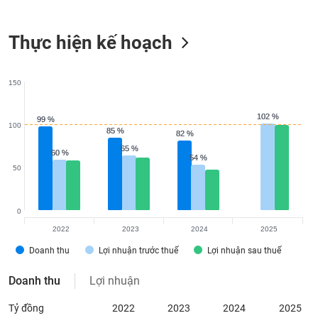
Tất cả
Cổ phiếu
Chỉ số
Chứng chỉ quỹ
Chứng q
Thực hiện kế hoạch
Lãnh
đạo
(-)
150
Tất cả
Người nội bộ
Người liên quan
Cổ đông lớn
102 %
102 %
99 %
99 %
100
Tin
85 %
85 %
82 %
82 %
tức
65 %
65 %
(-)
60 %
60 %
54 %
54 %
50
Bài
viết
0
của
2022
2023
2024
2025
tác
giả
Doanh thu
Lợi nhuận trước thuế
Lợi nhuận sau thuế
(-)
Doanh thu
Lợi nhuận
Báo
Tỷ đồng
2022
2023
2024
2025
cáo