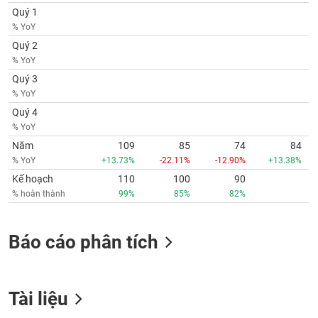
phân
Quý 1
tích
% YoY
(-)
Quý 2
% YoY
Thuật
Quý 3
ngữ
% YoY
(-)
Quý 4
% YoY
Dịch
Năm
109
85
74
84
vụ
% YoY
+13.73%
-22.11%
-12.90%
+13.38%
(-)
Kế hoạch
110
100
90
% hoàn thành
99%
85%
82%
Đào
tạo
Báo cáo phân tích
Sách
Tài liệu
tài