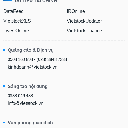
DỮ LIỆU TÀI CHÍNH
DataFeed
IROnline
VietstockXLS
VietstockUpdater
InvestOnline
VietstockFinance
Quảng cáo & Dịch vụ
0908 169 898 - (028) 3848 7238
kinhdoanh@vietstock.vn
Sáng tạo nội dung
0938 046 488
info@vietstock.vn
Văn phòng giao dịch