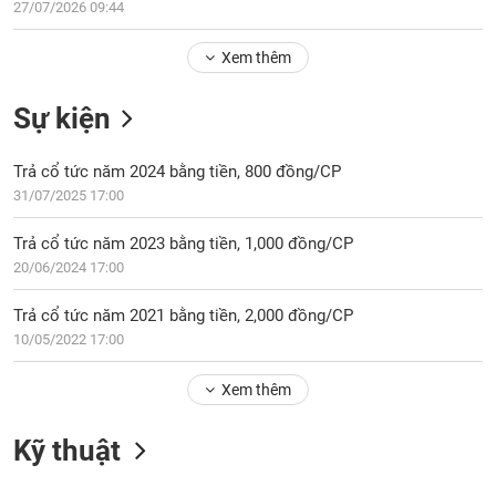
Tổng
27/07/2026 09:44
VS-
quan
SECTOR
Xem thêm
Giao
dịch
Sự kiện
Tài
chính
NĂNG
Trả cổ tức năm 2024 bằng tiền, 800 đồng/CP
Phân
LƯỢNG
31/07/2025 17:00
tích
kỹ
Trả cổ tức năm 2023 bằng tiền, 1,000 đồng/CP
thuật
20/06/2024 17:00
Hồ
NGUYÊN
sơ
Trả cổ tức năm 2021 bằng tiền, 2,000 đồng/CP
VẬT
doanh
10/05/2022 17:00
LIỆU
nghiệp
Tin
Xem thêm
tức
sự
Kỹ thuật
CÔNG
kiện
NGHIỆP
Tài