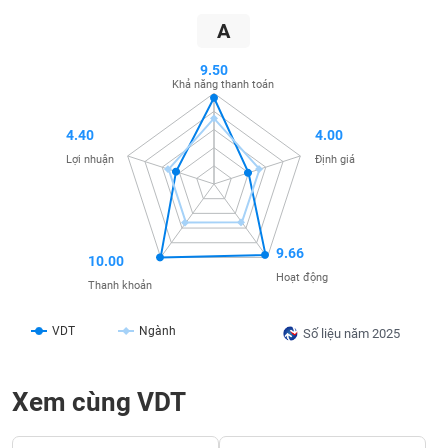
SÓC
SỨC
A
KHỎE
9.50
Khả năng thanh toán
4.40
4.00
TÀI
Lợi nhuận
Định giá
CHÍNH
9.66
10.00
CÔNG
Hoạt động
Thanh khoản
NGHỆ
THÔNG
VDT
Ngành
TIN
Số liệu năm 2025
Xem cùng VDT
DỊCH