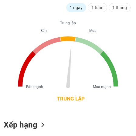
liệu
1 ngày
1 tuần
1 tháng
Tâm
lý
Trung lập
TIÊU
thị
Bán
Mua
DÙNG
trường
KHÔNG
THIẾT
YẾU
TIÊU
Bán mạnh
Mua mạnh
DÙNG
THIẾT
TRUNG LẬP
YẾU
Xếp hạng
CHĂM