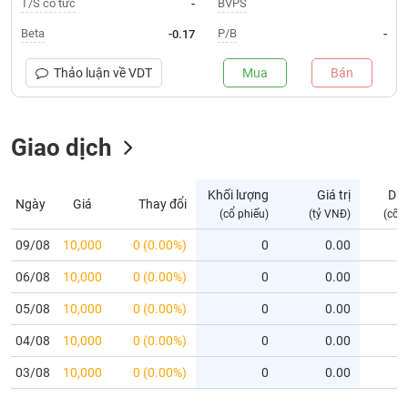
T/S cổ tức
BVPS
-
Trạng
Beta
P/B
-0.17
-
thái
NGÀNH
cổ
Thảo luận về
VDT
Mua
Bán
phiếu
Quy
Giao dịch
DOANH
mô
NGHIỆP
thị
trường
Khối lượng
Giá trị
Dư
Ngày
Giá
Thay đổi
Niêm
(cổ phiếu)
(tỷ VNĐ)
(cổ 
CỔ
yết
PHIẾU
09/08
10,000
0 (0.00%)
0
0.00
Niêm
06/08
yết
10,000
0 (0.00%)
0
0.00
mới
PHÁI
05/08
10,000
0 (0.00%)
0
0.00
Niêm
SINH
04/08
10,000
0 (0.00%)
0
0.00
yết
bổ
03/08
10,000
0 (0.00%)
0
0.00
sung
TRÁI