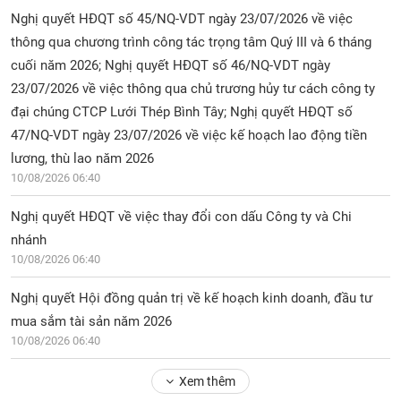
chính
Nghị quyết HĐQT số 45/NQ-VDT ngày 23/07/2026 về việc
thông qua chương trình công tác trọng tâm Quý III và 6 tháng
cuối năm 2026; Nghị quyết HĐQT số 46/NQ-VDT ngày
23/07/2026 về việc thông qua chủ trương hủy tư cách công ty
Công
cụ
đại chúng CTCP Lưới Thép Bình Tây; Nghị quyết HĐQT số
đầu
47/NQ-VDT ngày 23/07/2026 về việc kế hoạch lao động tiền
tư
lương, thù lao năm 2026
10/08/2026 06:40
Nghị quyết HĐQT về việc thay đổi con dấu Công ty và Chi
Truyền
nhánh
thông
10/08/2026 06:40
tài
chính
Nghị quyết Hội đồng quản trị về kế hoạch kinh doanh, đầu tư
mua sắm tài sản năm 2026
10/08/2026 06:40
Dữ
Xem thêm
liệu