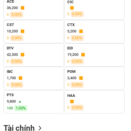
ACE
VỤ
CIC
36,200
TRUYỀN
0
0.00%
THÔNG
0
0.00%
CST
CTX
10,200
5,200
0
0.00%
0
0.00%
TIỆN
DTV
EID
ÍCH
42,300
19,200
0
0.00%
0
0.00%
IBC
POM
1,700
3,400
BẤT
0
0.00%
0
0.00%
ĐỘNG
SẢN
PTS
HAA
9,800
Mã
0
0.00%
100
1.03%
chứng
khoán
(-)
Tài chính