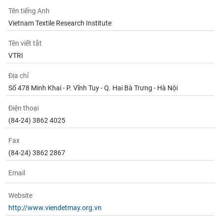
chính
Tên tiếng Anh
Vietnam Textile Research Institute
Tên viết tắt
Công
VTRI
cụ
đầu
Địa chỉ
tư
Số 478 Minh Khai - P. Vĩnh Tuy - Q. Hai Bà Trưng - Hà Nội
Điện thoại
(84-24) 3862 4025
Truyền
thông
Fax
tài
(84-24) 3862 2867
chính
Email
Website
Dữ
http://www.viendetmay.org.vn
liệu