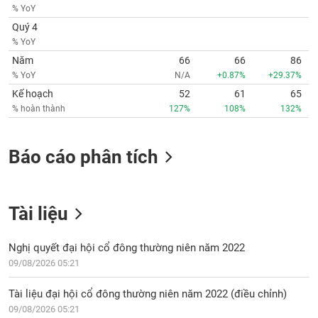
Tất cả
Cổ phiếu
Chỉ số
Chứng chỉ quỹ
Chứng q
% YoY
Quý 4
Lãnh
% YoY
đạo
Năm
66
66
86
(-)
% YoY
N/A
+0.87%
+29.37%
Tất cả
Người nội bộ
Người liên quan
Cổ đông lớn
Kế hoạch
52
61
65
% hoàn thành
127%
108%
132%
Tin
tức
Báo cáo phân tích
(-)
Bài
Tài liệu
viết
của
tác
giả
Nghị quyết đại hội cổ đông thường niên năm 2022
(-)
09/08/2026 05:21
Tài liệu đại hội cổ đông thường niên năm 2022 (điều chỉnh)
Báo
09/08/2026 05:21
cáo