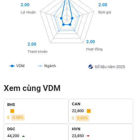
2.00
2.00
liệu
Lợi nhuận
Định giá
Tâm
lý
TIÊU
thị
DÙNG
trường
KHÔNG
2.00
2.00
THIẾT
Hoạt động
Thanh khoản
YẾU
VDM
Ngành
Số liệu năm 2025
TIÊU
Xem cùng VDM
DÙNG
THIẾT
YẾU
CAN
BHS
22,800
0
0.00%
0
0.00%
DGC
HVN
CHĂM
44,200
23,850