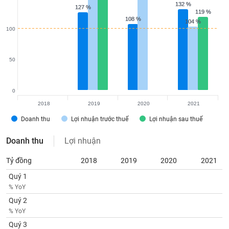
VỤ
132 %
132 %
127 %
127 %
119 %
119 %
TRUYỀN
108 %
108 %
104 %
104 %
THÔNG
100
50
TIỆN
ÍCH
0
2018
2019
2020
2021
Doanh thu
Lợi nhuận trước thuế
Lợi nhuận sau thuế
BẤT
Doanh thu
Lợi nhuận
ĐỘNG
SẢN
Tỷ đồng
2018
2019
2020
2021
Quý 1
Mã
% YoY
chứng
Quý 2
khoán
(-)
% YoY
Quý 3