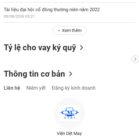
phân
tích
Tài liệu đại hội cổ đông thường niên năm 2022
(-)
09/08/2026 05:21
Xem thêm
Thuật
ngữ
(-)
Tỷ lệ cho vay ký quỹ
Dịch
vụ
(-)
Thông tin cơ bản
Liên hệ
Niêm yết
Đăng ký kinh doanh
Đào
tạo
Sách
Viện Dệt May
tài