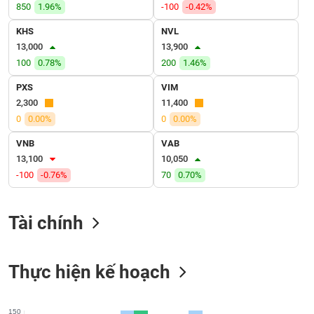
SÓC
850
1.96%
-100
-0.42%
SỨC
KHS
NVL
KHỎE
13,000
13,900
100
0.78%
200
1.46%
PXS
VIM
2,300
11,400
TÀI
CHÍNH
0
0.00%
0
0.00%
VNB
VAB
13,100
10,050
-100
-0.76%
70
0.70%
CÔNG
NGHỆ
Tài chính
THÔNG
TIN
Thực hiện kế hoạch
DỊCH
150