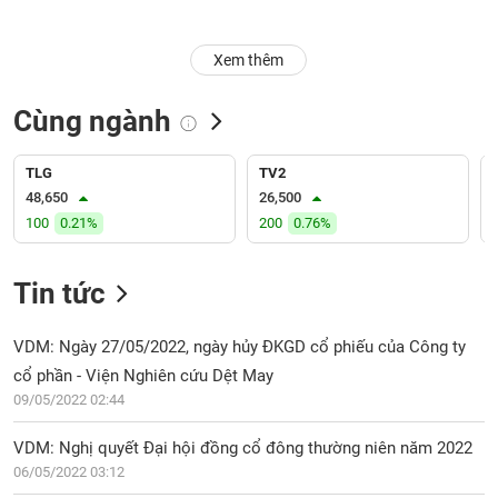
Trạng
Xem thêm
thái
NGÀNH
cổ
phiếu
Cùng ngành
Quy
DOANH
mô
TLG
TV2
NGHIỆP
thị
48,650
26,500
trường
100
0.21%
200
0.76%
Niêm
CỔ
yết
Tin tức
PHIẾU
Niêm
yết
VDM: Ngày 27/05/2022, ngày hủy ĐKGD cổ phiếu của Công ty
mới
cổ phần - Viện Nghiên cứu Dệt May
PHÁI
Niêm
SINH
09/05/2022 02:44
yết
bổ
VDM: Nghị quyết Đại hội đồng cổ đông thường niên năm 2022
sung
06/05/2022 03:12
TRÁI