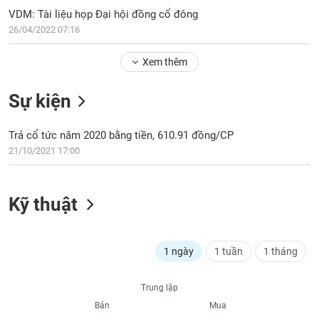
PHIẾU
Hủy
VDM: Tài liệu họp Đại hội đồng cổ đông
niêm
26/04/2022 07:16
yết
Theo
Xem thêm
CÔNG
dõi
CỤ
đặc
ĐẦU
Sự kiện
biệt
TƯ
Không
Trả cổ tức năm 2020 bằng tiền, 610.91 đồng/CP
được
21/10/2021 17:00
ký
XUẤT
quỹ
DỮ
LIỆU
Danh
Kỹ thuật
mục
ETF
TIN
Cổ
1 ngày
1 tuần
1 tháng
MỚI
phiếu
chi
Ngành
Trung lập
tiết
(-)
Bán
Mua