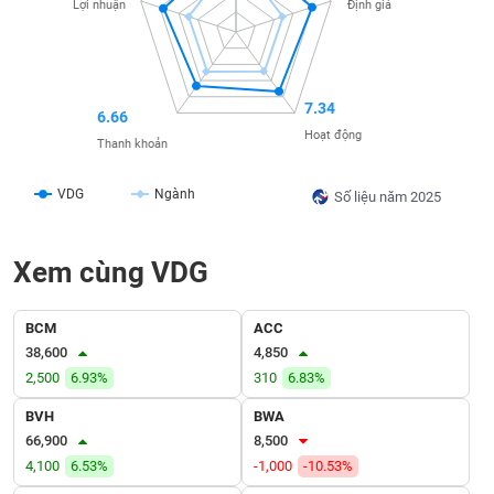
SÓC
Lợi nhuận
Định giá
SỨC
KHỎE
7.34
6.66
Hoạt động
Thanh khoản
TÀI
CHÍNH
VDG
Ngành
Số liệu năm 2025
Xem cùng VDG
CÔNG
NGHỆ
BCM
ACC
THÔNG
38,600
4,850
TIN
2,500
6.93%
310
6.83%
BVH
BWA
66,900
8,500
4,100
6.53%
-1,000
-10.53%
DỊCH