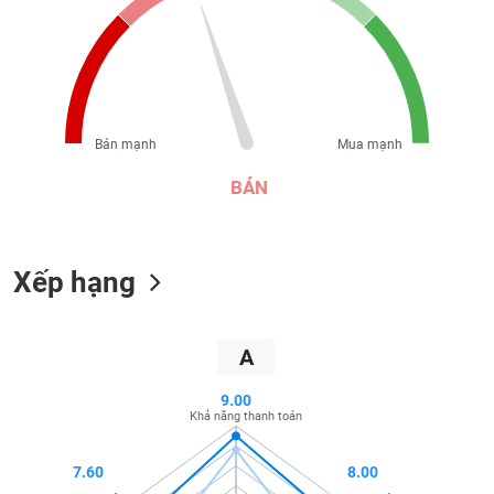
liệu
Tâm
lý
TIÊU
thị
DÙNG
trường
KHÔNG
Bán mạnh
Mua mạnh
THIẾT
YẾU
BÁN
Xếp hạng
TIÊU
DÙNG
THIẾT
A
YẾU
9.00
Khả năng thanh toán
7.60
8.00
CHĂM