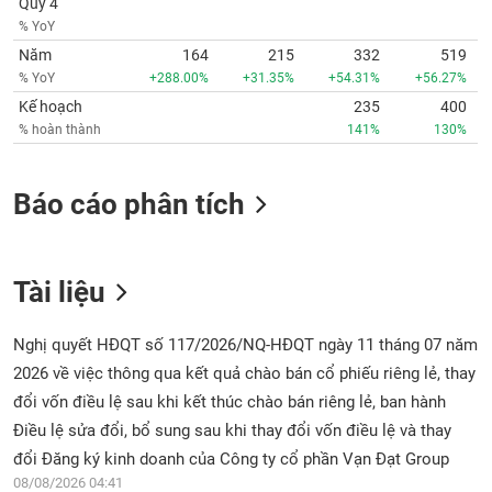
Quý 4
phân
% YoY
tích
(-)
Năm
164
215
332
519
% YoY
+288.00%
+31.35%
+54.31%
+56.27%
Kế hoạch
235
400
Thuật
% hoàn thành
141%
130%
ngữ
(-)
Báo cáo phân tích
Dịch
vụ
(-)
Tài liệu
Đào
Nghị quyết HĐQT số 117/2026/NQ-HĐQT ngày 11 tháng 07 năm
tạo
2026 về việc thông qua kết quả chào bán cổ phiếu riêng lẻ, thay
đổi vốn điều lệ sau khi kết thúc chào bán riêng lẻ, ban hành
Điều lệ sửa đổi, bổ sung sau khi thay đổi vốn điều lệ và thay
Sách
đổi Đăng ký kinh doanh của Công ty cổ phần Vạn Đạt Group
tài
08/08/2026 04:41