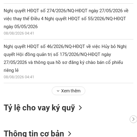
chính
Nghị quyết HĐQT số 274/2026/NQ-HĐQT ngày 27/05/2026 về
việc thay thế Điều 4 Nghị quyết HĐQT số 55/2026/NQ-HĐQT
ngày 05/05/2026
Công
08/08/2026 04:41
cụ
đầu
Nghị quyết HĐQT số 46/2026/NQ-HĐQT về việc Hủy bỏ Nghị
tư
quyết Hội đồng quản trị số 175/2026/NQ-HĐQT ngày
27/05/2026 và thông qua hồ sơ đăng ký chào bán cổ phiếu
riêng lẻ
08/08/2026 04:41
Truyền
thông
tài
Xem thêm
chính
Tỷ lệ cho vay ký quỹ
Dữ
Thông tin cơ bản
liệu