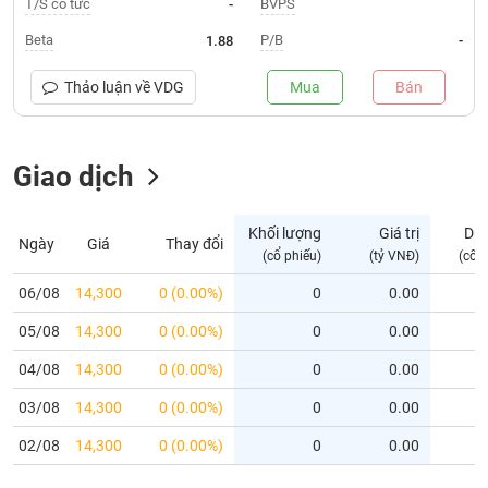
T/S cổ tức
BVPS
-
Trạng
Beta
P/B
1.88
-
thái
NGÀNH
cổ
Thảo luận về
VDG
Mua
Bán
phiếu
Quy
Giao dịch
DOANH
mô
NGHIỆP
thị
trường
Khối lượng
Giá trị
Dư
Ngày
Giá
Thay đổi
Niêm
(cổ phiếu)
(tỷ VNĐ)
(cổ 
CỔ
yết
PHIẾU
06/08
14,300
0 (0.00%)
0
0.00
Niêm
05/08
yết
14,300
0 (0.00%)
0
0.00
mới
PHÁI
04/08
14,300
0 (0.00%)
0
0.00
Niêm
SINH
03/08
14,300
0 (0.00%)
0
0.00
yết
bổ
02/08
14,300
0 (0.00%)
0
0.00
sung
TRÁI