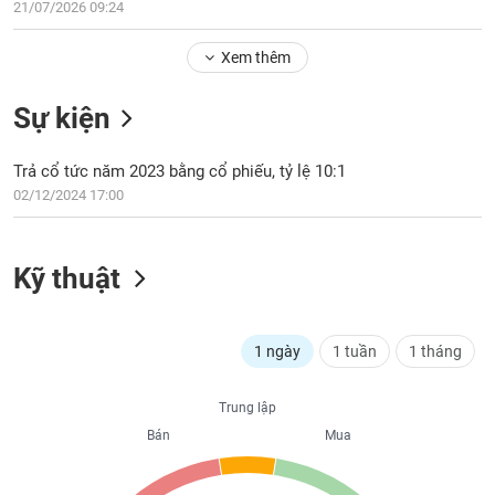
Tổng
21/07/2026 09:24
VS-
quan
SECTOR
Xem thêm
Giao
dịch
Sự kiện
Tài
chính
NĂNG
Trả cổ tức năm 2023 bằng cổ phiếu, tỷ lệ 10:1
Phân
LƯỢNG
02/12/2024 17:00
tích
kỹ
thuật
Kỹ thuật
Hồ
NGUYÊN
sơ
VẬT
doanh
LIỆU
nghiệp
1 ngày
1 tuần
1 tháng
Tin
Trung lập
tức
sự
Bán
Mua
CÔNG
kiện
NGHIỆP
Tài