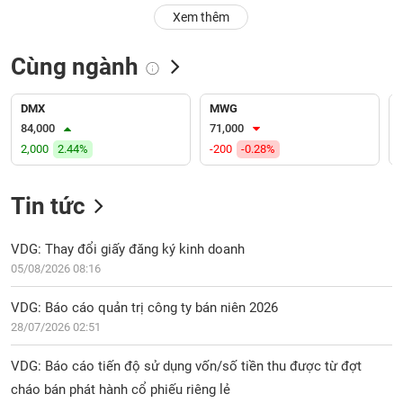
PHIẾU
Hủy
Xem thêm
niêm
yết
Cùng ngành
Theo
CÔNG
dõi
CỤ
đặc
DMX
MWG
ĐẦU
biệt
84,000
71,000
TƯ
2,000
2.44%
-200
-0.28%
Không
được
ký
Tin tức
XUẤT
quỹ
DỮ
LIỆU
Danh
VDG: Thay đổi giấy đăng ký kinh doanh
mục
05/08/2026 08:16
ETF
TIN
VDG: Báo cáo quản trị công ty bán niên 2026
Cổ
MỚI
28/07/2026 02:51
phiếu
chi
Ngành
VDG: Báo cáo tiến độ sử dụng vốn/số tiền thu được từ đợt
tiết
(-)
cháo bán phát hành cổ phiếu riêng lẻ