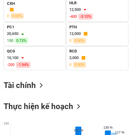
VỤ
HLR
CXH
TRUYỀN
12,500
THÔNG
0
0.00%
-400
-3.10%
PC1
PTH
20,650
12,000
150
0.73%
0
0.00%
TIỆN
QCG
RCD
ÍCH
10,100
2,000
-200
-1.94%
0
0.00%
BẤT
Tài chính
ĐỘNG
SẢN
Thực hiện kế hoạch
Mã
chứng
khoán
(-)
150
130 %
130 %
141 %
141 %
117 %
117 %