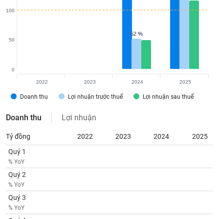
Tất cả
Cổ phiếu
Chỉ số
Chứng chỉ quỹ
Chứng q
100
Lãnh
52 %
52 %
đạo
50
(-)
Tất cả
Người nội bộ
Người liên quan
Cổ đông lớn
0
2022
2023
2024
2025
Tin
Doanh thu
Lợi nhuận trước thuế
Lợi nhuận sau thuế
tức
(-)
Doanh thu
Lợi nhuận
Bài
Tỷ đồng
2022
2023
2024
2025
viết
Quý 1
của
tác
% YoY
giả
Quý 2
(-)
% YoY
Quý 3
Báo
% YoY
cáo