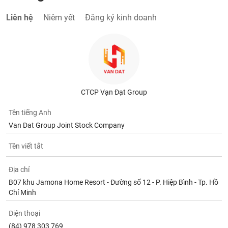
tài
chính
Liên hệ
Niêm yết
Đăng ký kinh doanh
CTCP Vạn Đạt Group
Tên tiếng Anh
Van Dat Group Joint Stock Company
Tên viết tắt
Địa chỉ
B07 khu Jamona Home Resort - Đường số 12 - P. Hiệp Bình - Tp. Hồ
Chí Minh
Điện thoại
(84) 978 303 769