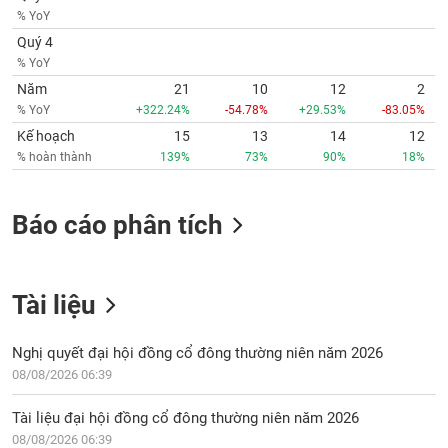
phân
% YoY
tích
(-)
Quý 4
% YoY
Năm
21
10
12
2
Thuật
% YoY
+322.24%
-54.78%
+29.53%
-83.05%
ngữ
(-)
Kế hoạch
15
13
14
12
% hoàn thành
139%
73%
90%
18%
Dịch
vụ
Báo cáo phân tích
(-)
Đào
Tài liệu
tạo
Nghị quyết đại hội đồng cổ đông thường niên năm 2026
08/08/2026 06:39
Sách
Tài liệu đại hội đồng cổ đông thường niên năm 2026
tài
08/08/2026 06:39