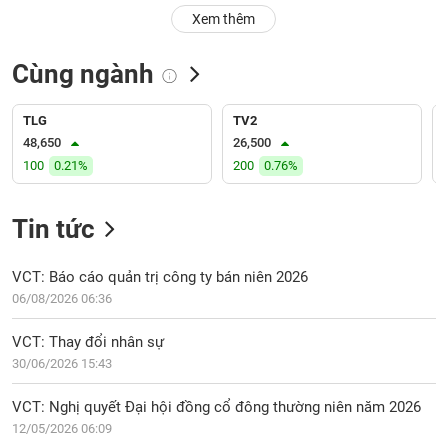
PHIẾU
Hủy
Xem thêm
niêm
yết
Cùng ngành
Theo
CÔNG
dõi
CỤ
đặc
TLG
TV2
ĐẦU
biệt
48,650
26,500
TƯ
100
0.21%
200
0.76%
Không
được
ký
Tin tức
XUẤT
quỹ
DỮ
LIỆU
Danh
VCT: Báo cáo quản trị công ty bán niên 2026
mục
06/08/2026 06:36
ETF
TIN
VCT: Thay đổi nhân sự
Cổ
MỚI
30/06/2026 15:43
phiếu
chi
Ngành
VCT: Nghị quyết Đại hội đồng cổ đông thường niên năm 2026
tiết
(-)
12/05/2026 06:09