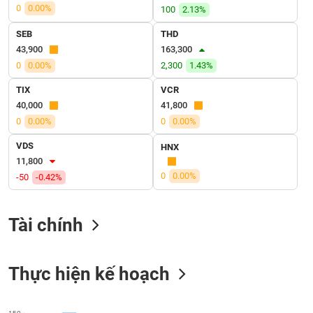
VỤ
0
0.00%
100
2.13%
TRUYỀN
SEB
THD
THÔNG
43,900
163,300
0
0.00%
2,300
1.43%
TIX
VCR
TIỆN
40,000
41,800
ÍCH
0
0.00%
0
0.00%
VDS
HNX
11,800
0
0.00%
-50
-0.42%
BẤT
ĐỘNG
SẢN
Tài chính
Mã
chứng
Thực hiện kế hoạch
khoán
(-)