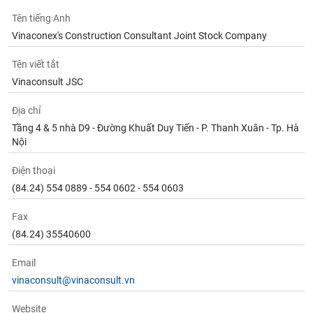
tài
chính
Tên tiếng Anh
Vinaconex's Construction Consultant Joint Stock Company
Tên viết tắt
Vinaconsult JSC
Địa chỉ
Tầng 4 & 5 nhà D9 - Đường Khuất Duy Tiến - P. Thanh Xuân - Tp. Hà
Nội
Điện thoại
(84.24) 554 0889 - 554 0602 - 554 0603
Fax
(84.24) 35540600
Email
vinaconsult@vinaconsult.vn
Website