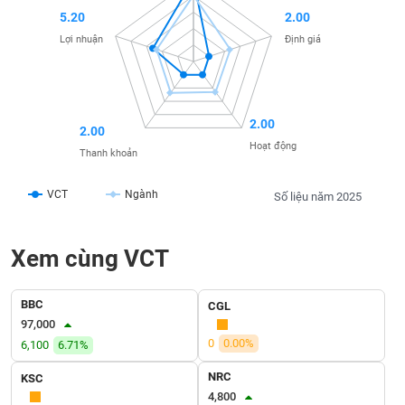
SÓC
5.20
2.00
SỨC
Lợi nhuận
Định giá
KHỎE
2.00
2.00
TÀI
Hoạt động
CHÍNH
Thanh khoản
VCT
Ngành
Số liệu năm 2025
CÔNG
Xem cùng VCT
NGHỆ
THÔNG
TIN
BBC
CGL
97,000
0
0.00%
6,100
6.71%
NRC
KSC
DỊCH
4,800