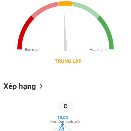
liệu
Tâm
lý
TIÊU
thị
DÙNG
trường
KHÔNG
THIẾT
YẾU
Bán mạnh
Mua mạnh
TRUNG LẬP
TIÊU
Xếp hạng
DÙNG
THIẾT
YẾU
C
10.00
Khả năng thanh toán
CHĂM