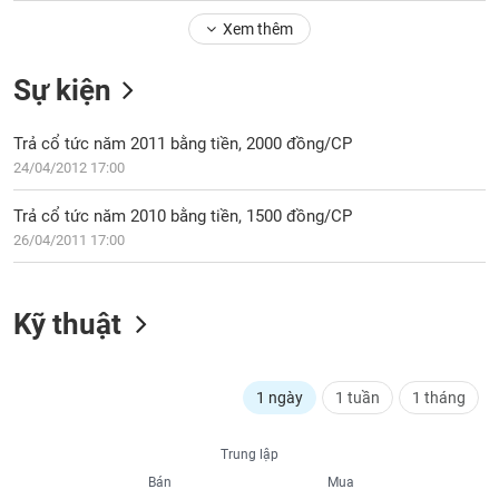
Tổng
VS-
quan
Xem thêm
SECTOR
Giao
Sự kiện
dịch
Tài
Trả cổ tức năm 2011 bằng tiền, 2000 đồng/CP
chính
NĂNG
24/04/2012 17:00
Phân
LƯỢNG
tích
Trả cổ tức năm 2010 bằng tiền, 1500 đồng/CP
kỹ
26/04/2011 17:00
thuật
Hồ
NGUYÊN
sơ
Kỹ thuật
VẬT
doanh
LIỆU
nghiệp
Tin
1 ngày
1 tuần
1 tháng
tức
sự
CÔNG
Trung lập
kiện
NGHIỆP
Bán
Mua
Tài