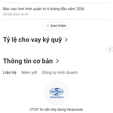
chính
Báo cáo tình hình quản trị 6 tháng đầu năm 2026
08/08/2026 06:39
Công
Xem thêm
cụ
đầu
Tỷ lệ cho vay ký quỹ
tư
Thông tin cơ bản
Truyền
thông
Liên hệ
Niêm yết
Đăng ký kinh doanh
tài
chính
Dữ
liệu
CTCP Tư vấn Xây dựng Vinaconex