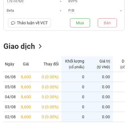
T/S cổ tức
BVPS
-
Trạng
Beta
P/B
-
-
thái
NGÀNH
cổ
Thảo luận về
VCT
Mua
Bán
phiếu
Quy
Giao dịch
DOANH
mô
NGHIỆP
thị
trường
Khối lượng
Giá trị
Dư
Ngày
Giá
Thay đổi
Niêm
(cổ phiếu)
(tỷ VNĐ)
(cổ 
CỔ
yết
PHIẾU
06/08
8,600
0 (0.00%)
0
0.00
Niêm
05/08
yết
8,600
0 (0.00%)
0
0.00
mới
PHÁI
04/08
8,600
0 (0.00%)
0
0.00
Niêm
SINH
03/08
8,600
0 (0.00%)
0
0.00
yết
bổ
02/08
8,600
0 (0.00%)
0
0.00
sung
TRÁI