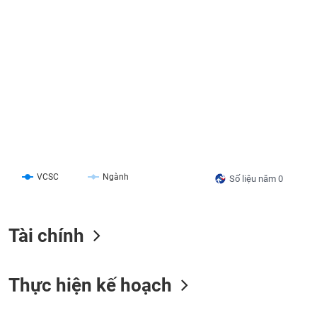
liệu
Tâm
lý
TIÊU
thị
DÙNG
trường
KHÔNG
THIẾT
YẾU
VCSC
Ngành
Số liệu năm 0
TIÊU
DÙNG
THIẾT
Tài chính
YẾU
Thực hiện kế hoạch
CHĂM