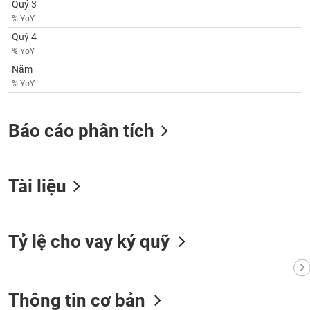
Quý 3
VỤ
% YoY
TRUYỀN
THÔNG
Quý 4
% YoY
Năm
% YoY
TIỆN
ÍCH
Báo cáo phân tích
Tài liệu
BẤT
ĐỘNG
SẢN
Tỷ lệ cho vay ký quỹ
Mã
chứng
khoán
(-)
Thông tin cơ bản