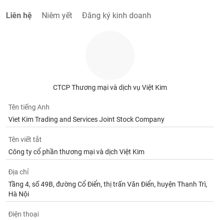
Tất cả
Cổ phiếu
Chỉ số
Chứng chỉ quỹ
Chứng q
Liên hệ
Niêm yết
Đăng ký kinh doanh
Lãnh
đạo
(-)
Tất cả
Người nội bộ
Người liên quan
Cổ đông lớn
CTCP Thương mại và dịch vụ Việt Kim
Tin
tức
(-)
Tên tiếng Anh
Viet Kim Trading and Services Joint Stock Company
Bài
Tên viết tắt
viết
Công ty cổ phần thương mại và dịch Việt Kim
của
tác
giả
Địa chỉ
(-)
Tầng 4, số 49B, đường Cổ Điển, thị trấn Văn Điển, huyện Thanh Trì,
Hà Nội
Báo
Điện thoại
cáo