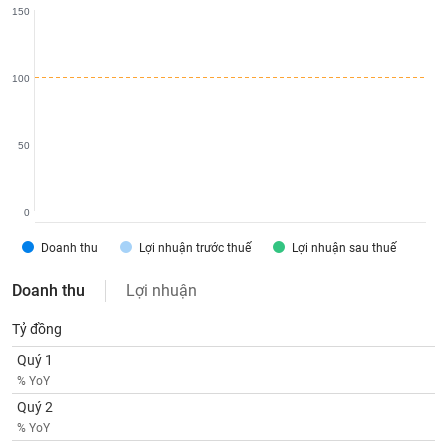
SÓC
150
SỨC
KHỎE
100
TÀI
50
CHÍNH
0
Doanh thu
Lợi nhuận trước thuế
Lợi nhuận sau thuế
CÔNG
Doanh thu
Lợi nhuận
NGHỆ
THÔNG
Tỷ đồng
TIN
Quý 1
% YoY
Quý 2
% YoY
DỊCH