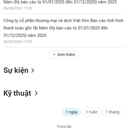
PHIẾU
Hủy
Năm (Kỳ báo cáo từ 01/01/2025 đến 31/12/2025) năm 2025
niêm
06/04/2026 17:00
yết
Công ty cổ phần thương mại và dịch Việt Kim Báo cáo tình hình
Theo
CÔNG
thanh toán gốc lãi Năm (Kỳ báo cáo từ 01/01/2025 đến
dõi
CỤ
đặc
31/12/2025) năm 2025
ĐẦU
biệt
30/03/2026 17:00
TƯ
Không
Xem thêm
được
ký
XUẤT
quỹ
Sự kiện
DỮ
LIỆU
Danh
mục
ETF
Kỹ thuật
TIN
Cổ
MỚI
phiếu
chi
1 ngày
1 tuần
1 tháng
Ngành
tiết
(-)
Trung lập