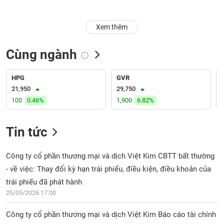
Trạng
Xem thêm
thái
NGÀNH
cổ
phiếu
Cùng ngành
Quy
DOANH
mô
HPG
GVR
NGHIỆP
thị
21,950
29,750
trường
100
0.46%
1,900
6.82%
Niêm
CỔ
yết
Tin tức
PHIẾU
Niêm
yết
Công ty cổ phần thương mại và dịch Việt Kim CBTT bất thường
mới
- về việc: Thay đổi kỳ hạn trái phiếu, điều kiện, điều khoản của
PHÁI
Niêm
SINH
trái phiếu đã phát hành
yết
25/05/2026 17:00
bổ
sung
Công ty cổ phần thương mại và dịch Việt Kim Báo cáo tài chính
TRÁI