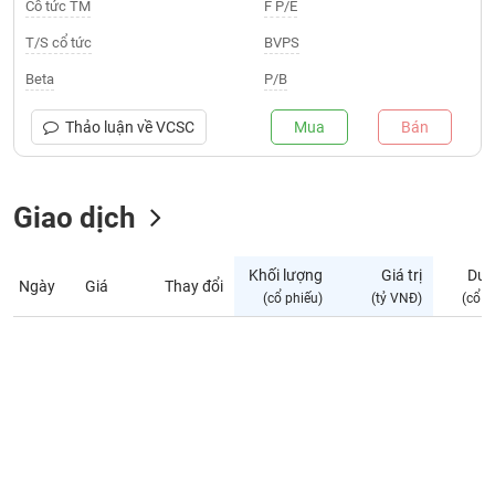
Giá
Cổ tức TM
F P/E
tích
Đặt
T/S cổ tức
BVPS
Biểu
lệnh
đồ
ĐÔNG
Beta
P/B
Nước
tài
DƯƠNG
ngoài
chính
Thảo luận về
VCSC
Mua
Bán
Tự
TÀI
doanh
CHÍNH
Giao dịch
Ảnh
CÁ
hưởng
NHÂN
chỉ
Khối lượng
Giá trị
Dư 
số
Ngày
Giá
Thay đổi
(cổ phiếu)
(tỷ VNĐ)
(cổ p
Biến
PHÂN
động
TÍCH
cổ
VIETSTOCKFINANCE
phiếu
Giao
dịch
VĨ
nội
MÔ
bộ