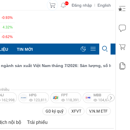
9+
Đăng nhập
English
|
-0.93%
4.32%
-0.62%
LIỆU
TIN MỚI
h sản xuất Việt Nam tháng 7/2026: Sản lượng, số lượng đơn đặt h
nhiều
NJ
HPG
FPT
MBB
V
162,998
123,811
118,391
104,672
GD ký quỹ
XFVT
V.N.M ETF
dịch nội bộ
Trái phiếu