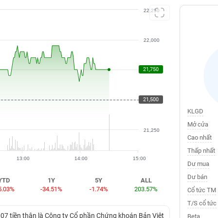
22,250
22,000
21,750
21,750
21,500
21,500
KLGD
Mở cửa
21,250
Cao nhất
Thấp nhất
13:00
14:00
15:00
Dư mua
Dư bán
YTD
1Y
5Y
ALL
5.03%
-34.51%
-1.74%
203.57%
Cổ tức TM
T/S cổ tức
07 tiền thân là Công ty Cổ phần Chứng khoán Bản Việt
Beta