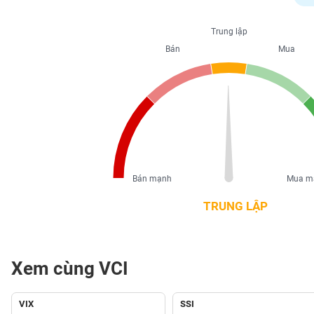
PHIẾU
Trung lập
Bán
Mua
CÔNG
CỤ
ĐẦU
TƯ
XUẤT
DỮ
Bán mạnh
Mua m
LIỆU
TRUNG LẬP
TIN
MỚI
Xem cùng VCI
Ngành
(-)
VIX
SSI