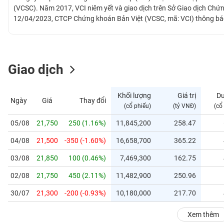
GIỚI
(VCSC). Năm 2017, VCI niêm yết và giao dịch trên Sở Giao dịch Ch
12/04/2023, CTCP Chứng khoán Bản Việt (VCSC, mã: VCI) thông bá
Vietcap, với tên viết tắt Vietcap.
ĐÔNG
DƯƠNG
Giao dịch
TÀI
CHÍNH
Khối lượng
Giá trị
D
Ngày
Giá
Thay đổi
CÁ
(cổ phiếu)
(tỷ VNĐ)
(cổ
NHÂN
05/08
21,750
250 (1.16%)
11,845,200
258.47
04/08
21,500
-350 (-1.60%)
16,658,700
365.22
PHÂN
TÍCH
03/08
21,850
100 (0.46%)
7,469,300
162.75
VIETSTOCKFINANCE
02/08
21,750
450 (2.11%)
11,482,900
250.96
30/07
21,300
-200 (-0.93%)
10,180,000
217.70
VĨ
Xem thêm
MÔ