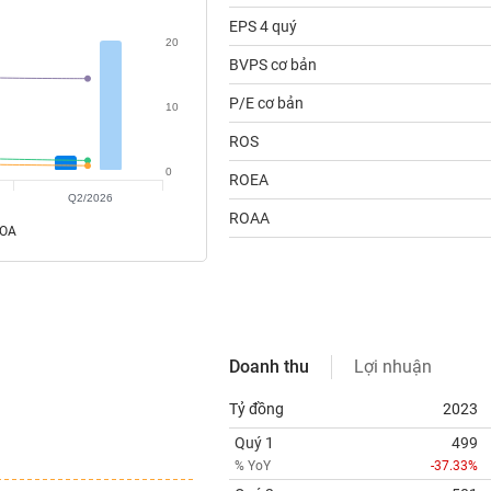
EPS 4 quý
20
BVPS cơ bản
P/E cơ bản
10
ROS
0
ROEA
Q2/2026
ROAA
ROA
Doanh thu
Lợi nhuận
Tỷ đồng
2023
Quý 1
499
% YoY
-37.33%