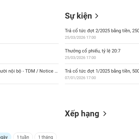
Sự kiện
Trả cổ tức đợt 2/2025 bằng tiền, 2
25/03/2026 17:00
Thưởng cổ phiếu, tỷ lệ 20:7
25/03/2026 17:00
VCI: Thông báo giao dịch cổ phiếu của người có liên quan của người nội bộ - TDM / Notice of the transaction in shares of affiliated person of internal person - TDM
Trả cổ tức đợt 1/2025 bằng tiền, 5
07/01/2026 17:00
Xếp hạng
ngày
1 tuần
1 tháng