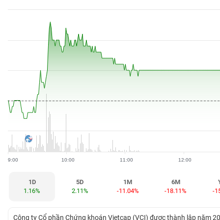
BẤT
ĐỘNG
SẢN
TÀI
CHÍNH
HÀNG
HÓA
9:00
10:00
11:00
12:00
KINH
TẾ
1D
5D
1M
6M
1.16%
2.11%
-11.04%
-18.11%
-1
THẾ
Công ty Cổ phần Chứng khoán Vietcap (VCI) được thành lập năm 20