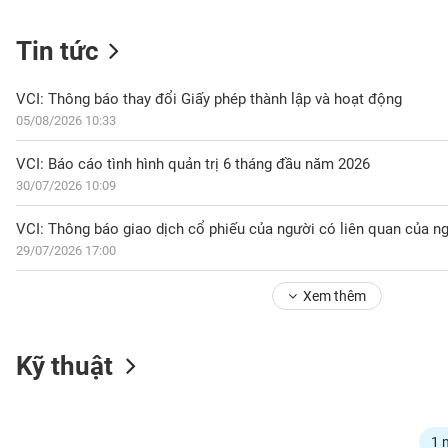
Tin tức
NGÀNH
VCI: Thông báo thay đổi Giấy phép thành lập và hoạt động
05/08/2026 10:33
DOANH
VCI: Báo cáo tình hình quản trị 6 tháng đầu năm 2026
NGHIỆP
30/07/2026 10:09
29/07/2026 17:00
CỔ
PHIẾU
Xem thêm
PHÁI
Kỹ thuật
SINH
TRÁI
1 