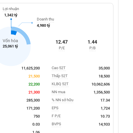
Lợi nhuận
1,342 tỷ
Doanh thu
4,980 tỷ
Vốn hóa
12.47
1.44
25,061 tỷ
P/E
P/B
Cao 52T
11,625,200
35,000
Thấp 52T
21,500
18,500
KLBQ 52T
22,200
10,062,606
NN mua
21,300
1,356,500
% NN sở hữu
285,300
17.34
EPS
171,200
1,724
F P/E
750
10.73
BVPS
0.03
14,933
1.06