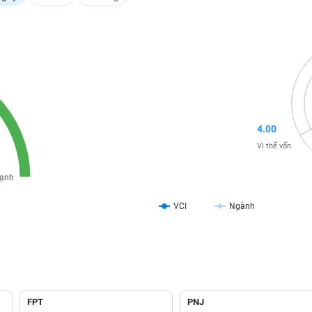
4.00
Vị thế vốn
ạnh
VCI
Ngành
FPT
PNJ