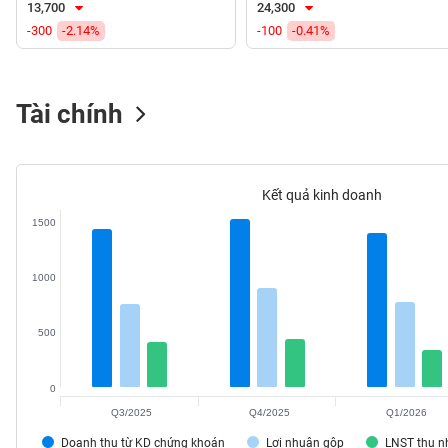
13,700
24,300
VS-
-300
-2.14%
-100
-0.41%
SECTOR
Tài chính
NĂNG
LƯỢNG
Kết quả kinh doanh
1500
NGUYÊN
1000
VẬT
LIỆU
500
0
Q3/2025
Q4/2025
Q1/2026
CÔNG
NGHIỆP
Doanh thu từ KD chứng khoán
Lợi nhuận gộp
LNST thu 