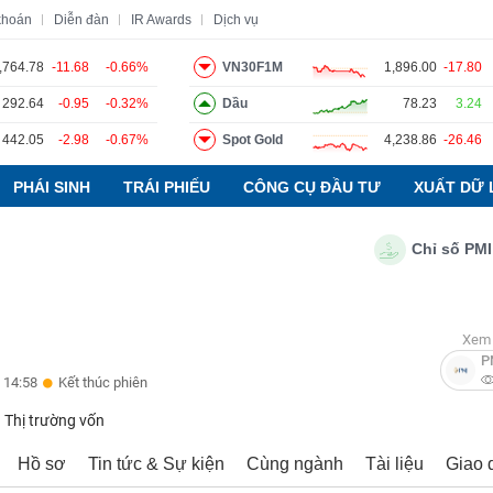
khoán
Diễn đàn
IR Awards
Dịch vụ
,764.78
-11.68
-0.66%
VN30F1M
1,896.00
-17.80
292.64
-0.95
-0.32%
Dầu
78.23
3.24
o
Tin tức
Báo cáo phân tích
Thuật ngữ
Dịch vụ
442.05
-2.98
-0.67%
Spot Gold
4,238.86
-26.46
PHÁI SINH
TRÁI PHIẾU
CÔNG CỤ ĐẦU TƯ
XUẤT DỮ 
Chỉ số PMI ngàn
Xem 
P
 14:58
Kết thúc phiên
Thị trường vốn
Hồ sơ
Tin tức & Sự kiện
Cùng ngành
Tài liệu
Giao 