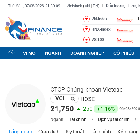
(
)
Đấu trường chứng 
Thứ Sáu, 07/08/2026
21:39:10
Vietstock
VN
|
EN
VN-Index
1
HNX-Index
Tất cả
Tính năng
Ngành
Mã chứng khoán
Lãnh đạ
VS 100
Tính
năng
VĨ MÔ
NGÀNH
DOANH NGHIỆP
CỔ PHIẾU
(-)
VIETSTOCK
CTCP Chứng khoán Vietcap
VCI
CHỨNG
HOSE
KHOÁN
21,750
250
+1.16%
06/08/2026
Ngành:
Tài chính
Dịch vụ tài chính
DOANH
Tổng quan
Giao dịch
Kỹ thuật
Tài chính
Xếp hạng
NGHIỆP