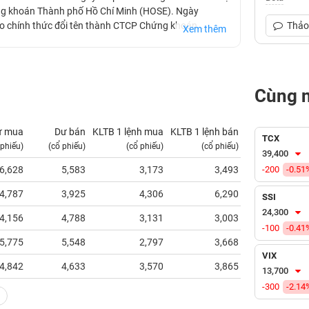
ứng khoán Thành phố Hồ Chí Minh (HOSE). Ngày
o chính thức đổi tên thành CTCP Chứng khoán
Thảo 
Xem thêm
Cùng 
ư mua
Dư bán
KLTB 1 lệnh mua
KLTB 1 lệnh bán
NN mua
TCX
 phiếu)
(cổ phiếu)
(cổ phiếu)
(cổ phiếu)
(tỷ VNĐ)
39,400
6,628
5,583
3,173
3,493
-200
29.34
-0.51
4,787
3,925
4,306
6,290
18.49
SSI
24,300
4,156
4,788
3,131
3,003
2.27
-100
-0.41
5,775
5,548
2,797
3,668
10.84
VIX
4,842
4,633
3,570
3,865
32.19
13,700
-300
-2.14