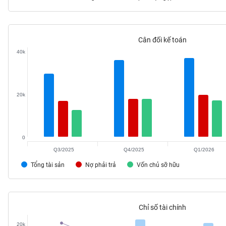
Cân đối kế toán
TIÊU
40k
DÙNG
KHÔNG
THIẾT
YẾU
20k
0
TIÊU
DÙNG
Q3/2025
Q4/2025
Q1/2026
THIẾT
Tổng tài sản
Nợ phải trả
Vốn chủ sỡ hữu
YẾU
Chỉ số tài chính
CHĂM
20k