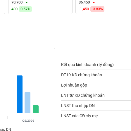
70,700
36,450
400
0.57%
-1,450
-3.83%
Kết quả kinh doanh (tỷ đồng)
DT từ KD chứng khoán
Lợi nhuận gộp
LNT từ KD chứng khoán
LNST thu nhập DN
LNST của CĐ cty mẹ
Q2/2026
nhập DN