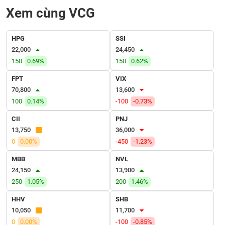
VỤ
Xem cùng VCG
TRUYỀN
THÔNG
HPG
SSI
22,000
24,450
150
0.69%
150
0.62%
TIỆN
FPT
VIX
ÍCH
70,800
13,600
100
0.14%
-100
-0.73%
CII
PNJ
13,750
36,000
BẤT
0
0.00%
-450
-1.23%
ĐỘNG
SẢN
MBB
NVL
24,150
13,900
250
1.05%
200
1.46%
Mã
chứng
khoán
HHV
SHB
(-)
10,050
11,700
0
0.00%
-100
-0.85%