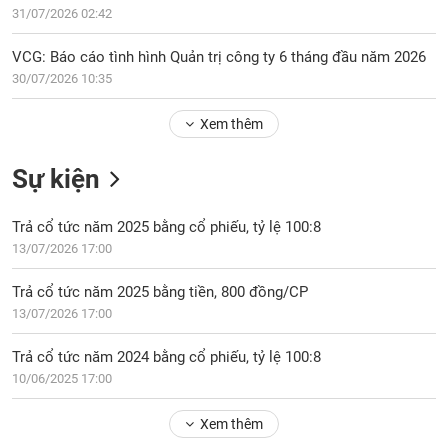
Tổng
VS-
31/07/2026 02:42
quan
SECTOR
Giao
VCG: Báo cáo tình hình Quản trị công ty 6 tháng đầu năm 2026
dịch
30/07/2026 10:35
Tài
Xem thêm
chính
NĂNG
Phân
LƯỢNG
Sự kiện
tích
kỹ
thuật
Trả cổ tức năm 2025 bằng cổ phiếu, tỷ lệ 100:8
13/07/2026 17:00
Hồ
NGUYÊN
sơ
VẬT
Trả cổ tức năm 2025 bằng tiền, 800 đồng/CP
doanh
LIỆU
13/07/2026 17:00
nghiệp
Tin
Trả cổ tức năm 2024 bằng cổ phiếu, tỷ lệ 100:8
tức
10/06/2025 17:00
sự
CÔNG
kiện
Xem thêm
NGHIỆP
Tài