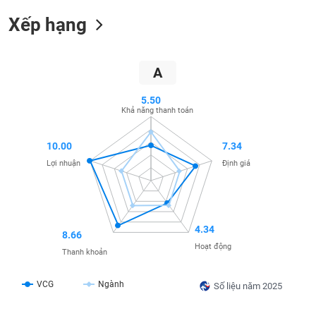
SÓC
SỨC
Xếp hạng
KHỎE
A
5.50
TÀI
Khả năng thanh toán
CHÍNH
10.00
7.34
Lợi nhuận
Định giá
CÔNG
NGHỆ
THÔNG
4.34
8.66
TIN
Hoạt động
Thanh khoản
VCG
Ngành
Số liệu năm 2025
DỊCH