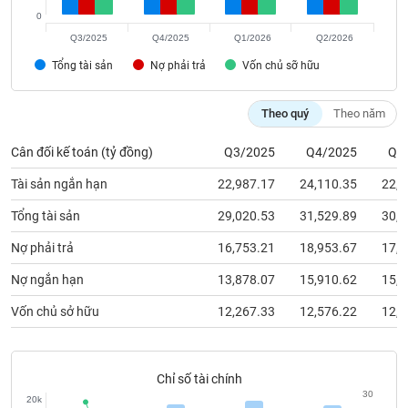
chính
0
Q3/2025
Q4/2025
Q1/2026
Q2/2026
Tổng tài sản
Nợ phải trả
Vốn chủ sỡ hữu
Công
cụ
Theo quý
Theo năm
đầu
tư
Cân đối kế toán (tỷ đồng)
Q3/2025
Q4/2025
Q1
Tài sản ngắn hạn
22,987.17
24,110.35
22,6
Tổng tài sản
29,020.53
31,529.89
30,4
Truyền
Nợ phải trả
16,753.21
18,953.67
17,6
thông
tài
Nợ ngắn hạn
13,878.07
15,910.62
15,2
chính
Vốn chủ sở hữu
12,267.33
12,576.22
12,8
Dữ
Chỉ số tài chính
liệu
30
20k