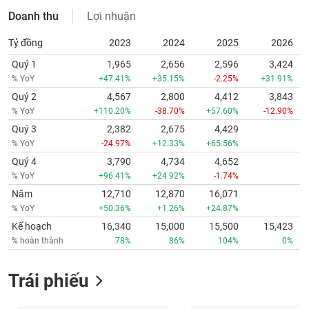
Doanh thu
Lợi nhuận
Tỷ đồng
2023
2024
2025
2026
Quý 1
1,965
2,656
2,596
3,424
% YoY
+47.41%
+35.15%
-2.25%
+31.91%
Quý 2
4,567
2,800
4,412
3,843
% YoY
+110.20%
-38.70%
+57.60%
-12.90%
Quý 3
2,382
2,675
4,429
% YoY
-24.97%
+12.33%
+65.56%
Quý 4
3,790
4,734
4,652
% YoY
+96.41%
+24.92%
-1.74%
Năm
12,710
12,870
16,071
% YoY
+50.36%
+1.26%
+24.87%
Kế hoạch
16,340
15,000
15,500
15,423
% hoàn thành
78%
86%
104%
0%
Trái phiếu