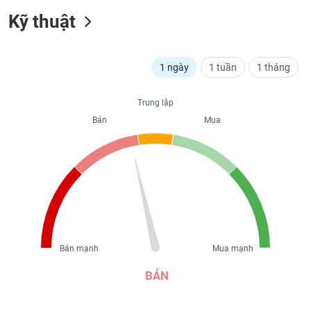
liệu
Kỹ thuật
Tâm
lý
TIÊU
1 ngày
1 tuần
1 tháng
thị
DÙNG
trường
KHÔNG
THIẾT
Trung lập
YẾU
Bán
Mua
TIÊU
DÙNG
THIẾT
YẾU
Bán mạnh
Mua mạnh
BÁN
CHĂM