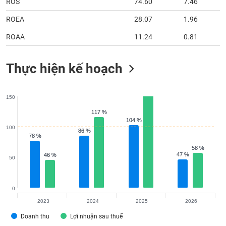
ROS
74.60
7.46
ROEA
28.07
1.96
ROAA
11.24
0.81
Thực hiện kế hoạch
150
117 %
117 %
104 %
104 %
100
86 %
86 %
78 %
78 %
58 %
58 %
47 %
47 %
46 %
46 %
50
0
2023
2024
2025
2026
Doanh thu
Lợi nhuận sau thuế