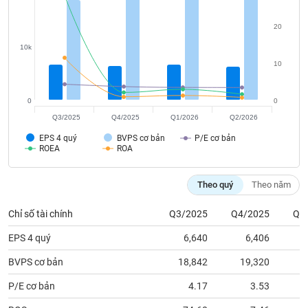
tài
chính
20
10k
10
0
0
Q3/2025
Q4/2025
Q1/2026
Q2/2026
EPS 4 quý
BVPS cơ bản
P/E cơ bản
ROEA
ROA
Theo quý
Theo năm
Chỉ số tài chính
Q3/2025
Q4/2025
Q1
EPS 4 quý
6,640
6,406
BVPS cơ bản
18,842
19,320
1
P/E cơ bản
4.17
3.53