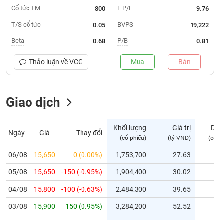
Cổ tức TM
F P/E
800
9.76
Trạng
T/S cổ tức
BVPS
0.05
19,222
thái
NGÀNH
cổ
Beta
P/B
0.68
0.81
phiếu
Thảo luận về
VCG
Mua
Bán
Quy
DOANH
mô
NGHIỆP
thị
trường
Giao dịch
Niêm
CỔ
yết
Khối lượng
Giá trị
Dư
PHIẾU
Ngày
Giá
Thay đổi
(cổ phiếu)
(tỷ VNĐ)
(cổ 
Niêm
yết
06/08
15,650
0 (0.00%)
1,753,700
27.63
mới
PHÁI
05/08
15,650
-150 (-0.95%)
1,904,400
30.02
Niêm
SINH
yết
04/08
15,800
-100 (-0.63%)
2,484,300
39.65
bổ
03/08
sung
15,900
150 (0.95%)
3,284,200
52.52
TRÁI