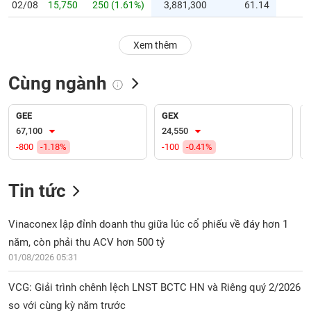
PHIẾU
Hủy
02/08
15,750
250 (1.61%)
3,881,300
61.14
niêm
yết
Xem thêm
Theo
CÔNG
dõi
CỤ
Cùng ngành
đặc
ĐẦU
biệt
TƯ
GEE
GEX
Không
67,100
24,550
được
-800
-1.18%
-100
-0.41%
ký
XUẤT
quỹ
DỮ
LIỆU
Tin tức
Danh
mục
ETF
Vinaconex lập đỉnh doanh thu giữa lúc cổ phiếu về đáy hơn 1
TIN
năm, còn phải thu ACV hơn 500 tỷ
Cổ
MỚI
phiếu
01/08/2026 05:31
chi
Ngành
tiết
VCG: Giải trình chênh lệch LNST BCTC HN và Riêng quý 2/2026
(-)
so với cùng kỳ năm trước