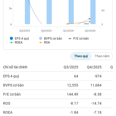
tài
5k
chính
60
0
0
Q3/2025
Q4/2025
Q1/2026
Q2/2026
EPS 4 quý
BVPS cơ bản
P/E cơ bản
ROEA
ROA
Theo quý
Theo năm
Chỉ số tài chính
Q3/2025
Q4/2025
Q1
EPS 4 quý
64
-974
BVPS cơ bản
12,555
11,684
1
P/E cơ bản
144.49
-8.38
ROS
-8.17
-14.74
ROEA
-1.84
-7.18