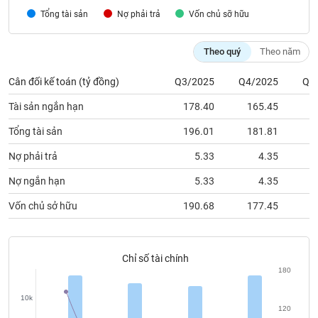
Nợ phải trả
Vốn chủ sỡ hữu
chính
Theo quý
Theo năm
Cân đối kế toán (tỷ đồng)
Q3/2025
Q4/2025
Q1
Công
cụ
Tài sản ngắn hạn
178.40
165.45
1
đầu
tư
Tổng tài sản
196.01
181.81
1
Nợ phải trả
5.33
4.35
Nợ ngắn hạn
5.33
4.35
Truyền
Vốn chủ sở hữu
190.68
177.45
1
thông
tài
chính
Chỉ số tài chính
180
10k
Dữ
120
liệu