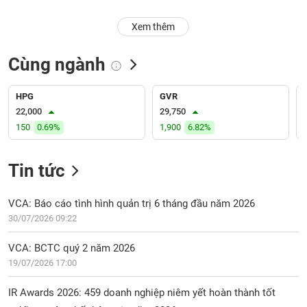
PHIẾU
Hủy
Xem thêm
niêm
yết
Cùng ngành
Theo
CÔNG
dõi
CỤ
đặc
HPG
GVR
ĐẦU
biệt
22,000
29,750
TƯ
150
0.69%
1,900
6.82%
Không
được
ký
Tin tức
XUẤT
quỹ
DỮ
LIỆU
Danh
VCA: Báo cáo tình hình quản trị 6 tháng đầu năm 2026
mục
30/07/2026 09:22
ETF
TIN
VCA: BCTC quý 2 năm 2026
Cổ
MỚI
19/07/2026 17:00
phiếu
chi
Ngành
IR Awards 2026: 459 doanh nghiệp niêm yết hoàn thành tốt
tiết
(-)
nghĩa vụ công bố thông tin năm 2026