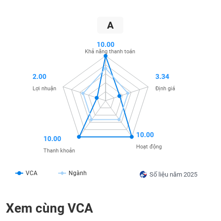
SÓC
SỨC
A
KHỎE
10.00
Khả năng thanh toán
2.00
3.34
TÀI
Lợi nhuận
Định giá
CHÍNH
10.00
10.00
CÔNG
Hoạt động
Thanh khoản
NGHỆ
THÔNG
VCA
Ngành
TIN
Số liệu năm 2025
Xem cùng VCA
DỊCH