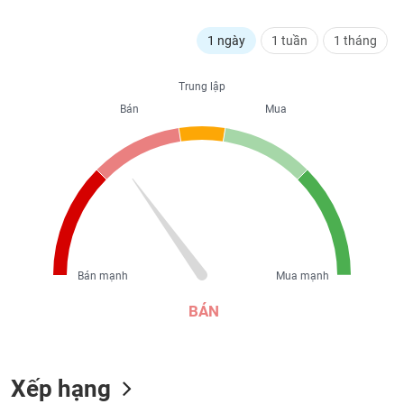
liệu
1 ngày
1 tuần
1 tháng
Tâm
lý
Trung lập
TIÊU
thị
Bán
Mua
DÙNG
trường
KHÔNG
THIẾT
YẾU
TIÊU
Bán mạnh
Mua mạnh
DÙNG
THIẾT
BÁN
YẾU
Xếp hạng
CHĂM