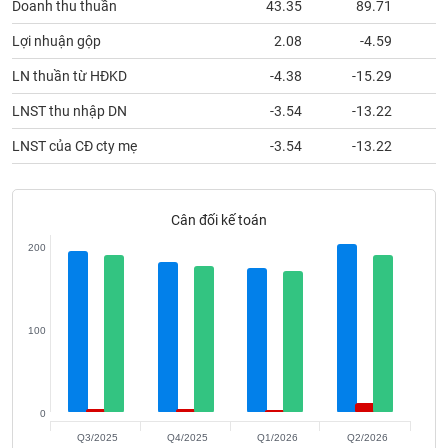
phân
Lợi nhuận gộp
2.08
-4.59
tích
(-)
LN thuần từ HĐKD
-4.38
-15.29
LNST thu nhập DN
-3.54
-13.22
Thuật
ngữ
LNST của CĐ cty mẹ
-3.54
-13.22
(-)
Dịch
Cân đối kế toán
vụ
(-)
200
Đào
100
tạo
0
Sách
Q3/2025
Q4/2025
Q1/2026
Q2/2026
tài
Tổng tài sản