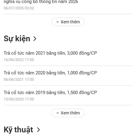
Tổng
06/07/2026 03:02
VS-
quan
SECTOR
Xem thêm
Giao
dịch
Sự kiện
Tài
chính
NĂNG
Trả cổ tức năm 2021 bằng tiền, 3,000 đồng/CP
Phân
LƯỢNG
16/06/2022 17:00
tích
kỹ
Trả cổ tức năm 2020 bằng tiền, 1,000 đồng/CP
thuật
06/06/2021 17:00
Hồ
NGUYÊN
sơ
Trả cổ tức năm 2019 bằng tiền, 1,500 đồng/CP
VẬT
doanh
15/06/2020 17:00
LIỆU
nghiệp
Tin
Xem thêm
tức
sự
Kỹ thuật
CÔNG
kiện
NGHIỆP
Tài