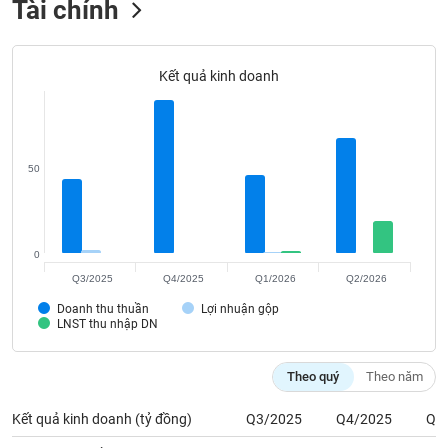
Tất cả
Cổ phiếu
Chỉ số
Chứng chỉ quỹ
Chứng q
Kết quả kinh doanh
Lãnh
đạo
(-)
Tất cả
Người nội bộ
Người liên quan
Cổ đông lớn
50
Tin
tức
(-)
0
Q3/2025
Q4/2025
Q1/2026
Q2/2026
Bài
Doanh thu thuần
Lợi nhuận gộp
viết
LNST thu nhập DN
của
tác
giả
Theo quý
Theo năm
(-)
Kết quả kinh doanh (tỷ đồng)
Q3/2025
Q4/2025
Q1
Báo
Doanh thu thuần
43.35
89.71
cáo