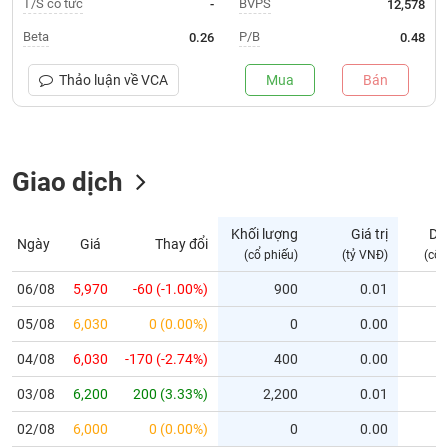
T/S cổ tức
BVPS
-
12,578
Trạng
Beta
P/B
0.26
0.48
thái
NGÀNH
cổ
Thảo luận về
VCA
Mua
Bán
phiếu
Quy
Giao dịch
DOANH
mô
NGHIỆP
thị
trường
Khối lượng
Giá trị
Dư
Ngày
Giá
Thay đổi
Niêm
(cổ phiếu)
(tỷ VNĐ)
(cổ 
CỔ
yết
PHIẾU
06/08
5,970
-60 (-1.00%)
900
0.01
Niêm
05/08
yết
6,030
0 (0.00%)
0
0.00
mới
PHÁI
04/08
6,030
-170 (-2.74%)
400
0.00
Niêm
SINH
03/08
6,200
200 (3.33%)
2,200
0.01
yết
bổ
02/08
6,000
0 (0.00%)
0
0.00
sung
TRÁI