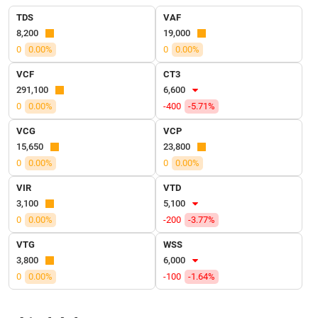
TDS
VAF
VỤ
8,200
19,000
TRUYỀN
THÔNG
0
0.00%
0
0.00%
VCF
CT3
291,100
6,600
0
0.00%
-400
-5.71%
TIỆN
VCG
VCP
ÍCH
15,650
23,800
0
0.00%
0
0.00%
VIR
VTD
3,100
5,100
BẤT
0
0.00%
-200
-3.77%
ĐỘNG
SẢN
VTG
WSS
3,800
6,000
Mã
0
0.00%
-100
-1.64%
chứng
khoán
(-)
Tài chính