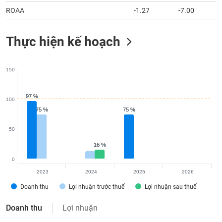
ROAA
-1.27
-7.00
Thực hiện kế hoạch
150
97 %
97 %
100
75 %
75 %
75 %
75 %
50
16 %
16 %
0
2023
2024
2025
2026
Doanh thu
Lợi nhuận trước thuế
Lợi nhuận sau thuế
Doanh thu
Lợi nhuận
Tỷ đồng
2023
2024
2025
2026