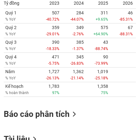
Quý 1
507
284
311
46
% YoY
-40.72%
-44.07%
+9.65%
-85.31%
Quý 2
359
349
575
67
% YoY
-29.01%
-2.76%
+64.90%
-88.31%
Quý 3
390
385
43
% YoY
-18.33%
-1.37%
-88.74%
Quý 4
471
345
90
% YoY
-5.75%
-26.83%
-73.99%
Năm
1,727
1,362
1,019
% YoY
-26.13%
-21.14%
-25.18%
Kế hoạch
1,783
1,358
% hoàn thành
97%
75%
Báo cáo phân tích
Tài liệu